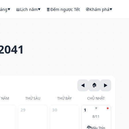
háng
📖
Lịch năm
🧧
Đếm ngược Tết
🧭
Khám phá
▼
▼
▼
2041
 NĂM
THỨ SÁU
THỨ BẢY
CHỦ NHẬT
⭐
29
30
1
8/11
🐉
Mậu Thìn