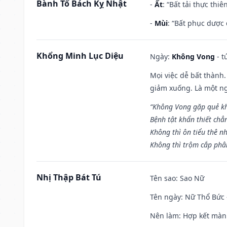
Bành Tổ Bách Kỵ Nhật
-
Ất
: “Bất tải thực th
-
Mùi
: “Bất phục dược
Khổng Minh Lục Diệu
Ngày:
Không Vong
- t
Mọi việc dễ bất thành. 
giảm xuống. Là một ng
“Không Vong gặp quẻ k
Bệnh tật khẩn thiết chẳ
Không thì ôn tiểu thê nh
Không thì trộm cắp phân
Nhị Thập Bát Tú
Tên sao
: Sao Nữ
Tên ngày
: Nữ Thổ Bức 
Nên làm
: Hợp kết màn