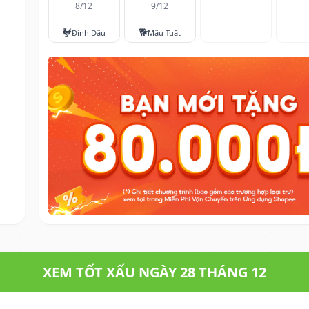
8/12
9/12
🐓
🐕
Đinh Dậu
Mậu Tuất
XEM TỐT XẤU NGÀY 28 THÁNG 12