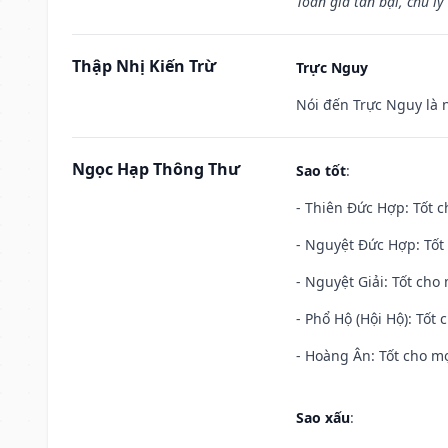
Toàn gia tán bại, chủ ly
Thập Nhị Kiến Trừ
Trực Nguy
Nói đến Trực Nguy là 
Ngọc Hạp Thông Thư
Sao tốt
:
- Thiên Đức Hợp: Tốt c
- Nguyệt Đức Hợp: Tốt 
- Nguyệt Giải: Tốt cho 
- Phổ Hộ (Hội Hộ): Tốt 
- Hoàng Ân: Tốt cho mọ
Sao xấu
: