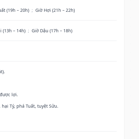
uất (19h – 20h)
;
Giờ Hợi (21h – 22h)
i (13h – 14h)
;
Giờ Dậu (17h – 18h)
t).
được lợi.
hại Tý, phá Tuất, tuyệt Sửu.