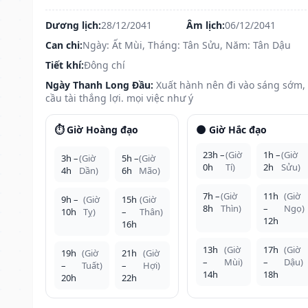
Dương lịch:
28/12/2041
Âm lịch:
06/12/2041
Can chi:
Ngày: Ất Mùi, Tháng: Tân Sửu, Năm: Tân Dậu
Tiết khí:
Đông chí
Ngày Thanh Long Đầu:
Xuất hành nên đi vào sáng sớm,
cầu tài thắng lợi. mọi việc như ý
⏱️ Giờ Hoàng đạo
🌑 Giờ Hắc đạo
23h –
(Giờ
1h –
(Giờ
3h –
(Giờ
5h –
(Giờ
0h
Tí)
2h
Sửu)
4h
Dần)
6h
Mão)
7h –
(Giờ
11h
(Giờ
9h –
(Giờ
15h
(Giờ
8h
Thìn)
–
Ngọ)
10h
Tỵ)
–
Thân)
12h
16h
13h
(Giờ
17h
(Giờ
19h
(Giờ
21h
(Giờ
–
Mùi)
–
Dậu)
–
Tuất)
–
Hợi)
14h
18h
20h
22h