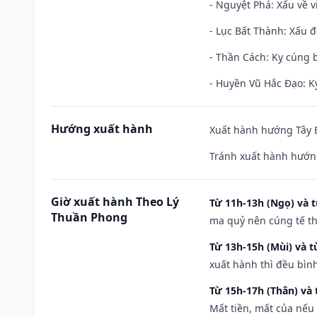
- Nguyệt Phá: Xấu về v
- Lục Bất Thành: Xấu đ
- Thần Cách: Kỵ cúng b
- Huyền Vũ Hắc Đạo: Kỵ
Hướng xuất hành
Xuất hành hướng Tây B
Tránh xuất hành hướng
Giờ xuất hành Theo Lý
Từ 11h-13h (Ngọ) và t
Thuần Phong
ma quỷ nên cúng tế th
Từ 13h-15h (Mùi) và t
xuất hành thì đều bìn
Từ 15h-17h (Thân) và 
Mất tiền, mất của nếu