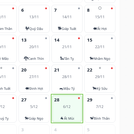
🌕
6
7
8
2/11
13/11
14/11
15/11
🐓
🐕
🐖
âm Thân
Quý Dậu
Giáp Tuất
Ất Hợi
13
14
15
9/11
20/11
21/11
22/11
🐉
🐍
🐎
ỷ Mão
Canh Thìn
Tân Tỵ
Nhâm Ngọ
⭐
⭐
20
21
22
6/11
27/11
28/11
29/11
🐖
🐀
🐂
nh Tuất
Đinh Hợi
Mậu Tý
Kỷ Sửu
27
28
29
/12
5/12
6/12
7/12
🐎
🐐
🐒
uý Tỵ
Giáp Ngọ
Ất Mùi
Bính Thân
3
4
5