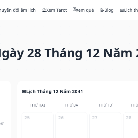
🃏
huyển đổi âm lịch
🔮
Xem Tarot
Xem quẻ
📝
Blog
📅
Lịch t
gày 28 Tháng 12 Năm 
Lịch Tháng 12 Năm 2041
THỨ HAI
THỨ BA
THỨ TƯ
THỨ
25
26
27
28
041