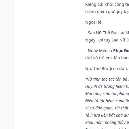
Kiêng cữ
: Khởi công t
tránh điềm giữ quý bạ
Ngoại lệ
:
- Sao Nữ Thổ Bức tại 
Ngày Hợi tuy Sao Nữ 
- Ngày Mẹo là
Phục Đo
dứt vú trẻ em, lấp han
Nữ: Thổ Bức (con dơi):
“Nữ tinh tạo tác tổn bà
Huynh đệ tương hiềm tự
Mai táng sinh tai phùng
Điên tà tật bệnh cánh ô
Vi sự đáo quan, tài thất
Tả lị lưu liên bất khả đ
Khai môn, phóng thủy p