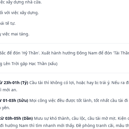
iệc xây dựng nhà cửa.
ối với việc xây dựng.
ái tế tự.
 việc mai táng.
ắc để đón 'Hỷ Thần'. Xuất hành hướng Đông Nam để đón 'Tài Thần
 Lên Trời gặp Hạc Thần (xấu)
ừ 23h-01h (Tý)
Cầu tài thì không có lợi, hoặc hay bị trái ý. Nếu ra 
ì mới an.
ừ 01-03h (Sửu)
Mọi công việc đều được tốt lành, tốt nhất cầu tài
h yên.
từ 03h-05h (Dần)
Mưu sự khó thành, cầu lộc, cầu tài mờ mịt. Kiện c
 đi hướng Nam thì tìm nhanh mới thấy. Đề phòng tranh cãi, mâu t