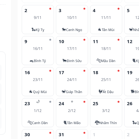
2
3
4
5
9/11
10/11
11/11
1
🐍
🐎
🐐
🐒
Kỷ Tỵ
Canh Ngọ
Tân Mùi
Nh
9
10
11
12
16/11
17/11
18/11
1
🐀
🐂
🐅
🐈
Bính Tý
Đinh Sửu
Mậu Dần
K
16
17
18
19
23/11
24/11
25/11
2
🐐
🐒
🐓
🐕
Quý Mùi
Giáp Thân
Ất Dậu
Bí
🌙
⭐
23
24
25
26
1/12
2/12
3/12
4
🐅
🐈
🐉
🐍
Canh Dần
Tân Mão
Nhâm Thìn
Q
30
31
1
2