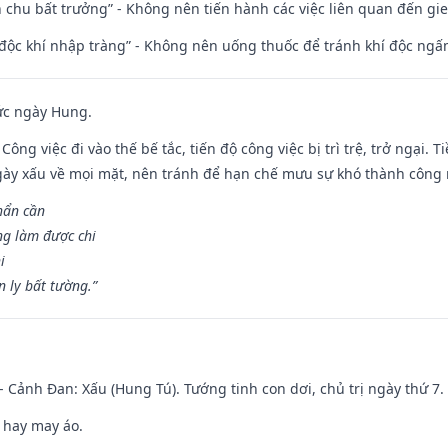
iên chu bất trưởng” - Không nên tiến hành các việc liên quan đến g
 độc khí nhập tràng” - Không nên uống thuốc để tránh khí độc ngấ
ức ngày Hung.
Công việc đi vào thế bế tắc, tiến độ công việc bị trì trệ, trở ngại. 
ày xấu về mọi mặt, nên tránh để hạn chế mưu sự khó thành công 
hẩn cần
ng làm được chi
i
 ly bất tường.”
- Cảnh Đan: Xấu (Hung Tú). Tướng tinh con dơi, chủ trị ngày thứ 7.
 hay may áo.