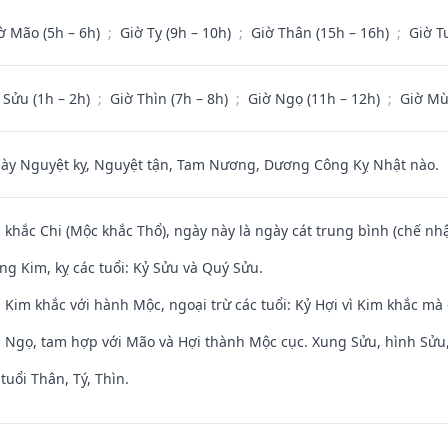
ờ Mão (5h – 6h)
;
Giờ Tỵ (9h – 10h)
;
Giờ Thân (15h – 16h)
;
Giờ T
 Sửu (1h – 2h)
;
Giờ Thìn (7h – 8h)
;
Giờ Ngọ (11h – 12h)
;
Giờ Mù
 Nguyệt kỵ, Nguyệt tận, Tam Nương, Dương Công Kỵ Nhật nào.
 khắc Chi (Mộc khắc Thổ), ngày này là ngày cát trung bình (chế nhậ
ng Kim, kỵ các tuổi: Kỷ Sửu và Quý Sửu.
Kim khắc với hành Mộc, ngoại trừ các tuổi: Kỷ Hợi vì Kim khắc mà 
i Ngọ, tam hợp với Mão và Hợi thành Mộc cục. Xung Sửu, hình Sửu, 
tuổi Thân, Tý, Thìn.