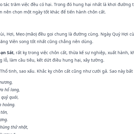
ạo tác trăm việc đều có hại. Trong đó hung hại nhất là khơi đường t
n nên chọn một ngày tốt khác để tiến hành chôn cất.
Mùi, Hợi, Mẹo (mão) đều gọi chung là đường cùng. Ngày Quý Hợi cù
Đăng Viên song tốt nhất cũng chẳng nên dùng.
ạn Sát
, rất kỵ trong việc chôn cất, thừa kế sự nghiệp, xuất hành, 
g lỗ, làm cầu tiêu, kết dứt điều hung hại, xây tường.
 Thổ tinh, sao xấu. Khắc kỵ chôn cất cũng như cưới gả. Sao này bất l
 nương,
a hổ lang,
 quỷ quái,
n hoàng.
 tán,
ương.
hùng thử nhật,