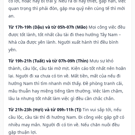
có lợi, hoặc hay bị trái ý. Nếu ra đi hay thiệt, gặp nạn, việc
quan trọng thì phải đòn, gặp ma quỷ nên cúng tế thì mới
an.
Từ 17h-19h (Dậu) và từ 05h-07h (Mão)
Mọi công việc đều
được tốt lành, tốt nhất cầu tài đi theo hướng Tây Nam –
Nhà cửa được yên lành. Người xuất hành thì đều bình
yên.
Từ 19h-21h (Tuất) và từ 07h-09h (Thìn)
Mưu sự khó
thành, cầu lộc, cầu tài mờ mịt. Kiện cáo tốt nhất nên hoãn
lại. Người đi xa chưa có tin về. Mất tiền, mất của nếu đi
hướng Nam thì tìm nhanh mới thấy. Đề phòng tranh cãi,
mâu thuẫn hay miệng tiếng tầm thường. Việc làm chậm,
lâu la nhưng tốt nhất làm việc gì đều cần chắc chắn.
Từ 21h-23h (Hợi) và từ 09h-11h (Tị)
Tin vui sắp tới, nếu
cầu lộc, cầu tài thì đi hướng Nam. Đi công việc gặp gỡ có
nhiều may mắn. Người đi có tin về. Nếu chăn nuôi đều
gặp thuận lợi.