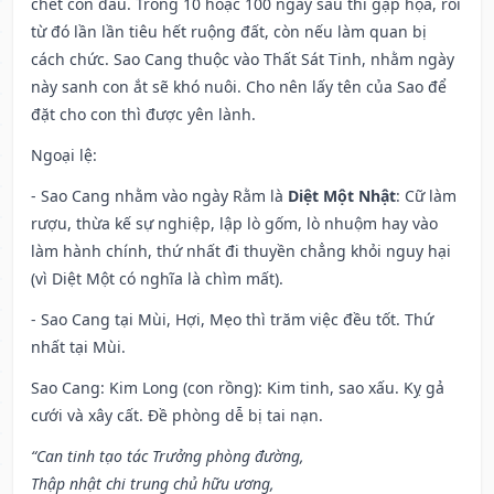
chết con đầu. Trong 10 hoặc 100 ngày sau thì gặp họa, rồi
từ đó lần lần tiêu hết ruộng đất, còn nếu làm quan bị
cách chức. Sao Cang thuộc vào Thất Sát Tinh, nhằm ngày
này sanh con ắt sẽ khó nuôi. Cho nên lấy tên của Sao để
đặt cho con thì được yên lành.
Ngoại lệ
:
- Sao Cang nhằm vào ngày Rằm là
Diệt Một Nhật
: Cữ làm
rượu, thừa kế sự nghiệp, lập lò gốm, lò nhuộm hay vào
làm hành chính, thứ nhất đi thuyền chẳng khỏi nguy hại
(vì Diệt Một có nghĩa là chìm mất).
- Sao Cang tại Mùi, Hợi, Mẹo thì trăm việc đều tốt. Thứ
nhất tại Mùi.
Sao Cang: Kim Long (con rồng): Kim tinh, sao xấu. Kỵ gả
cưới và xây cất. Đề phòng dễ bị tai nạn.
“Can tinh tạo tác Trưởng phòng đường,
Thập nhật chi trung chủ hữu ương,