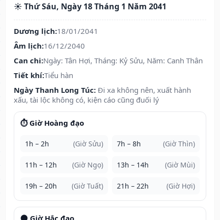
☀️ Thứ Sáu, Ngày 18 Tháng 1 Năm 2041
Dương lịch:
18/01/2041
Âm lịch:
16/12/2040
Can chi:
Ngày: Tân Hợi, Tháng: Kỷ Sửu, Năm: Canh Thân
Tiết khí:
Tiểu hàn
Ngày Thanh Long Túc:
Đi xa không nên, xuất hành
xấu, tài lộc không có, kiện cáo cũng đuối lý
⏱️ Giờ Hoàng đạo
1h – 2h
(Giờ Sửu)
7h – 8h
(Giờ Thìn)
11h – 12h
(Giờ Ngọ)
13h – 14h
(Giờ Mùi)
19h – 20h
(Giờ Tuất)
21h – 22h
(Giờ Hợi)
🌑 Giờ Hắc đạo