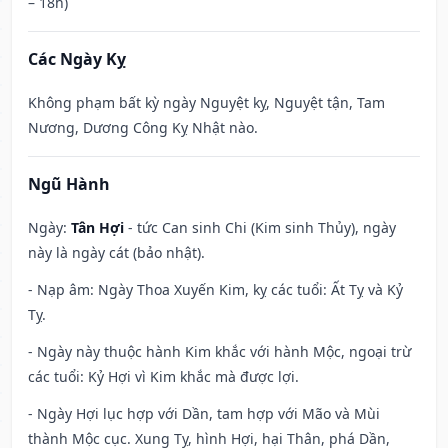
– 18h)
Các Ngày Kỵ
Không phạm bất kỳ ngày Nguyệt kỵ, Nguyệt tận, Tam
Nương, Dương Công Kỵ Nhật nào.
Ngũ Hành
Ngày:
Tân Hợi
- tức Can sinh Chi (Kim sinh Thủy), ngày
này là ngày cát (bảo nhật).
- Nạp âm: Ngày Thoa Xuyến Kim, kỵ các tuổi: Ất Tỵ và Kỷ
Tỵ.
- Ngày này thuộc hành Kim khắc với hành Mộc, ngoại trừ
các tuổi: Kỷ Hợi vì Kim khắc mà được lợi.
- Ngày Hợi lục hợp với Dần, tam hợp với Mão và Mùi
thành Mộc cục. Xung Tỵ, hình Hợi, hại Thân, phá Dần,