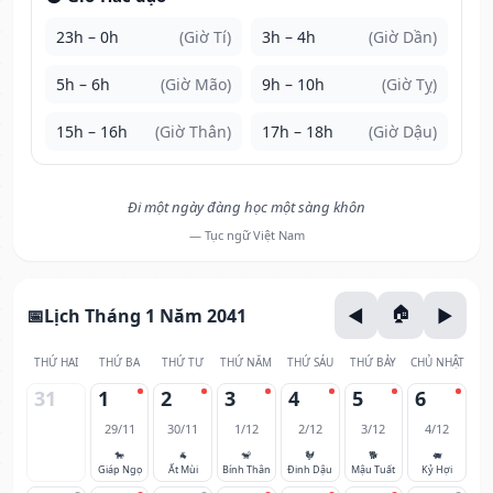
23h – 0h
(Giờ Tí)
3h – 4h
(Giờ Dần)
5h – 6h
(Giờ Mão)
9h – 10h
(Giờ Tỵ)
15h – 16h
(Giờ Thân)
17h – 18h
(Giờ Dậu)
Đi một ngày đàng học một sàng khôn
— Tục ngữ Việt Nam
Lịch Tháng 1 Năm 2041
THỨ HAI
THỨ BA
THỨ TƯ
THỨ NĂM
THỨ SÁU
THỨ BẢY
CHỦ NHẬT
31
1
2
3
4
5
6
29/11
30/11
1/12
2/12
3/12
4/12
🐎
🐐
🐒
🐓
🐕
🐖
Giáp Ngọ
Ất Mùi
Bính Thân
Đinh Dậu
Mậu Tuất
Kỷ Hợi