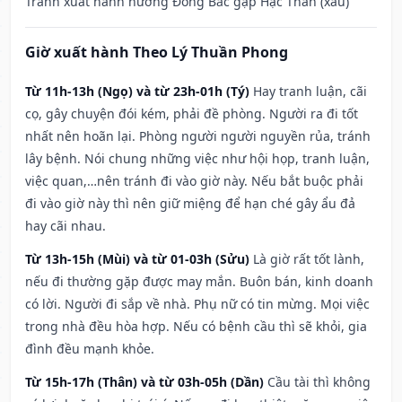
Tránh xuất hành hướng Đông Bắc gặp Hạc Thần (xấu)
Giờ xuất hành Theo Lý Thuần Phong
Từ 11h-13h (Ngọ) và từ 23h-01h (Tý)
Hay tranh luận, cãi
cọ, gây chuyện đói kém, phải đề phòng. Người ra đi tốt
nhất nên hoãn lại. Phòng người người nguyền rủa, tránh
lây bệnh. Nói chung những việc như hội họp, tranh luận,
việc quan,…nên tránh đi vào giờ này. Nếu bắt buộc phải
đi vào giờ này thì nên giữ miệng để hạn ché gây ẩu đả
hay cãi nhau.
Từ 13h-15h (Mùi) và từ 01-03h (Sửu)
Là giờ rất tốt lành,
nếu đi thường gặp được may mắn. Buôn bán, kinh doanh
có lời. Người đi sắp về nhà. Phụ nữ có tin mừng. Mọi việc
trong nhà đều hòa hợp. Nếu có bệnh cầu thì sẽ khỏi, gia
đình đều mạnh khỏe.
Từ 15h-17h (Thân) và từ 03h-05h (Dần)
Cầu tài thì không