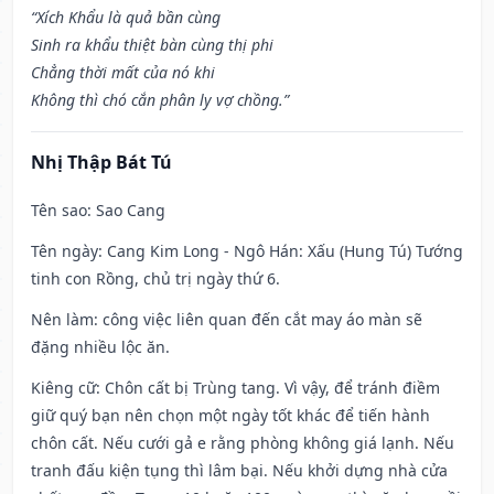
“Xích Khẩu là quả bần cùng
Sinh ra khẩu thiệt bàn cùng thị phi
Chẳng thời mất của nó khi
Không thì chó cắn phân ly vợ chồng.”
Nhị Thập Bát Tú
Tên sao
: Sao Cang
Tên ngày
: Cang Kim Long - Ngô Hán: Xấu (Hung Tú) Tướng
tinh con Rồng, chủ trị ngày thứ 6.
Nên làm
: công việc liên quan đến cắt may áo màn sẽ
đặng nhiều lộc ăn.
Kiêng cữ
: Chôn cất bị Trùng tang. Vì vậy, để tránh điềm
giữ quý bạn nên chọn một ngày tốt khác để tiến hành
chôn cất. Nếu cưới gả e rằng phòng không giá lạnh. Nếu
tranh đấu kiện tụng thì lâm bại. Nếu khởi dựng nhà cửa