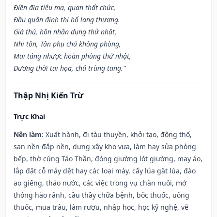
Điền địa tiêu ma, quan thất chức,
Đầu quân định thị hổ lang thương.
Giá thú, hôn nhân dụng thử nhật,
Nhi tôn, Tân phụ chủ không phòng,
Mai táng nhược hoàn phùng thử nhật,
Đương thời tai họa, chủ trùng tang.”
Thập Nhị Kiến Trừ
Trực Khai
Nên làm
: Xuất hành, đi tàu thuyền, khởi tạo, động thổ,
san nền đắp nền, dựng xây kho vựa, làm hay sửa phòng
bếp, thờ cúng Táo Thần, đóng giường lót giường, may áo,
lắp đặt cỗ máy dệt hay các loại máy, cấy lúa gặt lúa, đào
ao giếng, tháo nước, các việc trong vụ chăn nuôi, mở
thông hào rãnh, cầu thầy chữa bệnh, bốc thuốc, uống
thuốc, mua trâu, làm rượu, nhập học, học kỹ nghệ, vẽ