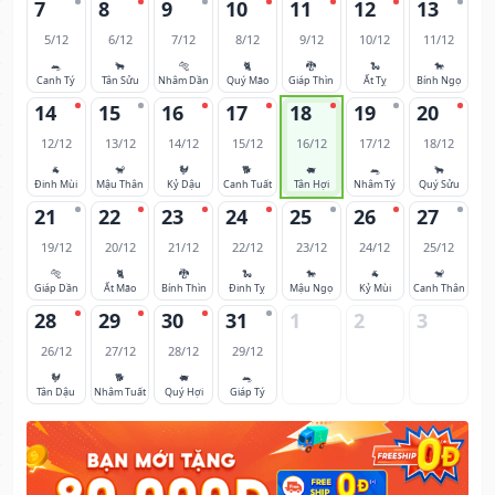
7
8
9
10
11
12
13
5/12
6/12
7/12
8/12
9/12
10/12
11/12
🐀
🐂
🐅
🐈
🐉
🐍
🐎
Canh Tý
Tân Sửu
Nhâm Dần
Quý Mão
Giáp Thìn
Ất Tỵ
Bính Ngọ
14
15
16
17
18
19
20
12/12
13/12
14/12
15/12
16/12
17/12
18/12
🐐
🐒
🐓
🐕
🐖
🐀
🐂
Đinh Mùi
Mậu Thân
Kỷ Dậu
Canh Tuất
Tân Hợi
Nhâm Tý
Quý Sửu
21
22
23
24
25
26
27
19/12
20/12
21/12
22/12
23/12
24/12
25/12
🐅
🐈
🐉
🐍
🐎
🐐
🐒
Giáp Dần
Ất Mão
Bính Thìn
Đinh Tỵ
Mậu Ngọ
Kỷ Mùi
Canh Thân
28
29
30
31
1
2
3
26/12
27/12
28/12
29/12
🐓
🐕
🐖
🐀
Tân Dậu
Nhâm Tuất
Quý Hợi
Giáp Tý