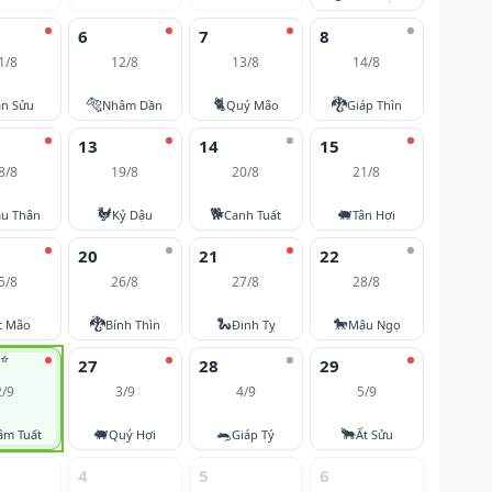
6
7
8
1/8
12/8
13/8
14/8
🐅
🐈
🐉
ân Sửu
Nhâm Dần
Quý Mão
Giáp Thìn
13
14
15
8/8
19/8
20/8
21/8
🐓
🐕
🐖
u Thân
Kỷ Dậu
Canh Tuất
Tân Hợi
20
21
22
5/8
26/8
27/8
28/8
🐉
🐍
🐎
t Mão
Bính Thìn
Đinh Tỵ
Mậu Ngọ
⭐
27
28
29
2/9
3/9
4/9
5/9
🐖
🐀
🐂
âm Tuất
Quý Hợi
Giáp Tý
Ất Sửu
4
5
6