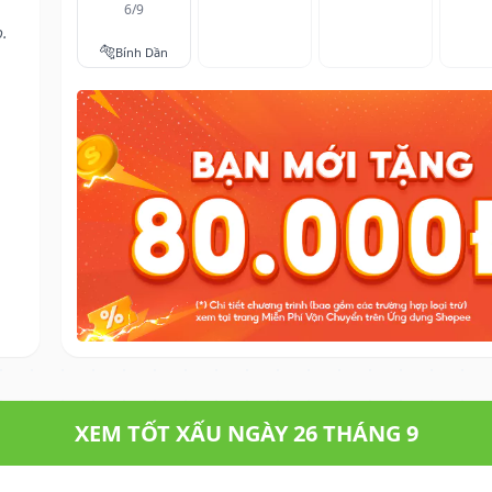
6/9
o.
🐅
Bính Dần
XEM TỐT XẤU NGÀY 26 THÁNG 9