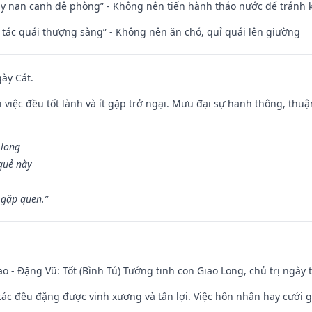
ủy nan canh đê phòng” - Không nên tiến hành tháo nước để tránh
n tác quái thượng sàng” - Không nên ăn chó, quỉ quái lên giường
gày Cát.
 việc đều tốt lành và ít gặp trở ngại. Mưu đại sự hanh thông, thuậ
 long
 quẻ này
 gặp quen.”
ao - Đặng Vũ: Tốt (Bình Tú) Tướng tinh con Giao Long, chủ trị ngày 
o tác đều đặng được vinh xương và tấn lợi. Việc hôn nhân hay cưới 