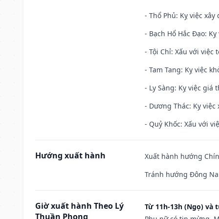
- Thổ Phủ: Kỵ việc xây
- Bạch Hổ Hắc Đạo: Kỵ 
- Tội Chỉ: Xấu với việc 
- Tam Tang: Kỵ việc khở
- Ly Sàng: Kỵ việc giá t
- Dương Thác: Kỵ việc x
- Quỷ Khốc: Xấu với việ
Hướng xuất hành
Xuất hành hướng Chính
Tránh hướng Đông Na
Giờ xuất hành Theo Lý
Từ 11h-13h (Ngọ) và t
Thuần Phong
Phụ nữ có tin mừng. M