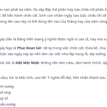
ạn nạn phải ba năm. Dù xây đắp mộ phần hay sửa chữa mộ phần ắt 
 để tiến hành chôn cất. Sinh con nhằm ngày Sao Giác chiếu thì sẽ 
dùng tên sao này có thể dùng tên Sao của tháng hay của năm cũn
gày Dần là Đăng Viên mang ý nghĩa được ngôi vị cao cả, hay mọi sự
ngày Ngọ là
Phục Đoạn Sát
: rất kỵ trong việc chôn cất, thừa kế, ch
Giác vào ngày này lại nên làm các việc như lấp hang lỗ, xây tường, 
Sóc tức là
Diệt Một Nhật
: không nên làm rượu, làm hành chính, lậ
 sấu): tức là Mộc tinh, sao tốt. Ý nghĩa đỗ đạt, hôn nhân thành tựu
vinh xương
 nữ lang
uý tử
Quân vương