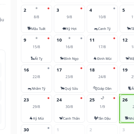
⭐
2
3
4
5
8/8
9/8
10/8
1
ậu
🐕
🐖
🐀
🐂
Mậu Tuất
Kỷ Hợi
Canh Tý
T
⭐
⭐
9
10
11
12
15/8
16/8
17/8
1
🐍
🐎
🐐
🐒
Ất Tỵ
Bính Ngọ
Đinh Mùi
Mậ
16
17
18
19
22/8
23/8
24/8
2
🐀
🐂
🐅
🐈
Nhâm Tý
Quý Sửu
Giáp Dần
Ấ
🌙
23
24
25
26
29/8
30/8
1/9
🐐
🐒
🐓
🐕
Kỷ Mùi
Canh Thân
Tân Dậu
Nh
30
1
2
3