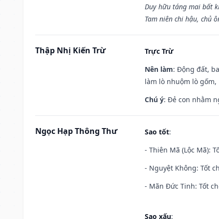
Duy hữu táng mai bất 
Tam niên chi hậu, chủ ô
Thập Nhị Kiến Trừ
Trực Trừ
Nên làm
: Động đất, b
làm lò nhuộm lò gốm,
Chú ý
: Đẻ con nhằm n
Ngọc Hạp Thông Thư
Sao tốt
:
- Thiên Mã (Lộc Mã): Tố
- Nguyệt Không: Tốt c
- Mãn Đức Tinh: Tốt ch
Sao xấu
: