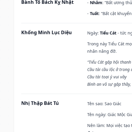
Bành Tổ Bách Kỵ Nhật
-
Nhâm
: “Bất ương th
-
Tuất
: “Bất cật khuyể
Khổng Minh Lục Diệu
Ngày:
Tiểu Cát
- tức n
Trong này Tiểu Cát mọi
nhân nâng đỡ.
“Tiểu Cát gặp hội thanh
Cầu tài cầu lộc ở trong
Cầu tài toại ý vui vầy
Bình an vô sự gặp thầy,
Nhị Thập Bát Tú
Tên sao
: Sao Giác
Tên ngày
: Giác Mộc Gi
Nên làm
: Mọi việc tạ