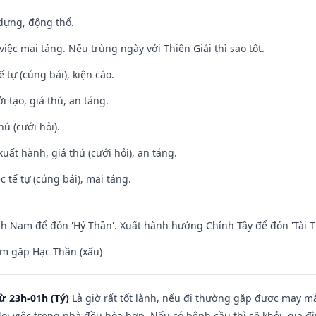
 dựng, động thổ.
việc mai táng. Nếu trùng ngày với Thiên Giải thì sao tốt.
tế tự (cúng bái), kiện cáo.
i tạo, giá thú, an táng.
hú (cưới hỏi).
uất hành, giá thú (cưới hỏi), an táng.
c tế tự (cúng bái), mai táng.
 Nam để đón 'Hỷ Thần'. Xuất hành hướng Chính Tây để đón 'Tài T
m gặp Hạc Thần (xấu)
ừ 23h-01h (Tý)
Là giờ rất tốt lành, nếu đi thường gặp được may mắ
ọi việc trong nhà đều hòa hợp. Nếu có bệnh cầu thì sẽ khỏi, gia 