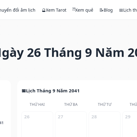
🃏
huyển đổi âm lịch
🔮
Xem Tarot
Xem quẻ
📝
Blog
📅
Lịch t
gày 26 Tháng 9 Năm 2
Lịch Tháng 9 Năm 2041
THỨ HAI
THỨ BA
THỨ TƯ
THỨ
26
27
28
29
41