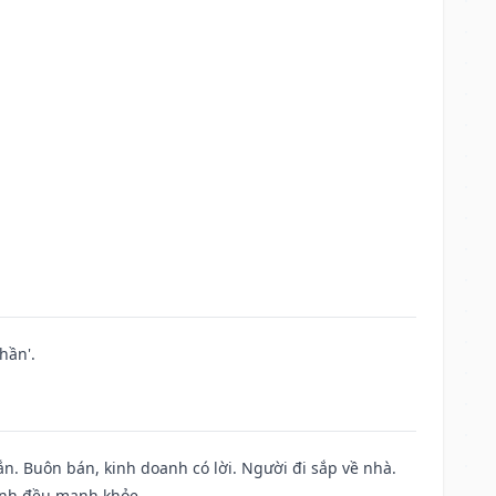
hần'.
n. Buôn bán, kinh doanh có lời. Người đi sắp về nhà.
đình đều mạnh khỏe.