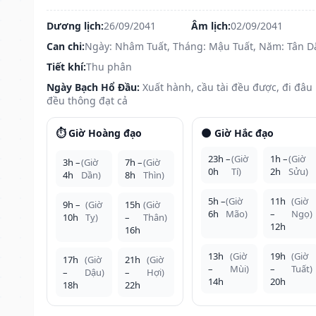
Dương lịch:
26/09/2041
Âm lịch:
02/09/2041
Can chi:
Ngày: Nhâm Tuất, Tháng: Mậu Tuất, Năm: Tân D
Tiết khí:
Thu phân
Ngày Bạch Hổ Đầu:
Xuất hành, cầu tài đều được, đi đâu
đều thông đạt cả
⏱️ Giờ Hoàng đạo
🌑 Giờ Hắc đạo
23h –
(Giờ
1h –
(Giờ
3h –
(Giờ
7h –
(Giờ
0h
Tí)
2h
Sửu)
4h
Dần)
8h
Thìn)
5h –
(Giờ
11h
(Giờ
9h –
(Giờ
15h
(Giờ
6h
Mão)
–
Ngọ)
10h
Tỵ)
–
Thân)
12h
16h
13h
(Giờ
19h
(Giờ
17h
(Giờ
21h
(Giờ
–
Mùi)
–
Tuất)
–
Dậu)
–
Hợi)
14h
20h
18h
22h