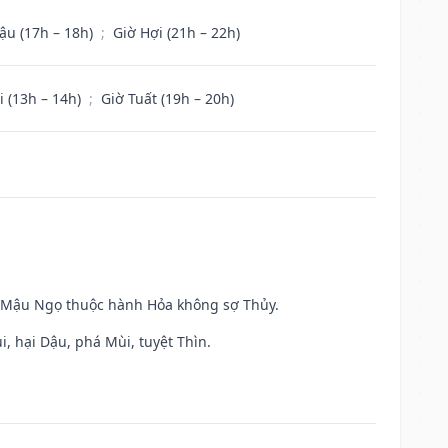
ậu (17h – 18h)
;
Giờ Hợi (21h – 22h)
i (13h – 14h)
;
Giờ Tuất (19h – 20h)
và Mậu Ngọ thuộc hành Hỏa không sợ Thủy.
, hại Dậu, phá Mùi, tuyệt Thìn.