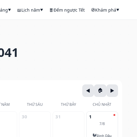
háng
📖
Lịch năm
🧧
Đếm ngược Tết
🧭
Khám phá
▼
▼
▼
041
 NĂM
THỨ SÁU
THỨ BẢY
CHỦ NHẬT
30
31
1
7/8
🐓
Đinh Dậu