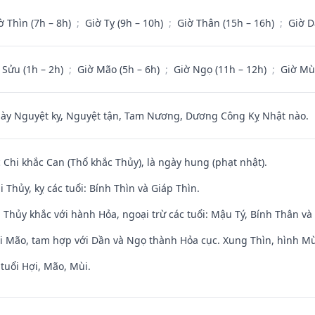
ờ Thìn (7h – 8h)
;
Giờ Tỵ (9h – 10h)
;
Giờ Thân (15h – 16h)
;
Giờ D
 Sửu (1h – 2h)
;
Giờ Mão (5h – 6h)
;
Giờ Ngọ (11h – 12h)
;
Giờ Mù
 Nguyệt kỵ, Nguyệt tận, Tam Nương, Dương Công Kỵ Nhật nào.
c Chi khắc Can (Thổ khắc Thủy), là ngày hung (phạt nhật).
 Thủy, kỵ các tuổi: Bính Thìn và Giáp Thìn.
 Thủy khắc với hành Hỏa, ngoại trừ các tuổi: Mậu Tý, Bính Thân 
ới Mão, tam hợp với Dần và Ngọ thành Hỏa cục. Xung Thìn, hình Mùi
tuổi Hợi, Mão, Mùi.