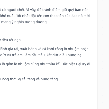
có người chết. Vì vậy, để tránh điềm giữ quý bạn nên
khó nuôi. Tốt nhất đặt tên con theo tên của Sao nó mới
g mang ý nghĩa tương đương.
 đều tốt đẹp.
ia lãnh gia tài, xuất hành và cả khởi công lò nhuộm hoặc
dứt vú trẻ em, làm cầu tiêu, kết dứt điều hung hại.
p lò gốm lò nhuộm cũng như thừa kế. Đặc biệt Đại Kỵ đi
. Đồng thời kỵ cải táng và hung táng.