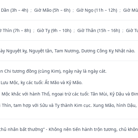
 Dần (3h – 4h)
;
Giờ Mão (5h – 6h)
;
Giờ Ngọ (11h – 12h)
;
Giờ Mù
ờ Thìn (7h – 8h)
;
Giờ Tỵ (9h – 10h)
;
Giờ Thân (15h – 16h)
;
Giờ T
 Nguyệt kỵ, Nguyệt tận, Tam Nương, Dương Công Kỵ Nhật nào.
an Chi tương đồng (cùng Kim), ngày này là ngày cát.
Lựu Mộc, kỵ các tuổi: Ất Mão và Kỷ Mão.
 Mộc khắc với hành Thổ, ngoại trừ các tuổi: Tân Mùi, Kỷ Dậu và Đ
 Thìn, tam hợp với Sửu và Tỵ thành Kim cục. Xung Mão, hình Dậu, h
 chủ nhân bất thường” - Không nên tiến hành trộn tương, chủ kh