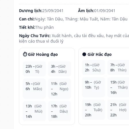
Dương lịch:
25/09/2041
Âm lịch:
01/09/2041
Can chi:
Ngày: Tân Dậu, Tháng: Mậu Tuất, Năm: Tân Dậu
Tiết khí:
Thu phân
Ngày Chu Tước:
Xuất hành, cầu tài đều xấu, hay mất của
kiện cáo thua vì đuối lý
⏱️ Giờ Hoàng đạo
🌑 Giờ Hắc đạo
1h –
(Giờ
7h –
(Giờ
23h –
(Giờ
3h –
(Giờ
2h
Sửu)
8h
Thìn)
0h
Tí)
4h
Dần)
9h –
(Giờ
15h
(Giờ
5h –
(Giờ
11h
(Giờ
10h
Tỵ)
–
Thân)
6h
Mão)
–
Ngọ)
16h
12h
19h
(Giờ
21h
(Giờ
13h
(Giờ
17h
(Giờ
–
Tuất)
–
Hợi)
–
Mùi)
–
Dậu)
20h
22h
14h
18h