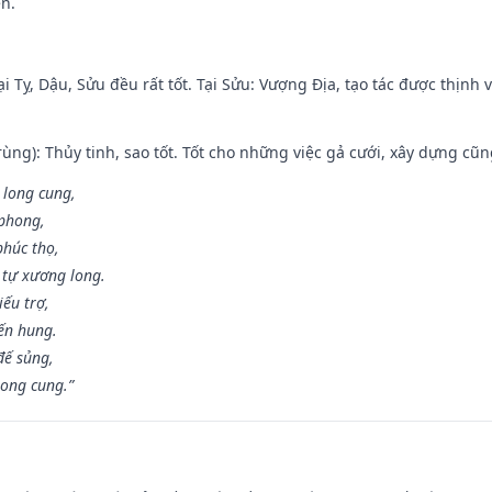
ền.
i Tỵ, Dậu, Sửu đều rất tốt. Tại Sửu: Vượng Địa, tạo tác được thịnh
ùng): Thủy tinh, sao tốt. Tốt cho những việc gả cưới, xây dựng cũ
 long cung,
 phong,
phúc thọ,
tự xương long.
iếu trợ,
iến hung.
đế sủng,
long cung.”