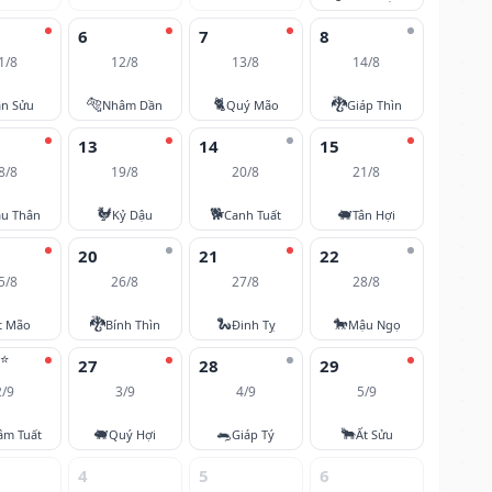
6
7
8
1/8
12/8
13/8
14/8
🐅
🐈
🐉
ân Sửu
Nhâm Dần
Quý Mão
Giáp Thìn
13
14
15
8/8
19/8
20/8
21/8
🐓
🐕
🐖
u Thân
Kỷ Dậu
Canh Tuất
Tân Hợi
20
21
22
5/8
26/8
27/8
28/8
🐉
🐍
🐎
t Mão
Bính Thìn
Đinh Tỵ
Mậu Ngọ
⭐
27
28
29
2/9
3/9
4/9
5/9
🐖
🐀
🐂
âm Tuất
Quý Hợi
Giáp Tý
Ất Sửu
4
5
6