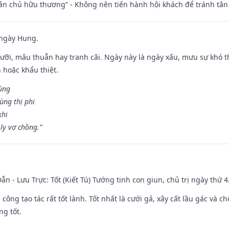
 tân chủ hữu thương” - Không nên tiến hành hội khách để tránh tân
 ngày Hung.
ỡi, mâu thuẫn hay tranh cãi. Ngày này là ngày xấu, mưu sự khó thà
 hoặc khẩu thiệt.
cùng
ùng thị phi
khi
ly vợ chồng.”
ẫn - Lưu Trực: Tốt (Kiết Tú) Tướng tinh con giun, chủ trị ngày thứ 4
i công tạo tác rất tốt lành. Tốt nhất là cưới gả, xây cất lầu gác và
ng tốt.