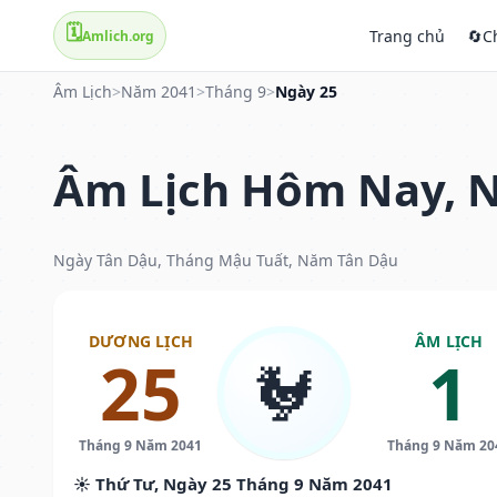
🗓️
Trang chủ
🔄
C
Amlich.org
Âm Lịch
>
Năm 2041
>
Tháng 9
>
Ngày 25
Âm Lịch Hôm Nay, N
Ngày Tân Dậu, Tháng Mậu Tuất, Năm Tân Dậu
DƯƠNG LỊCH
ÂM LỊCH
25
1
🐓
Tháng 9 Năm 2041
Tháng 9 Năm 20
☀️ Thứ Tư, Ngày 25 Tháng 9 Năm 2041