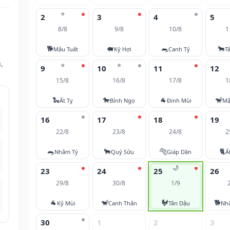
⭐
2
3
4
5
8/8
9/8
10/8
1
🐕
🐖
🐀
🐂
Mậu Tuất
Kỷ Hợi
Canh Tý
T
,
⭐
⭐
9
10
11
12
15/8
16/8
17/8
1
🐍
🐎
🐐
🐒
Ất Tỵ
Bính Ngọ
Đinh Mùi
Mậ
16
17
18
19
22/8
23/8
24/8
2
🐀
🐂
🐅
🐈
Nhâm Tý
Quý Sửu
Giáp Dần
Ấ
🌙
23
24
25
26
29/8
30/8
1/9
🐐
🐒
🐓
🐕
Kỷ Mùi
Canh Thân
Tân Dậu
Nh
30
1
2
3