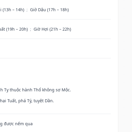
i (13h – 14h)
;
Giờ Dậu (17h – 18h)
uất (19h – 20h)
;
Giờ Hợi (21h – 22h)
inh Tỵ thuộc hành Thổ không sợ Mộc.
ại Tuất, phá Tý, tuyệt Dần.
ông được nếm qua