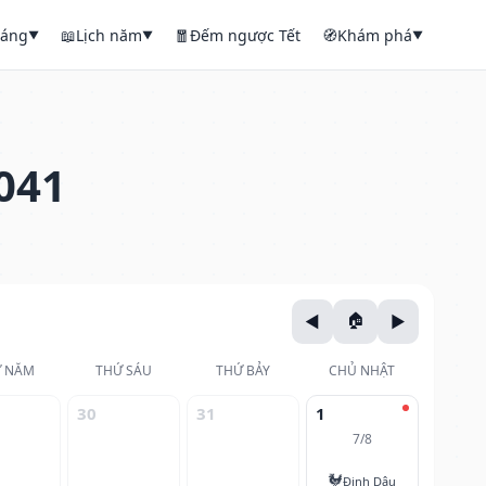
háng
📖
Lịch năm
🧧
Đếm ngược Tết
🧭
Khám phá
▼
▼
▼
041
 NĂM
THỨ SÁU
THỨ BẢY
CHỦ NHẬT
30
31
1
7/8
🐓
Đinh Dậu