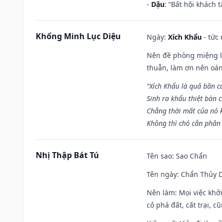
-
Dậu
: “Bất hội khách
Khổng Minh Lục Diệu
Ngày:
Xích Khẩu
- tức
Nên đề phòng miệng lư
thuẫn, làm ơn nên oán
“Xích Khẩu là quả bần 
Sinh ra khẩu thiệt bàn c
Chẳng thời mất của nó 
Không thì chó cắn phân 
Nhị Thập Bát Tú
Tên sao
: Sao Chẩn
Tên ngày
: Chẩn Thủy D
Nên làm
: Mọi việc khở
cỏ phá đất, cất trại, cũ