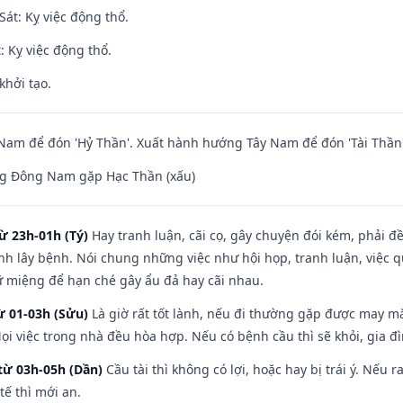
át: Kỵ việc động thổ.
: Kỵ việc động thổ.
khởi tạo.
am để đón 'Hỷ Thần'. Xuất hành hướng Tây Nam để đón 'Tài Thần'
g Đông Nam gặp Hạc Thần (xấu)
ừ 23h-01h (Tý)
Hay tranh luận, cãi cọ, gây chuyện đói kém, phải đ
nh lây bệnh. Nói chung những việc như hội họp, tranh luận, việc q
iữ miệng để hạn ché gây ẩu đả hay cãi nhau.
ừ 01-03h (Sửu)
Là giờ rất tốt lành, nếu đi thường gặp được may mắ
ọi việc trong nhà đều hòa hợp. Nếu có bệnh cầu thì sẽ khỏi, gia 
từ 03h-05h (Dần)
Cầu tài thì không có lợi, hoặc hay bị trái ý. Nếu r
ế thì mới an.