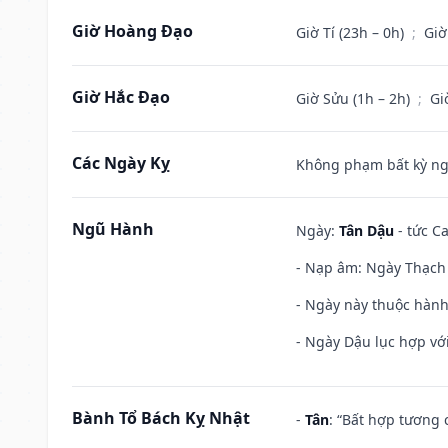
Giờ Hoàng Đạo
Giờ Tí (23h – 0h)
;
Giờ
Giờ Hắc Đạo
Giờ Sửu (1h – 2h)
;
Gi
Các Ngày Kỵ
Không phạm bất kỳ ngày
Ngũ Hành
Ngày:
Tân Dậu
- tức C
- Nạp âm: Ngày Thạch 
- Ngày này thuộc hành
- Ngày Dậu lục hợp với
Bành Tổ Bách Kỵ Nhật
-
Tân
: “Bất hợp tương