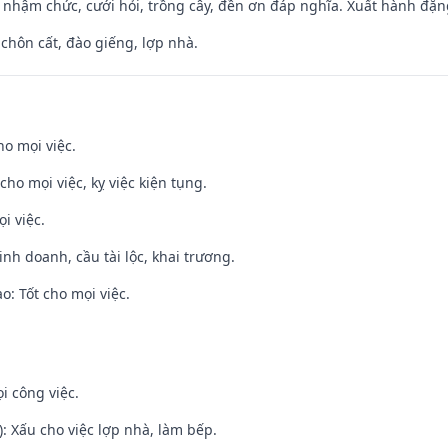
 nhậm chức, cưới hỏi, trồng cây, đền ơn đáp nghĩa. Xuất hành đặng 
 chôn cất, đào giếng, lợp nhà.
ho mọi việc.
cho mọi việc, kỵ việc kiện tụng.
i việc.
 kinh doanh, cầu tài lộc, khai trương.
: Tốt cho mọi việc.
i công việc.
: Xấu cho việc lợp nhà, làm bếp.