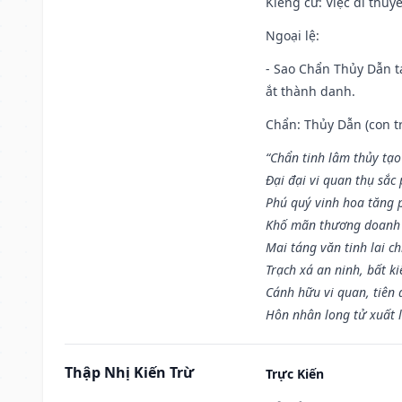
Kiêng cữ
: Việc đi thuy
Ngoại lệ
:
- Sao Chẩn Thủy Dẫn tạ
ắt thành danh.
Chẩn: Thủy Dẫn (con tr
“Chẩn tinh lâm thủy tạo
Đại đại vi quan thụ sắc
Phú quý vinh hoa tăng 
Khố mãn thương doanh 
Mai táng văn tinh lai ch
Trạch xá an ninh, bất k
Cánh hữu vi quan, tiên 
Hôn nhân long tử xuất 
Thập Nhị Kiến Trừ
Trực Kiến