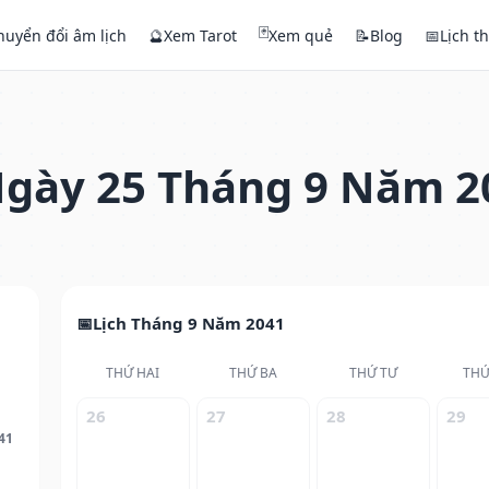
🃏
huyển đổi âm lịch
🔮
Xem Tarot
Xem quẻ
📝
Blog
📅
Lịch t
gày 25 Tháng 9 Năm 2
Lịch Tháng 9 Năm 2041
THỨ HAI
THỨ BA
THỨ TƯ
THỨ
26
27
28
29
41