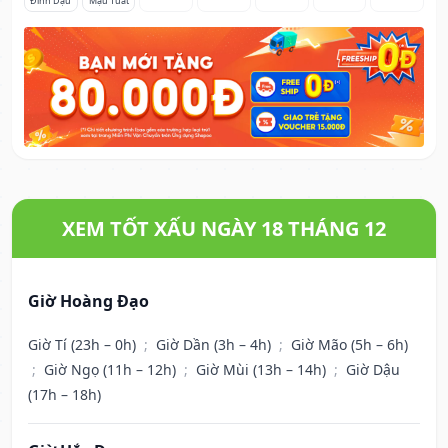
Đinh Dậu
Mậu Tuất
XEM TỐT XẤU NGÀY 18 THÁNG 12
Giờ Hoàng Đạo
Giờ Tí (23h – 0h)
;
Giờ Dần (3h – 4h)
;
Giờ Mão (5h – 6h)
;
Giờ Ngọ (11h – 12h)
;
Giờ Mùi (13h – 14h)
;
Giờ Dậu
(17h – 18h)