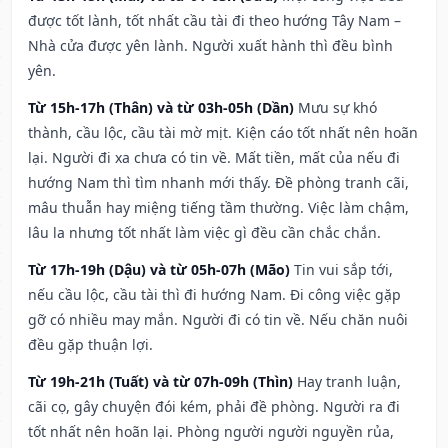
được tốt lành, tốt nhất cầu tài đi theo hướng Tây Nam –
Nhà cửa được yên lành. Người xuất hành thì đều bình
yên.
Từ 15h-17h (Thân) và từ 03h-05h (Dần)
Mưu sự khó
thành, cầu lộc, cầu tài mờ mịt. Kiện cáo tốt nhất nên hoãn
lại. Người đi xa chưa có tin về. Mất tiền, mất của nếu đi
hướng Nam thì tìm nhanh mới thấy. Đề phòng tranh cãi,
mâu thuẫn hay miệng tiếng tầm thường. Việc làm chậm,
lâu la nhưng tốt nhất làm việc gì đều cần chắc chắn.
Từ 17h-19h (Dậu) và từ 05h-07h (Mão)
Tin vui sắp tới,
nếu cầu lộc, cầu tài thì đi hướng Nam. Đi công việc gặp
gỡ có nhiều may mắn. Người đi có tin về. Nếu chăn nuôi
đều gặp thuận lợi.
Từ 19h-21h (Tuất) và từ 07h-09h (Thìn)
Hay tranh luận,
cãi cọ, gây chuyện đói kém, phải đề phòng. Người ra đi
tốt nhất nên hoãn lại. Phòng người người nguyền rủa,