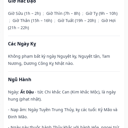
Giờ Hắc Đạo
Giờ Sửu (1h – 2h)
;
Giờ Thìn (7h – 8h)
;
Giờ Tỵ (9h – 10h)
;
Giờ Thân (15h – 16h)
;
Giờ Tuất (19h – 20h)
;
Giờ Hợi
(21h – 22h)
Các Ngày Kỵ
Không phạm bất kỳ ngày Nguyệt kỵ, Nguyệt tận, Tam
Nương, Dương Công Kỵ Nhật nào.
Ngũ Hành
Ngày:
Ất Dậu
- tức Chi khắc Can (Kim khắc Mộc), là ngày
hung (phạt nhật).
- Nạp âm: Ngày Tuyền Trung Thủy, kỵ các tuổi: Kỷ Mão và
Đinh Mão.
- Ngày này thuộc hành Thủy khắc với hành Hỏa, ngoại trừ