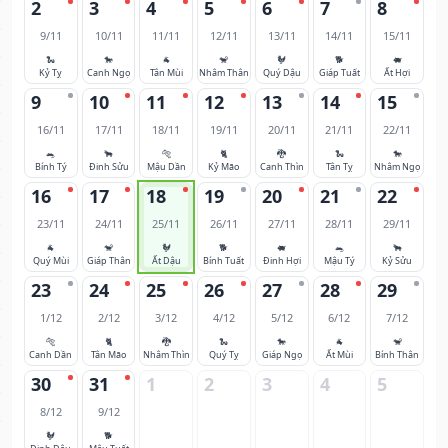
2
3
4
5
6
7
8
9/11
10/11
11/11
12/11
13/11
14/11
15/11
🐍
🐎
🐐
🐒
🐓
🐕
🐖
Kỷ Tỵ
Canh Ngọ
Tân Mùi
Nhâm Thân
Quý Dậu
Giáp Tuất
Ất Hợi
9
10
11
12
13
14
15
16/11
17/11
18/11
19/11
20/11
21/11
22/11
🐀
🐂
🐅
🐈
🐉
🐍
🐎
Bính Tý
Đinh Sửu
Mậu Dần
Kỷ Mão
Canh Thìn
Tân Tỵ
Nhâm Ngọ
16
17
18
19
20
21
22
23/11
24/11
25/11
26/11
27/11
28/11
29/11
🐐
🐒
🐓
🐕
🐖
🐀
🐂
Quý Mùi
Giáp Thân
Ất Dậu
Bính Tuất
Đinh Hợi
Mậu Tý
Kỷ Sửu
23
24
25
26
27
28
29
1/12
2/12
3/12
4/12
5/12
6/12
7/12
🐅
🐈
🐉
🐍
🐎
🐐
🐒
Canh Dần
Tân Mão
Nhâm Thìn
Quý Tỵ
Giáp Ngọ
Ất Mùi
Bính Thân
30
31
1
2
3
4
5
8/12
9/12
🐓
🐕