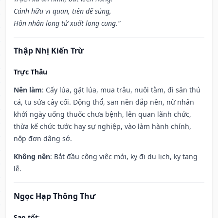
Cánh hữu vi quan, tiên đế sủng,
Hôn nhân long tử xuất long cung.”
Thập Nhị Kiến Trừ
Trực Thâu
Nên làm
: Cấy lúa, gặt lúa, mua trâu, nuôi tằm, đi săn thú
cá, tu sửa cây cối. Động thổ, san nền đắp nền, nữ nhân
khởi ngày uống thuốc chưa bệnh, lên quan lãnh chức,
thừa kế chức tước hay sự nghiệp, vào làm hành chính,
nộp đơn dâng sớ.
Không nên
: Bắt đầu công việc mới, kỵ đi du lịch, kỵ tang
lễ.
Ngọc Hạp Thông Thư
Sao tốt
: