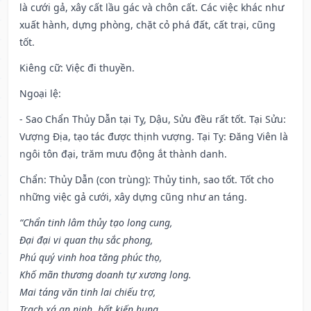
là cưới gả, xây cất lầu gác và chôn cất. Các việc khác như
xuất hành, dựng phòng, chặt cỏ phá đất, cất trại, cũng
tốt.
Kiêng cữ
: Việc đi thuyền.
Ngoại lệ
:
- Sao Chẩn Thủy Dẫn tại Tỵ, Dậu, Sửu đều rất tốt. Tại Sửu:
Vượng Địa, tạo tác được thịnh vượng. Tại Tỵ: Đăng Viên là
ngôi tôn đại, trăm mưu động ắt thành danh.
Chẩn: Thủy Dẫn (con trùng): Thủy tinh, sao tốt. Tốt cho
những việc gả cưới, xây dựng cũng như an táng.
“Chẩn tinh lâm thủy tạo long cung,
Đại đại vi quan thụ sắc phong,
Phú quý vinh hoa tăng phúc thọ,
Khố mãn thương doanh tự xương long.
Mai táng văn tinh lai chiếu trợ,
Trạch xá an ninh, bất kiến hung.