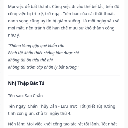
Mọi việc dễ bất thành. Công việc đi vào thế bế tắc, tiến độ
công việc bị trì trệ, trở ngại. Tiền bạc của cải thất thoát,
danh vọng cũng uy tín bị giảm xuống. Là một ngày xấu về
mọi mặt, nên tránh để hạn chế mưu sự khó thành công
như ý.
“Không Vong gặp quẻ khẩn cần
Bệnh tật khẩn thiết chẳng làm được chi
Không thì ôn tiểu thê nhi
Không thì trộm cắp phân ly bất tường.”
Nhị Thập Bát Tú
Tên sao
: Sao Chẩn
Tên ngày
: Chẩn Thủy Dẫn - Lưu Trực: Tốt (Kiết Tú) Tướng
tinh con giun, chủ trị ngày thứ 4.
Nên làm
: Mọi việc khởi công tạo tác rất tốt lành. Tốt nhất