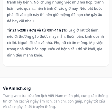
tránh lây bệnh. Nói chung những việc như hội họp, tranh
luận, việc quan,…nên tránh đi vào giờ này. Nếu bắt buộc
phải đi vào giờ này thì nên giữ miệng để hạn ché gây ẩu
đả hay cãi nhau.
Từ 21h-23h (Hợi) và từ 09h-11h (Tị)
Là giờ rất tốt lành,
nếu đi thường gặp được may mắn. Buôn bán, kinh doanh
có lời. Người đi sắp về nhà. Phụ nữ có tin mừng. Mọi việc
trong nhà đều hòa hợp. Nếu có bệnh cầu thì sẽ khỏi, gia
đình đều mạnh khỏe.
Về Amlich.org
Trang web tra cứu âm lịch Việt Nam miễn phí, cung cấp thông
tin chính xác về ngày âm lịch, can chi, con giáp, ngày tốt xấu
và các ngày lễ tết truyền thống.