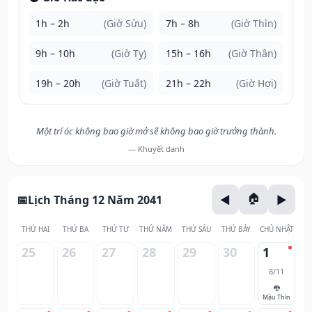
1h – 2h
(Giờ Sửu)
7h – 8h
(Giờ Thìn)
9h – 10h
(Giờ Tỵ)
15h – 16h
(Giờ Thân)
19h – 20h
(Giờ Tuất)
21h – 22h
(Giờ Hợi)
Một trí óc không bao giờ mở sẽ không bao giờ trưởng thành.
— Khuyết danh
Lịch Tháng 12 Năm 2041
THỨ HAI
THỨ BA
THỨ TƯ
THỨ NĂM
THỨ SÁU
THỨ BẢY
CHỦ NHẬT
25
26
27
28
29
30
1
8/11
🐉
Mậu Thìn