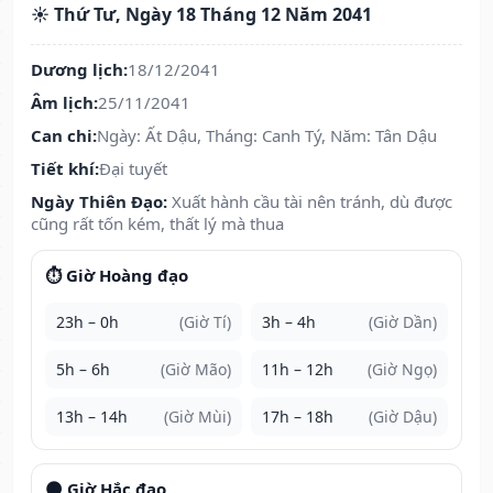
☀️ Thứ Tư, Ngày 18 Tháng 12 Năm 2041
Dương lịch:
18/12/2041
Âm lịch:
25/11/2041
Can chi:
Ngày: Ất Dậu, Tháng: Canh Tý, Năm: Tân Dậu
Tiết khí:
Đại tuyết
Ngày Thiên Đạo:
Xuất hành cầu tài nên tránh, dù được
cũng rất tốn kém, thất lý mà thua
⏱️ Giờ Hoàng đạo
23h – 0h
(Giờ Tí)
3h – 4h
(Giờ Dần)
5h – 6h
(Giờ Mão)
11h – 12h
(Giờ Ngọ)
13h – 14h
(Giờ Mùi)
17h – 18h
(Giờ Dậu)
🌑 Giờ Hắc đạo