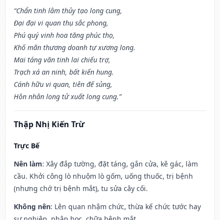
“Chẩn tinh lâm thủy tạo long cung,
Đại đại vi quan thụ sắc phong,
Phú quý vinh hoa tăng phúc thọ,
Khố mãn thương doanh tự xương long.
Mai táng văn tinh lai chiếu trợ,
Trạch xá an ninh, bất kiến hung.
Cánh hữu vi quan, tiên đế sủng,
Hôn nhân long tử xuất long cung.”
Thập Nhị Kiến Trừ
Trực Bế
Nên làm
: Xây đắp tường, đặt táng, gắn cửa, kê gác, làm
cầu. Khởi công lò nhuộm lò gốm, uống thuốc, trị bệnh
(nhưng chớ trị bệnh mắt), tu sửa cây cối.
Không nên
: Lên quan nhậm chức, thừa kế chức tước hay
sự nghiệp, nhập học, chữa bệnh mắt.