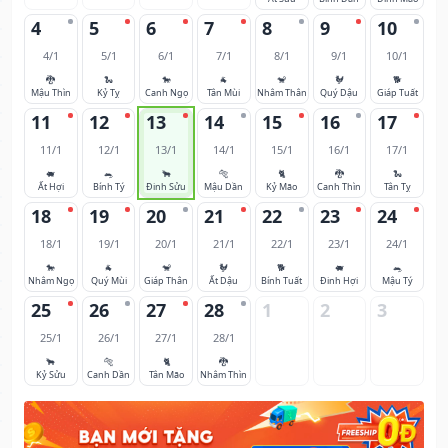
4
5
6
7
8
9
10
4/1
5/1
6/1
7/1
8/1
9/1
10/1
🐉
🐍
🐎
🐐
🐒
🐓
🐕
Mậu Thìn
Kỷ Tỵ
Canh Ngọ
Tân Mùi
Nhâm Thân
Quý Dậu
Giáp Tuất
11
12
13
14
15
16
17
11/1
12/1
13/1
14/1
15/1
16/1
17/1
🐖
🐀
🐂
🐅
🐈
🐉
🐍
Ất Hợi
Bính Tý
Đinh Sửu
Mậu Dần
Kỷ Mão
Canh Thìn
Tân Tỵ
18
19
20
21
22
23
24
18/1
19/1
20/1
21/1
22/1
23/1
24/1
🐎
🐐
🐒
🐓
🐕
🐖
🐀
Nhâm Ngọ
Quý Mùi
Giáp Thân
Ất Dậu
Bính Tuất
Đinh Hợi
Mậu Tý
25
26
27
28
1
2
3
25/1
26/1
27/1
28/1
🐂
🐅
🐈
🐉
Kỷ Sửu
Canh Dần
Tân Mão
Nhâm Thìn