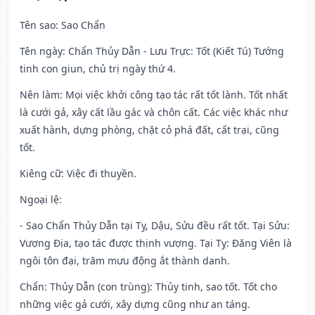
Tên sao
: Sao Chẩn
Tên ngày
: Chẩn Thủy Dẫn - Lưu Trực: Tốt (Kiết Tú) Tướng
tinh con giun, chủ trị ngày thứ 4.
Nên làm
: Mọi việc khởi công tạo tác rất tốt lành. Tốt nhất
là cưới gả, xây cất lầu gác và chôn cất. Các việc khác như
xuất hành, dựng phòng, chặt cỏ phá đất, cất trại, cũng
tốt.
Kiêng cữ
: Việc đi thuyền.
Ngoại lệ
:
- Sao Chẩn Thủy Dẫn tại Tỵ, Dậu, Sửu đều rất tốt. Tại Sửu:
Vượng Địa, tạo tác được thịnh vượng. Tại Tỵ: Đăng Viên là
ngôi tôn đại, trăm mưu động ắt thành danh.
Chẩn: Thủy Dẫn (con trùng): Thủy tinh, sao tốt. Tốt cho
những việc gả cưới, xây dựng cũng như an táng.