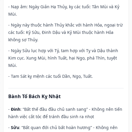
- Nạp âm: Ngày Giản Hạ Thủy, kỵ các tuổi: Tân Mùi và Kỷ
Mùi.
- Ngày này thuộc hành Thủy khắc với hành Hỏa, ngoại trừ
các tuổi: Kỷ Sửu, Đinh Dậu và Kỷ Mùi thuộc hành Hỏa
không sợ Thủy.
- Ngày Sửu lục hợp với Tý, tam hợp với Tỵ và Dậu thành
Kim cục. Xung Mùi, hình Tuất, hại Ngọ, phá Thìn, tuyệt
Mùi.
- Tam Sát kỵ mệnh các tuổi Dần, Ngọ, Tuất.
Bành Tổ Bách Kỵ Nhật
-
Đinh
: “Bất thế đầu đầu chủ sanh sang” - Không nên tiến
hành việc cắt tóc để tránh đầu sinh ra nhọt
-
Sửu
: “Bất quan đới chủ bất hoàn hương” - Không nên