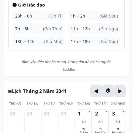
🌑 Giờ Hắc đạo
23h – 0h
(Giờ Tí)
1h – 2h
(Giờ Sửu)
7h – 8h
(Giờ Thìn)
11h – 12h
(Giờ Ngọ)
13h – 14h
(Giờ Mùi)
17h – 18h
(Giờ Dậu)
Bình yên đến từ bên trong. Đừng tìm nó ở bên ngoài.
— Buddha
Lịch Tháng 2 Năm 2041
THỨ HAI
THỨ BA
THỨ TƯ
THỨ NĂM
THỨ SÁU
THỨ BẢY
CHỦ NHẬT
28
29
30
31
1
2
3
1/1
2/1
3/1
🐂
🐅
🐈
Ất Sửu
Bính Dần
Đinh Mão