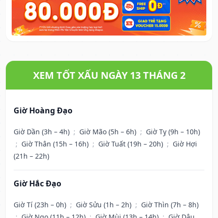
XEM TỐT XẤU NGÀY 13 THÁNG 2
Giờ Hoàng Đạo
Giờ Dần (3h – 4h)
;
Giờ Mão (5h – 6h)
;
Giờ Tỵ (9h – 10h)
;
Giờ Thân (15h – 16h)
;
Giờ Tuất (19h – 20h)
;
Giờ Hợi
(21h – 22h)
Giờ Hắc Đạo
Giờ Tí (23h – 0h)
;
Giờ Sửu (1h – 2h)
;
Giờ Thìn (7h – 8h)
;
Giờ Ngọ (11h – 12h)
;
Giờ Mùi (13h – 14h)
;
Giờ Dậu