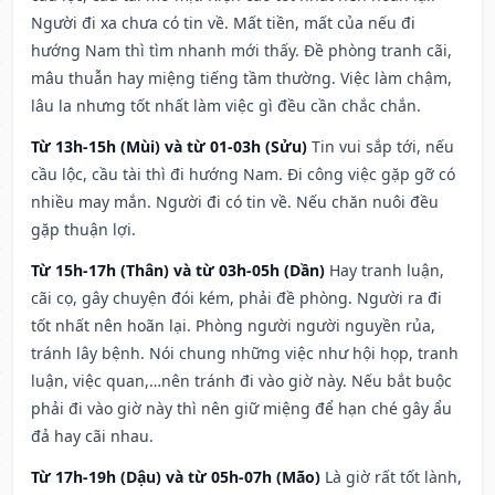
Người đi xa chưa có tin về. Mất tiền, mất của nếu đi
hướng Nam thì tìm nhanh mới thấy. Đề phòng tranh cãi,
mâu thuẫn hay miệng tiếng tầm thường. Việc làm chậm,
lâu la nhưng tốt nhất làm việc gì đều cần chắc chắn.
Từ 13h-15h (Mùi) và từ 01-03h (Sửu)
Tin vui sắp tới, nếu
cầu lộc, cầu tài thì đi hướng Nam. Đi công việc gặp gỡ có
nhiều may mắn. Người đi có tin về. Nếu chăn nuôi đều
gặp thuận lợi.
Từ 15h-17h (Thân) và từ 03h-05h (Dần)
Hay tranh luận,
cãi cọ, gây chuyện đói kém, phải đề phòng. Người ra đi
tốt nhất nên hoãn lại. Phòng người người nguyền rủa,
tránh lây bệnh. Nói chung những việc như hội họp, tranh
luận, việc quan,…nên tránh đi vào giờ này. Nếu bắt buộc
phải đi vào giờ này thì nên giữ miệng để hạn ché gây ẩu
đả hay cãi nhau.
Từ 17h-19h (Dậu) và từ 05h-07h (Mão)
Là giờ rất tốt lành,