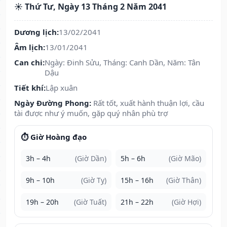
☀️ Thứ Tư, Ngày 13 Tháng 2 Năm 2041
Dương lịch:
13/02/2041
Âm lịch:
13/01/2041
Can chi:
Ngày: Đinh Sửu, Tháng: Canh Dần, Năm: Tân
Dậu
Tiết khí:
Lập xuân
Ngày Đường Phong:
Rất tốt, xuất hành thuận lợi, cầu
tài được như ý muốn, gặp quý nhân phù trợ
⏱️ Giờ Hoàng đạo
3h – 4h
(Giờ Dần)
5h – 6h
(Giờ Mão)
9h – 10h
(Giờ Tỵ)
15h – 16h
(Giờ Thân)
19h – 20h
(Giờ Tuất)
21h – 22h
(Giờ Hợi)