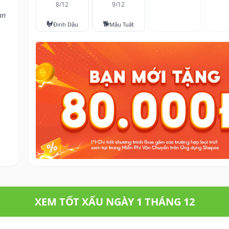
8/12
9/12
ạn
🐓
🐕
Đinh Dậu
Mậu Tuất
XEM TỐT XẤU NGÀY 1 THÁNG 12