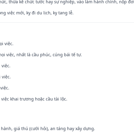
hức, thừa kế chức tước hay sự nghiệp, vào làm hành chính, nộp đơ
ng việc mới, kỵ đi du lịch, kỵ tang lễ.
i việc.
ọi việc, nhất là cầu phúc, cúng bái tế tự.
 việc.
 việc.
việc.
việc khai trương hoặc cầu tài lộc.
t hành, giá thú (cưới hỏi), an táng hay xây dựng.