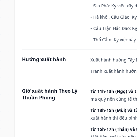
- Địa Phá: Kỵ việc xây 
- Hà khôi, Cẩu Giảo: K
- Câu Trận Hắc Đạo: Kỵ
- Thổ Cẩm: Kỵ việc xây
Hướng xuất hành
Xuất hành hướng Tây B
Tránh xuất hành hướn
Giờ xuất hành Theo Lý
Từ 11h-13h (Ngọ) và t
Thuần Phong
ma quỷ nên cúng tế th
Từ 13h-15h (Mùi) và t
xuất hành thì đều bìn
Từ 15h-17h (Thân) và 
Mất tiền, mất của nếu