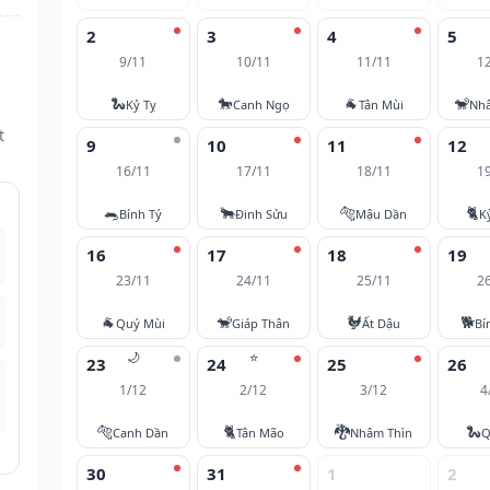
2
3
4
5
9/11
10/11
11/11
1
🐍
🐎
🐐
🐒
Kỷ Tỵ
Canh Ngọ
Tân Mùi
Nh
t
9
10
11
12
16/11
17/11
18/11
1
🐀
🐂
🐅
🐈
Bính Tý
Đinh Sửu
Mậu Dần
K
16
17
18
19
23/11
24/11
25/11
2
🐐
🐒
🐓
🐕
Quý Mùi
Giáp Thân
Ất Dậu
Bí
🌙
⭐
23
24
25
26
1/12
2/12
3/12
4
🐅
🐈
🐉
🐍
Canh Dần
Tân Mão
Nhâm Thìn
Q
30
31
1
2