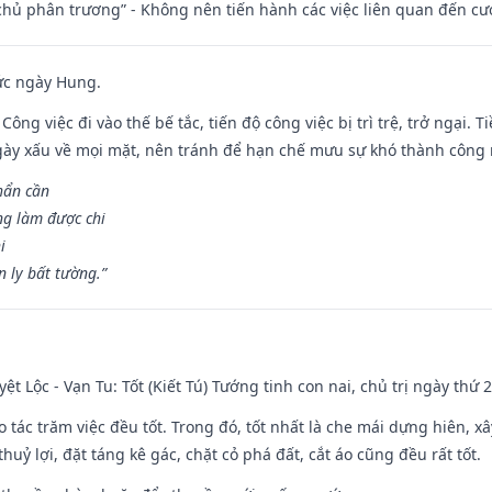
t chủ phân trương” - Không nên tiến hành các việc liên quan đến cướ
ức ngày Hung.
Công việc đi vào thế bế tắc, tiến độ công việc bị trì trệ, trở ngại. 
ày xấu về mọi mặt, nên tránh để hạn chế mưu sự khó thành công 
hẩn cần
ng làm được chi
i
 ly bất tường.”
ệt Lộc - Vạn Tu: Tốt (Kiết Tú) Tướng tinh con nai, chủ trị ngày thứ 2
o tác trăm việc đều tốt. Trong đó, tốt nhất là che mái dựng hiên, x
huỷ lợi, đặt táng kê gác, chặt cỏ phá đất, cắt áo cũng đều rất tốt.