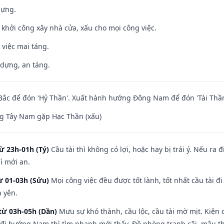
dựng.
ỵ khởi công xây nhà cửa, xấu cho mọi công việc.
 việc mai táng.
 dựng, an táng.
ắc để đón 'Hỷ Thần'. Xuất hành hướng Đông Nam để đón 'Tài Thần
g Tây Nam gặp Hạc Thần (xấu)
ừ 23h-01h (Tý)
Cầu tài thì không có lợi, hoặc hay bị trái ý. Nếu ra 
ì mới an.
ừ 01-03h (Sửu)
Mọi công việc đều được tốt lành, tốt nhất cầu tài
h yên.
từ 03h-05h (Dần)
Mưu sự khó thành, cầu lộc, cầu tài mờ mịt. Kiện c
 đi hướng Nam thì tìm nhanh mới thấy. Đề phòng tranh cãi, mâu t