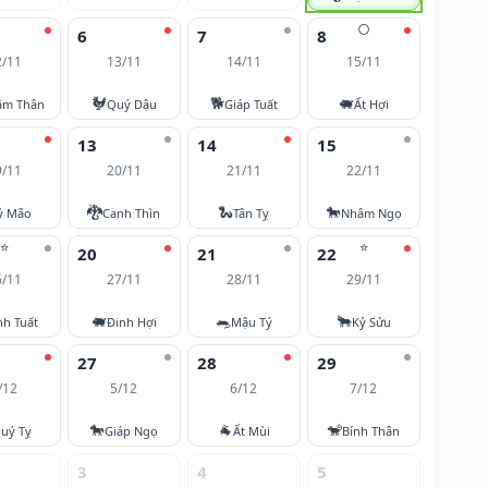
🌕
6
7
8
2/11
13/11
14/11
15/11
🐓
🐕
🐖
âm Thân
Quý Dậu
Giáp Tuất
Ất Hợi
13
14
15
9/11
20/11
21/11
22/11
🐉
🐍
🐎
ỷ Mão
Canh Thìn
Tân Tỵ
Nhâm Ngọ
⭐
⭐
20
21
22
6/11
27/11
28/11
29/11
🐖
🐀
🐂
nh Tuất
Đinh Hợi
Mậu Tý
Kỷ Sửu
27
28
29
/12
5/12
6/12
7/12
🐎
🐐
🐒
uý Tỵ
Giáp Ngọ
Ất Mùi
Bính Thân
3
4
5