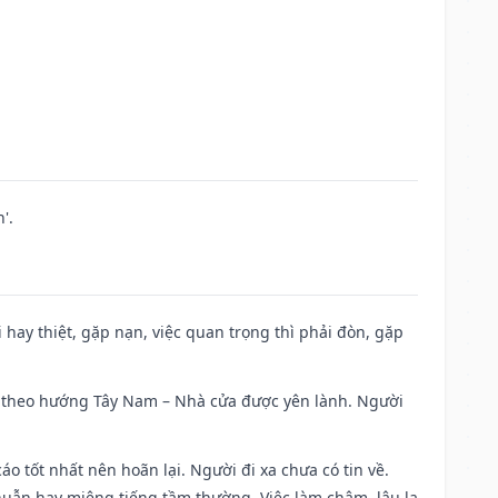
'.
đi hay thiệt, gặp nạn, việc quan trọng thì phải đòn, gặp
 đi theo hướng Tây Nam – Nhà cửa được yên lành. Người
áo tốt nhất nên hoãn lại. Người đi xa chưa có tin về.
huẫn hay miệng tiếng tầm thường. Việc làm chậm, lâu la