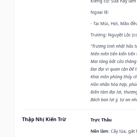
Kiêng cữ
: Sửa hay làm
Ngoại lệ
:
- Tại Mùi, Hợi, Mão đề
Trương: Nguyệt Lộc (co
“Trương tinh nhật hảo t
Niên niên tiện kiến tiến
Mai táng bất cửu thăng
Đại đại vi quan cận Đế t
Khai môn phóng thủy ch
Hôn nhân hòa hợp, phú
Điền tàm đại lợi, thươn
Bách ban lợi ý, tự an nh
Thập Nhị Kiến Trừ
Trực Thâu
Nên làm
: Cấy lúa, gặ