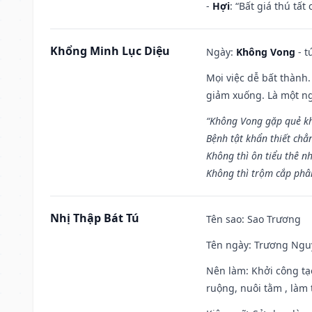
-
Hợi
: “Bất giá thú tấ
Khổng Minh Lục Diệu
Ngày:
Không Vong
- t
Mọi việc dễ bất thành. 
giảm xuống. Là một ng
“Không Vong gặp quẻ k
Bệnh tật khẩn thiết chẳ
Không thì ôn tiểu thê nh
Không thì trộm cắp phân
Nhị Thập Bát Tú
Tên sao
: Sao Trương
Tên ngày
: Trương Nguy
Nên làm
: Khởi công tạ
ruộng, nuôi tằm , làm t