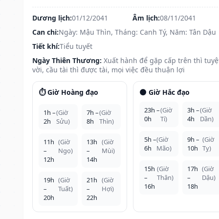
Dương lịch:
01/12/2041
Âm lịch:
08/11/2041
Can chi:
Ngày: Mậu Thìn, Tháng: Canh Tý, Năm: Tân Dậu
Tiết khí:
Tiểu tuyết
Ngày Thiên Thương:
Xuất hành để gặp cấp trên thì tuyệ
vời, cầu tài thì được tài, mọi việc đều thuận lợi
⏱️ Giờ Hoàng đạo
🌑 Giờ Hắc đạo
23h –
(Giờ
3h –
(Giờ
1h –
(Giờ
7h –
(Giờ
0h
Tí)
4h
Dần)
2h
Sửu)
8h
Thìn)
5h –
(Giờ
9h –
(Giờ
11h
(Giờ
13h
(Giờ
6h
Mão)
10h
Tỵ)
–
Ngọ)
–
Mùi)
12h
14h
15h
(Giờ
17h
(Giờ
–
Thân)
–
Dậu)
19h
(Giờ
21h
(Giờ
16h
18h
–
Tuất)
–
Hợi)
20h
22h