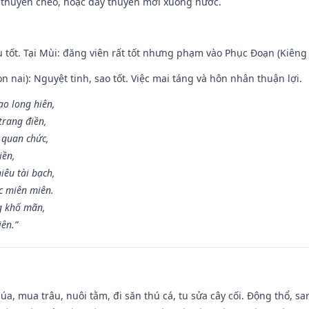
 thuyền chèo, hoặc đẩy thuyền mới xuống nước.
u tốt. Tại Mùi: đăng viên rất tốt nhưng phạm vào Phục Đoạn (Kiêng 
n nai): Nguyệt tinh, sao tốt. Việc mai táng và hôn nhân thuận lợi.
ạo long hiên,
 trang điền,
 quan chức,
iền,
iêu tài bạch,
c miên miên.
g khố mãn,
iên.”
t lúa, mua trâu, nuôi tằm, đi săn thú cá, tu sửa cây cối. Động thổ