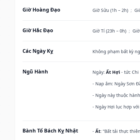
Giờ Hoàng Đạo
Giờ Sửu (1h – 2h)
;
Gi
Giờ Hắc Đạo
Giờ Tí (23h – 0h)
;
Giờ
Các Ngày Kỵ
Không phạm bất kỳ ngày
Ngũ Hành
Ngày:
Ất Hợi
- tức Chi
- Nạp âm: Ngày Sơn Đầu
- Ngày này thuộc hành
- Ngày Hợi lục hợp vớ
Bành Tổ Bách Kỵ Nhật
-
Ất
: “Bất tải thực th