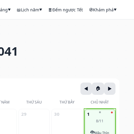
háng
📖
Lịch năm
🧧
Đếm ngược Tết
🧭
Khám phá
▼
▼
▼
041
 NĂM
THỨ SÁU
THỨ BẢY
CHỦ NHẬT
⭐
29
30
1
8/11
🐉
Mậu Thìn