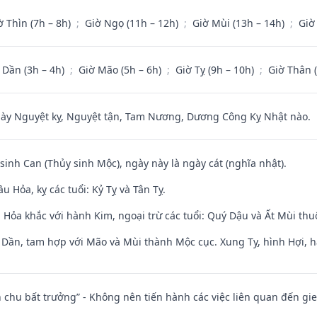
ờ Thìn (7h – 8h)
;
Giờ Ngọ (11h – 12h)
;
Giờ Mùi (13h – 14h)
;
Giờ
 Dần (3h – 4h)
;
Giờ Mão (5h – 6h)
;
Giờ Tỵ (9h – 10h)
;
Giờ Thân 
 Nguyệt kỵ, Nguyệt tận, Tam Nương, Dương Công Kỵ Nhật nào.
 sinh Can (Thủy sinh Mộc), ngày này là ngày cát (nghĩa nhật).
 Hỏa, kỵ các tuổi: Kỷ Tỵ và Tân Tỵ.
 Hỏa khắc với hành Kim, ngoại trừ các tuổi: Quý Dậu và Ất Mùi th
i Dần, tam hợp với Mão và Mùi thành Mộc cục. Xung Tỵ, hình Hợi, h
iên chu bất trưởng” - Không nên tiến hành các việc liên quan đến g