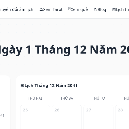
🃏
huyển đổi âm lịch
🔮
Xem Tarot
Xem quẻ
📝
Blog
📅
Lịch t
gày 1 Tháng 12 Năm 2
Lịch Tháng 12 Năm 2041
THỨ HAI
THỨ BA
THỨ TƯ
THỨ
25
26
27
28
041