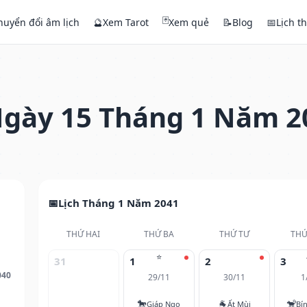
🃏
huyển đổi âm lịch
🔮
Xem Tarot
Xem quẻ
📝
Blog
📅
Lịch t
gày 15 Tháng 1 Năm 2
Lịch Tháng 1 Năm 2041
THỨ HAI
THỨ BA
THỨ TƯ
THỨ
⭐
31
1
2
3
040
29/11
30/11
1
🐎
🐐
🐒
Giáp Ngọ
Ất Mùi
Bí