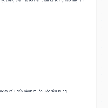
ại Tý: Đăng Viên rất tốt nên thừa kế sự nghiệp hay lên
à ngày xấu, tiến hành muôn việc đều hung.