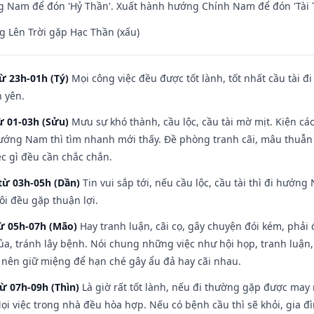
 Nam để đón 'Hỷ Thần'. Xuất hành hướng Chính Nam để đón 'Tài 
 Lên Trời gặp Hạc Thần (xấu)
ừ 23h-01h (Tý)
Mọi công việc đều được tốt lành, tốt nhất cầu tài
h yên.
ừ 01-03h (Sửu)
Mưu sự khó thành, cầu lộc, cầu tài mờ mịt. Kiện cáo
hướng Nam thì tìm nhanh mới thấy. Đề phòng tranh cãi, mâu thuẫn
ệc gì đều cần chắc chắn.
từ 03h-05h (Dần)
Tin vui sắp tới, nếu cầu lộc, cầu tài thì đi hướ
ôi đều gặp thuận lợi.
từ 05h-07h (Mão)
Hay tranh luận, cãi cọ, gây chuyện đói kém, phải
a, tránh lây bệnh. Nói chung những việc như hội họp, tranh luận,
ì nên giữ miệng để hạn ché gây ẩu đả hay cãi nhau.
từ 07h-09h (Thìn)
Là giờ rất tốt lành, nếu đi thường gặp được may
ọi việc trong nhà đều hòa hợp. Nếu có bệnh cầu thì sẽ khỏi, gia 