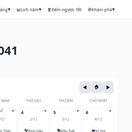
háng
📖
Lịch năm
🧧
Đếm ngược Tết
🧭
Khám phá
▼
▼
▼
041
 NĂM
THỨ SÁU
THỨ BẢY
CHỦ NHẬT
🌙
4
5
6
/12
2/12
3/12
4/12
🐓
🐕
🐖
nh Thân
Đinh Dậu
Mậu Tuất
Kỷ Hợi