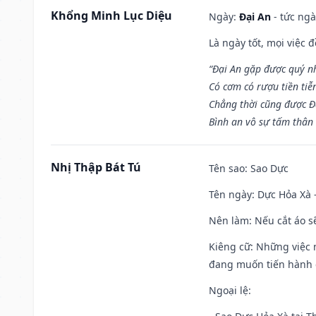
Khổng Minh Lục Diệu
Ngày:
Đại An
- tức ngà
Là ngày tốt, mọi việc
“Đại An gặp được quý n
Có cơm có rượu tiền tiễ
Chẳng thời cũng được Đ
Bình an vô sự tấm thân
Nhị Thập Bát Tú
Tên sao
: Sao Dực
Tên ngày
: Dực Hỏa Xà 
Nên làm
: Nếu cắt áo s
Kiêng cữ
: Những việc 
đang muốn tiến hành c
Ngoại lệ
: