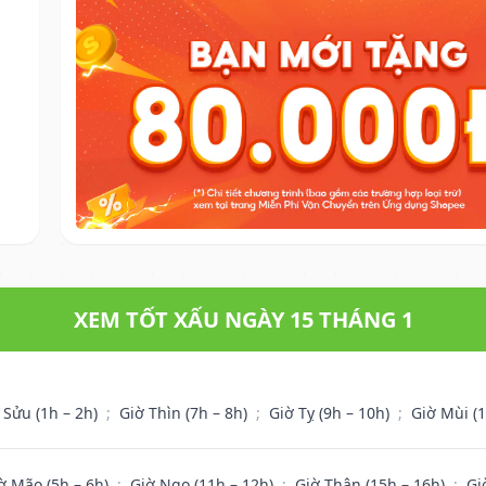
XEM TỐT XẤU NGÀY 15 THÁNG 1
 Sửu (1h – 2h)
;
Giờ Thìn (7h – 8h)
;
Giờ Tỵ (9h – 10h)
;
Giờ Mùi (
ờ Mão (5h – 6h)
;
Giờ Ngọ (11h – 12h)
;
Giờ Thân (15h – 16h)
;
Gi