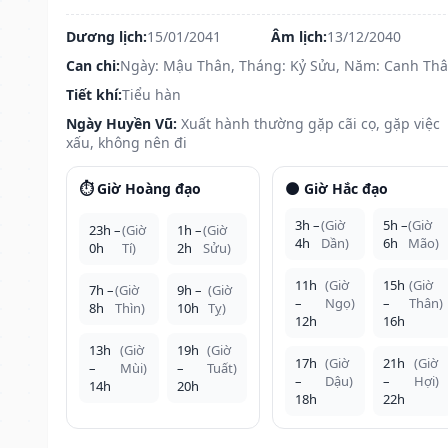
Dương lịch:
15/01/2041
Âm lịch:
13/12/2040
Can chi:
Ngày: Mậu Thân, Tháng: Kỷ Sửu, Năm: Canh Th
Tiết khí:
Tiểu hàn
Ngày Huyền Vũ:
Xuất hành thường gặp cãi cọ, gặp việc
xấu, không nên đi
⏱️ Giờ Hoàng đạo
🌑 Giờ Hắc đạo
3h –
(Giờ
5h –
(Giờ
23h –
(Giờ
1h –
(Giờ
4h
Dần)
6h
Mão)
0h
Tí)
2h
Sửu)
11h
(Giờ
15h
(Giờ
7h –
(Giờ
9h –
(Giờ
–
Ngọ)
–
Thân)
8h
Thìn)
10h
Tỵ)
12h
16h
13h
(Giờ
19h
(Giờ
17h
(Giờ
21h
(Giờ
–
Mùi)
–
Tuất)
–
Dậu)
–
Hợi)
14h
20h
18h
22h