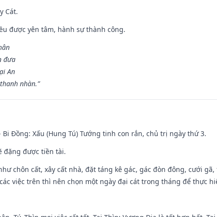
y Cát.
 đều được yên tâm, hành sự thành công.
hân
n đưa
ại An
 thanh nhàn.”
- Bi Đồng: Xấu (Hung Tú) Tướng tinh con rắn, chủ trị ngày thứ 3.
ẽ đặng được tiền tài.
như chôn cất, xây cất nhà, đặt táng kê gác, gác đòn đông, cưới gã, t
ác việc trên thì nên chọn một ngày đại cát trong tháng để thực hi