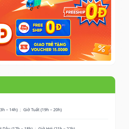
13h – 14h)
;
Giờ Tuất (19h – 20h)
ờ Dậu (17h – 18h)
;
Giờ Hợi (21h – 22h)