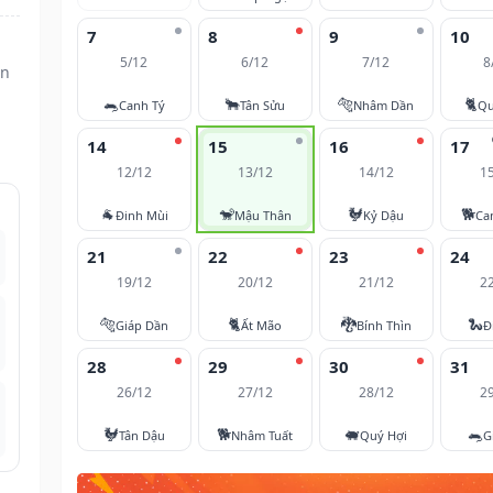
7
8
9
10
5/12
6/12
7/12
8
ân
🐀
🐂
🐅
🐈
Canh Tý
Tân Sửu
Nhâm Dần
Qu
14
15
16
17
12/12
13/12
14/12
1
🐐
🐒
🐓
🐕
Đinh Mùi
Mậu Thân
Kỷ Dậu
Ca
21
22
23
24
19/12
20/12
21/12
2
🐅
🐈
🐉
🐍
Giáp Dần
Ất Mão
Bính Thìn
Đ
28
29
30
31
26/12
27/12
28/12
2
🐓
🐕
🐖
🐀
Tân Dậu
Nhâm Tuất
Quý Hợi
G