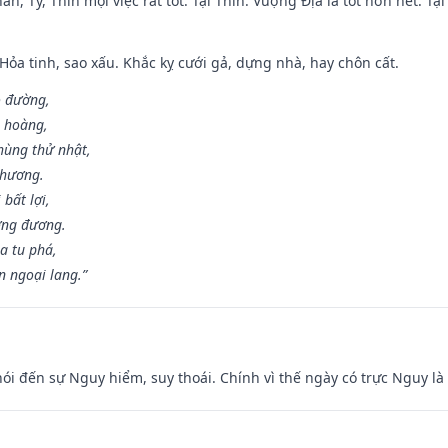
ân, Tý, Thìn mọi việc rất tốt. Tại Thìn: Vượng Địa là tốt hơn hết. T
 Hỏa tinh, sao xấu. Khắc kỵ cưới gả, dựng nhà, hay chôn cất.
o đường,
n hoàng,
hùng thử nhật,
 hương.
bất lợi,
ơng đương.
a tu phá,
n ngoại lang.”
nói đến sự Nguy hiểm, suy thoái. Chính vì thế ngày có trực Nguy l