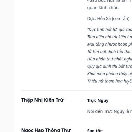
- Sao Dực Hỏa Xà tại Th
quan lãnh chức.
Dực: Hỏa Xà (con rắn):
“Dực tinh bất lợi giá ca
Tam niên nhị tái kiến ô
Mai táng nhược hoàn p
Tử tôn bất định tẩu tha
Hôn nhân thử nhật nghi 
Quy gia định thị bất tư
Khai môn phóng thủy gi
Thiếu nữ tham hoa luyế
Thập Nhị Kiến Trừ
Trực Nguy
Nói đến Trực Nguy là 
Ngọc Hạp Thông Thư
Sao tốt
: