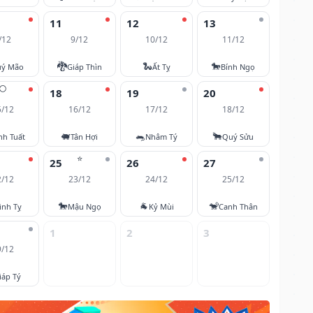
11
12
13
/12
9/12
10/12
11/12
🐉
🐍
🐎
ý Mão
Giáp Thìn
Ất Tỵ
Bính Ngọ
🌕
18
19
20
5/12
16/12
17/12
18/12
🐖
🐀
🐂
nh Tuất
Tân Hợi
Nhâm Tý
Quý Sửu
⭐
25
26
27
2/12
23/12
24/12
25/12
🐎
🐐
🐒
inh Tỵ
Mậu Ngọ
Kỷ Mùi
Canh Thân
1
2
3
9/12
iáp Tý