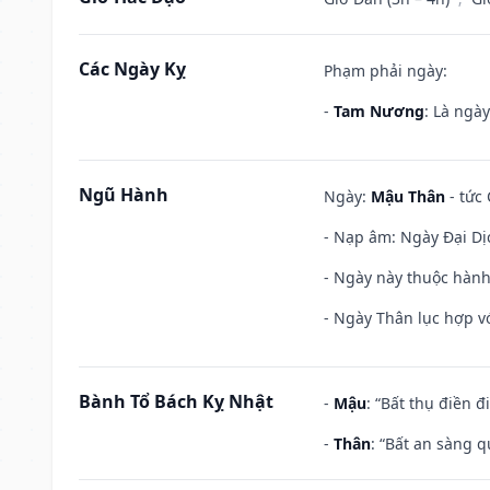
Các Ngày Kỵ
Phạm phải ngày:
-
Tam Nương
: Là ngà
Ngũ Hành
Ngày:
Mậu Thân
- tức 
- Nạp âm: Ngày Đại Dị
- Ngày này thuộc hành
- Ngày Thân lục hợp vớ
Bành Tổ Bách Kỵ Nhật
-
Mậu
: “Bất thụ điền 
-
Thân
: “Bất an sàng 