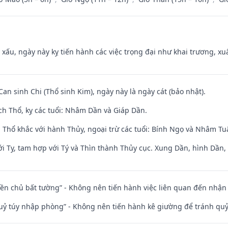
y xấu, ngày này kỵ tiến hành các việc trọng đại như khai trương, xuấ
Can sinh Chi (Thổ sinh Kim), ngày này là ngày cát (bảo nhật).
ch Thổ, kỵ các tuổi: Nhâm Dần và Giáp Dần.
 Thổ khắc với hành Thủy, ngoại trừ các tuổi: Bính Ngọ và Nhâm T
i Tỵ, tam hợp với Tý và Thìn thành Thủy cục. Xung Dần, hình Dần, h
điền chủ bất tường” - Không nên tiến hành việc liên quan đến nhậ
quỷ túy nhập phòng” - Không nên tiến hành kê giường để tránh q