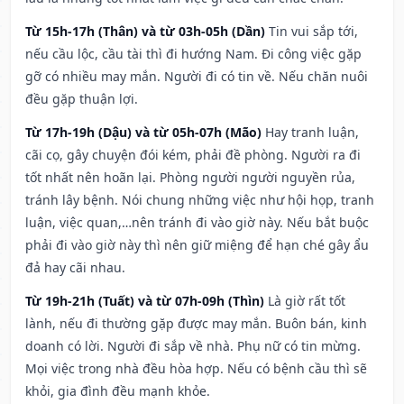
Từ 15h-17h (Thân) và từ 03h-05h (Dần)
Tin vui sắp tới,
nếu cầu lộc, cầu tài thì đi hướng Nam. Đi công việc gặp
gỡ có nhiều may mắn. Người đi có tin về. Nếu chăn nuôi
đều gặp thuận lợi.
Từ 17h-19h (Dậu) và từ 05h-07h (Mão)
Hay tranh luận,
cãi cọ, gây chuyện đói kém, phải đề phòng. Người ra đi
tốt nhất nên hoãn lại. Phòng người người nguyền rủa,
tránh lây bệnh. Nói chung những việc như hội họp, tranh
luận, việc quan,…nên tránh đi vào giờ này. Nếu bắt buộc
phải đi vào giờ này thì nên giữ miệng để hạn ché gây ẩu
đả hay cãi nhau.
Từ 19h-21h (Tuất) và từ 07h-09h (Thìn)
Là giờ rất tốt
lành, nếu đi thường gặp được may mắn. Buôn bán, kinh
doanh có lời. Người đi sắp về nhà. Phụ nữ có tin mừng.
Mọi việc trong nhà đều hòa hợp. Nếu có bệnh cầu thì sẽ
khỏi, gia đình đều mạnh khỏe.