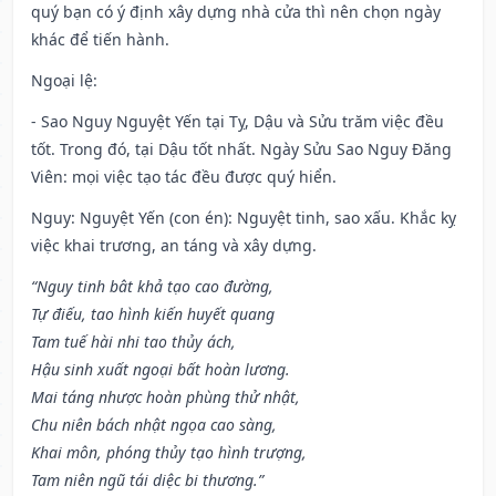
quý bạn có ý định xây dựng nhà cửa thì nên chọn ngày
khác để tiến hành.
Ngoại lệ
:
- Sao Nguy Nguyệt Yến tại Tỵ, Dậu và Sửu trăm việc đều
tốt. Trong đó, tại Dậu tốt nhất. Ngày Sửu Sao Nguy Đăng
Viên: mọi việc tạo tác đều được quý hiển.
Nguy: Nguyệt Yến (con én): Nguyệt tinh, sao xấu. Khắc kỵ
việc khai trương, an táng và xây dựng.
“Nguy tinh bât khả tạo cao đường,
Tự điếu, tao hình kiến huyết quang
Tam tuế hài nhi tao thủy ách,
Hậu sinh xuất ngoại bất hoàn lương.
Mai táng nhược hoàn phùng thử nhật,
Chu niên bách nhật ngọa cao sàng,
Khai môn, phóng thủy tạo hình trượng,
Tam niên ngũ tái diệc bi thương.”