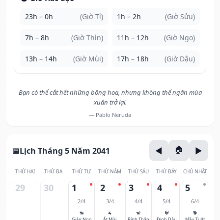
23h – 0h
(Giờ Tí)
1h – 2h
(Giờ Sửu)
7h – 8h
(Giờ Thìn)
11h – 12h
(Giờ Ngọ)
13h – 14h
(Giờ Mùi)
17h – 18h
(Giờ Dậu)
Bạn có thể cắt hết những bông hoa, nhưng không thể ngăn mùa
xuân trở lại.
— Pablo Neruda
Lịch Tháng 5 Năm 2041
THỨ HAI
THỨ BA
THỨ TƯ
THỨ NĂM
THỨ SÁU
THỨ BẢY
CHỦ NHẬT
29
30
1
2
3
4
5
2/4
3/4
4/4
5/4
6/4
🐎
🐐
🐒
🐓
🐕
Giáp Ngọ
Ất Mùi
Bính Thân
Đinh Dậu
Mậu Tuất