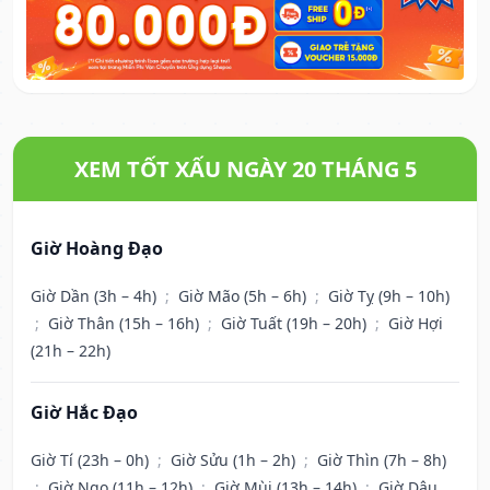
XEM TỐT XẤU NGÀY 20 THÁNG 5
Giờ Hoàng Đạo
Giờ Dần (3h – 4h)
;
Giờ Mão (5h – 6h)
;
Giờ Tỵ (9h – 10h)
;
Giờ Thân (15h – 16h)
;
Giờ Tuất (19h – 20h)
;
Giờ Hợi
(21h – 22h)
Giờ Hắc Đạo
Giờ Tí (23h – 0h)
;
Giờ Sửu (1h – 2h)
;
Giờ Thìn (7h – 8h)
;
Giờ Ngọ (11h – 12h)
;
Giờ Mùi (13h – 14h)
;
Giờ Dậu