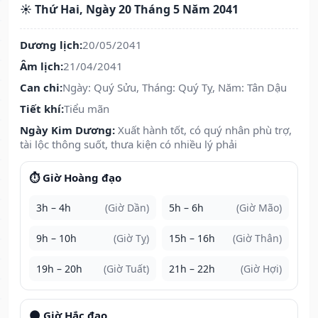
☀️ Thứ Hai, Ngày 20 Tháng 5 Năm 2041
Dương lịch:
20/05/2041
Âm lịch:
21/04/2041
Can chi:
Ngày: Quý Sửu, Tháng: Quý Tỵ, Năm: Tân Dậu
Tiết khí:
Tiểu mãn
Ngày Kim Dương:
Xuất hành tốt, có quý nhân phù trợ,
tài lộc thông suốt, thưa kiện có nhiều lý phải
⏱️ Giờ Hoàng đạo
3h – 4h
(Giờ Dần)
5h – 6h
(Giờ Mão)
9h – 10h
(Giờ Tỵ)
15h – 16h
(Giờ Thân)
19h – 20h
(Giờ Tuất)
21h – 22h
(Giờ Hợi)
🌑 Giờ Hắc đạo