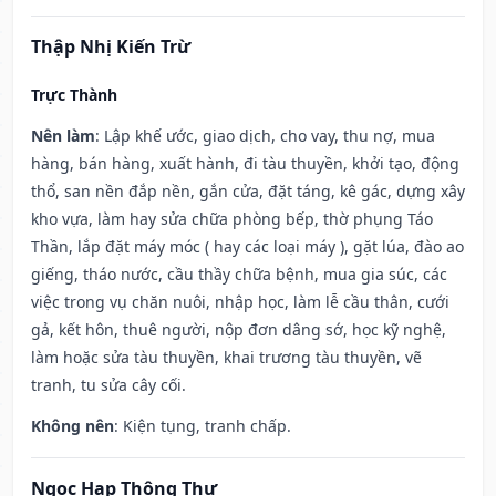
Thập Nhị Kiến Trừ
Trực Thành
Nên làm
: Lập khế ước, giao dịch, cho vay, thu nợ, mua
hàng, bán hàng, xuất hành, đi tàu thuyền, khởi tạo, động
thổ, san nền đắp nền, gắn cửa, đặt táng, kê gác, dựng xây
kho vựa, làm hay sửa chữa phòng bếp, thờ phụng Táo
Thần, lắp đặt máy móc ( hay các loại máy ), gặt lúa, đào ao
giếng, tháo nước, cầu thầy chữa bệnh, mua gia súc, các
việc trong vụ chăn nuôi, nhập học, làm lễ cầu thân, cưới
gả, kết hôn, thuê người, nộp đơn dâng sớ, học kỹ nghệ,
làm hoặc sửa tàu thuyền, khai trương tàu thuyền, vẽ
tranh, tu sửa cây cối.
Không nên
: Kiện tụng, tranh chấp.
Ngọc Hạp Thông Thư