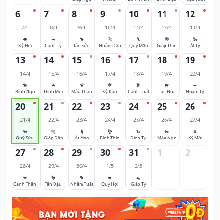
6
7
8
9
10
11
12
7/4
8/4
9/4
10/4
11/4
12/4
13/4
🐖
🐀
🐂
🐅
🐈
🐉
🐍
Kỷ Hợi
Canh Tý
Tân Sửu
Nhâm Dần
Quý Mão
Giáp Thìn
Ất Tỵ
13
14
15
16
17
18
19
14/4
15/4
16/4
17/4
18/4
19/4
20/4
🐎
🐐
🐒
🐓
🐕
🐖
🐀
Bính Ngọ
Đinh Mùi
Mậu Thân
Kỷ Dậu
Canh Tuất
Tân Hợi
Nhâm Tý
20
21
22
23
24
25
26
21/4
22/4
23/4
24/4
25/4
26/4
27/4
🐂
🐅
🐈
🐉
🐍
🐎
🐐
Quý Sửu
Giáp Dần
Ất Mão
Bính Thìn
Đinh Tỵ
Mậu Ngọ
Kỷ Mùi
27
28
29
30
31
1
2
28/4
29/4
30/4
1/5
2/5
🐒
🐓
🐕
🐖
🐀
Canh Thân
Tân Dậu
Nhâm Tuất
Quý Hợi
Giáp Tý