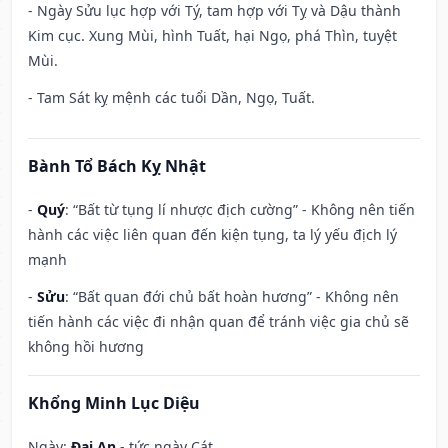
- Ngày Sửu lục hợp với Tý, tam hợp với Tỵ và Dậu thành
Kim cục. Xung Mùi, hình Tuất, hại Ngọ, phá Thìn, tuyệt
Mùi.
- Tam Sát kỵ mệnh các tuổi Dần, Ngọ, Tuất.
Bành Tổ Bách Kỵ Nhật
-
Quý
: “Bất từ tụng lí nhược địch cường” - Không nên tiến
hành các việc liên quan đến kiện tụng, ta lý yếu địch lý
mạnh
-
Sửu
: “Bất quan đới chủ bất hoàn hương” - Không nên
tiến hành các việc đi nhận quan để tránh việc gia chủ sẽ
không hồi hương
Khổng Minh Lục Diệu
Ngày:
Đại An
- tức ngày Cát.