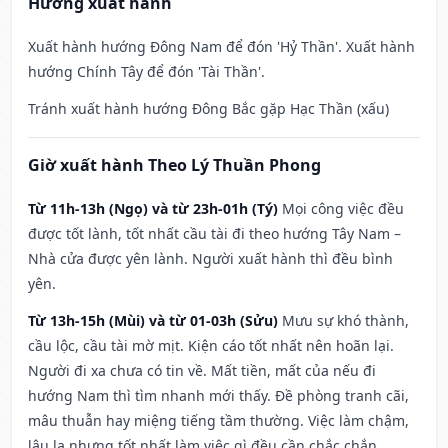
Hướng xuất hành
Xuất hành hướng Đông Nam để đón 'Hỷ Thần'. Xuất hành
hướng Chính Tây để đón 'Tài Thần'.
Tránh xuất hành hướng Đông Bắc gặp Hạc Thần (xấu)
Giờ xuất hành Theo Lý Thuần Phong
Từ 11h-13h (Ngọ) và từ 23h-01h (Tý)
Mọi công việc đều
được tốt lành, tốt nhất cầu tài đi theo hướng Tây Nam –
Nhà cửa được yên lành. Người xuất hành thì đều bình
yên.
Từ 13h-15h (Mùi) và từ 01-03h (Sửu)
Mưu sự khó thành,
cầu lộc, cầu tài mờ mịt. Kiện cáo tốt nhất nên hoãn lại.
Người đi xa chưa có tin về. Mất tiền, mất của nếu đi
hướng Nam thì tìm nhanh mới thấy. Đề phòng tranh cãi,
mâu thuẫn hay miệng tiếng tầm thường. Việc làm chậm,
lâu la nhưng tốt nhất làm việc gì đều cần chắc chắn.