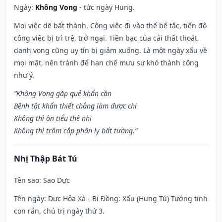
Ngày:
Không Vong
- tức ngày Hung.
Mọi việc dễ bất thành. Công việc đi vào thế bế tắc, tiến độ
công việc bị trì trệ, trở ngại. Tiền bạc của cải thất thoát,
danh vọng cũng uy tín bị giảm xuống. Là một ngày xấu về
mọi mặt, nên tránh để hạn chế mưu sự khó thành công
như ý.
“Không Vong gặp quẻ khẩn cần
Bệnh tật khẩn thiết chẳng làm được chi
Không thì ôn tiểu thê nhi
Không thì trộm cắp phân ly bất tường.”
Nhị Thập Bát Tú
Tên sao
: Sao Dực
Tên ngày
: Dực Hỏa Xà - Bi Đồng: Xấu (Hung Tú) Tướng tinh
con rắn, chủ trị ngày thứ 3.