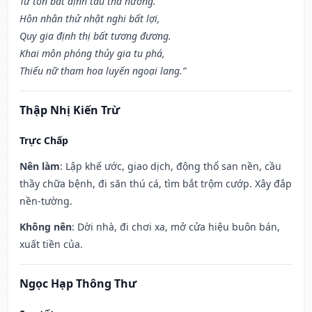
Tử tôn bất định tẩu tha hương.
Hôn nhân thử nhật nghi bất lợi,
Quy gia định thị bất tương đương.
Khai môn phóng thủy gia tu phá,
Thiếu nữ tham hoa luyến ngoại lang.”
Thập Nhị Kiến Trừ
Trực Chấp
Nên làm
: Lập khế ước, giao dịch, động thổ san nền, cầu
thầy chữa bệnh, đi săn thú cá, tìm bắt trộm cướp. Xây đắp
nền-tường.
Không nên
: Dời nhà, đi chơi xa, mở cửa hiệu buôn bán,
xuất tiền của.
Ngọc Hạp Thông Thư