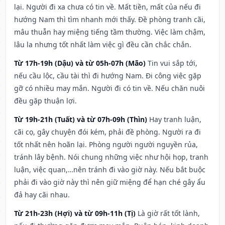
lại. Người đi xa chưa có tin về. Mất tiền, mất của nếu đi
hướng Nam thì tìm nhanh mới thấy. Đề phòng tranh cãi,
mâu thuẫn hay miệng tiếng tầm thường. Việc làm chậm,
lâu la nhưng tốt nhất làm việc gì đều cần chắc chắn.
Từ 17h-19h (Dậu) và từ 05h-07h (Mão)
Tin vui sắp tới,
nếu cầu lộc, cầu tài thì đi hướng Nam. Đi công việc gặp
gỡ có nhiều may mắn. Người đi có tin về. Nếu chăn nuôi
đều gặp thuận lợi.
Từ 19h-21h (Tuất) và từ 07h-09h (Thìn)
Hay tranh luận,
cãi cọ, gây chuyện đói kém, phải đề phòng. Người ra đi
tốt nhất nên hoãn lại. Phòng người người nguyền rủa,
tránh lây bệnh. Nói chung những việc như hội họp, tranh
luận, việc quan,…nên tránh đi vào giờ này. Nếu bắt buộc
phải đi vào giờ này thì nên giữ miệng để hạn ché gây ẩu
đả hay cãi nhau.
Từ 21h-23h (Hợi) và từ 09h-11h (Tị)
Là giờ rất tốt lành,