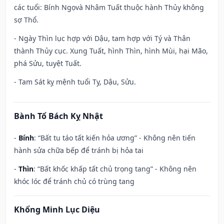
các tuổi: Bính Ngọvà Nhâm Tuất thuộc hành Thủy không
sợ Thổ.
- Ngày Thìn lục hợp với Dậu, tam hợp với Tý và Thân
thành Thủy cục. Xung Tuất, hình Thìn, hình Mùi, hại Mão,
phá Sửu, tuyệt Tuất.
- Tam Sát kỵ mệnh tuổi Tỵ, Dậu, Sửu.
Bành Tổ Bách Kỵ Nhật
-
Bính
: “Bất tu táo tất kiến hỏa ương” - Không nên tiến
hành sửa chữa bếp để tránh bị hỏa tai
-
Thìn
: “Bất khốc khấp tất chủ trọng tang” - Không nên
khóc lóc để tránh chủ có trùng tang
Khổng Minh Lục Diệu