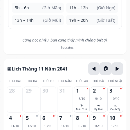
5h – 6h
(Giờ Mão)
11h – 12h
(Giờ Ngọ)
13h – 14h
(Giờ Mùi)
19h – 20h
(Giờ Tuất)
Càng học nhiều, bạn càng thấy mình chẳng biết gì.
— Socrates
Lịch Tháng 11 Năm 2041
THỨ HAI
THỨ BA
THỨ TƯ
THỨ NĂM
THỨ SÁU
THỨ BẢY
CHỦ NHẬT
28
29
30
31
1
2
3
8/10
9/10
10/10
🐕
🐖
🐀
Mậu Tuất
Kỷ Hợi
Canh Tý
4
5
6
7
8
9
10
11/10
12/10
13/10
14/10
15/10
16/10
17/10