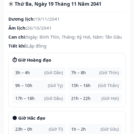
☀️ Thứ Ba, Ngày 19 Tháng 11 Năm 2041
Dương lịch:
19/11/2041
Âm lịch:
26/10/2041
Can chi:
Ngày: Bính Thìn, Tháng: Kỷ Hợi, Năm: Tân Dậu
Tiết khí:
Lập đông
⏱️ Giờ Hoàng đạo
3h – 4h
(Giờ Dần)
7h – 8h
(Giờ Thìn)
9h – 10h
(Giờ Tỵ)
15h – 16h
(Giờ Thân)
17h – 18h
(Giờ Dậu)
21h – 22h
(Giờ Hợi)
🌑 Giờ Hắc đạo
23h – 0h
(Giờ Tí)
1h – 2h
(Giờ Sửu)