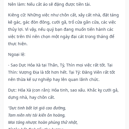
Nên làm
: Nếu cắt áo sẽ đặng được tiền tài.
Kiêng cữ
: Những việc như chôn cất, xây cất nhà, đặt táng
kê gác, gác đòn đông, cưới gã, trổ cửa gắn cửa, các việc
thủy lợi. Vì vậy, nếu quý bạn đang muốn tiến hành các
việc trên thì nên chọn một ngày đại cát trong tháng để
thực hiện.
Ngoại lệ
:
- Sao Dực Hỏa Xà tại Thân, Tý, Thìn mọi việc rất tốt. Tại
Thìn: Vượng Địa là tốt hơn hết. Tại Tý: Đăng Viên rất tốt
nên thừa kế sự nghiệp hay lên quan lãnh chức.
Dực: Hỏa Xà (con rắn): Hỏa tinh, sao xấu. Khắc kỵ cưới gả,
dựng nhà, hay chôn cất.
“Dực tinh bất lợi giá cao đường,
Tam niên nhị tái kiến ôn hoàng,
Mai táng nhược hoàn phùng thử nhật,