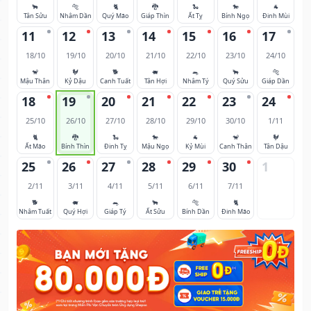
🐂
🐅
🐈
🐉
🐍
🐎
🐐
Tân Sửu
Nhâm Dần
Quý Mão
Giáp Thìn
Ất Tỵ
Bính Ngọ
Đinh Mùi
11
12
13
14
15
16
17
18/10
19/10
20/10
21/10
22/10
23/10
24/10
🐒
🐓
🐕
🐖
🐀
🐂
🐅
Mậu Thân
Kỷ Dậu
Canh Tuất
Tân Hợi
Nhâm Tý
Quý Sửu
Giáp Dần
18
19
20
21
22
23
24
25/10
26/10
27/10
28/10
29/10
30/10
1/11
🐈
🐉
🐍
🐎
🐐
🐒
🐓
Ất Mão
Bính Thìn
Đinh Tỵ
Mậu Ngọ
Kỷ Mùi
Canh Thân
Tân Dậu
25
26
27
28
29
30
1
2/11
3/11
4/11
5/11
6/11
7/11
🐕
🐖
🐀
🐂
🐅
🐈
Nhâm Tuất
Quý Hợi
Giáp Tý
Ất Sửu
Bính Dần
Đinh Mão