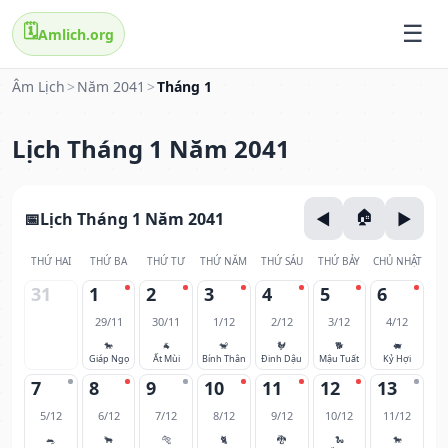
🗓️
Amlich.org
Âm Lịch
>
Năm 2041
>
Tháng 1
Lịch Tháng 1 Năm 2041
Lịch Tháng 1 Năm 2041
THỨ HAI
THỨ BA
THỨ TƯ
THỨ NĂM
THỨ SÁU
THỨ BẢY
CHỦ NHẬT
31
1
2
3
4
5
6
29/11
30/11
1/12
2/12
3/12
4/12
🐎
🐐
🐒
🐓
🐕
🐖
Giáp Ngọ
Ất Mùi
Bính Thân
Đinh Dậu
Mậu Tuất
Kỷ Hợi
7
8
9
10
11
12
13
5/12
6/12
7/12
8/12
9/12
10/12
11/12
🐀
🐂
🐅
🐈
🐉
🐍
🐎