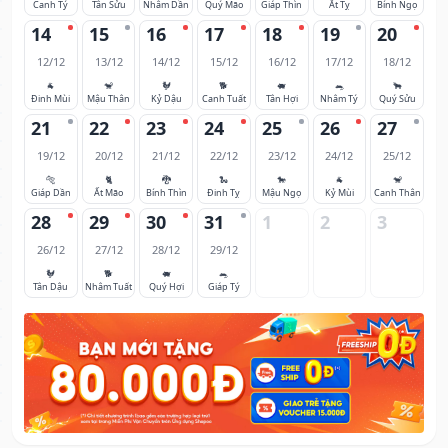
Canh Tý
Tân Sửu
Nhâm Dần
Quý Mão
Giáp Thìn
Ất Tỵ
Bính Ngọ
14
15
16
17
18
19
20
12/12
13/12
14/12
15/12
16/12
17/12
18/12
🐐
🐒
🐓
🐕
🐖
🐀
🐂
Đinh Mùi
Mậu Thân
Kỷ Dậu
Canh Tuất
Tân Hợi
Nhâm Tý
Quý Sửu
21
22
23
24
25
26
27
19/12
20/12
21/12
22/12
23/12
24/12
25/12
🐅
🐈
🐉
🐍
🐎
🐐
🐒
Giáp Dần
Ất Mão
Bính Thìn
Đinh Tỵ
Mậu Ngọ
Kỷ Mùi
Canh Thân
28
29
30
31
1
2
3
26/12
27/12
28/12
29/12
🐓
🐕
🐖
🐀
Tân Dậu
Nhâm Tuất
Quý Hợi
Giáp Tý