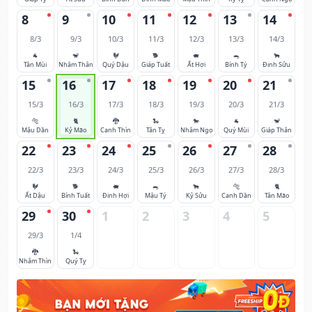
8
9
10
11
12
13
14
8/3
9/3
10/3
11/3
12/3
13/3
14/3
🐐
🐒
🐓
🐕
🐖
🐀
🐂
Tân Mùi
Nhâm Thân
Quý Dậu
Giáp Tuất
Ất Hợi
Bính Tý
Đinh Sửu
15
16
17
18
19
20
21
15/3
16/3
17/3
18/3
19/3
20/3
21/3
🐅
🐈
🐉
🐍
🐎
🐐
🐒
Mậu Dần
Kỷ Mão
Canh Thìn
Tân Tỵ
Nhâm Ngọ
Quý Mùi
Giáp Thân
22
23
24
25
26
27
28
22/3
23/3
24/3
25/3
26/3
27/3
28/3
🐓
🐕
🐖
🐀
🐂
🐅
🐈
Ất Dậu
Bính Tuất
Đinh Hợi
Mậu Tý
Kỷ Sửu
Canh Dần
Tân Mão
29
30
1
2
3
4
5
29/3
1/4
🐉
🐍
Nhâm Thìn
Quý Tỵ