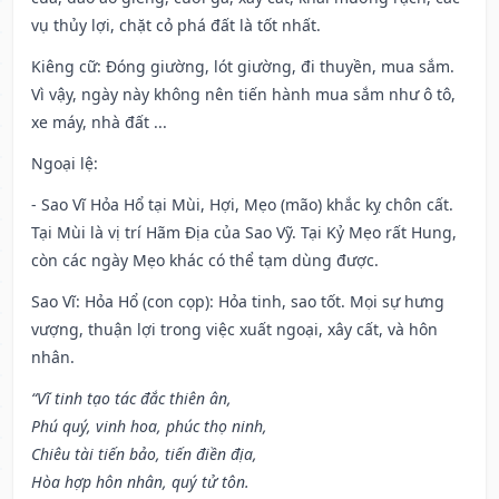
vụ thủy lợi, chặt cỏ phá đất là tốt nhất.
Kiêng cữ
: Đóng giường, lót giường, đi thuyền, mua sắm.
Vì vậy, ngày này không nên tiến hành mua sắm như ô tô,
xe máy, nhà đất ...
Ngoại lệ
:
- Sao Vĩ Hỏa Hổ tại Mùi, Hợi, Mẹo (mão) khắc kỵ chôn cất.
Tại Mùi là vị trí Hãm Địa của Sao Vỹ. Tại Kỷ Mẹo rất Hung,
còn các ngày Mẹo khác có thể tạm dùng được.
Sao Vĩ: Hỏa Hổ (con cọp): Hỏa tinh, sao tốt. Mọi sự hưng
vượng, thuận lợi trong việc xuất ngoại, xây cất, và hôn
nhân.
“Vĩ tinh tạo tác đắc thiên ân,
Phú quý, vinh hoa, phúc thọ ninh,
Chiêu tài tiến bảo, tiến điền địa,
Hòa hợp hôn nhân, quý tử tôn.