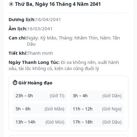
☀️ Thứ Ba, Ngày 16 Tháng 4 Năm 2041
Dương lịch:
16/04/2041
Âm lịch:
16/03/2041
Can chi:
Ngày: Kỷ Mão, Tháng: Nhâm Thìn, Năm: Tân
Dậu
Tiết khí:
Thanh minh
Ngày Thanh Long Túc:
Đi xa không nên, xuất hành
xấu, tài lộc không có, kiện cáo cũng đuối lý
⏱️ Giờ Hoàng đạo
23h – 0h
(Giờ Tí)
3h – 4h
(Giờ Dần)
5h – 6h
(Giờ Mão)
11h – 12h
(Giờ Ngọ)
13h – 14h
(Giờ Mùi)
17h – 18h
(Giờ Dậu)