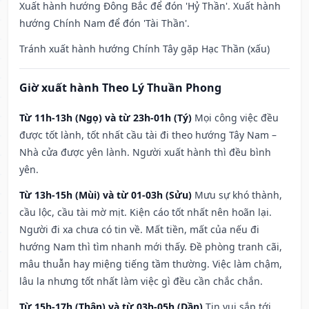
Xuất hành hướng Đông Bắc để đón 'Hỷ Thần'. Xuất hành
hướng Chính Nam để đón 'Tài Thần'.
Tránh xuất hành hướng Chính Tây gặp Hạc Thần (xấu)
Giờ xuất hành Theo Lý Thuần Phong
Từ 11h-13h (Ngọ) và từ 23h-01h (Tý)
Mọi công việc đều
được tốt lành, tốt nhất cầu tài đi theo hướng Tây Nam –
Nhà cửa được yên lành. Người xuất hành thì đều bình
yên.
Từ 13h-15h (Mùi) và từ 01-03h (Sửu)
Mưu sự khó thành,
cầu lộc, cầu tài mờ mịt. Kiện cáo tốt nhất nên hoãn lại.
Người đi xa chưa có tin về. Mất tiền, mất của nếu đi
hướng Nam thì tìm nhanh mới thấy. Đề phòng tranh cãi,
mâu thuẫn hay miệng tiếng tầm thường. Việc làm chậm,
lâu la nhưng tốt nhất làm việc gì đều cần chắc chắn.
Từ 15h-17h (Thân) và từ 03h-05h (Dần)
Tin vui sắp tới,