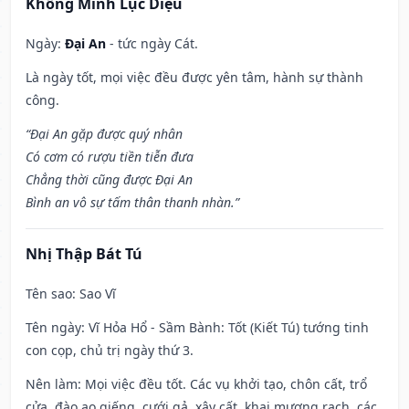
Khổng Minh Lục Diệu
Ngày:
Đại An
- tức ngày Cát.
Là ngày tốt, mọi việc đều được yên tâm, hành sự thành
công.
“Đại An gặp được quý nhân
Có cơm có rượu tiền tiễn đưa
Chẳng thời cũng được Đại An
Bình an vô sự tấm thân thanh nhàn.”
Nhị Thập Bát Tú
Tên sao
: Sao Vĩ
Tên ngày
: Vĩ Hỏa Hổ - Sầm Bành: Tốt (Kiết Tú) tướng tinh
con cọp, chủ trị ngày thứ 3.
Nên làm
: Mọi việc đều tốt. Các vụ khởi tạo, chôn cất, trổ
cửa, đào ao giếng, cưới gả, xây cất, khai mương rạch, các