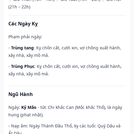
(21h – 22h)
Các Ngày Kỵ
Phạm phải ngày:
-
Trùng tang
: Kỵ chôn cất, cưới xin, vợ chồng xuất hành,
xây nhà, xây mồ mả.
-
Trùng Phục
: Kỵ chôn cất, cưới xin, vợ chồng xuất hành,
xây nhà, xây mồ mả.
Ngũ Hành
Ngày:
Kỷ Mão
- tức Chi khắc Can (Mộc khắc Thổ), là ngày
hung (phạt nhật).
- Nạp âm: Ngày Thành Đầu Thổ, kỵ các tuổi: Quý Dậu và
Ất Dậu.