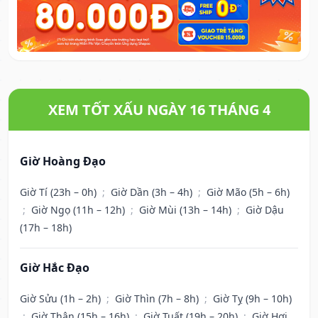
XEM TỐT XẤU NGÀY 16 THÁNG 4
Giờ Hoàng Đạo
Giờ Tí (23h – 0h)
;
Giờ Dần (3h – 4h)
;
Giờ Mão (5h – 6h)
;
Giờ Ngọ (11h – 12h)
;
Giờ Mùi (13h – 14h)
;
Giờ Dậu
(17h – 18h)
Giờ Hắc Đạo
Giờ Sửu (1h – 2h)
;
Giờ Thìn (7h – 8h)
;
Giờ Tỵ (9h – 10h)
;
Giờ Thân (15h – 16h)
;
Giờ Tuất (19h – 20h)
;
Giờ Hợi