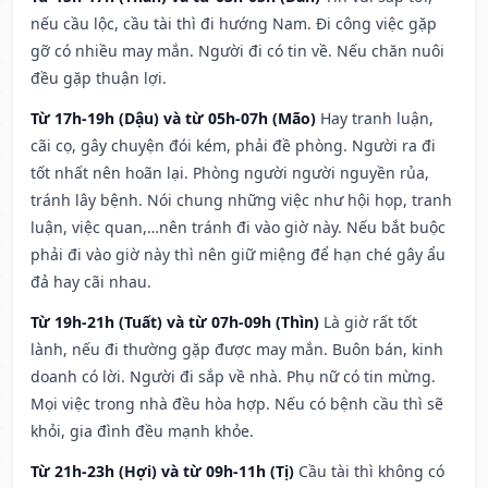
nếu cầu lộc, cầu tài thì đi hướng Nam. Đi công việc gặp
gỡ có nhiều may mắn. Người đi có tin về. Nếu chăn nuôi
đều gặp thuận lợi.
Từ 17h-19h (Dậu) và từ 05h-07h (Mão)
Hay tranh luận,
cãi cọ, gây chuyện đói kém, phải đề phòng. Người ra đi
tốt nhất nên hoãn lại. Phòng người người nguyền rủa,
tránh lây bệnh. Nói chung những việc như hội họp, tranh
luận, việc quan,…nên tránh đi vào giờ này. Nếu bắt buộc
phải đi vào giờ này thì nên giữ miệng để hạn ché gây ẩu
đả hay cãi nhau.
Từ 19h-21h (Tuất) và từ 07h-09h (Thìn)
Là giờ rất tốt
lành, nếu đi thường gặp được may mắn. Buôn bán, kinh
doanh có lời. Người đi sắp về nhà. Phụ nữ có tin mừng.
Mọi việc trong nhà đều hòa hợp. Nếu có bệnh cầu thì sẽ
khỏi, gia đình đều mạnh khỏe.
Từ 21h-23h (Hợi) và từ 09h-11h (Tị)
Cầu tài thì không có