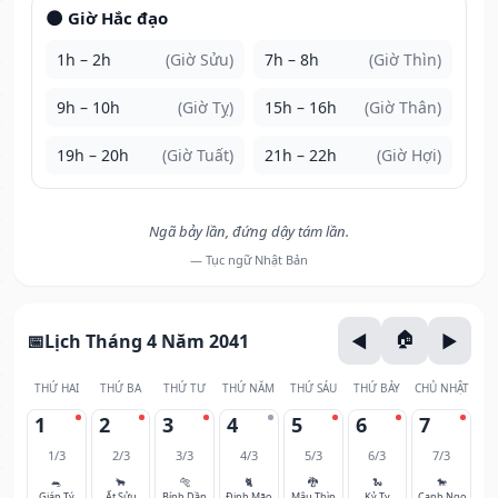
🌑 Giờ Hắc đạo
1h – 2h
(Giờ Sửu)
7h – 8h
(Giờ Thìn)
9h – 10h
(Giờ Tỵ)
15h – 16h
(Giờ Thân)
19h – 20h
(Giờ Tuất)
21h – 22h
(Giờ Hợi)
Ngã bảy lần, đứng dậy tám lần.
— Tục ngữ Nhật Bản
Lịch Tháng 4 Năm 2041
THỨ HAI
THỨ BA
THỨ TƯ
THỨ NĂM
THỨ SÁU
THỨ BẢY
CHỦ NHẬT
1
2
3
4
5
6
7
1/3
2/3
3/3
4/3
5/3
6/3
7/3
🐀
🐂
🐅
🐈
🐉
🐍
🐎
Giáp Tý
Ất Sửu
Bính Dần
Đinh Mão
Mậu Thìn
Kỷ Tỵ
Canh Ngọ