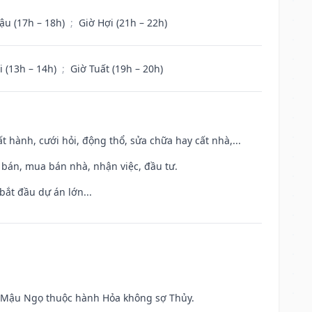
ậu (17h – 18h)
;
Giờ Hợi (21h – 22h)
i (13h – 14h)
;
Giờ Tuất (19h – 20h)
t hành, cưới hỏi, động thổ, sửa chữa hay cất nhà,...
n bán, mua bán nhà, nhận việc, đầu tư.
bắt đầu dự án lớn...
và Mậu Ngọ thuộc hành Hỏa không sợ Thủy.