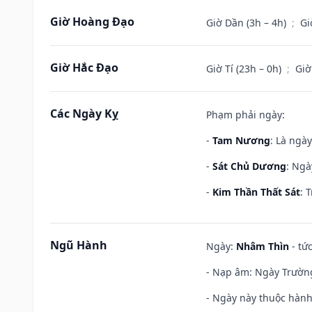
Giờ Hoàng Đạo
Giờ Dần (3h – 4h)
;
Gi
Giờ Hắc Đạo
Giờ Tí (23h – 0h)
;
Giờ
Các Ngày Kỵ
Phạm phải ngày:
-
Tam Nương
: Là ngà
-
Sát Chủ Dương
: Ngà
-
Kim Thần Thất Sát
: 
Ngũ Hành
Ngày:
Nhâm Thìn
- tứ
- Nạp âm: Ngày Trường 
- Ngày này thuộc hành