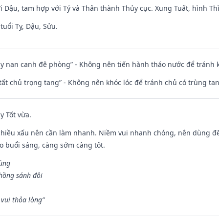
i Dậu, tam hợp với Tý và Thân thành Thủy cục. Xung Tuất, hình Thì
tuổi Tỵ, Dậu, Sửu.
ủy nan canh đê phòng” - Không nên tiến hành tháo nước để tránh
 tất chủ trọng tang” - Không nên khóc lóc để tránh chủ có trùng ta
y Tốt vừa.
chiều xấu nên cần làm nhanh. Niềm vui nhanh chóng, nên dùng để 
ào buổi sáng, càng sớm càng tốt.
hùng
hồng sánh đôi
vui thỏa lòng”