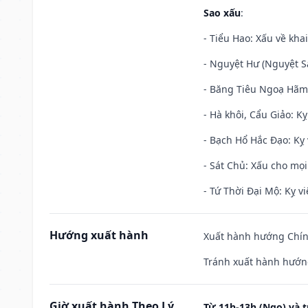
Sao xấu
:
- Tiểu Hao: Xấu về khai
- Nguyệt Hư (Nguyệt Sá
- Băng Tiêu Ngoạ Hãm:
- Hà khôi, Cẩu Giảo: K
- Bạch Hổ Hắc Đạo: Kỵ 
- Sát Chủ: Xấu cho mọi
- Tứ Thời Đại Mộ: Kỵ vi
Hướng xuất hành
Xuất hành hướng Chính
Tránh xuất hành hướn
Giờ xuất hành Theo Lý
Từ 11h-13h (Ngọ) và t