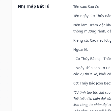
Nhị Thập Bát Tú
Tên sao
: Sao Cơ
Tên ngày
: Cơ Thủy Báo
Nên làm
: Trăm việc kh
thông mương rảnh, đào
Kiêng cữ
: Các việc ló
Ngoại lệ
:
- Cơ Thủy Báo tại: Thân
- Ngày Thìn Sao Cơ Đăn
các vụ thừa kế, khởi c
Cơ: Thủy Báo (con beo)
“Cơ tinh tạo tác chủ ca
Tuế tuế niên niên đại cá
Mai táng, tu phần đại cá
Điền tàm, ngưu mã biến