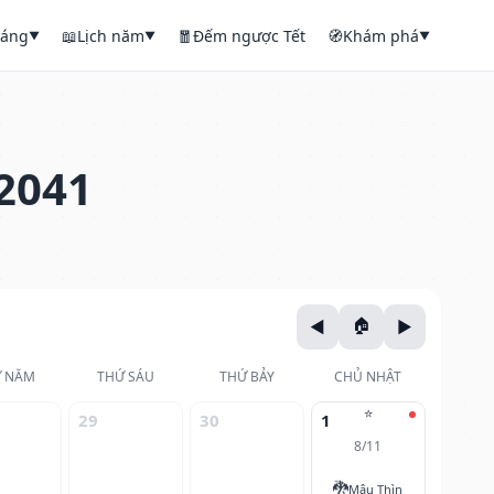
háng
📖
Lịch năm
🧧
Đếm ngược Tết
🧭
Khám phá
▼
▼
▼
2041
 NĂM
THỨ SÁU
THỨ BẢY
CHỦ NHẬT
⭐
29
30
1
8/11
🐉
Mậu Thìn