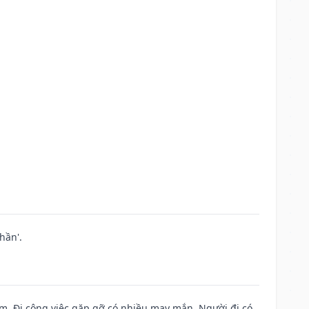
hần'.
Nam. Đi công việc gặp gỡ có nhiều may mắn. Người đi có