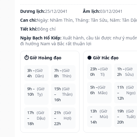
Dương lịch:
25/12/2041
Âm lịch:
03/12/2041
Can chi:
Ngày: Nhâm Thìn, Tháng: Tân Sửu, Năm: Tân Dậ
Tiết khí:
Đông chí
Ngày Bạch Hổ Kiếp:
Xuất hành, cầu tài được như ý muốn
đi hướng Nam và Bắc rất thuận lợi
⏱️ Giờ Hoàng đạo
🌑 Giờ Hắc đạo
23h –
(Giờ
1h –
(Giờ
3h –
(Giờ
7h –
(Giờ
0h
Tí)
2h
Sửu)
4h
Dần)
8h
Thìn)
5h –
(Giờ
11h
(Giờ
9h –
(Giờ
15h
(Giờ
6h
Mão)
–
Ngọ)
10h
Tỵ)
–
Thân)
12h
16h
13h
(Giờ
19h
(Giờ
17h
(Giờ
21h
(Giờ
–
Mùi)
–
Tuất)
–
Dậu)
–
Hợi)
14h
20h
18h
22h