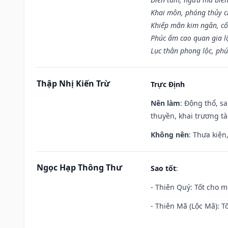
Khai môn, phóng thủy ch
Khiếp mãn kim ngân, c
Phúc ấm cao quan gia lộ
Lục thân phong lộc, phú
Thập Nhị Kiến Trừ
Trực Định
Nên làm
: Động thổ, s
thuyền, khai trương tà
Không nên
: Thưa kiện
Ngọc Hạp Thông Thư
Sao tốt
:
- Thiên Quý: Tốt cho mọ
- Thiên Mã (Lộc Mã): Tố