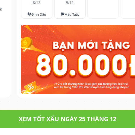
8/12
9/12
ch
🐓
🐕
Đinh Dậu
Mậu Tuất
XEM TỐT XẤU NGÀY 25 THÁNG 12