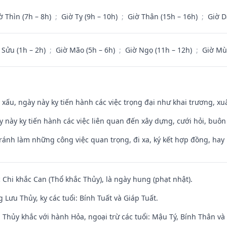
ờ Thìn (7h – 8h)
;
Giờ Tỵ (9h – 10h)
;
Giờ Thân (15h – 16h)
;
Giờ D
 Sửu (1h – 2h)
;
Giờ Mão (5h – 6h)
;
Giờ Ngọ (11h – 12h)
;
Giờ Mù
y xấu, ngày này kỵ tiến hành các việc trọng đại như khai trương, xuấ
y này kỵ tiến hành các việc liên quan đến xây dựng, cưới hỏi, buô
Tránh làm những công việc quan trọng, đi xa, ký kết hợp đồng, hay 
c Chi khắc Can (Thổ khắc Thủy), là ngày hung (phạt nhật).
Lưu Thủy, kỵ các tuổi: Bính Tuất và Giáp Tuất.
 Thủy khắc với hành Hỏa, ngoại trừ các tuổi: Mậu Tý, Bính Thân 