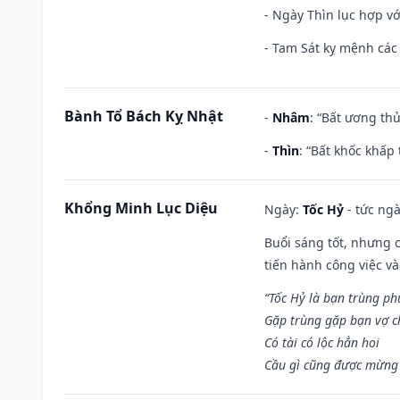
- Ngày Thìn lục hợp vớ
- Tam Sát kỵ mệnh các 
Bành Tổ Bách Kỵ Nhật
-
Nhâm
: “Bất ương th
-
Thìn
: “Bất khốc khấp
Khổng Minh Lục Diệu
Ngày:
Tốc Hỷ
- tức ngà
Buổi sáng tốt, nhưng 
tiến hành công việc v
“Tốc Hỷ là bạn trùng p
Gặp trùng gặp bạn vợ c
Có tài có lộc hẳn hoi
Cầu gì cũng được mừng 