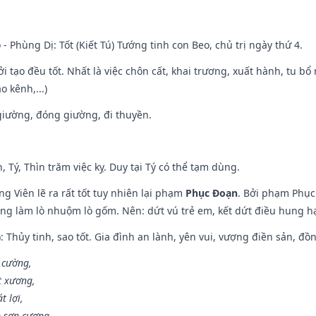
 - Phùng Dị: Tốt (Kiết Tú) Tướng tinh con Beo, chủ trị ngày thứ 4.
ởi tạo đều tốt. Nhất là việc chôn cất, khai trương, xuất hành, tu bổ
 kênh,...)
t giường, đóng giường, đi thuyền.
, Tý, Thìn trăm việc kỵ. Duy tại Tý có thể tạm dùng.
g Viên lẽ ra rất tốt tuy nhiên lại phạm
Phục Đoạn
. Bởi phạm Phục 
ông làm lò nhuộm lò gốm. Nên: dứt vú trẻ em, kết dứt điều hung hại
: Thủy tinh, sao tốt. Gia đình an lành, yên vui, vượng điền sản, đồ
o cường,
t xương,
t lợi,
 sơn cương.