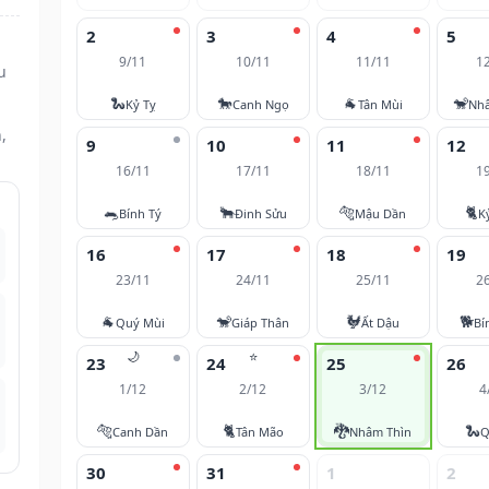
2
3
4
5
9/11
10/11
11/11
1
u
🐍
🐎
🐐
🐒
Kỷ Tỵ
Canh Ngọ
Tân Mùi
Nh
,
9
10
11
12
16/11
17/11
18/11
1
🐀
🐂
🐅
🐈
Bính Tý
Đinh Sửu
Mậu Dần
K
16
17
18
19
23/11
24/11
25/11
2
🐐
🐒
🐓
🐕
Quý Mùi
Giáp Thân
Ất Dậu
Bí
🌙
⭐
23
24
25
26
1/12
2/12
3/12
4
🐅
🐈
🐉
🐍
Canh Dần
Tân Mão
Nhâm Thìn
Q
30
31
1
2