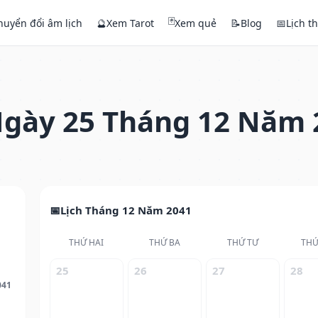
🃏
huyển đổi âm lịch
🔮
Xem Tarot
Xem quẻ
📝
Blog
📅
Lịch t
gày 25 Tháng 12 Năm 
Lịch Tháng 12 Năm 2041
THỨ HAI
THỨ BA
THỨ TƯ
THỨ
25
26
27
28
041