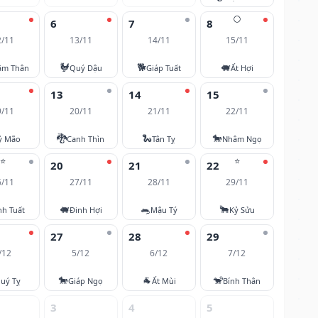
🌕
6
7
8
2/11
13/11
14/11
15/11
🐓
🐕
🐖
âm Thân
Quý Dậu
Giáp Tuất
Ất Hợi
13
14
15
9/11
20/11
21/11
22/11
🐉
🐍
🐎
ỷ Mão
Canh Thìn
Tân Tỵ
Nhâm Ngọ
⭐
⭐
20
21
22
6/11
27/11
28/11
29/11
🐖
🐀
🐂
nh Tuất
Đinh Hợi
Mậu Tý
Kỷ Sửu
27
28
29
/12
5/12
6/12
7/12
🐎
🐐
🐒
uý Tỵ
Giáp Ngọ
Ất Mùi
Bính Thân
3
4
5