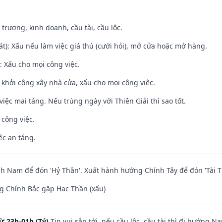
 trương, kinh doanh, cầu tài, cầu lộc.
t): Xấu nếu làm việc giá thú (cưới hỏi), mở cửa hoặc mở hàng.
 Xấu cho mọi công việc.
ỵ khởi công xây nhà cửa, xấu cho mọi công việc.
việc mai táng. Nếu trùng ngày với Thiên Giải thì sao tốt.
 công việc.
ệc an táng.
 Nam để đón 'Hỷ Thần'. Xuất hành hướng Chính Tây để đón 'Tài T
g Chính Bắc gặp Hạc Thần (xấu)
ừ 23h-01h (Tý)
Tin vui sắp tới, nếu cầu lộc, cầu tài thì đi hướng 