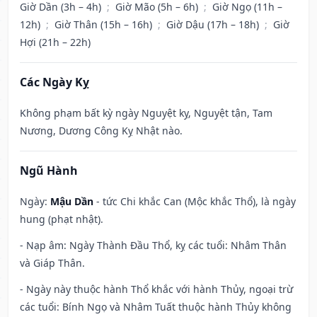
Giờ Dần (3h – 4h)
;
Giờ Mão (5h – 6h)
;
Giờ Ngọ (11h –
12h)
;
Giờ Thân (15h – 16h)
;
Giờ Dậu (17h – 18h)
;
Giờ
Hợi (21h – 22h)
Các Ngày Kỵ
Không phạm bất kỳ ngày Nguyệt kỵ, Nguyệt tận, Tam
Nương, Dương Công Kỵ Nhật nào.
Ngũ Hành
Ngày:
Mậu Dần
- tức Chi khắc Can (Mộc khắc Thổ), là ngày
hung (phạt nhật).
- Nạp âm: Ngày Thành Đầu Thổ, kỵ các tuổi: Nhâm Thân
và Giáp Thân.
- Ngày này thuộc hành Thổ khắc với hành Thủy, ngoại trừ
các tuổi: Bính Ngọ và Nhâm Tuất thuộc hành Thủy không