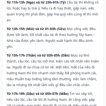
Từ 11h-13h (Ngọ) và từ 23h-01h (Tý)
Cầu tài thì không có
lợi, hoặc hay bị trái ý. Nếu ra đi hay thiệt, gặp nạn, việc
quan trọng thì phải đòn, gặp ma quỷ nên cúng tế thì mới
an.
Từ 13h-15h (Mùi) và từ 01-03h (Sửu)
Mọi công việc đều
được tốt lành, tốt nhất cầu tài đi theo hướng Tây Nam –
Nhà cửa được yên lành. Người xuất hành thì đều bình
yên.
Từ 15h-17h (Thân) và từ 03h-05h (Dần)
Mưu sự khó
thành, cầu lộc, cầu tài mờ mịt. Kiện cáo tốt nhất nên hoãn
lại. Người đi xa chưa có tin về. Mất tiền, mất của nếu đi
hướng Nam thì tìm nhanh mới thấy. Đề phòng tranh cãi,
mâu thuẫn hay miệng tiếng tầm thường. Việc làm chậm,
lâu la nhưng tốt nhất làm việc gì đều cần chắc chắn.
Từ 17h-19h (Dậu) và từ 05h-07h (Mão)
Tin vui sắp tới,
nếu cầu lộc, cầu tài thì đi hướng Nam. Đi công việc gặp
gỡ có nhiều may mắn. Người đi có tin về. Nếu chăn nuôi