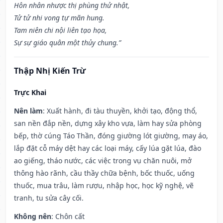
Hôn nhân nhược thị phùng thử nhật,
Tử tử nhi vong tự mãn hung.
Tam niên chi nội liên tạo họa,
Sự sự giáo quân một thủy chung.”
Thập Nhị Kiến Trừ
Trực Khai
Nên làm
: Xuất hành, đi tàu thuyền, khởi tạo, động thổ,
san nền đắp nền, dựng xây kho vựa, làm hay sửa phòng
bếp, thờ cúng Táo Thần, đóng giường lót giường, may áo,
lắp đặt cỗ máy dệt hay các loại máy, cấy lúa gặt lúa, đào
ao giếng, tháo nước, các việc trong vụ chăn nuôi, mở
thông hào rãnh, cầu thầy chữa bệnh, bốc thuốc, uống
thuốc, mua trâu, làm rượu, nhập học, học kỹ nghệ, vẽ
tranh, tu sửa cây cối.
Không nên
: Chôn cất