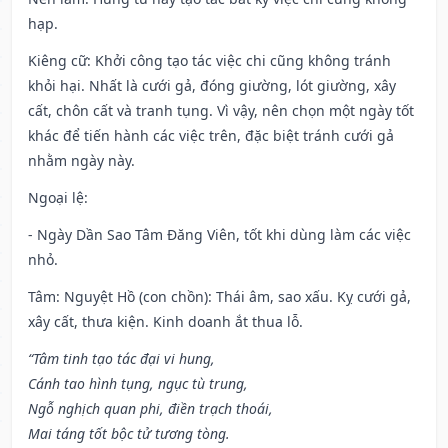
hạp.
Kiêng cữ
: Khởi công tạo tác việc chi cũng không tránh
khỏi hại. Nhất là cưới gả, đóng giường, lót giường, xây
cất, chôn cất và tranh tụng. Vì vậy, nên chọn một ngày tốt
khác để tiến hành các việc trên, đặc biệt tránh cưới gả
nhằm ngày này.
Ngoại lệ
:
- Ngày Dần Sao Tâm Đăng Viên, tốt khi dùng làm các việc
nhỏ.
Tâm: Nguyệt Hồ (con chồn): Thái âm, sao xấu. Kỵ cưới gả,
xây cất, thưa kiện. Kinh doanh ắt thua lỗ.
“Tâm tinh tạo tác đại vi hung,
Cánh tao hình tụng, ngục tù trung,
Ngỗ nghịch quan phi, điền trạch thoái,
Mai táng tốt bộc tử tương tòng.