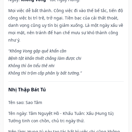
Mọi việc dễ bất thành. Công việc đi vào thế bế tắc, tiến độ
công việc bị trì trệ, trở ngại. Tiền bạc của cải thất thoát,
danh vọng cũng uy tín bị giảm xuống. Là một ngày xấu về
mọi mặt, nên tránh để hạn chế mưu sự khó thành công
như ý.
“Không Vong gặp quẻ khẩn cần
Bệnh tật khẩn thiết chẳng làm được chi
Không thì ôn tiểu thê nhi
Không thì trộm cắp phân ly bất tường.”
Nhị Thập Bát Tú
Tên sao
: Sao Tâm
Tên ngày
: Tâm Nguyệt Hồ - Khấu Tuân: Xấu (Hung tú)
Tướng tinh con chồn, chủ trị ngày thứ.
Nên làm
: Hung tú này tạo tác bất kỳ việc chi cũng không