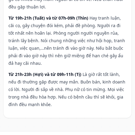
đều gặp thuận lợi.
Từ 19h-21h (Tuất) và từ 07h-09h (Thìn)
Hay tranh luận,
cãi cọ, gây chuyện đói kém, phải đề phòng. Người ra đi
tốt nhất nên hoãn lại. Phòng người người nguyền rủa,
tránh lây bệnh. Nói chung những việc như hội họp, tranh
luận, việc quan,…nên tránh đi vào giờ này. Nếu bắt buộc
phải đi vào giờ này thì nên giữ miệng để hạn ché gây ẩu
đả hay cãi nhau.
Từ 21h-23h (Hợi) và từ 09h-11h (Tị)
Là giờ rất tốt lành,
nếu đi thường gặp được may mắn. Buôn bán, kinh doanh
có lời. Người đi sắp về nhà. Phụ nữ có tin mừng. Mọi việc
trong nhà đều hòa hợp. Nếu có bệnh cầu thì sẽ khỏi, gia
đình đều mạnh khỏe.