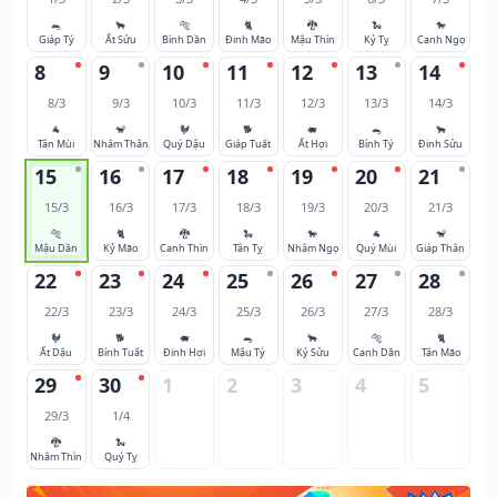
🐀
🐂
🐅
🐈
🐉
🐍
🐎
Giáp Tý
Ất Sửu
Bính Dần
Đinh Mão
Mậu Thìn
Kỷ Tỵ
Canh Ngọ
8
9
10
11
12
13
14
8/3
9/3
10/3
11/3
12/3
13/3
14/3
🐐
🐒
🐓
🐕
🐖
🐀
🐂
Tân Mùi
Nhâm Thân
Quý Dậu
Giáp Tuất
Ất Hợi
Bính Tý
Đinh Sửu
15
16
17
18
19
20
21
15/3
16/3
17/3
18/3
19/3
20/3
21/3
🐅
🐈
🐉
🐍
🐎
🐐
🐒
Mậu Dần
Kỷ Mão
Canh Thìn
Tân Tỵ
Nhâm Ngọ
Quý Mùi
Giáp Thân
22
23
24
25
26
27
28
22/3
23/3
24/3
25/3
26/3
27/3
28/3
🐓
🐕
🐖
🐀
🐂
🐅
🐈
Ất Dậu
Bính Tuất
Đinh Hợi
Mậu Tý
Kỷ Sửu
Canh Dần
Tân Mão
29
30
1
2
3
4
5
29/3
1/4
🐉
🐍
Nhâm Thìn
Quý Tỵ