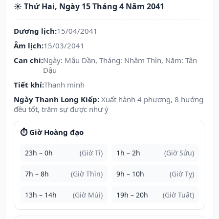
☀️ Thứ Hai, Ngày 15 Tháng 4 Năm 2041
Dương lịch:
15/04/2041
Âm lịch:
15/03/2041
Can chi:
Ngày: Mậu Dần, Tháng: Nhâm Thìn, Năm: Tân
Dậu
Tiết khí:
Thanh minh
Ngày Thanh Long Kiếp:
Xuất hành 4 phương, 8 hướng
đều tốt, trăm sự được như ý
⏱️ Giờ Hoàng đạo
23h – 0h
(Giờ Tí)
1h – 2h
(Giờ Sửu)
7h – 8h
(Giờ Thìn)
9h – 10h
(Giờ Tỵ)
13h – 14h
(Giờ Mùi)
19h – 20h
(Giờ Tuất)