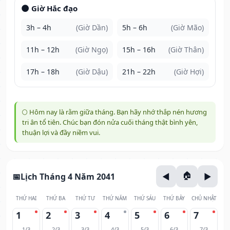
🌑 Giờ Hắc đạo
3h – 4h
(Giờ Dần)
5h – 6h
(Giờ Mão)
11h – 12h
(Giờ Ngọ)
15h – 16h
(Giờ Thân)
17h – 18h
(Giờ Dậu)
21h – 22h
(Giờ Hợi)
🌕 Hôm nay là rằm giữa tháng. Bạn hãy nhớ thắp nén hương
tri ân tổ tiên. Chúc bạn đón nửa cuối tháng thật bình yên,
thuận lợi và đầy niềm vui.
Lịch Tháng 4 Năm 2041
THỨ HAI
THỨ BA
THỨ TƯ
THỨ NĂM
THỨ SÁU
THỨ BẢY
CHỦ NHẬT
1
2
3
4
5
6
7
1/3
2/3
3/3
4/3
5/3
6/3
7/3