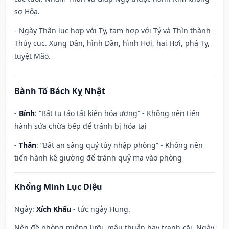
sợ Hỏa.
- Ngày Thân lục hợp với Tỵ, tam hợp với Tý và Thìn thành
Thủy cục. Xung Dần, hình Dần, hình Hợi, hại Hợi, phá Tỵ,
tuyệt Mão.
Bành Tổ Bách Kỵ Nhật
-
Bính
: “Bất tu táo tất kiến hỏa ương” - Không nên tiến
hành sửa chữa bếp để tránh bị hỏa tai
-
Thân
: “Bất an sàng quỷ túy nhập phòng” - Không nên
tiến hành kê giường để tránh quỷ ma vào phòng
Khổng Minh Lục Diệu
Ngày:
Xích Khẩu
- tức ngày Hung.
Nên đề phòng miệng lưỡi, mâu thuẫn hay tranh cãi. Ngày