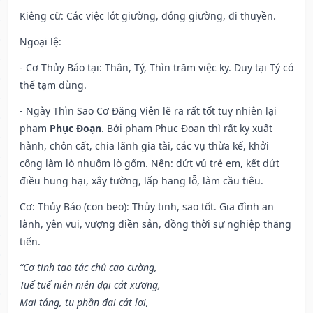
Kiêng cữ
: Các việc lót giường, đóng giường, đi thuyền.
Ngoại lệ
:
- Cơ Thủy Báo tại: Thân, Tý, Thìn trăm việc kỵ. Duy tại Tý có
thể tạm dùng.
- Ngày Thìn Sao Cơ Đăng Viên lẽ ra rất tốt tuy nhiên lại
phạm
Phục Đoạn
. Bởi phạm Phục Đoạn thì rất kỵ xuất
hành, chôn cất, chia lãnh gia tài, các vụ thừa kế, khởi
công làm lò nhuộm lò gốm. Nên: dứt vú trẻ em, kết dứt
điều hung hại, xây tường, lấp hang lỗ, làm cầu tiêu.
Cơ: Thủy Báo (con beo): Thủy tinh, sao tốt. Gia đình an
lành, yên vui, vượng điền sản, đồng thời sự nghiệp thăng
tiến.
“Cơ tinh tạo tác chủ cao cường,
Tuế tuế niên niên đại cát xương,
Mai táng, tu phần đại cát lợi,