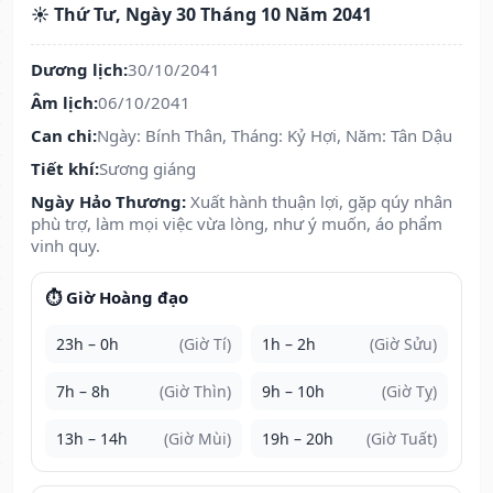
☀️ Thứ Tư, Ngày 30 Tháng 10 Năm 2041
Dương lịch:
30/10/2041
Âm lịch:
06/10/2041
Can chi:
Ngày: Bính Thân, Tháng: Kỷ Hợi, Năm: Tân Dậu
Tiết khí:
Sương giáng
Ngày Hảo Thương:
Xuất hành thuận lợi, gặp qúy nhân
phù trợ, làm mọi việc vừa lòng, như ý muốn, áo phẩm
vinh quy.
⏱️ Giờ Hoàng đạo
23h – 0h
(Giờ Tí)
1h – 2h
(Giờ Sửu)
7h – 8h
(Giờ Thìn)
9h – 10h
(Giờ Tỵ)
13h – 14h
(Giờ Mùi)
19h – 20h
(Giờ Tuất)