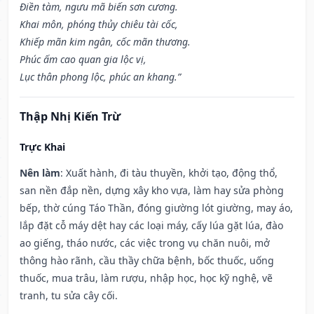
Điền tàm, ngưu mã biến sơn cương.
Khai môn, phóng thủy chiêu tài cốc,
Khiếp mãn kim ngân, cốc mãn thương.
Phúc ấm cao quan gia lộc vị,
Lục thân phong lộc, phúc an khang.”
Thập Nhị Kiến Trừ
Trực Khai
Nên làm
: Xuất hành, đi tàu thuyền, khởi tạo, động thổ,
san nền đắp nền, dựng xây kho vựa, làm hay sửa phòng
bếp, thờ cúng Táo Thần, đóng giường lót giường, may áo,
lắp đặt cỗ máy dệt hay các loại máy, cấy lúa gặt lúa, đào
ao giếng, tháo nước, các việc trong vụ chăn nuôi, mở
thông hào rãnh, cầu thầy chữa bệnh, bốc thuốc, uống
thuốc, mua trâu, làm rượu, nhập học, học kỹ nghệ, vẽ
tranh, tu sửa cây cối.