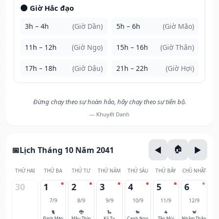
🌑 Giờ Hắc đạo
3h – 4h
(Giờ Dần)
5h – 6h
(Giờ Mão)
11h – 12h
(Giờ Ngọ)
15h – 16h
(Giờ Thân)
17h – 18h
(Giờ Dậu)
21h – 22h
(Giờ Hợi)
Đừng chạy theo sự hoàn hảo, hãy chạy theo sự tiến bộ.
— Khuyết Danh
Lịch Tháng 10 Năm 2041
THỨ HAI
THỨ BA
THỨ TƯ
THỨ NĂM
THỨ SÁU
THỨ BẢY
CHỦ NHẬT
30
1
2
3
4
5
6
7/9
8/9
9/9
10/9
11/9
12/9
🐈
🐉
🐍
🐎
🐐
🐒
Đinh Mão
Mậu Thìn
Kỷ Tỵ
Canh Ngọ
Tân Mùi
Nhâm Thân