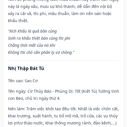
này là ngày xấu, mưu sự khó thành, dễ dẫn đến nội bộ
xảy ra cãi vã, thị phi, mâu thuẫn, làm ơn nên oán hoặc
khẩu thiệt.
“Xích Khẩu là quả bần cùng
Sinh ra khẩu thiệt bàn cùng thị phi
Chẳng thời mất của nó khi
Không thì chó cắn phân ly vợ chồng.”
Nhị Thập Bát Tú
Tên sao
: Sao Cơ
Tên ngày
: Cơ Thủy Báo - Phùng Dị: Tốt (Kiết Tú) Tướng tinh
con Beo, chủ trị ngày thứ 4.
Nên làm
: Trăm việc khởi tạo đều tốt. Nhất là việc chôn cất,
khai trương, xuất hành, tu bổ mồ mã, trổ cửa, các vụ thủy
lợi (như tháo nước, khai thông mương rảnh, đào kênh,...)