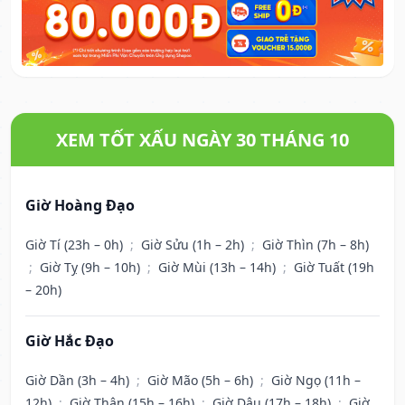
XEM TỐT XẤU NGÀY 30 THÁNG 10
Giờ Hoàng Đạo
Giờ Tí (23h – 0h)
;
Giờ Sửu (1h – 2h)
;
Giờ Thìn (7h – 8h)
;
Giờ Tỵ (9h – 10h)
;
Giờ Mùi (13h – 14h)
;
Giờ Tuất (19h
– 20h)
Giờ Hắc Đạo
Giờ Dần (3h – 4h)
;
Giờ Mão (5h – 6h)
;
Giờ Ngọ (11h –
12h)
;
Giờ Thân (15h – 16h)
;
Giờ Dậu (17h – 18h)
;
Giờ