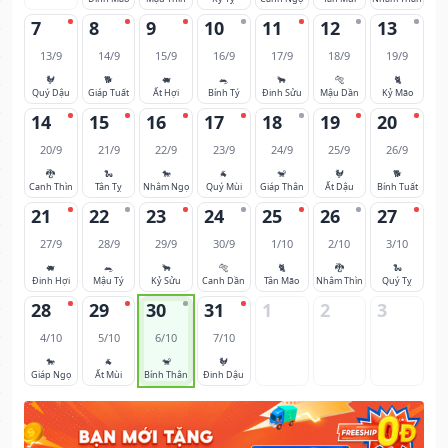
7
8
9
10
11
12
13
13/9
14/9
15/9
16/9
17/9
18/9
19/9
🐓
🐕
🐖
🐀
🐂
🐅
🐈
Quý Dậu
Giáp Tuất
Ất Hợi
Bính Tý
Đinh Sửu
Mậu Dần
Kỷ Mão
14
15
16
17
18
19
20
20/9
21/9
22/9
23/9
24/9
25/9
26/9
🐉
🐍
🐎
🐐
🐒
🐓
🐕
Canh Thìn
Tân Tỵ
Nhâm Ngọ
Quý Mùi
Giáp Thân
Ất Dậu
Bính Tuất
21
22
23
24
25
26
27
27/9
28/9
29/9
30/9
1/10
2/10
3/10
🐖
🐀
🐂
🐅
🐈
🐉
🐍
Đinh Hợi
Mậu Tý
Kỷ Sửu
Canh Dần
Tân Mão
Nhâm Thìn
Quý Tỵ
28
29
30
31
1
2
3
4/10
5/10
6/10
7/10
🐎
🐐
🐒
🐓
Giáp Ngọ
Ất Mùi
Bính Thân
Đinh Dậu