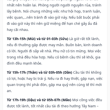
nhất nên hoãn lại. Phòng người người nguyền rủa, tránh
lây bệnh. Nói chung những việc như hội họp, tranh luận,
việc quan,…nên tránh đi vào giờ này. Nếu bắt buộc phải
đi vào giờ này thì nên giữ miệng để hạn ché gây ẩu đả
hay cãi nhau.
Từ 13h-15h (Mùi) và từ 01-03h (Sửu)
Là giờ rất tốt lành,
nếu đi thường gặp được may mắn. Buôn bán, kinh doanh
có lời. Người đi sắp về nhà. Phụ nữ có tin mừng. Mọi việc
trong nhà đều hòa hợp. Nếu có bệnh cầu thì sẽ khỏi, gia
đình đều mạnh khỏe.
Từ 15h-17h (Thân) và từ 03h-05h (Dần)
Cầu tài thì không
có lợi, hoặc hay bị trái ý. Nếu ra đi hay thiệt, gặp nạn, việc
quan trọng thì phải đòn, gặp ma quỷ nên cúng tế thì mới
an.
Từ 17h-19h (Dậu) và từ 05h-07h (Mão)
Mọi công việc đều
được tốt lành, tốt nhất cầu tài đi theo hướng Tây Nam –