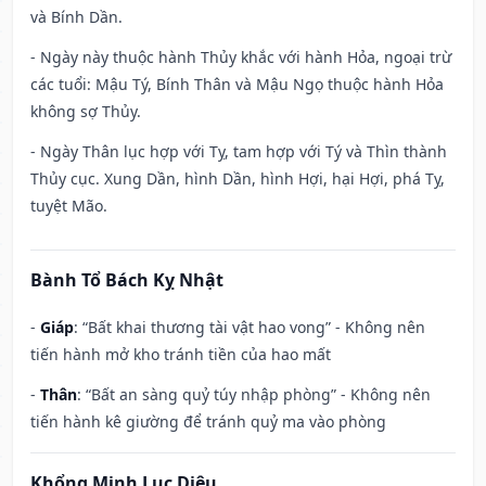
và Bính Dần.
- Ngày này thuộc hành Thủy khắc với hành Hỏa, ngoại trừ
các tuổi: Mậu Tý, Bính Thân và Mậu Ngọ thuộc hành Hỏa
không sợ Thủy.
- Ngày Thân lục hợp với Tỵ, tam hợp với Tý và Thìn thành
Thủy cục. Xung Dần, hình Dần, hình Hợi, hại Hợi, phá Tỵ,
tuyệt Mão.
Bành Tổ Bách Kỵ Nhật
-
Giáp
: “Bất khai thương tài vật hao vong” - Không nên
tiến hành mở kho tránh tiền của hao mất
-
Thân
: “Bất an sàng quỷ túy nhập phòng” - Không nên
tiến hành kê giường để tránh quỷ ma vào phòng
Khổng Minh Lục Diệu