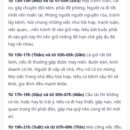
Từ 13h-15h (Mùi) và từ 01-03h (Sửu)
Hay tranh luận, cãi
cọ, gây chuyện đói kém, phải đề phòng. Người ra đi tốt
nhất nên hoãn lại. Phòng người người nguyền rủa, tránh
lây bệnh. Nói chung những việc như hội họp, tranh luận,
việc quan,…nên tránh đi vào giờ này. Nếu bắt buộc phải
đi vào giờ này thì nên giữ miệng để hạn ché gây ẩu đả
hay cãi nhau.
Từ 15h-17h (Thân) và từ 03h-05h (Dần)
Là giờ rất tốt
lành, nếu đi thường gặp được may mắn. Buôn bán, kinh
doanh có lời. Người đi sắp về nhà. Phụ nữ có tin mừng.
Mọi việc trong nhà đều hòa hợp. Nếu có bệnh cầu thì sẽ
khỏi, gia đình đều mạnh khỏe.
Từ 17h-19h (Dậu) và từ 05h-07h (Mão)
Cầu tài thì không
có lợi, hoặc hay bị trái ý. Nếu ra đi hay thiệt, gặp nạn, việc
quan trọng thì phải đòn, gặp ma quỷ nên cúng tế thì mới
an.
Từ 19h-21h (Tuất) và từ 07h-09h (Thìn)
Mọi công việc đều