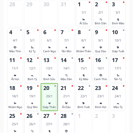
28
29
30
31
1
2
3
1/1
2/1
3/1
🐂
🐅
🐈
Ất Sửu
Bính Dần
Đinh Mão
4
5
6
7
8
9
10
4/1
5/1
6/1
7/1
8/1
9/1
10/1
🐉
🐍
🐎
🐐
🐒
🐓
🐕
Mậu Thìn
Kỷ Tỵ
Canh Ngọ
Tân Mùi
Nhâm Thân
Quý Dậu
Giáp Tuất
11
12
13
14
15
16
17
11/1
12/1
13/1
14/1
15/1
16/1
17/1
🐖
🐀
🐂
🐅
🐈
🐉
🐍
Ất Hợi
Bính Tý
Đinh Sửu
Mậu Dần
Kỷ Mão
Canh Thìn
Tân Tỵ
18
19
20
21
22
23
24
18/1
19/1
20/1
21/1
22/1
23/1
24/1
🐎
🐐
🐒
🐓
🐕
🐖
🐀
Nhâm Ngọ
Quý Mùi
Giáp Thân
Ất Dậu
Bính Tuất
Đinh Hợi
Mậu Tý
25
26
27
28
1
2
3
25/1
26/1
27/1
28/1
🐂
🐅
🐈
🐉