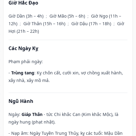
Giờ Hắc Đạo
Giờ Dần (3h – 4h)
;
Giờ Mão (5h – 6h)
;
Giờ Ngọ (11h –
12h)
;
Giờ Thân (15h – 16h)
;
Giờ Dậu (17h – 18h)
;
Giờ
Hợi (21h – 22h)
Các Ngày Kỵ
Phạm phải ngày:
-
Trùng tang
: Kỵ chôn cất, cưới xin, vợ chồng xuất hành,
xây nhà, xây mồ mả.
Ngũ Hành
Ngày:
Giáp Thân
- tức Chi khắc Can (Kim khắc Mộc), là
ngày hung (phạt nhật).
- Nạp âm: Ngày Tuyền Trung Thủy, kỵ các tuổi: Mậu Dần