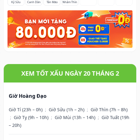
Kỷ Sửu
Canh Dần
Tân Mão
Nhâm Thìn
XEM TỐT XẤU NGÀY 20 THÁNG 2
Giờ Hoàng Đạo
Giờ Tí (23h – 0h)
;
Giờ Sửu (1h – 2h)
;
Giờ Thìn (7h – 8h)
;
Giờ Tỵ (9h – 10h)
;
Giờ Mùi (13h – 14h)
;
Giờ Tuất (19h
– 20h)