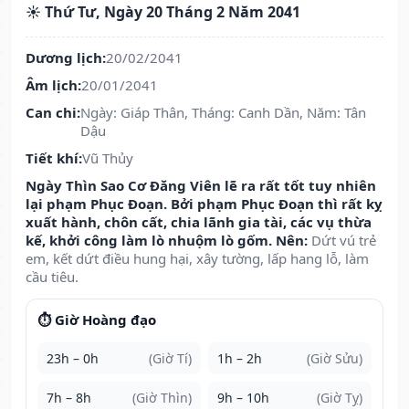
☀️ Thứ Tư, Ngày 20 Tháng 2 Năm 2041
Dương lịch:
20/02/2041
Âm lịch:
20/01/2041
Can chi:
Ngày: Giáp Thân, Tháng: Canh Dần, Năm: Tân
Dậu
Tiết khí:
Vũ Thủy
Ngày Thìn Sao Cơ Đăng Viên lẽ ra rất tốt tuy nhiên
lại phạm Phục Đoạn. Bởi phạm Phục Đoạn thì rất kỵ
xuất hành, chôn cất, chia lãnh gia tài, các vụ thừa
kế, khởi công làm lò nhuộm lò gốm. Nên:
Dứt vú trẻ
em, kết dứt điều hung hại, xây tường, lấp hang lỗ, làm
cầu tiêu.
⏱️ Giờ Hoàng đạo
23h – 0h
(Giờ Tí)
1h – 2h
(Giờ Sửu)
7h – 8h
(Giờ Thìn)
9h – 10h
(Giờ Tỵ)