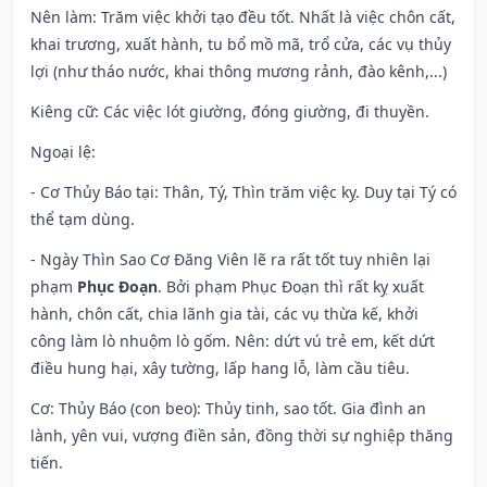
Nên làm
: Trăm việc khởi tạo đều tốt. Nhất là việc chôn cất,
khai trương, xuất hành, tu bổ mồ mã, trổ cửa, các vụ thủy
lợi (như tháo nước, khai thông mương rảnh, đào kênh,...)
Kiêng cữ
: Các việc lót giường, đóng giường, đi thuyền.
Ngoại lệ
:
- Cơ Thủy Báo tại: Thân, Tý, Thìn trăm việc kỵ. Duy tại Tý có
thể tạm dùng.
- Ngày Thìn Sao Cơ Đăng Viên lẽ ra rất tốt tuy nhiên lại
phạm
Phục Đoạn
. Bởi phạm Phục Đoạn thì rất kỵ xuất
hành, chôn cất, chia lãnh gia tài, các vụ thừa kế, khởi
công làm lò nhuộm lò gốm. Nên: dứt vú trẻ em, kết dứt
điều hung hại, xây tường, lấp hang lỗ, làm cầu tiêu.
Cơ: Thủy Báo (con beo): Thủy tinh, sao tốt. Gia đình an
lành, yên vui, vượng điền sản, đồng thời sự nghiệp thăng
tiến.