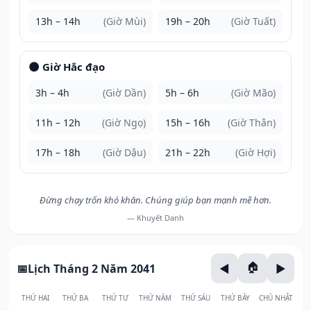
13h – 14h
(Giờ Mùi)
19h – 20h
(Giờ Tuất)
🌑 Giờ Hắc đạo
3h – 4h
(Giờ Dần)
5h – 6h
(Giờ Mão)
11h – 12h
(Giờ Ngọ)
15h – 16h
(Giờ Thân)
17h – 18h
(Giờ Dậu)
21h – 22h
(Giờ Hợi)
Đừng chạy trốn khó khăn. Chúng giúp bạn mạnh mẽ hơn.
— Khuyết Danh
Lịch Tháng 2 Năm 2041
THỨ HAI
THỨ BA
THỨ TƯ
THỨ NĂM
THỨ SÁU
THỨ BẢY
CHỦ NHẬT