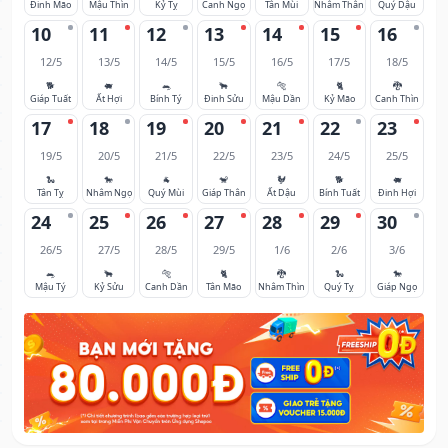
Đinh Mão
Mậu Thìn
Kỷ Tỵ
Canh Ngọ
Tân Mùi
Nhâm Thân
Quý Dậu
10
11
12
13
14
15
16
12/5
13/5
14/5
15/5
16/5
17/5
18/5
🐕
🐖
🐀
🐂
🐅
🐈
🐉
Giáp Tuất
Ất Hợi
Bính Tý
Đinh Sửu
Mậu Dần
Kỷ Mão
Canh Thìn
17
18
19
20
21
22
23
19/5
20/5
21/5
22/5
23/5
24/5
25/5
🐍
🐎
🐐
🐒
🐓
🐕
🐖
Tân Tỵ
Nhâm Ngọ
Quý Mùi
Giáp Thân
Ất Dậu
Bính Tuất
Đinh Hợi
24
25
26
27
28
29
30
26/5
27/5
28/5
29/5
1/6
2/6
3/6
🐀
🐂
🐅
🐈
🐉
🐍
🐎
Mậu Tý
Kỷ Sửu
Canh Dần
Tân Mão
Nhâm Thìn
Quý Tỵ
Giáp Ngọ