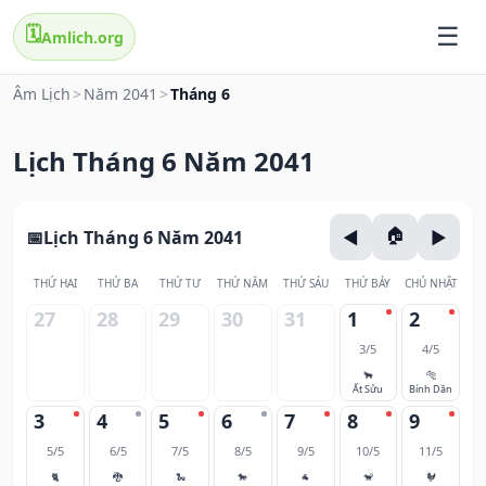
🗓️
Amlich.org
Âm Lịch
>
Năm 2041
>
Tháng 6
Lịch Tháng 6 Năm 2041
Lịch Tháng 6 Năm 2041
THỨ HAI
THỨ BA
THỨ TƯ
THỨ NĂM
THỨ SÁU
THỨ BẢY
CHỦ NHẬT
27
28
29
30
31
1
2
3/5
4/5
🐂
🐅
Ất Sửu
Bính Dần
3
4
5
6
7
8
9
5/5
6/5
7/5
8/5
9/5
10/5
11/5
🐈
🐉
🐍
🐎
🐐
🐒
🐓