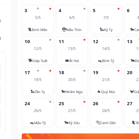
⭐
3
4
5
6
5/5
6/5
7/5
u
🐈
🐉
🐍
🐎
Đinh Mão
Mậu Thìn
Kỷ Tỵ
Ca
t
10
11
12
13
12/5
13/5
14/5
1
🐕
🐖
🐀
🐂
Giáp Tuất
Ất Hợi
Bính Tý
Đi
⭐
17
18
19
20
19/5
20/5
21/5
2
🐍
🐎
🐐
🐒
Tân Tỵ
Nhâm Ngọ
Quý Mùi
Gi
24
25
26
27
26/5
27/5
28/5
2
🐀
🐂
🐅
🐈
Mậu Tý
Kỷ Sửu
Canh Dần
T