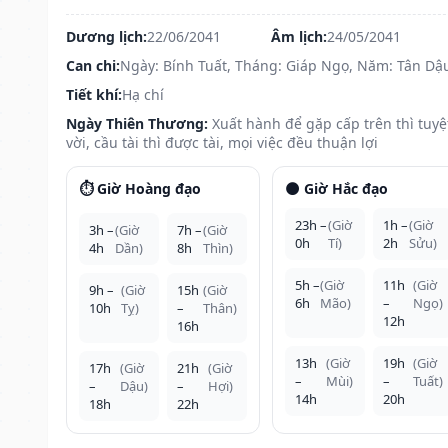
Dương lịch:
22/06/2041
Âm lịch:
24/05/2041
Can chi:
Ngày: Bính Tuất, Tháng: Giáp Ngọ, Năm: Tân Dậ
Tiết khí:
Hạ chí
Ngày Thiên Thương:
Xuất hành để gặp cấp trên thì tuyệ
vời, cầu tài thì được tài, mọi việc đều thuận lợi
⏱️ Giờ Hoàng đạo
🌑 Giờ Hắc đạo
23h –
(Giờ
1h –
(Giờ
3h –
(Giờ
7h –
(Giờ
0h
Tí)
2h
Sửu)
4h
Dần)
8h
Thìn)
5h –
(Giờ
11h
(Giờ
9h –
(Giờ
15h
(Giờ
6h
Mão)
–
Ngọ)
10h
Tỵ)
–
Thân)
12h
16h
13h
(Giờ
19h
(Giờ
17h
(Giờ
21h
(Giờ
–
Mùi)
–
Tuất)
–
Dậu)
–
Hợi)
14h
20h
18h
22h