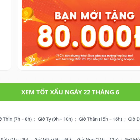
XEM TỐT XẤU NGÀY 22 THÁNG 6
ờ Thìn (7h – 8h)
;
Giờ Tỵ (9h – 10h)
;
Giờ Thân (15h – 16h)
;
Giờ D
 Sửu (1h – 2h)
;
Giờ Mão (5h – 6h)
;
Giờ Ngọ (11h – 12h)
;
Giờ Mù