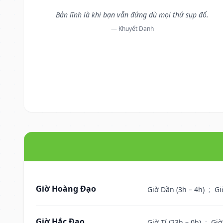
Bản lĩnh là khi bạn vẫn đứng dù mọi thứ sụp đổ.
— Khuyết Danh
Giờ Hoàng Đạo
Giờ Dần (3h – 4h)
;
Gi
Giờ Hắc Đạo
Giờ Tí (23h – 0h)
;
Giờ