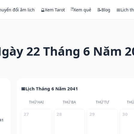
🃏
huyển đổi âm lịch
🔮
Xem Tarot
Xem quẻ
📝
Blog
📅
Lịch t
gày 22 Tháng 6 Năm 2
Lịch Tháng 6 Năm 2041
THỨ HAI
THỨ BA
THỨ TƯ
THỨ
27
28
29
30
41