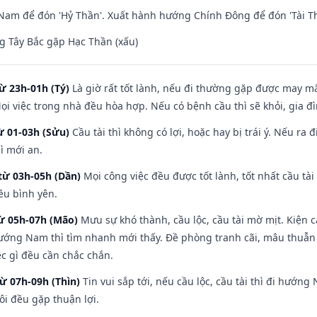
am để đón 'Hỷ Thần'. Xuất hành hướng Chính Đông để đón 'Tài Th
 Tây Bắc gặp Hạc Thần (xấu)
ừ 23h-01h (Tý)
Là giờ rất tốt lành, nếu đi thường gặp được may mắ
ọi việc trong nhà đều hòa hợp. Nếu có bệnh cầu thì sẽ khỏi, gia 
ừ 01-03h (Sửu)
Cầu tài thì không có lợi, hoặc hay bị trái ý. Nếu ra 
ì mới an.
từ 03h-05h (Dần)
Mọi công việc đều được tốt lành, tốt nhất cầu t
ều bình yên.
từ 05h-07h (Mão)
Mưu sự khó thành, cầu lộc, cầu tài mờ mịt. Kiện c
hướng Nam thì tìm nhanh mới thấy. Đề phòng tranh cãi, mâu thuẫn
ệc gì đều cần chắc chắn.
từ 07h-09h (Thìn)
Tin vui sắp tới, nếu cầu lộc, cầu tài thì đi hướ
ôi đều gặp thuận lợi.