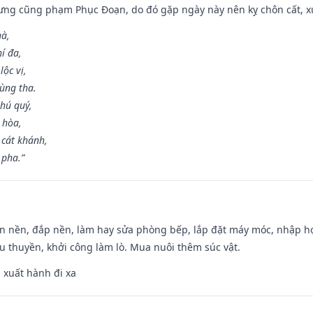
ưng cũng phạm Phục Đoạn, do đó gặp ngày này nên kỵ chôn cất, xuấ
hà,
í đa,
ộc vị,
ùng tha.
hú quý,
 hòa,
 cát khánh,
 pha.”
an nền, đắp nền, làm hay sửa phòng bếp, lắp đặt máy móc, nhập họ
u thuyền, khởi công làm lò. Mua nuôi thêm súc vật.
, xuất hành đi xa