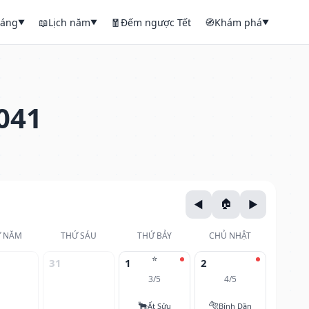
háng
📖
Lịch năm
🧧
Đếm ngược Tết
🧭
Khám phá
▼
▼
▼
041
 NĂM
THỨ SÁU
THỨ BẢY
CHỦ NHẬT
⭐
31
1
2
3/5
4/5
🐂
🐅
Ất Sửu
Bính Dần