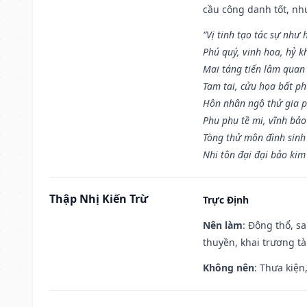
cầu công danh tốt, nh
“Vị tinh tạo tác sự như 
Phú quý, vinh hoa, hỷ kh
Mai táng tiến lâm quan l
Tam tai, cửu họa bất ph
Hôn nhân ngộ thử gia p
Phu phụ tề mi, vĩnh bảo
Tòng thử môn đình sinh
Nhi tôn đại đại bảo kim
Thập Nhị Kiến Trừ
Trực Định
Nên làm
: Động thổ, s
thuyền, khai trương tà
Không nên
: Thưa kiện