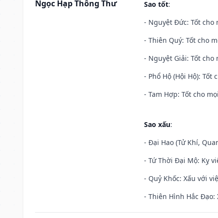
Ngọc Hạp Thông Thư
Sao tốt
:
- Nguyệt Đức: Tốt cho 
- Thiên Quý: Tốt cho mọ
- Nguyệt Giải: Tốt cho 
- Phổ Hộ (Hội Hộ): Tốt 
- Tam Hợp: Tốt cho mọi
Sao xấu
:
- Đại Hao (Tử Khí, Qua
- Tứ Thời Đại Mộ: Kỵ vi
- Quỷ Khốc: Xấu với việ
- Thiên Hình Hắc Đạo: 