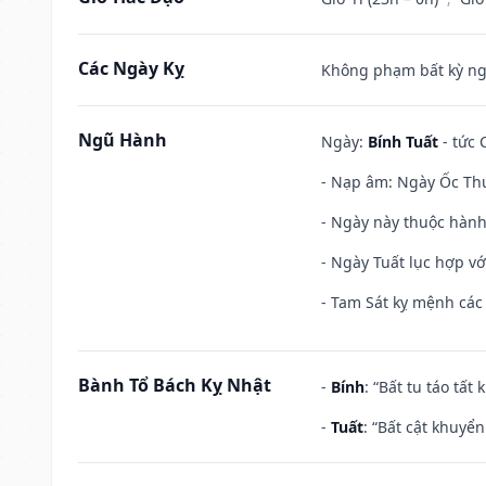
Các Ngày Kỵ
Không phạm bất kỳ ngày
Ngũ Hành
Ngày:
Bính Tuất
- tức 
- Nạp âm: Ngày Ốc Thư
- Ngày này thuộc hành
- Ngày Tuất lục hợp v
- Tam Sát kỵ mệnh các 
Bành Tổ Bách Kỵ Nhật
-
Bính
: “Bất tu táo tấ
-
Tuất
: “Bất cật khuyể