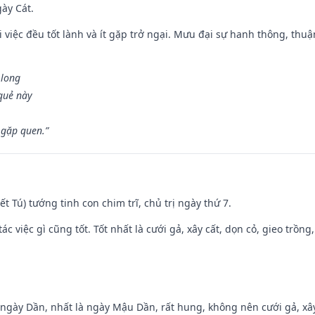
gày Cát.
 việc đều tốt lành và ít gặp trở ngại. Mưu đại sự hanh thông, thuậ
 long
 quẻ này
 gặp quen.”
Kiết Tú) tướng tinh con chim trĩ, chủ trị ngày thứ 7.
tác việc gì cũng tốt. Tốt nhất là cưới gả, xây cất, dọn cỏ, gieo trồng,
ại ngày Dần, nhất là ngày Mậu Dần, rất hung, không nên cưới gả, x