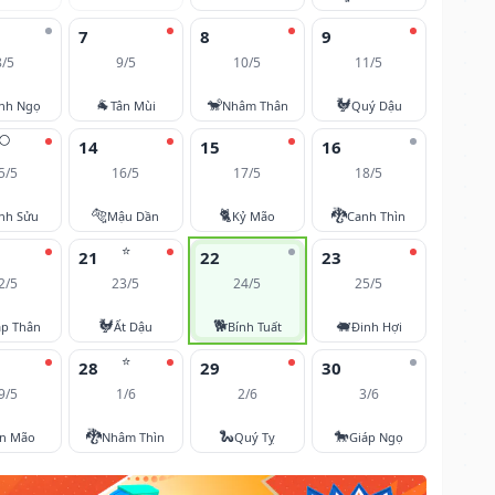
7
8
9
8/5
9/5
10/5
11/5
🐐
🐒
🐓
nh Ngọ
Tân Mùi
Nhâm Thân
Quý Dậu
🌕
14
15
16
5/5
16/5
17/5
18/5
🐅
🐈
🐉
nh Sửu
Mậu Dần
Kỷ Mão
Canh Thìn
⭐
21
22
23
2/5
23/5
24/5
25/5
🐓
🐕
🐖
áp Thân
Ất Dậu
Bính Tuất
Đinh Hợi
⭐
28
29
30
9/5
1/6
2/6
3/6
🐉
🐍
🐎
ân Mão
Nhâm Thìn
Quý Tỵ
Giáp Ngọ