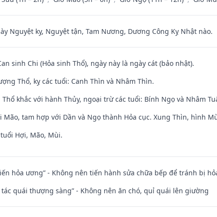
 Nguyệt kỵ, Nguyệt tận, Tam Nương, Dương Công Kỵ Nhật nào.
Can sinh Chi (Hỏa sinh Thổ), ngày này là ngày cát (bảo nhật).
ợng Thổ, kỵ các tuổi: Canh Thìn và Nhâm Thìn.
 Thổ khắc với hành Thủy, ngoại trừ các tuổi: Bính Ngọ và Nhâm T
ới Mão, tam hợp với Dần và Ngọ thành Hỏa cục. Xung Thìn, hình Mùi
tuổi Hợi, Mão, Mùi.
t kiến hỏa ương” - Không nên tiến hành sửa chữa bếp để tránh bị hỏa
n tác quái thượng sàng” - Không nên ăn chó, quỉ quái lên giường