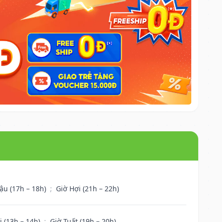
ậu (17h – 18h)
;
Giờ Hợi (21h – 22h)
i (13h – 14h)
;
Giờ Tuất (19h – 20h)