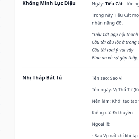
Khổng Minh Lục Diệu
Ngày:
Tiểu Cát
- tức n
Trong này Tiểu Cát mọi
nhân nâng đỡ.
“Tiểu Cát gặp hội thanh
Cầu tài cầu lộc ở trong
Cầu tài toại ý vui vầy
Bình an vô sự gặp thầy,
Nhị Thập Bát Tú
Tên sao
: Sao Vị
Tên ngày
: Vị Thổ Trĩ (
Nên làm
: Khởi tạo tạo 
Kiêng cữ
: Đi thuyền
Ngoại lệ
:
- Sao Vị mất chí khí t