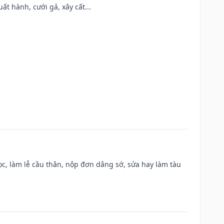
t hành, cưới gả, xây cất...
c, làm lễ cầu thân, nộp đơn dâng sớ, sửa hay làm tàu