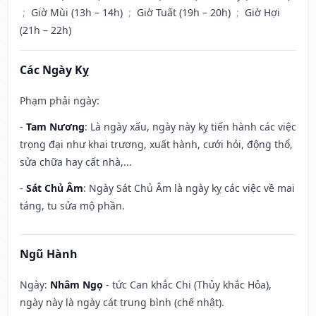
;
Giờ Mùi (13h – 14h)
;
Giờ Tuất (19h – 20h)
;
Giờ Hợi
(21h – 22h)
Các Ngày Kỵ
Phạm phải ngày:
-
Tam Nương
: Là ngày xấu, ngày này kỵ tiến hành các việc
trọng đại như khai trương, xuất hành, cưới hỏi, động thổ,
sửa chữa hay cất nhà,...
-
Sát Chủ Âm
: Ngày Sát Chủ Âm là ngày kỵ các việc về mai
táng, tu sửa mộ phần.
Ngũ Hành
Ngày:
Nhâm Ngọ
- tức Can khắc Chi (Thủy khắc Hỏa),
ngày này là ngày cát trung bình (chế nhật).