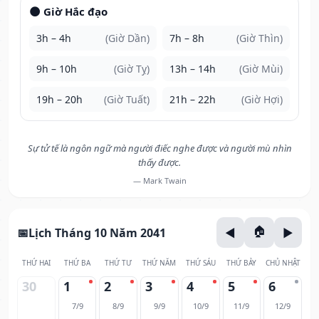
🌑 Giờ Hắc đạo
3h – 4h
(Giờ Dần)
7h – 8h
(Giờ Thìn)
9h – 10h
(Giờ Tỵ)
13h – 14h
(Giờ Mùi)
19h – 20h
(Giờ Tuất)
21h – 22h
(Giờ Hợi)
Sự tử tế là ngôn ngữ mà người điếc nghe được và người mù nhìn
thấy được.
— Mark Twain
Lịch Tháng 10 Năm 2041
THỨ HAI
THỨ BA
THỨ TƯ
THỨ NĂM
THỨ SÁU
THỨ BẢY
CHỦ NHẬT
30
1
2
3
4
5
6
7/9
8/9
9/9
10/9
11/9
12/9