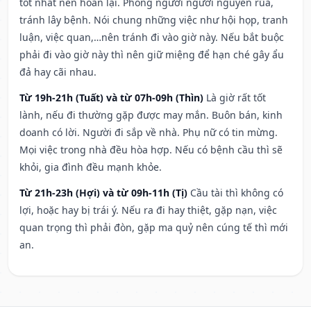
tốt nhất nên hoãn lại. Phòng người người nguyền rủa,
tránh lây bệnh. Nói chung những việc như hội họp, tranh
luận, việc quan,…nên tránh đi vào giờ này. Nếu bắt buộc
phải đi vào giờ này thì nên giữ miệng để hạn ché gây ẩu
đả hay cãi nhau.
Từ 19h-21h (Tuất) và từ 07h-09h (Thìn)
Là giờ rất tốt
lành, nếu đi thường gặp được may mắn. Buôn bán, kinh
doanh có lời. Người đi sắp về nhà. Phụ nữ có tin mừng.
Mọi việc trong nhà đều hòa hợp. Nếu có bệnh cầu thì sẽ
khỏi, gia đình đều mạnh khỏe.
Từ 21h-23h (Hợi) và từ 09h-11h (Tị)
Cầu tài thì không có
lợi, hoặc hay bị trái ý. Nếu ra đi hay thiệt, gặp nạn, việc
quan trọng thì phải đòn, gặp ma quỷ nên cúng tế thì mới
an.