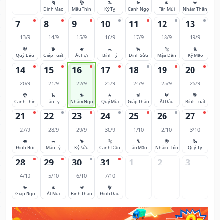
🐈
🐉
🐍
🐎
🐐
🐒
Đinh Mão
Mậu Thìn
Kỷ Tỵ
Canh Ngọ
Tân Mùi
Nhâm Thân
7
8
9
10
11
12
13
13/9
14/9
15/9
16/9
17/9
18/9
19/9
🐓
🐕
🐖
🐀
🐂
🐅
🐈
Quý Dậu
Giáp Tuất
Ất Hợi
Bính Tý
Đinh Sửu
Mậu Dần
Kỷ Mão
14
15
16
17
18
19
20
20/9
21/9
22/9
23/9
24/9
25/9
26/9
🐉
🐍
🐎
🐐
🐒
🐓
🐕
Canh Thìn
Tân Tỵ
Nhâm Ngọ
Quý Mùi
Giáp Thân
Ất Dậu
Bính Tuất
21
22
23
24
25
26
27
27/9
28/9
29/9
30/9
1/10
2/10
3/10
🐖
🐀
🐂
🐅
🐈
🐉
🐍
Đinh Hợi
Mậu Tý
Kỷ Sửu
Canh Dần
Tân Mão
Nhâm Thìn
Quý Tỵ
28
29
30
31
1
2
3
4/10
5/10
6/10
7/10
🐎
🐐
🐒
🐓
Giáp Ngọ
Ất Mùi
Bính Thân
Đinh Dậu