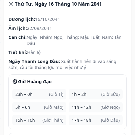
☀️ Thứ Tư, Ngày 16 Tháng 10 Năm 2041
Dương lịch:
16/10/2041
Âm lịch:
22/09/2041
Can chi:
Ngày: Nhâm Ngọ, Tháng: Mậu Tuất, Năm: Tân
Dậu
Tiết khí:
Hàn lộ
Ngày Thanh Long Đầu:
Xuất hành nên đi vào sáng
sớm, cầu tài thắng lợi. mọi việc như ý
⏱️ Giờ Hoàng đạo
23h – 0h
(Giờ Tí)
1h – 2h
(Giờ Sửu)
5h – 6h
(Giờ Mão)
11h – 12h
(Giờ Ngọ)
15h – 16h
(Giờ Thân)
17h – 18h
(Giờ Dậu)