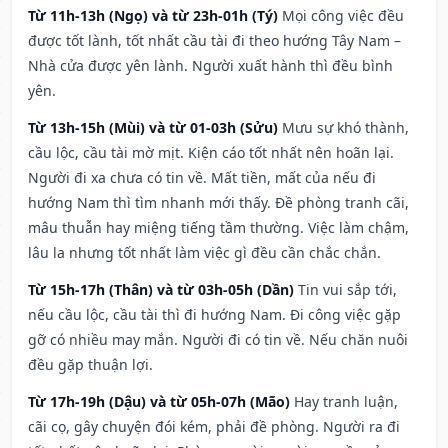
Từ 11h-13h (Ngọ) và từ 23h-01h (Tý)
Mọi công việc đều
được tốt lành, tốt nhất cầu tài đi theo hướng Tây Nam –
Nhà cửa được yên lành. Người xuất hành thì đều bình
yên.
Từ 13h-15h (Mùi) và từ 01-03h (Sửu)
Mưu sự khó thành,
cầu lộc, cầu tài mờ mịt. Kiện cáo tốt nhất nên hoãn lại.
Người đi xa chưa có tin về. Mất tiền, mất của nếu đi
hướng Nam thì tìm nhanh mới thấy. Đề phòng tranh cãi,
mâu thuẫn hay miệng tiếng tầm thường. Việc làm chậm,
lâu la nhưng tốt nhất làm việc gì đều cần chắc chắn.
Từ 15h-17h (Thân) và từ 03h-05h (Dần)
Tin vui sắp tới,
nếu cầu lộc, cầu tài thì đi hướng Nam. Đi công việc gặp
gỡ có nhiều may mắn. Người đi có tin về. Nếu chăn nuôi
đều gặp thuận lợi.
Từ 17h-19h (Dậu) và từ 05h-07h (Mão)
Hay tranh luận,
cãi cọ, gây chuyện đói kém, phải đề phòng. Người ra đi