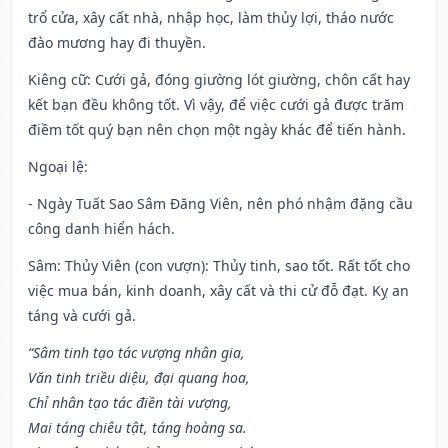
trổ cửa, xây cất nhà, nhập học, làm thủy lợi, tháo nước
đào mương hay đi thuyền.
Kiêng cữ
: Cưới gả, đóng giường lót giường, chôn cất hay
kết bạn đều không tốt. Vì vậy, để việc cưới gả được trăm
điềm tốt quý bạn nên chọn một ngày khác để tiến hành.
Ngoại lệ
:
- Ngày Tuất Sao Sâm Đăng Viên, nên phó nhậm đặng cầu
công danh hiển hách.
Sâm: Thủy Viên (con vượn): Thủy tinh, sao tốt. Rất tốt cho
việc mua bán, kinh doanh, xây cất và thi cử đỗ đạt. Kỵ an
táng và cưới gả.
“Sâm tinh tạo tác vượng nhân gia,
Văn tinh triều diệu, đại quang hoa,
Chỉ nhân tạo tác điền tài vượng,
Mai táng chiêu tật, táng hoàng sa.