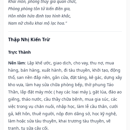
Khai môn, phóng thủy gia quan chức,
Phòng phòng tôn tử kiến điền gia,
Hôn nhân hứa định tao hình khắc,
Nam nữ chiêu khai mộ lạc hoa.”
Thập Nhị Kiến Trừ
Trực Thành
Nên làm
: Lập khế ước, giao dịch, cho vay, thu nợ, mua
hàng, bán hàng, xuất hành, đi tàu thuyền, khởi tạo, động
thổ, san nền đắp nền, gắn cửa, đặt táng, kê gác, dựng xây
kho vựa, làm hay sửa chữa phòng bếp, thờ phụng Táo
Thần, lắp đặt máy móc ( hay các loại máy ), gặt lúa, đào ao
giếng, tháo nước, cầu thầy chữa bệnh, mua gia súc, các
việc trong vụ chăn nuôi, nhập học, làm lễ cầu thân, cưới
gả, kết hôn, thuê người, nộp đơn dâng sớ, học kỹ nghệ,
làm hoặc sửa tàu thuyền, khai trương tàu thuyền, vẽ
tranh, tu sửa cây cối.