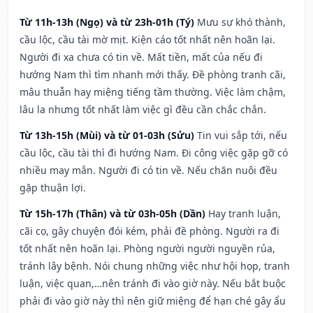
Từ 11h-13h (Ngọ) và từ 23h-01h (Tý)
Mưu sự khó thành,
cầu lộc, cầu tài mờ mịt. Kiện cáo tốt nhất nên hoãn lại.
Người đi xa chưa có tin về. Mất tiền, mất của nếu đi
hướng Nam thì tìm nhanh mới thấy. Đề phòng tranh cãi,
mâu thuẫn hay miệng tiếng tầm thường. Việc làm chậm,
lâu la nhưng tốt nhất làm việc gì đều cần chắc chắn.
Từ 13h-15h (Mùi) và từ 01-03h (Sửu)
Tin vui sắp tới, nếu
cầu lộc, cầu tài thì đi hướng Nam. Đi công việc gặp gỡ có
nhiều may mắn. Người đi có tin về. Nếu chăn nuôi đều
gặp thuận lợi.
Từ 15h-17h (Thân) và từ 03h-05h (Dần)
Hay tranh luận,
cãi cọ, gây chuyện đói kém, phải đề phòng. Người ra đi
tốt nhất nên hoãn lại. Phòng người người nguyền rủa,
tránh lây bệnh. Nói chung những việc như hội họp, tranh
luận, việc quan,…nên tránh đi vào giờ này. Nếu bắt buộc
phải đi vào giờ này thì nên giữ miệng để hạn ché gây ẩu