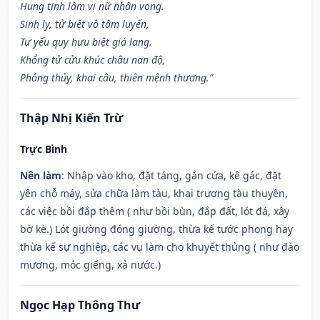
Hung tinh lâm vị nữ nhân vong.
Sinh ly, tử biệt vô tâm luyến,
Tự yếu quy hưu biệt giá lang.
Khổng tử cửu khúc châu nan độ,
Phóng thủy, khai câu, thiên mệnh thương.”
Thập Nhị Kiến Trừ
Trực Bình
Nên làm
: Nhập vào kho, đặt táng, gắn cửa, kê gác, đặt
yên chỗ máy, sửa chữa làm tàu, khai trương tàu thuyền,
các việc bồi đắp thêm ( như bồi bùn, đắp đất, lót đá, xây
bờ kè.) Lót giường đóng giường, thừa kế tước phong hay
thừa kế sự nghiệp, các vụ làm cho khuyết thủng ( như đào
mương, móc giếng, xả nước.)
Ngọc Hạp Thông Thư