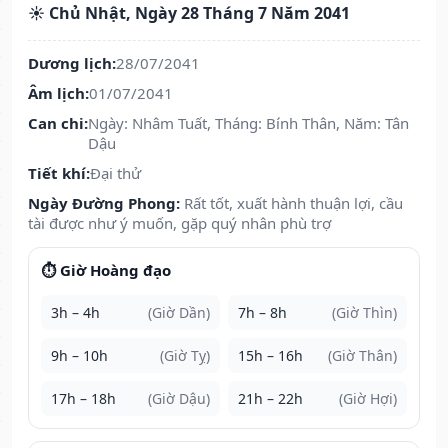
☀️ Chủ Nhật, Ngày 28 Tháng 7 Năm 2041
Dương lịch:
28/07/2041
Âm lịch:
01/07/2041
Can chi:
Ngày: Nhâm Tuất, Tháng: Bính Thân, Năm: Tân
Dậu
Tiết khí:
Đại thử
Ngày Đường Phong:
Rất tốt, xuất hành thuận lợi, cầu
tài được như ý muốn, gặp quý nhân phù trợ
⏱️ Giờ Hoàng đạo
3h – 4h
(Giờ Dần)
7h – 8h
(Giờ Thìn)
9h – 10h
(Giờ Tỵ)
15h – 16h
(Giờ Thân)
17h – 18h
(Giờ Dậu)
21h – 22h
(Giờ Hợi)