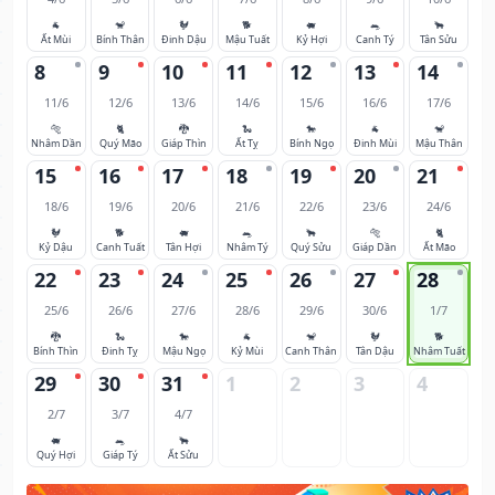
🐐
🐒
🐓
🐕
🐖
🐀
🐂
Ất Mùi
Bính Thân
Đinh Dậu
Mậu Tuất
Kỷ Hợi
Canh Tý
Tân Sửu
8
9
10
11
12
13
14
11/6
12/6
13/6
14/6
15/6
16/6
17/6
🐅
🐈
🐉
🐍
🐎
🐐
🐒
Nhâm Dần
Quý Mão
Giáp Thìn
Ất Tỵ
Bính Ngọ
Đinh Mùi
Mậu Thân
15
16
17
18
19
20
21
18/6
19/6
20/6
21/6
22/6
23/6
24/6
🐓
🐕
🐖
🐀
🐂
🐅
🐈
Kỷ Dậu
Canh Tuất
Tân Hợi
Nhâm Tý
Quý Sửu
Giáp Dần
Ất Mão
22
23
24
25
26
27
28
25/6
26/6
27/6
28/6
29/6
30/6
1/7
🐉
🐍
🐎
🐐
🐒
🐓
🐕
Bính Thìn
Đinh Tỵ
Mậu Ngọ
Kỷ Mùi
Canh Thân
Tân Dậu
Nhâm Tuất
29
30
31
1
2
3
4
2/7
3/7
4/7
🐖
🐀
🐂
Quý Hợi
Giáp Tý
Ất Sửu