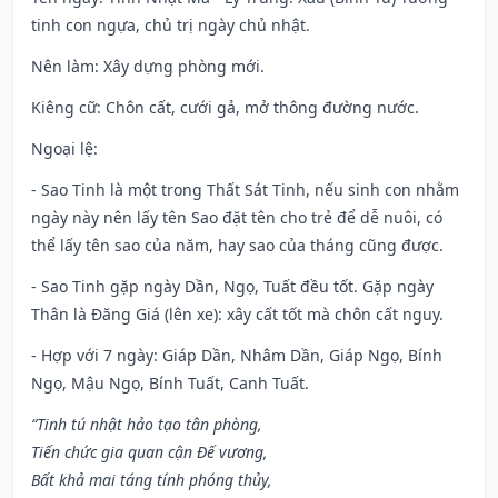
tinh con ngựa, chủ trị ngày chủ nhật.
Nên làm
: Xây dựng phòng mới.
Kiêng cữ
: Chôn cất, cưới gả, mở thông đường nước.
Ngoại lệ
:
- Sao Tinh là một trong Thất Sát Tinh, nếu sinh con nhằm
ngày này nên lấy tên Sao đặt tên cho trẻ để dễ nuôi, có
thể lấy tên sao của năm, hay sao của tháng cũng được.
- Sao Tinh gặp ngày Dần, Ngọ, Tuất đều tốt. Gặp ngày
Thân là Đăng Giá (lên xe): xây cất tốt mà chôn cất nguy.
- Hợp với 7 ngày: Giáp Dần, Nhâm Dần, Giáp Ngọ, Bính
Ngọ, Mậu Ngọ, Bính Tuất, Canh Tuất.
“Tinh tú nhật hảo tạo tân phòng,
Tiến chức gia quan cận Đế vương,
Bất khả mai táng tính phóng thủy,