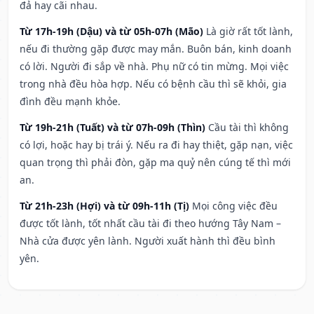
đả hay cãi nhau.
Từ 17h-19h (Dậu) và từ 05h-07h (Mão)
Là giờ rất tốt lành,
nếu đi thường gặp được may mắn. Buôn bán, kinh doanh
có lời. Người đi sắp về nhà. Phụ nữ có tin mừng. Mọi việc
trong nhà đều hòa hợp. Nếu có bệnh cầu thì sẽ khỏi, gia
đình đều mạnh khỏe.
Từ 19h-21h (Tuất) và từ 07h-09h (Thìn)
Cầu tài thì không
có lợi, hoặc hay bị trái ý. Nếu ra đi hay thiệt, gặp nạn, việc
quan trọng thì phải đòn, gặp ma quỷ nên cúng tế thì mới
an.
Từ 21h-23h (Hợi) và từ 09h-11h (Tị)
Mọi công việc đều
được tốt lành, tốt nhất cầu tài đi theo hướng Tây Nam –
Nhà cửa được yên lành. Người xuất hành thì đều bình
yên.