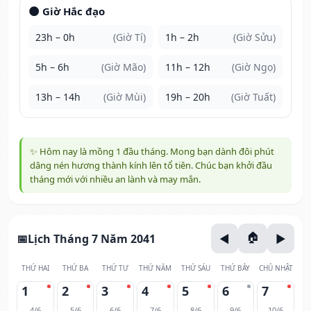
🌑 Giờ Hắc đạo
23h – 0h
(Giờ Tí)
1h – 2h
(Giờ Sửu)
5h – 6h
(Giờ Mão)
11h – 12h
(Giờ Ngọ)
13h – 14h
(Giờ Mùi)
19h – 20h
(Giờ Tuất)
✨ Hôm nay là mồng 1 đầu tháng. Mong bạn dành đôi phút
dâng nén hương thành kính lên tổ tiên. Chúc bạn khởi đầu
tháng mới với nhiều an lành và may mắn.
Lịch Tháng 7 Năm 2041
THỨ HAI
THỨ BA
THỨ TƯ
THỨ NĂM
THỨ SÁU
THỨ BẢY
CHỦ NHẬT
1
2
3
4
5
6
7
4/6
5/6
6/6
7/6
8/6
9/6
10/6