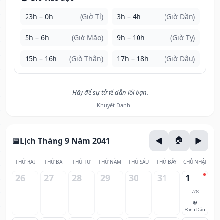
23h – 0h
(Giờ Tí)
3h – 4h
(Giờ Dần)
5h – 6h
(Giờ Mão)
9h – 10h
(Giờ Tỵ)
15h – 16h
(Giờ Thân)
17h – 18h
(Giờ Dậu)
Hãy để sự tử tế dẫn lối bạn.
— Khuyết Danh
Lịch Tháng 9 Năm 2041
THỨ HAI
THỨ BA
THỨ TƯ
THỨ NĂM
THỨ SÁU
THỨ BẢY
CHỦ NHẬT
26
27
28
29
30
31
1
7/8
🐓
Đinh Dậu