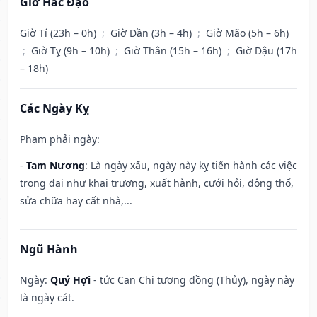
Giờ Hắc Đạo
Giờ Tí (23h – 0h)
;
Giờ Dần (3h – 4h)
;
Giờ Mão (5h – 6h)
;
Giờ Tỵ (9h – 10h)
;
Giờ Thân (15h – 16h)
;
Giờ Dậu (17h
– 18h)
Các Ngày Kỵ
Phạm phải ngày:
-
Tam Nương
: Là ngày xấu, ngày này kỵ tiến hành các việc
trọng đại như khai trương, xuất hành, cưới hỏi, động thổ,
sửa chữa hay cất nhà,...
Ngũ Hành
Ngày:
Quý Hợi
- tức Can Chi tương đồng (Thủy), ngày này
là ngày cát.