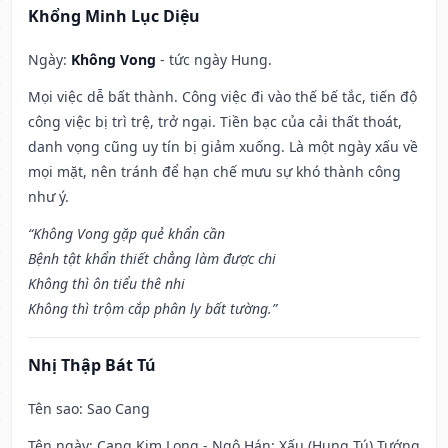
Khổng Minh Lục Diệu
Ngày:
Không Vong
- tức ngày Hung.
Mọi việc dễ bất thành. Công việc đi vào thế bế tắc, tiến độ
công việc bị trì trệ, trở ngại. Tiền bạc của cải thất thoát,
danh vọng cũng uy tín bị giảm xuống. Là một ngày xấu về
mọi mặt, nên tránh để hạn chế mưu sự khó thành công
như ý.
“Không Vong gặp quẻ khẩn cần
Bệnh tật khẩn thiết chẳng làm được chi
Không thì ôn tiểu thê nhi
Không thì trộm cắp phân ly bất tường.”
Nhị Thập Bát Tú
Tên sao
: Sao Cang
Tên ngày
: Cang Kim Long - Ngô Hán: Xấu (Hung Tú) Tướng