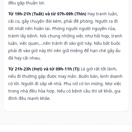
đều gặp thuận lợi.
Từ 19h-21h (Tuất) và từ 07h-09h (Thìn)
Hay tranh luận,
cãi cọ, gây chuyện đói kém, phải đề phòng. Người ra đi
tốt nhất nên hoãn lại. Phòng người người nguyền rủa,
tránh lây bệnh. Nói chung những việc như hội họp, tranh
luận, việc quan,…nên tránh đi vào giờ này. Nếu bắt buộc
phải đi vào giờ này thì nên giữ miệng để hạn ché gây ẩu
đả hay cãi nhau.
Từ 21h-23h (Hợi) và từ 09h-11h (Tị)
Là giờ rất tốt lành,
nếu đi thường gặp được may mắn. Buôn bán, kinh doanh
có lời. Người đi sắp về nhà. Phụ nữ có tin mừng. Mọi việc
trong nhà đều hòa hợp. Nếu có bệnh cầu thì sẽ khỏi, gia
đình đều mạnh khỏe.