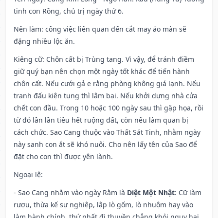
tinh con Rồng, chủ trị ngày thứ 6.
Nên làm
: công việc liên quan đến cắt may áo màn sẽ
đặng nhiều lộc ăn.
Kiêng cữ
: Chôn cất bị Trùng tang. Vì vậy, để tránh điềm
giữ quý bạn nên chọn một ngày tốt khác để tiến hành
chôn cất. Nếu cưới gả e rằng phòng không giá lạnh. Nếu
tranh đấu kiện tụng thì lâm bại. Nếu khởi dựng nhà cửa
chết con đầu. Trong 10 hoặc 100 ngày sau thì gặp họa, rồi
từ đó lần lần tiêu hết ruộng đất, còn nếu làm quan bị
cách chức. Sao Cang thuộc vào Thất Sát Tinh, nhằm ngày
này sanh con ắt sẽ khó nuôi. Cho nên lấy tên của Sao để
đặt cho con thì được yên lành.
Ngoại lệ
:
- Sao Cang nhằm vào ngày Rằm là
Diệt Một Nhật
: Cữ làm
rượu, thừa kế sự nghiệp, lập lò gốm, lò nhuộm hay vào
làm hành chính, thứ nhất đi thuyền chẳng khỏi nguy hại