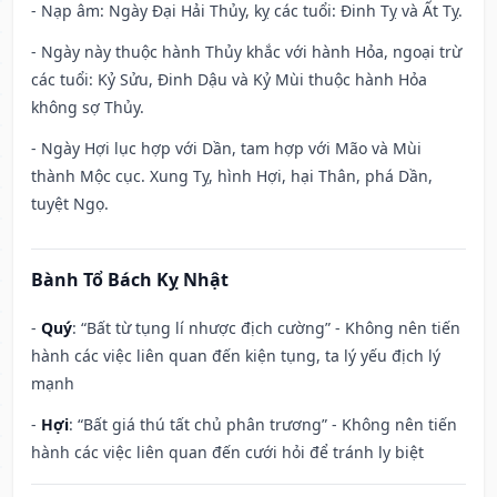
- Nạp âm: Ngày Đại Hải Thủy, kỵ các tuổi: Đinh Tỵ và Ất Tỵ.
- Ngày này thuộc hành Thủy khắc với hành Hỏa, ngoại trừ
các tuổi: Kỷ Sửu, Đinh Dậu và Kỷ Mùi thuộc hành Hỏa
không sợ Thủy.
- Ngày Hợi lục hợp với Dần, tam hợp với Mão và Mùi
thành Mộc cục. Xung Tỵ, hình Hợi, hại Thân, phá Dần,
tuyệt Ngọ.
Bành Tổ Bách Kỵ Nhật
-
Quý
: “Bất từ tụng lí nhược địch cường” - Không nên tiến
hành các việc liên quan đến kiện tụng, ta lý yếu địch lý
mạnh
-
Hợi
: “Bất giá thú tất chủ phân trương” - Không nên tiến
hành các việc liên quan đến cưới hỏi để tránh ly biệt