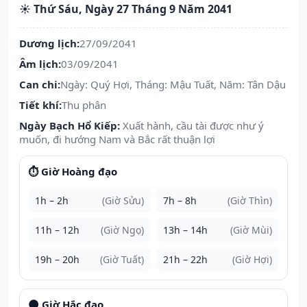
☀️ Thứ Sáu, Ngày 27 Tháng 9 Năm 2041
Dương lịch:
27/09/2041
Âm lịch:
03/09/2041
Can chi:
Ngày: Quý Hợi, Tháng: Mậu Tuất, Năm: Tân Dậu
Tiết khí:
Thu phân
Ngày Bạch Hổ Kiếp:
Xuất hành, cầu tài được như ý
muốn, đi hướng Nam và Bắc rất thuận lợi
⏱️ Giờ Hoàng đạo
1h – 2h
(Giờ Sửu)
7h – 8h
(Giờ Thìn)
11h – 12h
(Giờ Ngọ)
13h – 14h
(Giờ Mùi)
19h – 20h
(Giờ Tuất)
21h – 22h
(Giờ Hợi)
🌑 Giờ Hắc đạo