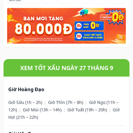
Bính Dần
XEM TỐT XẤU NGÀY 27 THÁNG 9
Giờ Hoàng Đạo
Giờ Sửu (1h – 2h)
;
Giờ Thìn (7h – 8h)
;
Giờ Ngọ (11h –
12h)
;
Giờ Mùi (13h – 14h)
;
Giờ Tuất (19h – 20h)
;
Giờ
Hợi (21h – 22h)