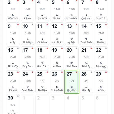
2
3
4
5
6
7
8
8/8
9/8
10/8
11/8
12/8
13/8
14/8
🐕
🐖
🐀
🐂
🐅
🐈
🐉
Mậu Tuất
Kỷ Hợi
Canh Tý
Tân Sửu
Nhâm Dần
Quý Mão
Giáp Thìn
9
10
11
12
13
14
15
15/8
16/8
17/8
18/8
19/8
20/8
21/8
🐍
🐎
🐐
🐒
🐓
🐕
🐖
Ất Tỵ
Bính Ngọ
Đinh Mùi
Mậu Thân
Kỷ Dậu
Canh Tuất
Tân Hợi
16
17
18
19
20
21
22
22/8
23/8
24/8
25/8
26/8
27/8
28/8
🐀
🐂
🐅
🐈
🐉
🐍
🐎
Nhâm Tý
Quý Sửu
Giáp Dần
Ất Mão
Bính Thìn
Đinh Tỵ
Mậu Ngọ
23
24
25
26
27
28
29
29/8
30/8
1/9
2/9
3/9
4/9
5/9
🐐
🐒
🐓
🐕
🐖
🐀
🐂
Kỷ Mùi
Canh Thân
Tân Dậu
Nhâm Tuất
Quý Hợi
Giáp Tý
Ất Sửu
30
1
2
3
4
5
6
6/9
🐅