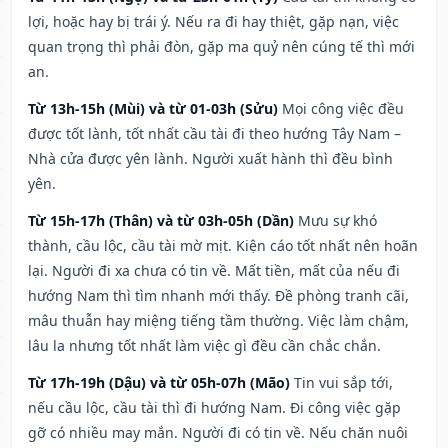
lợi, hoặc hay bị trái ý. Nếu ra đi hay thiệt, gặp nạn, việc
quan trọng thì phải đòn, gặp ma quỷ nên cúng tế thì mới
an.
Từ 13h-15h (Mùi) và từ 01-03h (Sửu)
Mọi công việc đều
được tốt lành, tốt nhất cầu tài đi theo hướng Tây Nam –
Nhà cửa được yên lành. Người xuất hành thì đều bình
yên.
Từ 15h-17h (Thân) và từ 03h-05h (Dần)
Mưu sự khó
thành, cầu lộc, cầu tài mờ mịt. Kiện cáo tốt nhất nên hoãn
lại. Người đi xa chưa có tin về. Mất tiền, mất của nếu đi
hướng Nam thì tìm nhanh mới thấy. Đề phòng tranh cãi,
mâu thuẫn hay miệng tiếng tầm thường. Việc làm chậm,
lâu la nhưng tốt nhất làm việc gì đều cần chắc chắn.
Từ 17h-19h (Dậu) và từ 05h-07h (Mão)
Tin vui sắp tới,
nếu cầu lộc, cầu tài thì đi hướng Nam. Đi công việc gặp
gỡ có nhiều may mắn. Người đi có tin về. Nếu chăn nuôi