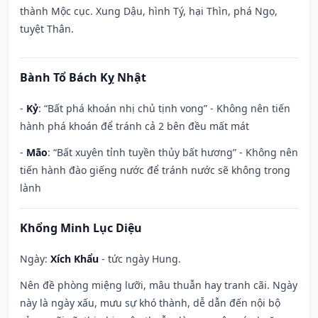
thành Mộc cục. Xung Dậu, hình Tý, hại Thìn, phá Ngọ,
tuyệt Thân.
Bành Tổ Bách Kỵ Nhật
-
Kỷ
: “Bất phá khoán nhị chủ tịnh vong” - Không nên tiến
hành phá khoán để tránh cả 2 bên đều mất mát
-
Mão
: “Bất xuyên tỉnh tuyền thủy bất hương” - Không nên
tiến hành đào giếng nước để tránh nước sẽ không trong
lành
Khổng Minh Lục Diệu
Ngày:
Xích Khẩu
- tức ngày Hung.
Nên đề phòng miệng lưỡi, mâu thuẫn hay tranh cãi. Ngày
này là ngày xấu, mưu sự khó thành, dễ dẫn đến nội bộ