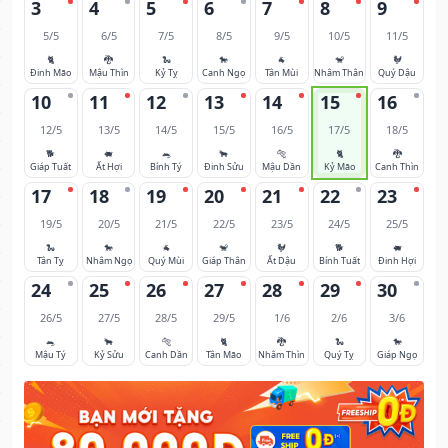
3
4
5
6
7
8
9
5/5
6/5
7/5
8/5
9/5
10/5
11/5
🐈
🐉
🐍
🐎
🐐
🐒
🐓
Đinh Mão
Mậu Thìn
Kỷ Tỵ
Canh Ngọ
Tân Mùi
Nhâm Thân
Quý Dậu
10
11
12
13
14
15
16
12/5
13/5
14/5
15/5
16/5
17/5
18/5
🐕
🐖
🐀
🐂
🐅
🐈
🐉
Giáp Tuất
Ất Hợi
Bính Tý
Đinh Sửu
Mậu Dần
Kỷ Mão
Canh Thìn
17
18
19
20
21
22
23
19/5
20/5
21/5
22/5
23/5
24/5
25/5
🐍
🐎
🐐
🐒
🐓
🐕
🐖
Tân Tỵ
Nhâm Ngọ
Quý Mùi
Giáp Thân
Ất Dậu
Bính Tuất
Đinh Hợi
24
25
26
27
28
29
30
26/5
27/5
28/5
29/5
1/6
2/6
3/6
🐀
🐂
🐅
🐈
🐉
🐍
🐎
Mậu Tý
Kỷ Sửu
Canh Dần
Tân Mão
Nhâm Thìn
Quý Tỵ
Giáp Ngọ