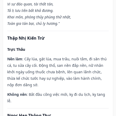
Vi sự đáo quan, tài thất tán,
Tả lị lưu liên bất khả đương.
Khai môn, phóng thủy phùng thử nhật,
Toàn gia tán bại, chủ ly hương.”
Thập Nhị Kiến Trừ
Trực Thâu
Nên làm
: Cấy lúa, gặt lúa, mua trâu, nuôi tằm, đi săn thú
cá, tu sửa cây cối. Động thổ, san nền đắp nền, nữ nhân
khởi ngày uống thuốc chưa bệnh, lên quan lãnh chức,
thừa kế chức tước hay sự nghiệp, vào làm hành chính,
nộp đơn dâng sớ.
Không nên
: Bắt đầu công việc mới, kỵ đi du lịch, kỵ tang
lễ.
Ngọc Hạp Thông Thư