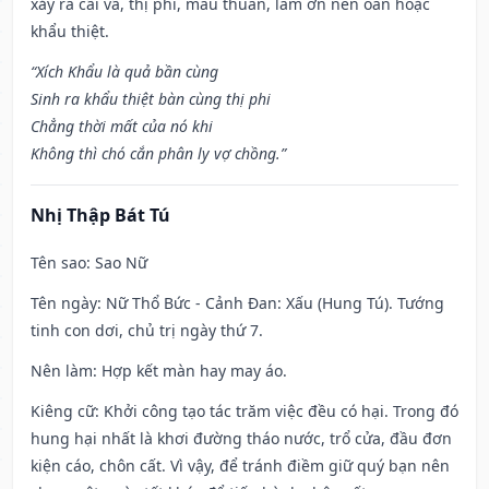
xảy ra cãi vã, thị phi, mâu thuẫn, làm ơn nên oán hoặc
khẩu thiệt.
“Xích Khẩu là quả bần cùng
Sinh ra khẩu thiệt bàn cùng thị phi
Chẳng thời mất của nó khi
Không thì chó cắn phân ly vợ chồng.”
Nhị Thập Bát Tú
Tên sao
: Sao Nữ
Tên ngày
: Nữ Thổ Bức - Cảnh Đan: Xấu (Hung Tú). Tướng
tinh con dơi, chủ trị ngày thứ 7.
Nên làm
: Hợp kết màn hay may áo.
Kiêng cữ
: Khởi công tạo tác trăm việc đều có hại. Trong đó
hung hại nhất là khơi đường tháo nước, trổ cửa, đầu đơn
kiện cáo, chôn cất. Vì vậy, để tránh điềm giữ quý bạn nên