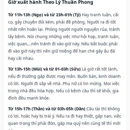
Giờ xuất hành Theo Lý Thuần Phong
Từ 11h-13h (Ngọ) và từ 23h-01h (Tý)
Hay tranh luận, cãi
cọ, gây chuyện đói kém, phải đề phòng. Người ra đi tốt
nhất nên hoãn lại. Phòng người người nguyền rủa, tránh
lây bệnh. Nói chung những việc như hội họp, tranh luận,
việc quan,…nên tránh đi vào giờ này. Nếu bắt buộc phải
đi vào giờ này thì nên giữ miệng để hạn ché gây ẩu đả
hay cãi nhau.
Từ 13h-15h (Mùi) và từ 01-03h (Sửu)
Là giờ rất tốt lành,
nếu đi thường gặp được may mắn. Buôn bán, kinh doanh
có lời. Người đi sắp về nhà. Phụ nữ có tin mừng. Mọi việc
trong nhà đều hòa hợp. Nếu có bệnh cầu thì sẽ khỏi, gia
đình đều mạnh khỏe.
Từ 15h-17h (Thân) và từ 03h-05h (Dần)
Cầu tài thì không
có lợi, hoặc hay bị trái ý. Nếu ra đi hay thiệt, gặp nạn, việc
quan trọng thì phải đòn, gặp ma quỷ nên cúng tế thì mới