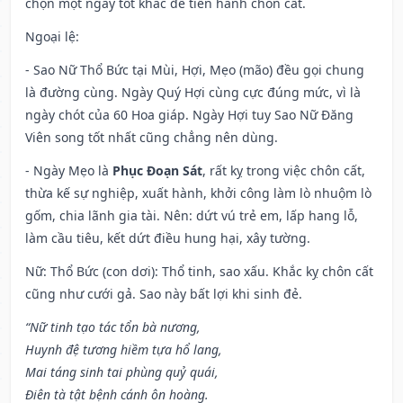
chọn một ngày tốt khác để tiến hành chôn cất.
Ngoại lệ
:
- Sao Nữ Thổ Bức tại Mùi, Hợi, Mẹo (mão) đều gọi chung
là đường cùng. Ngày Quý Hợi cùng cực đúng mức, vì là
ngày chót của 60 Hoa giáp. Ngày Hợi tuy Sao Nữ Đăng
Viên song tốt nhất cũng chẳng nên dùng.
- Ngày Mẹo là
Phục Đoạn Sát
, rất kỵ trong việc chôn cất,
thừa kế sự nghiệp, xuất hành, khởi công làm lò nhuộm lò
gốm, chia lãnh gia tài. Nên: dứt vú trẻ em, lấp hang lỗ,
làm cầu tiêu, kết dứt điều hung hại, xây tường.
Nữ: Thổ Bức (con dơi): Thổ tinh, sao xấu. Khắc kỵ chôn cất
cũng như cưới gả. Sao này bất lợi khi sinh đẻ.
“Nữ tinh tạo tác tổn bà nương,
Huynh đệ tương hiềm tựa hổ lang,
Mai táng sinh tai phùng quỷ quái,
Điên tà tật bệnh cánh ôn hoàng.