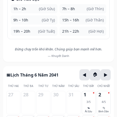
1h – 2h
(Giờ Sửu)
7h – 8h
(Giờ Thìn)
9h – 10h
(Giờ Tỵ)
15h – 16h
(Giờ Thân)
19h – 20h
(Giờ Tuất)
21h – 22h
(Giờ Hợi)
Đừng chạy trốn khó khăn. Chúng giúp bạn mạnh mẽ hơn.
— Khuyết Danh
Lịch Tháng 6 Năm 2041
THỨ HAI
THỨ BA
THỨ TƯ
THỨ NĂM
THỨ SÁU
THỨ BẢY
CHỦ NHẬT
27
28
29
30
31
1
2
3/5
4/5
🐂
🐅
Ất Sửu
Bính Dần