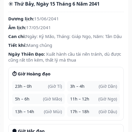
☀️ Thứ Bảy, Ngày 15 Tháng 6 Năm 2041
Dương lịch:
15/06/2041
Âm lịch:
17/05/2041
Can chi:
Ngày: Kỷ Mão, Tháng: Giáp Ngọ, Năm: Tân Dậu
Tiết khí:
Mang chủng
Ngày Thiên Đạo:
Xuất hành cầu tài nên tránh, dù được
cũng rất tốn kém, thất lý mà thua
⏱️ Giờ Hoàng đạo
23h – 0h
(Giờ Tí)
3h – 4h
(Giờ Dần)
5h – 6h
(Giờ Mão)
11h – 12h
(Giờ Ngọ)
13h – 14h
(Giờ Mùi)
17h – 18h
(Giờ Dậu)
🌑 Giờ Hắc đạo