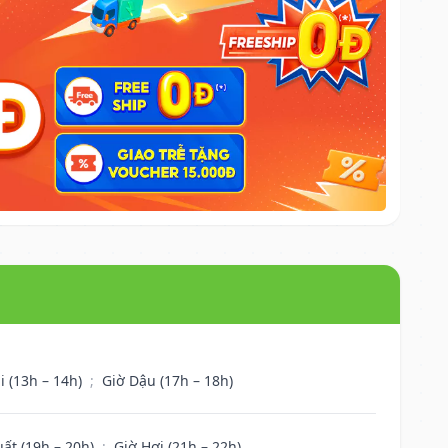
i (13h – 14h)
;
Giờ Dậu (17h – 18h)
uất (19h – 20h)
;
Giờ Hợi (21h – 22h)