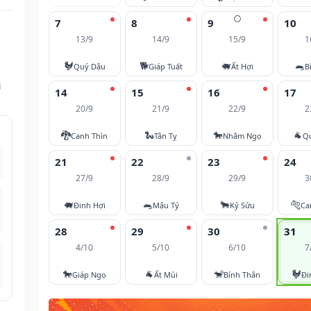
🌕
7
8
9
10
13/9
14/9
15/9
1
🐓
🐕
🐖
🐀
Quý Dậu
Giáp Tuất
Ất Hợi
B
i
14
15
16
17
20/9
21/9
22/9
2
🐉
🐍
🐎
🐐
Canh Thìn
Tân Tỵ
Nhâm Ngọ
Q
21
22
23
24
27/9
28/9
29/9
3
🐖
🐀
🐂
🐅
Đinh Hợi
Mậu Tý
Kỷ Sửu
Ca
28
29
30
31
4/10
5/10
6/10
7
🐎
🐐
🐒
🐓
Giáp Ngọ
Ất Mùi
Bính Thân
Đi