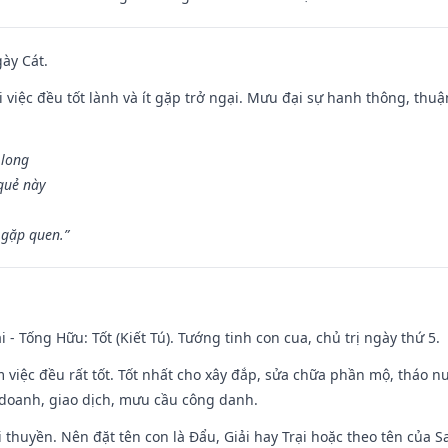
gày Cát.
 việc đều tốt lành và ít gặp trở ngại. Mưu đại sự hanh thông, thuậ
 long
 quẻ này
 gặp quen.”
i - Tống Hữu: Tốt (Kiết Tú). Tướng tinh con cua, chủ trị ngày thứ 5.
m việc đều rất tốt. Tốt nhất cho xây đắp, sửa chữa phần mộ, tháo nư
 doanh, giao dịch, mưu cầu công danh.
 đi thuyền. Nên đặt tên con là Đẩu, Giải hay Trại hoặc theo tên của