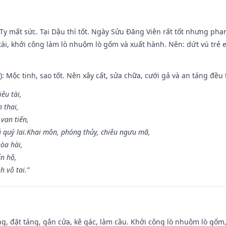
 Tỵ mất sức. Tại Dậu thì tốt. Ngày Sửu Đăng Viên rất tốt nhưng ph
 tài, khởi công làm lò nhuộm lò gốm và xuất hành. Nên: dứt vú trẻ e
: Mộc tinh, sao tốt. Nên xây cất, sửa chữa, cưới gả và an táng đều 
iêu tài,
 thai,
 vạn tiến,
ú quý lai.Khai môn, phóng thủy, chiêu ngưu mã,
òa hài,
ến hộ,
h vô tai.”
ng, đặt táng, gắn cửa, kê gác, làm cầu. Khởi công lò nhuộm lò gốm,