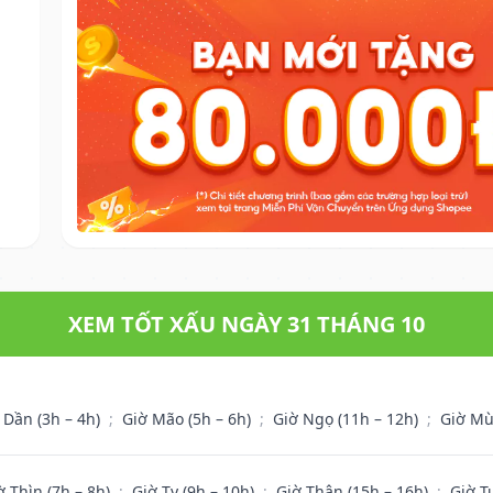
XEM TỐT XẤU NGÀY 31 THÁNG 10
 Dần (3h – 4h)
;
Giờ Mão (5h – 6h)
;
Giờ Ngọ (11h – 12h)
;
Giờ Mù
ờ Thìn (7h – 8h)
;
Giờ Tỵ (9h – 10h)
;
Giờ Thân (15h – 16h)
;
Giờ T