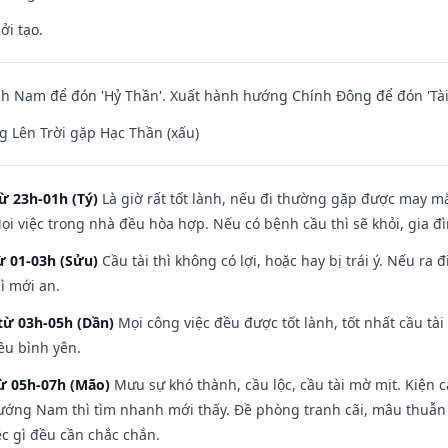
ởi tạo.
h Nam để đón 'Hỷ Thần'. Xuất hành hướng Chính Đông để đón 'Tài
 Lên Trời gặp Hạc Thần (xấu)
ừ 23h-01h (Tý)
Là giờ rất tốt lành, nếu đi thường gặp được may mắ
ọi việc trong nhà đều hòa hợp. Nếu có bệnh cầu thì sẽ khỏi, gia 
ừ 01-03h (Sửu)
Cầu tài thì không có lợi, hoặc hay bị trái ý. Nếu ra 
ì mới an.
từ 03h-05h (Dần)
Mọi công việc đều được tốt lành, tốt nhất cầu t
ều bình yên.
từ 05h-07h (Mão)
Mưu sự khó thành, cầu lộc, cầu tài mờ mịt. Kiện c
hướng Nam thì tìm nhanh mới thấy. Đề phòng tranh cãi, mâu thuẫn
ệc gì đều cần chắc chắn.