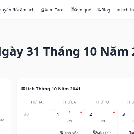
🃏
huyển đổi âm lịch
🔮
Xem Tarot
Xem quẻ
📝
Blog
📅
Lịch t
gày 31 Tháng 10 Năm 
Lịch Tháng 10 Năm 2041
THỨ HAI
THỨ BA
THỨ TƯ
THỨ
⭐
30
1
2
3
041
7/9
8/9
🐈
🐉
🐍
Đinh Mão
Mậu Thìn