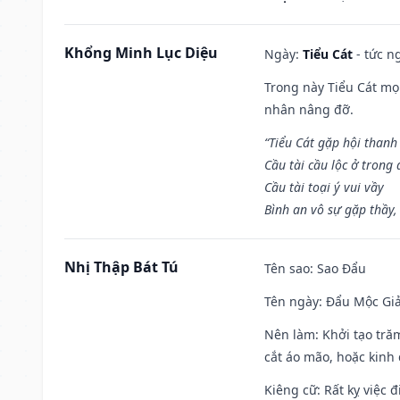
Khổng Minh Lục Diệu
Ngày:
Tiểu Cát
- tức n
Trong này Tiểu Cát mọi
nhân nâng đỡ.
“Tiểu Cát gặp hội thanh
Cầu tài cầu lộc ở trong
Cầu tài toại ý vui vầy
Bình an vô sự gặp thầy,
Nhị Thập Bát Tú
Tên sao
: Sao Đẩu
Tên ngày
: Đẩu Mộc Giả
Nên làm
: Khởi tạo tră
cắt áo mão, hoặc kinh
Kiêng cữ
: Rất kỵ việc