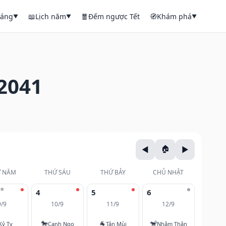
háng
📖
Lịch năm
🧧
Đếm ngược Tết
🧭
Khám phá
▼
▼
▼
2041
 NĂM
THỨ SÁU
THỨ BẢY
CHỦ NHẬT
⭐
4
5
6
9/9
10/9
11/9
12/9
🐎
🐐
🐒
Kỷ Tỵ
Canh Ngọ
Tân Mùi
Nhâm Thân