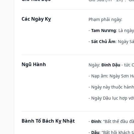
Các Ngày Kỵ
Phạm phải ngày:
-
Tam Nương
: Là ngà
-
Sát Chủ Âm
: Ngày Sá
Ngũ Hành
Ngày:
Đinh Dậu
- tức 
- Nạp âm: Ngày Sơn Hạ
- Ngày này thuộc hành
- Ngày Dậu lục hợp với
Bành Tổ Bách Kỵ Nhật
-
Đinh
: “Bất thế đầu đ
-
Dậu
: “Bất hội khách