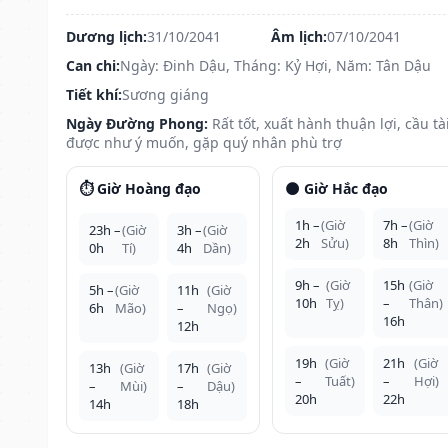
Dương lịch:
31/10/2041
Âm lịch:
07/10/2041
Can chi:
Ngày: Đinh Dậu, Tháng: Kỷ Hợi, Năm: Tân Dậu
Tiết khí:
Sương giáng
Ngày Đường Phong:
Rất tốt, xuất hành thuận lợi, cầu tà
được như ý muốn, gặp quý nhân phù trợ
⏱️ Giờ Hoàng đạo
🌑 Giờ Hắc đạo
1h –
(Giờ
7h –
(Giờ
23h –
(Giờ
3h –
(Giờ
2h
Sửu)
8h
Thìn)
0h
Tí)
4h
Dần)
9h –
(Giờ
15h
(Giờ
5h –
(Giờ
11h
(Giờ
10h
Tỵ)
–
Thân)
6h
Mão)
–
Ngọ)
16h
12h
19h
(Giờ
21h
(Giờ
13h
(Giờ
17h
(Giờ
–
Tuất)
–
Hợi)
–
Mùi)
–
Dậu)
20h
22h
14h
18h