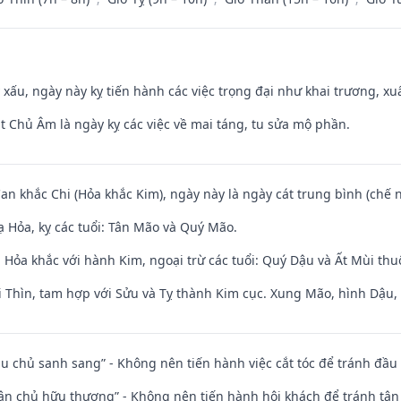
y xấu, ngày này kỵ tiến hành các việc trọng đại như khai trương, xuấ
t Chủ Âm là ngày kỵ các việc về mai táng, tu sửa mộ phần.
Can khắc Chi (Hỏa khắc Kim), ngày này là ngày cát trung bình (chế n
 Hỏa, kỵ các tuổi: Tân Mão và Quý Mão.
 Hỏa khắc với hành Kim, ngoại trừ các tuổi: Quý Dậu và Ất Mùi th
 Thìn, tam hợp với Sửu và Tỵ thành Kim cục. Xung Mão, hình Dậu, h
ầu chủ sanh sang” - Không nên tiến hành việc cắt tóc để tránh đầu
 tân chủ hữu thương” - Không nên tiến hành hội khách để tránh tân