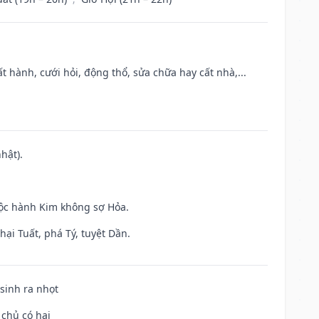
t hành, cưới hỏi, động thổ, sửa chữa hay cất nhà,...
hật).
uộc hành Kim không sợ Hỏa.
ại Tuất, phá Tý, tuyệt Dần.
 sinh ra nhọt
 chủ có hại