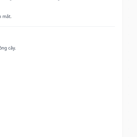
h mắt.
ồng cây.