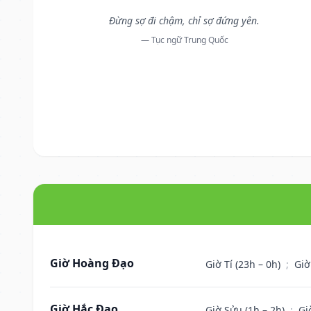
Đừng sợ đi chậm, chỉ sợ đứng yên.
— Tục ngữ Trung Quốc
Giờ Hoàng Đạo
Giờ Tí (23h – 0h)
;
Giờ
Giờ Hắc Đạo
Giờ Sửu (1h – 2h)
;
Gi