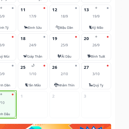
⭐
⭐
11
12
13
6/9
17/9
18/9
19/9
🐂
🐅
🐈
ính Tý
Đinh Sửu
Mậu Dần
Kỷ Mão
⭐
18
19
20
3/9
24/9
25/9
26/9
🐒
🐓
🐕
uý Mùi
Giáp Thân
Ất Dậu
Bính Tuất
🌙
25
26
27
0/9
1/10
2/10
3/10
🐈
🐉
🐍
nh Dần
Tân Mão
Nhâm Thìn
Quý Tỵ
⭐
1
2
3
/10
nh Dậu