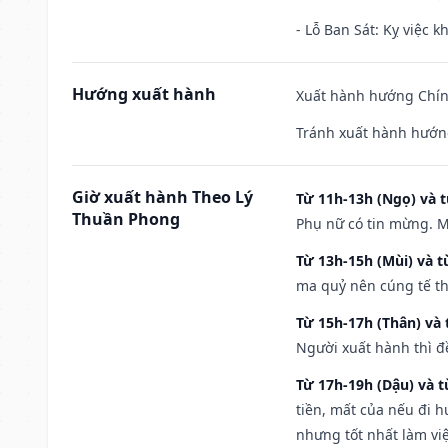
- Lỗ Ban Sát: Kỵ việc kh
Hướng xuất hành
Xuất hành hướng Chín
Tránh xuất hành hướng
Giờ xuất hành Theo Lý
Từ 11h-13h (Ngọ) và t
Thuần Phong
Phụ nữ có tin mừng. M
Từ 13h-15h (Mùi) và t
ma quỷ nên cúng tế th
Từ 15h-17h (Thân) và 
Người xuất hành thì đ
Từ 17h-19h (Dậu) và 
tiền, mất của nếu đi 
nhưng tốt nhất làm vi