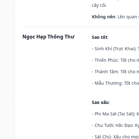
cây cối.
Không nên
: Lên quan
Ngọc Hạp Thông Thư
Sao tốt
:
- Sinh Khí (Trực Khai):
- Thiên Phúc: Tốt cho m
- Thánh Tâm: Tốt cho m
- Mẫu Thương: Tốt cho 
Sao xấu
:
- Phi Ma Sát (Tai Sát): 
- Chu Tước Hắc Đạo: Kỵ
- Sát Chủ: Xấu cho mọi