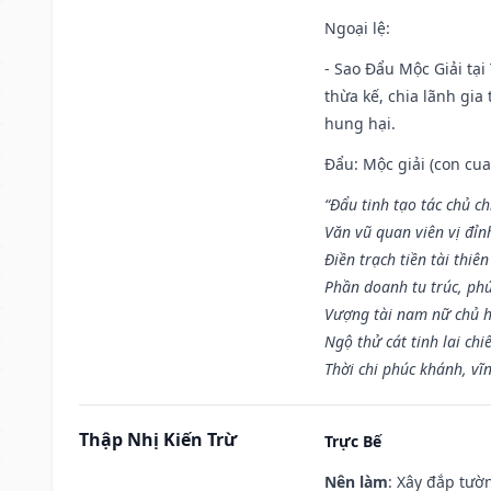
Ngoại lệ
:
- Sao Đẩu Mộc Giải tại
thừa kế, chia lãnh gia
hung hại.
Đẩu: Mộc giải (con cua)
“Đẩu tinh tạo tác chủ ch
Văn vũ quan viên vị đỉnh
Điền trạch tiền tài thiên
Phần doanh tu trúc, ph
Vượng tài nam nữ chủ h
Ngộ thử cát tinh lai chi
Thời chi phúc khánh, vĩn
Thập Nhị Kiến Trừ
Trực Bế
Nên làm
: Xây đắp tườ