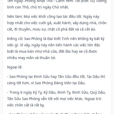
Tên ngày
: Phòng Nhật Thố - Cảnh Yêm: Tốt (Kiết Tú) Tướng
tinh con Thỏ, chủ trị ngày Chủ nhật.
Nên làm
: Mọi việc khởi công tạo tác đều tốt. Ngày này
hợp nhất cho việc cưới gả, xuất hành, xây dựng nhà, chôn
cất, đi thuyền, mưu sự, chặt cỏ phá đất và cả cắt áo.
Kiêng cữ
: Sao Phòng là Đại Kiết Tinh nên không kỵ bất kỳ
việc gì. Vì vậy, ngày này nên tiến hành các việc lớn đặc
biệt là mua bán như nhà cửa, đất đai hay xe cộ được
nhiều may mắn và thuận lợi.
Ngoại lệ
:
- Sao Phòng tại Đinh Sửu hay Tân Sửu đều tốt. Tại Dậu thì
càng tốt hơn, vì Sao Phòng Đăng Viên tại Dậu.
- Trong 6 ngày Kỷ Tỵ, Kỷ Dậu, Đinh Tỵ, Đinh Sửu, Quý Dậu,
Tân Sửu Sao Phòng vẫn tốt với mọi việc khác. Ngoại trừ
việc chôn cất là rất kỵ.