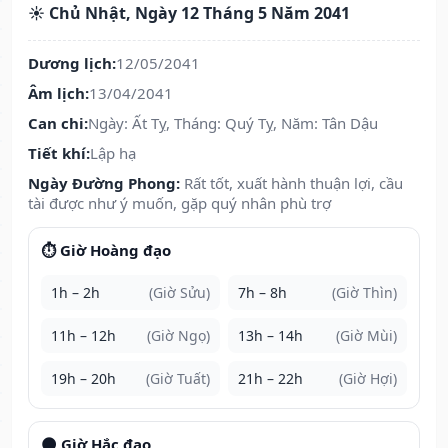
☀️ Chủ Nhật, Ngày 12 Tháng 5 Năm 2041
Dương lịch:
12/05/2041
Âm lịch:
13/04/2041
Can chi:
Ngày: Ất Tỵ, Tháng: Quý Tỵ, Năm: Tân Dậu
Tiết khí:
Lập hạ
Ngày Đường Phong:
Rất tốt, xuất hành thuận lợi, cầu
tài được như ý muốn, gặp quý nhân phù trợ
⏱️ Giờ Hoàng đạo
1h – 2h
(Giờ Sửu)
7h – 8h
(Giờ Thìn)
11h – 12h
(Giờ Ngọ)
13h – 14h
(Giờ Mùi)
19h – 20h
(Giờ Tuất)
21h – 22h
(Giờ Hợi)
🌑 Giờ Hắc đạo