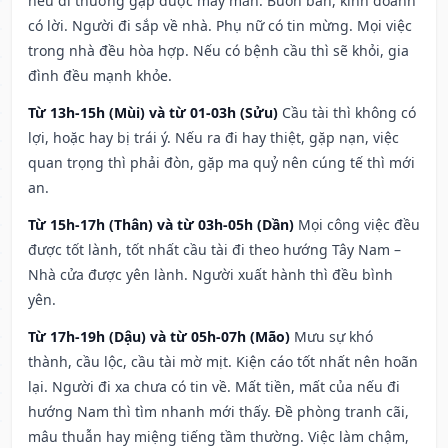
nếu đi thường gặp được may mắn. Buôn bán, kinh doanh
có lời. Người đi sắp về nhà. Phụ nữ có tin mừng. Mọi việc
trong nhà đều hòa hợp. Nếu có bệnh cầu thì sẽ khỏi, gia
đình đều mạnh khỏe.
Từ 13h-15h (Mùi) và từ 01-03h (Sửu)
Cầu tài thì không có
lợi, hoặc hay bị trái ý. Nếu ra đi hay thiệt, gặp nạn, việc
quan trọng thì phải đòn, gặp ma quỷ nên cúng tế thì mới
an.
Từ 15h-17h (Thân) và từ 03h-05h (Dần)
Mọi công việc đều
được tốt lành, tốt nhất cầu tài đi theo hướng Tây Nam –
Nhà cửa được yên lành. Người xuất hành thì đều bình
yên.
Từ 17h-19h (Dậu) và từ 05h-07h (Mão)
Mưu sự khó
thành, cầu lộc, cầu tài mờ mịt. Kiện cáo tốt nhất nên hoãn
lại. Người đi xa chưa có tin về. Mất tiền, mất của nếu đi
hướng Nam thì tìm nhanh mới thấy. Đề phòng tranh cãi,
mâu thuẫn hay miệng tiếng tầm thường. Việc làm chậm,