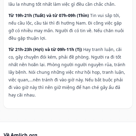
lâu la nhưng tốt nhất làm việc gì đều cần chắc chắn.
Từ 19h-21h (Tuất) và từ 07h-09h (Thìn)
Tin vui sắp tới,
nếu cầu lộc, cầu tài thì đi hướng Nam. Đi công việc gặp
gỡ có nhiều may mắn. Người đi có tin về. Nếu chăn nuôi
đều gặp thuận lợi.
Từ 21h-23h (Hợi) và từ 09h-11h (Tị)
Hay tranh luận, cãi
cọ, gây chuyện đói kém, phải đề phòng. Người ra đi tốt
nhất nên hoãn lại. Phòng người người nguyền rủa, tránh
lây bệnh. Nói chung những việc như hội họp, tranh luận,
việc quan,…nên tránh đi vào giờ này. Nếu bắt buộc phải
đi vào giờ này thì nên giữ miệng để hạn ché gây ẩu đả
hay cãi nhau.
Về Amlich.org