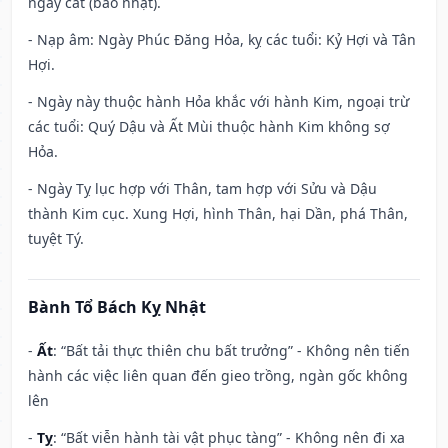
ngày cát (bảo nhật).
- Nạp âm: Ngày Phúc Đăng Hỏa, kỵ các tuổi: Kỷ Hợi và Tân
Hợi.
- Ngày này thuộc hành Hỏa khắc với hành Kim, ngoại trừ
các tuổi: Quý Dậu và Ất Mùi thuộc hành Kim không sợ
Hỏa.
- Ngày Tỵ lục hợp với Thân, tam hợp với Sửu và Dậu
thành Kim cục. Xung Hợi, hình Thân, hại Dần, phá Thân,
tuyệt Tý.
Bành Tổ Bách Kỵ Nhật
-
Ất
: “Bất tải thực thiên chu bất trưởng” - Không nên tiến
hành các việc liên quan đến gieo trồng, ngàn gốc không
lên
-
Tỵ
: “Bất viễn hành tài vật phục tàng” - Không nên đi xa