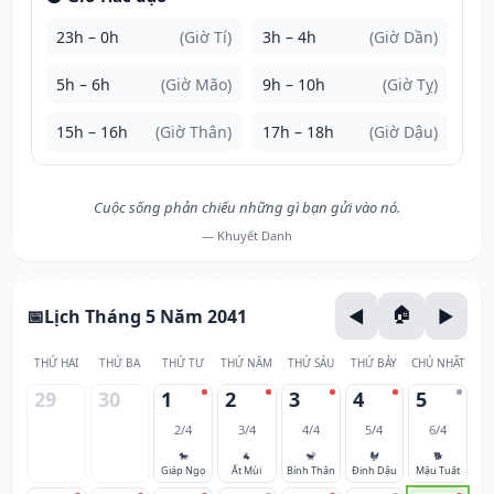
23h – 0h
(Giờ Tí)
3h – 4h
(Giờ Dần)
5h – 6h
(Giờ Mão)
9h – 10h
(Giờ Tỵ)
15h – 16h
(Giờ Thân)
17h – 18h
(Giờ Dậu)
Cuộc sống phản chiếu những gì bạn gửi vào nó.
— Khuyết Danh
Lịch Tháng 5 Năm 2041
THỨ HAI
THỨ BA
THỨ TƯ
THỨ NĂM
THỨ SÁU
THỨ BẢY
CHỦ NHẬT
29
30
1
2
3
4
5
2/4
3/4
4/4
5/4
6/4
🐎
🐐
🐒
🐓
🐕
Giáp Ngọ
Ất Mùi
Bính Thân
Đinh Dậu
Mậu Tuất