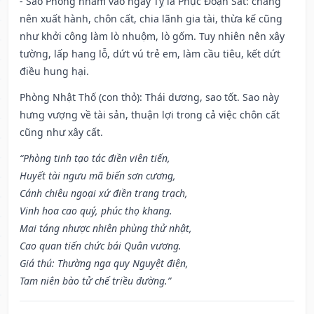
- Sao Phòng nhằm vào ngày Tỵ là Phục Đoạn Sát: chẳng
nên xuất hành, chôn cất, chia lãnh gia tài, thừa kế cũng
như khởi công làm lò nhuộm, lò gốm. Tuy nhiên nên xây
tường, lấp hang lỗ, dứt vú trẻ em, làm cầu tiêu, kết dứt
điều hung hại.
Phòng Nhật Thố (con thỏ): Thái dương, sao tốt. Sao này
hưng vượng về tài sản, thuận lợi trong cả việc chôn cất
cũng như xây cất.
“Phòng tinh tạo tác điền viên tiến,
Huyết tài ngưu mã biến sơn cương,
Cánh chiêu ngoại xứ điền trang trạch,
Vinh hoa cao quý, phúc thọ khang.
Mai táng nhược nhiên phùng thử nhật,
Cao quan tiến chức bái Quân vương.
Giá thú: Thường nga quy Nguyệt điện,
Tam niên bào tử chế triều đường.”