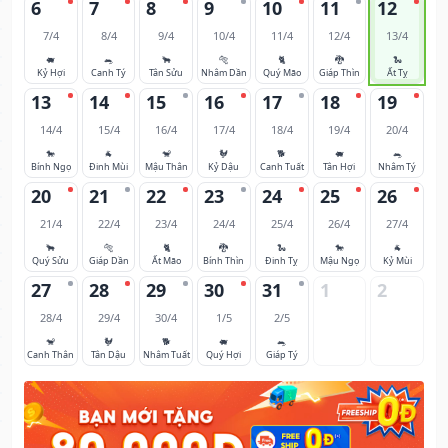
6
7
8
9
10
11
12
7/4
8/4
9/4
10/4
11/4
12/4
13/4
🐖
🐀
🐂
🐅
🐈
🐉
🐍
Kỷ Hợi
Canh Tý
Tân Sửu
Nhâm Dần
Quý Mão
Giáp Thìn
Ất Tỵ
13
14
15
16
17
18
19
14/4
15/4
16/4
17/4
18/4
19/4
20/4
🐎
🐐
🐒
🐓
🐕
🐖
🐀
Bính Ngọ
Đinh Mùi
Mậu Thân
Kỷ Dậu
Canh Tuất
Tân Hợi
Nhâm Tý
20
21
22
23
24
25
26
21/4
22/4
23/4
24/4
25/4
26/4
27/4
🐂
🐅
🐈
🐉
🐍
🐎
🐐
Quý Sửu
Giáp Dần
Ất Mão
Bính Thìn
Đinh Tỵ
Mậu Ngọ
Kỷ Mùi
27
28
29
30
31
1
2
28/4
29/4
30/4
1/5
2/5
🐒
🐓
🐕
🐖
🐀
Canh Thân
Tân Dậu
Nhâm Tuất
Quý Hợi
Giáp Tý