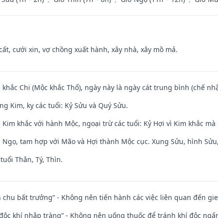
 cất, cưới xin, vợ chồng xuất hành, xây nhà, xây mồ mả.
 khắc Chi (Mộc khắc Thổ), ngày này là ngày cát trung bình (chế nhậ
ng Kim, kỵ các tuổi: Kỷ Sửu và Quý Sửu.
Kim khắc với hành Mộc, ngoại trừ các tuổi: Kỷ Hợi vì Kim khắc mà 
i Ngọ, tam hợp với Mão và Hợi thành Mộc cục. Xung Sửu, hình Sửu, 
tuổi Thân, Tý, Thìn.
iên chu bất trưởng” - Không nên tiến hành các việc liên quan đến g
 độc khí nhập tràng” - Không nên uống thuốc để tránh khí độc ngấ