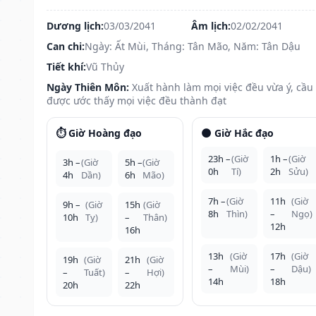
Dương lịch:
03/03/2041
Âm lịch:
02/02/2041
Can chi:
Ngày: Ất Mùi, Tháng: Tân Mão, Năm: Tân Dậu
Tiết khí:
Vũ Thủy
Ngày Thiên Môn:
Xuất hành làm mọi việc đều vừa ý, cầu
được ước thấy mọi việc đều thành đạt
⏱️ Giờ Hoàng đạo
🌑 Giờ Hắc đạo
23h –
(Giờ
1h –
(Giờ
3h –
(Giờ
5h –
(Giờ
0h
Tí)
2h
Sửu)
4h
Dần)
6h
Mão)
7h –
(Giờ
11h
(Giờ
9h –
(Giờ
15h
(Giờ
8h
Thìn)
–
Ngọ)
10h
Tỵ)
–
Thân)
12h
16h
13h
(Giờ
17h
(Giờ
19h
(Giờ
21h
(Giờ
–
Mùi)
–
Dậu)
–
Tuất)
–
Hợi)
14h
18h
20h
22h