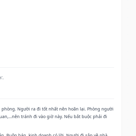
'.
ề phòng. Người ra đi tốt nhất nên hoãn lại. Phòng người
uan,…nên tránh đi vào giờ này. Nếu bắt buộc phải đi
n. Buôn bán, kinh doanh có lời. Người đi sắp về nhà.