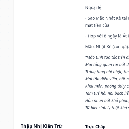
Ngoại lệ
:
- Sao Mão Nhật Kê tại 
mất tiền của.
- Hợp với 8 ngày là Ất
Mão: Nhật Kê (con gà):
“Mão tinh tạo tác tiến 
Mai táng quan tai bất đ
Trùng tang nhị nhật, ta
Mại tận điền viên, bất 
Khai môn, phóng thủy ch
Tam tuế hài nhi bạch li
Hôn nhân bất khả phùng
Tử biệt sinh ly thật khả 
Thập Nhị Kiến Trừ
Trực Chấp