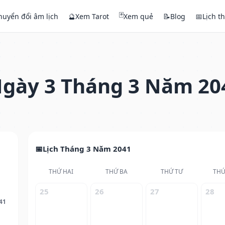
🃏
huyển đổi âm lịch
🔮
Xem Tarot
Xem quẻ
📝
Blog
📅
Lịch t
gày 3 Tháng 3 Năm 20
Lịch Tháng 3 Năm 2041
THỨ HAI
THỨ BA
THỨ TƯ
THỨ
25
26
27
28
41