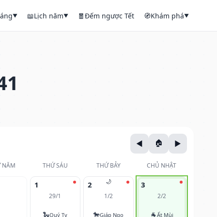
háng
📖
Lịch năm
🧧
Đếm ngược Tết
🧭
Khám phá
▼
▼
▼
41
 NĂM
THỨ SÁU
THỨ BẢY
CHỦ NHẬT
🌙
1
2
3
29/1
1/2
2/2
🐍
🐎
🐐
Quý Tỵ
Giáp Ngọ
Ất Mùi