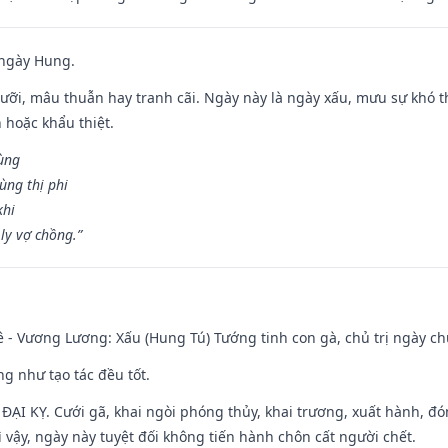
 ngày Hung.
ỡi, mâu thuẫn hay tranh cãi. Ngày này là ngày xấu, mưu sự khó thà
 hoặc khẩu thiệt.
cùng
ùng thị phi
khi
ly vợ chồng.”
 - Vương Lương: Xấu (Hung Tú) Tướng tinh con gà, chủ trị ngày ch
ng như tạo tác đều tốt.
ì ĐẠI KỴ. Cưới gã, khai ngòi phóng thủy, khai trương, xuất hành, đó
 vậy, ngày này tuyệt đối không tiến hành chôn cất người chết.