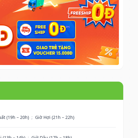
uất (19h – 20h)
;
Giờ Hợi (21h – 22h)
i (13h – 14h)
;
Giờ Dậu (17h – 18h)