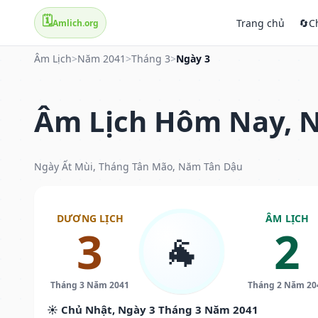
🗓️
Trang chủ
🔄
C
Amlich.org
Âm Lịch
>
Năm 2041
>
Tháng 3
>
Ngày 3
Âm Lịch Hôm Nay, N
Ngày Ất Mùi, Tháng Tân Mão, Năm Tân Dậu
DƯƠNG LỊCH
ÂM LỊCH
3
2
🐐
Tháng 3 Năm 2041
Tháng 2 Năm 20
☀️ Chủ Nhật, Ngày 3 Tháng 3 Năm 2041