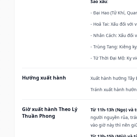
Sao xấu
:
- Đại Hao (Tử Khí, Qua
- Hoả Tai: Xấu đối với 
- Nhân Cách: Xấu đối vớ
- Trùng Tang: Kiêng kỵ
- Tứ Thời Đại Mộ: Kỵ vi
Hướng xuất hành
Xuất hành hướng Tây B
Tránh xuất hành hướng
Giờ xuất hành Theo Lý
Từ 11h-13h (Ngọ) và t
Thuần Phong
người nguyền rủa, trá
vào giờ này thì nên g
Từ 13h-15h (Mùi) và t