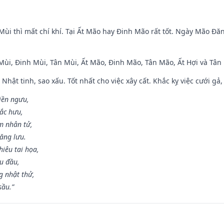
Mùi thì mất chí khí. Tại Ất Mão hay Đinh Mão rất tốt. Ngày Mão Đă
 Mùi, Đinh Mùi, Tân Mùi, Ất Mão, Đinh Mão, Tân Mão, Ất Hợi và Tân 
 Nhật tinh, sao xấu. Tốt nhất cho việc xây cất. Khắc kỵ việc cưới g
điền ngưu,
ắc hưu,
m nhân tử,
năng lưu.
iêu tai họa,
ễu đầu,
 nhật thử,
sầu.”