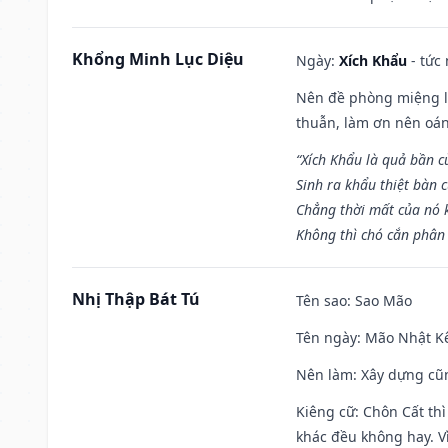
Khổng Minh Lục Diệu
Ngày:
Xích Khẩu
- tức
Nên đề phòng miệng lư
thuẫn, làm ơn nên oán
“Xích Khẩu là quả bần 
Sinh ra khẩu thiệt bàn c
Chẳng thời mất của nó 
Không thì chó cắn phân 
Nhị Thập Bát Tú
Tên sao
: Sao Mão
Tên ngày
: Mão Nhật Kê
Nên làm
: Xây dựng cũ
Kiêng cữ
: Chôn Cất th
khác đều không hay. Vì