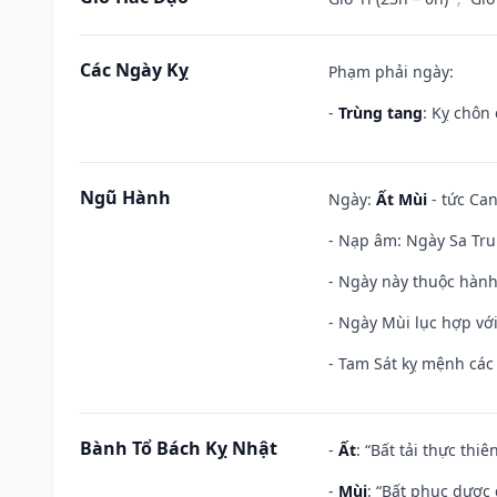
Các Ngày Kỵ
Phạm phải ngày:
-
Trùng tang
: Kỵ chôn
Ngũ Hành
Ngày:
Ất Mùi
- tức Can
- Nạp âm: Ngày Sa Tru
- Ngày này thuộc hành 
- Ngày Mùi lục hợp vớ
- Tam Sát kỵ mệnh các 
Bành Tổ Bách Kỵ Nhật
-
Ất
: “Bất tải thực th
-
Mùi
: “Bất phục dược