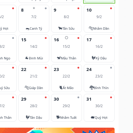
⭐
8
9
10
6/2
7/2
8/2
9/2
🐀
🐂
🐅
ỷ Hợi
Canh Tý
Tân Sửu
Nhâm Dần
🌕
15
16
17
3/2
14/2
15/2
16/2
🐐
🐒
🐓
nh Ngọ
Đinh Mùi
Mậu Thân
Kỷ Dậu
22
23
24
0/2
21/2
22/2
23/2
🐅
🐈
🐉
uý Sửu
Giáp Dần
Ất Mão
Bính Thìn
29
30
31
7/2
28/2
29/2
30/2
🐓
🐕
🐖
nh Thân
Tân Dậu
Nhâm Tuất
Quý Hợi