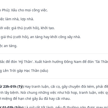
n Phú): Xấu cho mọi công việc.
việc làm nhà, lợp nhà.
i việc giá thú (cưới hỏi), khởi tạo.
 giá thú (cưới hỏi), an táng hay khởi công xây nhà.
ệc an táng.
ắc để đón 'Hỷ Thần'. Xuất hành hướng Đông Nam để đón 'Tài Thần
 Lên Trời gặp Hạc Thần (xấu)
ừ 23h-01h (Tý)
Hay tranh luận, cãi cọ, gây chuyện đói kém, phải đ
nh lây bệnh. Nói chung những việc như hội họp, tranh luận, việc q
iữ miệng để hạn ché gây ẩu đả hay cãi nhau.
ừ 01-03h (Sửu)
Là giờ rất tốt lành, nếu đi thường gặp được may mắ