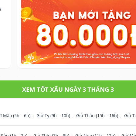
i
XEM TỐT XẤU NGÀY 3 THÁNG 3
ờ Mão (5h – 6h)
;
Giờ Tỵ (9h – 10h)
;
Giờ Thân (15h – 16h)
;
Giờ T
 Sửu (1h – 2h)
;
Giờ Thìn (7h – 8h)
;
Giờ Ngọ (11h – 12h)
;
Giờ Mù