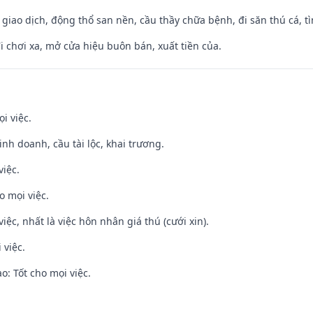
, giao dịch, động thổ san nền, cầu thầy chữa bệnh, đi săn thú cá, 
đi chơi xa, mở cửa hiệu buôn bán, xuất tiền của.
i việc.
 kinh doanh, cầu tài lộc, khai trương.
việc.
o mọi việc.
việc, nhất là việc hôn nhân giá thú (cưới xin).
 việc.
: Tốt cho mọi việc.