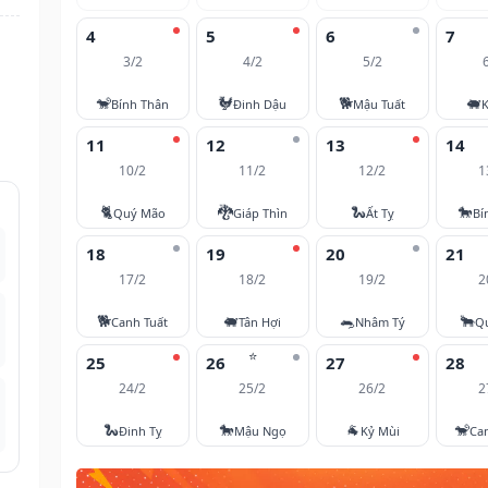
4
5
6
7
3/2
4/2
5/2
🐒
🐓
🐕
🐖
Bính Thân
Đinh Dậu
Mậu Tuất
K
11
12
13
14
10/2
11/2
12/2
1
🐈
🐉
🐍
🐎
Quý Mão
Giáp Thìn
Ất Tỵ
Bí
18
19
20
21
17/2
18/2
19/2
2
🐕
🐖
🐀
🐂
Canh Tuất
Tân Hợi
Nhâm Tý
Q
⭐
25
26
27
28
24/2
25/2
26/2
2
🐍
🐎
🐐
🐒
Đinh Tỵ
Mậu Ngọ
Kỷ Mùi
Ca