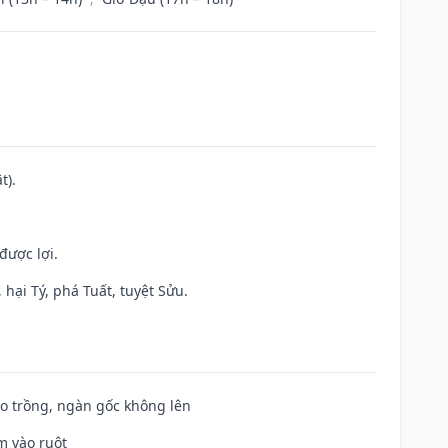
t).
được lợi.
hại Tý, phá Tuất, tuyệt Sửu.
ieo trồng, ngàn gốc không lên
m vào ruột