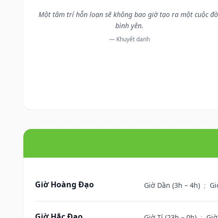
Một tâm trí hỗn loạn sẽ không bao giờ tạo ra một cuộc đờ
bình yên.
— Khuyết danh
Giờ Hoàng Đạo
Giờ Dần (3h – 4h)
;
Gi
Giờ Hắc Đạo
Giờ Tí (23h – 0h)
;
Giờ