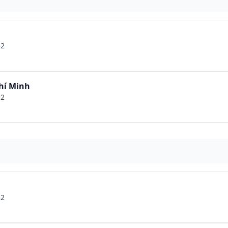
52
hí Minh
52
52