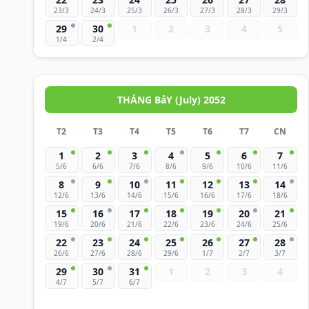
23/3
24/3
25/3
26/3
27/3
28/3
29/3
29
30
1
2
3
4
5
1/4
2/4
THÁNG BảY (July) 2052
T2
T3
T4
T5
T6
T7
CN
1
2
3
4
5
6
7
5/6
6/6
7/6
8/6
9/6
10/6
11/6
8
9
10
11
12
13
14
12/6
13/6
14/6
15/6
16/6
17/6
18/6
15
16
17
18
19
20
21
19/6
20/6
21/6
22/6
23/6
24/6
25/6
22
23
24
25
26
27
28
26/6
27/6
28/6
29/6
1/7
2/7
3/7
29
30
31
1
2
3
4
4/7
5/7
6/7