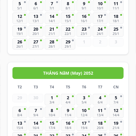
5
6
7
8
9
10
11
5/1
6/1
7/1
8/1
9/1
10/1
11/1
12
13
14
15
16
17
18
12/1
13/1
14/1
15/1
16/1
17/1
18/1
19
20
21
22
23
24
25
19/1
20/1
21/1
22/1
23/1
24/1
25/1
26
27
28
29
1
2
3
26/1
27/1
28/1
29/1
THÁNG NăM (May) 2052
T2
T3
T4
T5
T6
T7
CN
29
30
1
2
3
4
5
3/4
4/4
5/4
6/4
7/4
6
7
8
9
10
11
12
8/4
9/4
10/4
11/4
12/4
13/4
14/4
13
14
15
16
17
18
19
15/4
16/4
17/4
18/4
19/4
20/4
21/4
20
21
22
23
24
25
26