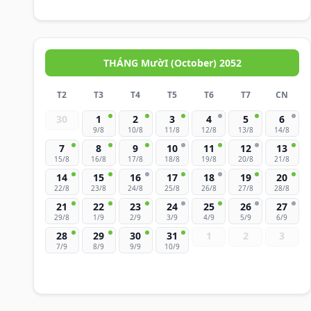
THÁNG MườI (October) 2052
T2
T3
T4
T5
T6
T7
CN
30
1
2
3
4
5
6
9/8
10/8
11/8
12/8
13/8
14/8
7
8
9
10
11
12
13
15/8
16/8
17/8
18/8
19/8
20/8
21/8
14
15
16
17
18
19
20
22/8
23/8
24/8
25/8
26/8
27/8
28/8
21
22
23
24
25
26
27
29/8
1/9
2/9
3/9
4/9
5/9
6/9
28
29
30
31
1
2
3
7/9
8/9
9/9
10/9