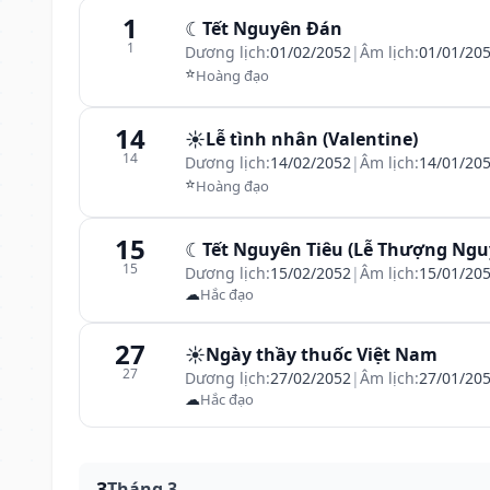
1
☾
Tết Nguyên Đán
1
Dương lịch:
01/02/2052
|
Âm lịch:
01/01/20
⭐
Hoàng đạo
14
☀️
Lễ tình nhân (Valentine)
14
Dương lịch:
14/02/2052
|
Âm lịch:
14/01/20
⭐
Hoàng đạo
15
☾
Tết Nguyên Tiêu (Lễ Thượng Ngu
15
Dương lịch:
15/02/2052
|
Âm lịch:
15/01/20
☁
Hắc đạo
27
☀️
Ngày thầy thuốc Việt Nam
27
Dương lịch:
27/02/2052
|
Âm lịch:
27/01/20
☁
Hắc đạo
3
Tháng 3