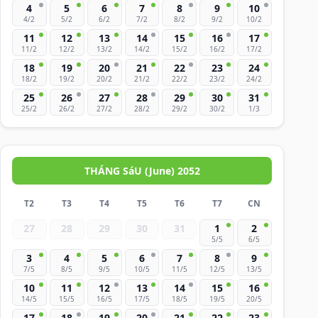
4
5
6
7
8
9
10
4/2
5/2
6/2
7/2
8/2
9/2
10/2
11
12
13
14
15
16
17
11/2
12/2
13/2
14/2
15/2
16/2
17/2
18
19
20
21
22
23
24
18/2
19/2
20/2
21/2
22/2
23/2
24/2
25
26
27
28
29
30
31
25/2
26/2
27/2
28/2
29/2
30/2
1/3
THÁNG SáU (June) 2052
T2
T3
T4
T5
T6
T7
CN
27
28
29
30
31
1
2
5/5
6/5
3
4
5
6
7
8
9
7/5
8/5
9/5
10/5
11/5
12/5
13/5
10
11
12
13
14
15
16
14/5
15/5
16/5
17/5
18/5
19/5
20/5
17
18
19
20
21
22
23