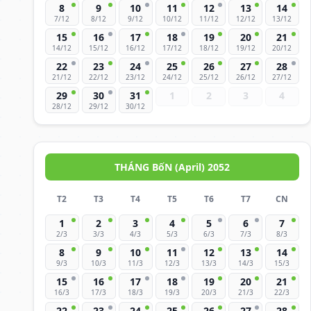
8
9
10
11
12
13
14
7/12
8/12
9/12
10/12
11/12
12/12
13/12
15
16
17
18
19
20
21
14/12
15/12
16/12
17/12
18/12
19/12
20/12
22
23
24
25
26
27
28
21/12
22/12
23/12
24/12
25/12
26/12
27/12
29
30
31
1
2
3
4
28/12
29/12
30/12
THÁNG BốN (April) 2052
T2
T3
T4
T5
T6
T7
CN
1
2
3
4
5
6
7
2/3
3/3
4/3
5/3
6/3
7/3
8/3
8
9
10
11
12
13
14
9/3
10/3
11/3
12/3
13/3
14/3
15/3
15
16
17
18
19
20
21
16/3
17/3
18/3
19/3
20/3
21/3
22/3
22
23
24
25
26
27
28