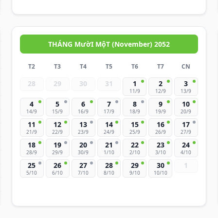
THÁNG MườI MộT (November) 2052
T2
T3
T4
T5
T6
T7
CN
28
29
30
31
1
2
3
11/9
12/9
13/9
4
5
6
7
8
9
10
14/9
15/9
16/9
17/9
18/9
19/9
20/9
11
12
13
14
15
16
17
21/9
22/9
23/9
24/9
25/9
26/9
27/9
18
19
20
21
22
23
24
28/9
29/9
30/9
1/10
2/10
3/10
4/10
25
26
27
28
29
30
1
5/10
6/10
7/10
8/10
9/10
10/10