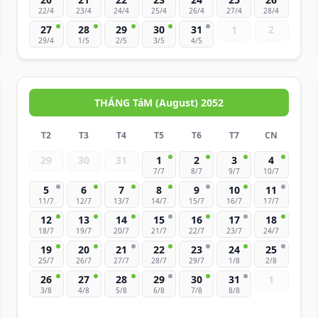
22/4
23/4
24/4
25/4
26/4
27/4
28/4
27
28
29
30
31
1
2
29/4
1/5
2/5
3/5
4/5
THÁNG TáM (August) 2052
T2
T3
T4
T5
T6
T7
CN
29
30
31
1
2
3
4
7/7
8/7
9/7
10/7
5
6
7
8
9
10
11
11/7
12/7
13/7
14/7
15/7
16/7
17/7
12
13
14
15
16
17
18
18/7
19/7
20/7
21/7
22/7
23/7
24/7
19
20
21
22
23
24
25
25/7
26/7
27/7
28/7
29/7
1/8
2/8
26
27
28
29
30
31
1
3/8
4/8
5/8
6/8
7/8
8/8