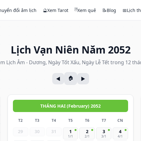
🃏
huyển đổi âm lịch
🔮
Xem Tarot
Xem quẻ
📝
Blog
📅
Lịch t
Lịch Vạn Niên Năm 2052
m Lịch Âm - Dương, Ngày Tốt Xấu, Ngày Lễ Tết trong 12 th
THÁNG HAI (February) 2052
T2
T3
T4
T5
T6
T7
CN
29
30
31
1
2
3
4
1/1
2/1
3/1
4/1