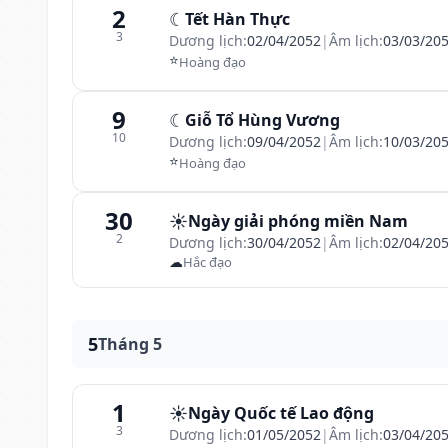
2
☾
Tết Hàn Thực
3
Dương lịch:
02/04/2052
|
Âm lịch:
03/03/20
⭐
Hoàng đạo
9
☾
Giỗ Tổ Hùng Vương
10
Dương lịch:
09/04/2052
|
Âm lịch:
10/03/20
⭐
Hoàng đạo
30
☀️
Ngày giải phóng miền Nam
2
Dương lịch:
30/04/2052
|
Âm lịch:
02/04/20
☁
Hắc đạo
5
Tháng 5
1
☀️
Ngày Quốc tế Lao động
3
Dương lịch:
01/05/2052
|
Âm lịch:
03/04/20