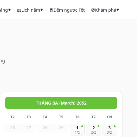
háng
📖
Lịch năm
🧧
Đếm ngược Tết
🧭
Khám phá
▼
▼
▼
áng
THÁNG BA (March) 2052
T2
T3
T4
T5
T6
T7
CN
26
27
28
29
1
2
3
1/2
2/2
3/2