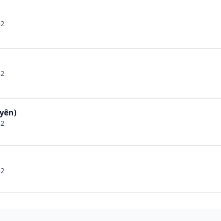
52
52
yên)
52
52