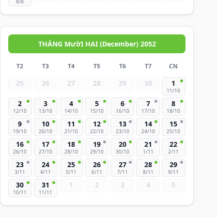
8/8
THÁNG MườI HAI (December) 2052
T2
T3
T4
T5
T6
T7
CN
25
26
27
28
29
30
1
11/10
2
3
4
5
6
7
8
12/10
13/10
14/10
15/10
16/10
17/10
18/10
9
10
11
12
13
14
15
19/10
20/10
21/10
22/10
23/10
24/10
25/10
16
17
18
19
20
21
22
26/10
27/10
28/10
29/10
30/10
1/11
2/11
23
24
25
26
27
28
29
3/11
4/11
5/11
6/11
7/11
8/11
9/11
30
31
1
2
3
4
5
10/11
11/11