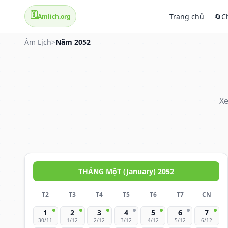
🗓️
Trang chủ
🔄
C
Amlich.org
Âm Lịch
>
Năm 2052
Xe
THÁNG MộT (January) 2052
T2
T3
T4
T5
T6
T7
CN
1
2
3
4
5
6
7
30/11
1/12
2/12
3/12
4/12
5/12
6/12