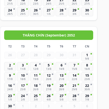
21/5
22/5
23/5
24/5
25/5
26/5
27/5
24
25
26
27
28
29
30
28/5
29/5
30/5
1/6
2/6
3/6
4/6
THÁNG CHíN (September) 2052
T2
T3
T4
T5
T6
T7
CN
26
27
28
29
30
31
1
9/8
2
3
4
5
6
7
8
10/8
11/8
12/8
13/8
14/8
15/8
16/8
9
10
11
12
13
14
15
17/8
18/8
19/8
20/8
21/8
22/8
23/8
16
17
18
19
20
21
22
24/8
25/8
26/8
27/8
28/8
29/8
30/8
23
24
25
26
27
28
29
1/8
2/8
3/8
4/8
5/8
6/8
7/8
30
1
2
3
4
5
6