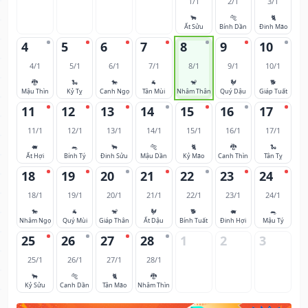
1/1
2/1
3/1
🐂
🐅
🐈
Ất Sửu
Bính Dần
Đinh Mão
4
5
6
7
8
9
10
4/1
5/1
6/1
7/1
8/1
9/1
10/1
🐉
🐍
🐎
🐐
🐒
🐓
🐕
Mậu Thìn
Kỷ Tỵ
Canh Ngọ
Tân Mùi
Nhâm Thân
Quý Dậu
Giáp Tuất
11
12
13
14
15
16
17
11/1
12/1
13/1
14/1
15/1
16/1
17/1
🐖
🐀
🐂
🐅
🐈
🐉
🐍
Ất Hợi
Bính Tý
Đinh Sửu
Mậu Dần
Kỷ Mão
Canh Thìn
Tân Tỵ
18
19
20
21
22
23
24
18/1
19/1
20/1
21/1
22/1
23/1
24/1
🐎
🐐
🐒
🐓
🐕
🐖
🐀
Nhâm Ngọ
Quý Mùi
Giáp Thân
Ất Dậu
Bính Tuất
Đinh Hợi
Mậu Tý
25
26
27
28
1
2
3
25/1
26/1
27/1
28/1
🐂
🐅
🐈
🐉
Kỷ Sửu
Canh Dần
Tân Mão
Nhâm Thìn