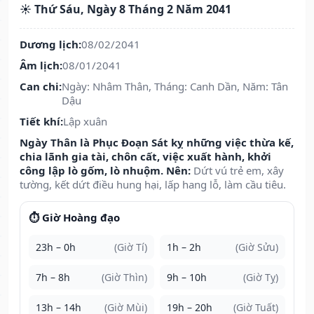
☀️ Thứ Sáu, Ngày 8 Tháng 2 Năm 2041
Dương lịch:
08/02/2041
Âm lịch:
08/01/2041
Can chi:
Ngày: Nhâm Thân, Tháng: Canh Dần, Năm: Tân
Dậu
Tiết khí:
Lập xuân
Ngày Thân là Phục Đoạn Sát kỵ những việc thừa kế,
chia lãnh gia tài, chôn cất, việc xuất hành, khởi
công lập lò gốm, lò nhuộm. Nên:
Dứt vú trẻ em, xây
tường, kết dứt điều hung hại, lấp hang lỗ, làm cầu tiêu.
⏱️ Giờ Hoàng đạo
23h – 0h
(Giờ Tí)
1h – 2h
(Giờ Sửu)
7h – 8h
(Giờ Thìn)
9h – 10h
(Giờ Tỵ)
13h – 14h
(Giờ Mùi)
19h – 20h
(Giờ Tuất)