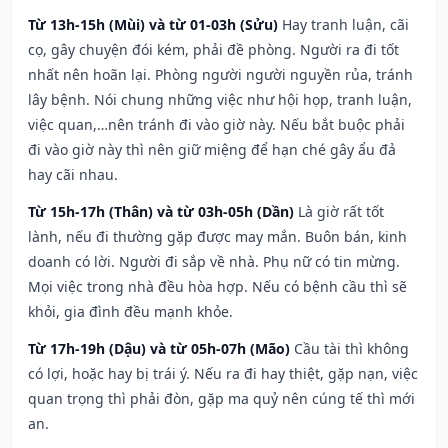
Từ 13h-15h (Mùi) và từ 01-03h (Sửu)
Hay tranh luận, cãi
cọ, gây chuyện đói kém, phải đề phòng. Người ra đi tốt
nhất nên hoãn lại. Phòng người người nguyền rủa, tránh
lây bệnh. Nói chung những việc như hội họp, tranh luận,
việc quan,…nên tránh đi vào giờ này. Nếu bắt buộc phải
đi vào giờ này thì nên giữ miệng để hạn ché gây ẩu đả
hay cãi nhau.
Từ 15h-17h (Thân) và từ 03h-05h (Dần)
Là giờ rất tốt
lành, nếu đi thường gặp được may mắn. Buôn bán, kinh
doanh có lời. Người đi sắp về nhà. Phụ nữ có tin mừng.
Mọi việc trong nhà đều hòa hợp. Nếu có bệnh cầu thì sẽ
khỏi, gia đình đều mạnh khỏe.
Từ 17h-19h (Dậu) và từ 05h-07h (Mão)
Cầu tài thì không
có lợi, hoặc hay bị trái ý. Nếu ra đi hay thiệt, gặp nạn, việc
quan trọng thì phải đòn, gặp ma quỷ nên cúng tế thì mới
an.