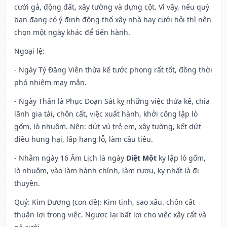
cưới gả, động đất, xây tường và dựng cột. Vì vậy, nếu quý
bạn đang có ý định động thổ xây nhà hay cưới hỏi thì nên
chọn một ngày khác để tiến hành.
Ngoại lệ
:
- Ngày Tý Đăng Viên thừa kế tước phong rất tốt, đồng thời
phó nhiệm may mắn.
- Ngày Thân là Phục Đoạn Sát kỵ những việc thừa kế, chia
lãnh gia tài, chôn cất, việc xuất hành, khởi công lập lò
gốm, lò nhuộm. Nên: dứt vú trẻ em, xây tường, kết dứt
điều hung hại, lấp hang lỗ, làm cầu tiêu.
- Nhằm ngày 16 Âm Lịch là ngày
Diệt Một
kỵ lập lò gốm,
lò nhuộm, vào làm hành chính, làm rượu, kỵ nhất là đi
thuyền.
Quỷ: Kim Dương (con dê): Kim tinh, sao xấu. chôn cất
thuận lợi trong việc. Ngược lại bất lợi cho việc xây cất và