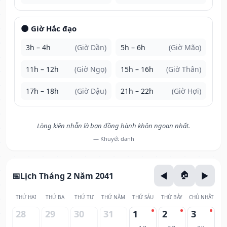
🌑 Giờ Hắc đạo
3h – 4h
(Giờ Dần)
5h – 6h
(Giờ Mão)
11h – 12h
(Giờ Ngọ)
15h – 16h
(Giờ Thân)
17h – 18h
(Giờ Dậu)
21h – 22h
(Giờ Hợi)
Lòng kiên nhẫn là bạn đồng hành khôn ngoan nhất.
— Khuyết danh
Lịch Tháng 2 Năm 2041
THỨ HAI
THỨ BA
THỨ TƯ
THỨ NĂM
THỨ SÁU
THỨ BẢY
CHỦ NHẬT
28
29
30
31
1
2
3