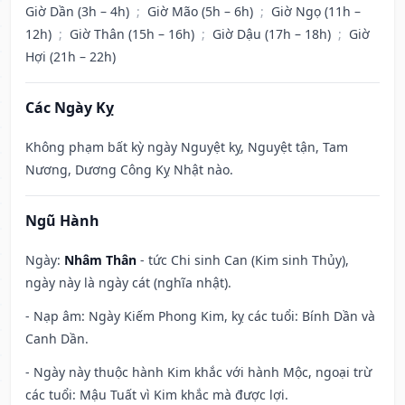
Giờ Dần (3h – 4h)
;
Giờ Mão (5h – 6h)
;
Giờ Ngọ (11h –
12h)
;
Giờ Thân (15h – 16h)
;
Giờ Dậu (17h – 18h)
;
Giờ
Hợi (21h – 22h)
Các Ngày Kỵ
Không phạm bất kỳ ngày Nguyệt kỵ, Nguyệt tận, Tam
Nương, Dương Công Kỵ Nhật nào.
Ngũ Hành
Ngày:
Nhâm Thân
- tức Chi sinh Can (Kim sinh Thủy),
ngày này là ngày cát (nghĩa nhật).
- Nạp âm: Ngày Kiếm Phong Kim, kỵ các tuổi: Bính Dần và
Canh Dần.
- Ngày này thuộc hành Kim khắc với hành Mộc, ngoại trừ
các tuổi: Mậu Tuất vì Kim khắc mà được lợi.