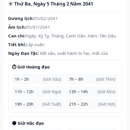
☀️ Thứ Ba, Ngày 5 Tháng 2 Năm 2041
Dương lịch:
05/02/2041
Âm lịch:
05/01/2041
Can chi:
Ngày: Kỷ Tỵ, Tháng: Canh Dần, Năm: Tân Dậu
Tiết khí:
Lập xuân
Ngày Đạo Tặc:
Rất xấu, xuất hành bị hại, mất của
⏱️ Giờ Hoàng đạo
1h – 2h
(Giờ Sửu)
7h – 8h
(Giờ Thìn)
11h – 12h
(Giờ Ngọ)
13h – 14h
(Giờ Mùi)
19h – 20h
(Giờ Tuất)
21h – 22h
(Giờ Hợi)
🌑 Giờ Hắc đạo