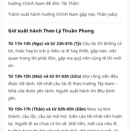
hướng Chính Nam để đón 'Tài Thần'.
Tránh xuất hành hướng Chính Nam gặp Hạc Thần (xấu)
Giờ xuất hành Theo Lý Thuần Phong
Từ 11h-13h (Ngọ) và từ 23h-01h (Tý)
Cầu tài thì không có
lợi, hoặc hay bị trái ý. Nếu ra đi hay thiệt, gặp nạn, việc
quan trọng thì phải đòn, gặp ma quỷ nên cúng tế thì mới
an.
Từ 13h-15h (Mùi) và từ 01-03h (Sửu)
Mọi công việc đều
được tốt lành, tốt nhất cầu tài đi theo hướng Tây Nam –
Nhà cửa được yên lành. Người xuất hành thì đều bình
yên.
Từ 15h-17h (Thân) và từ 03h-05h (Dần)
Mưu sự khó
thành, cầu lộc, cầu tài mờ mịt. Kiện cáo tốt nhất nên hoãn
lại. Người đi xa chưa có tin về. Mất tiền, mất của nếu đi
hướng Nam thì tìm nhanh mới thấy. Đề phòng tranh cãi,