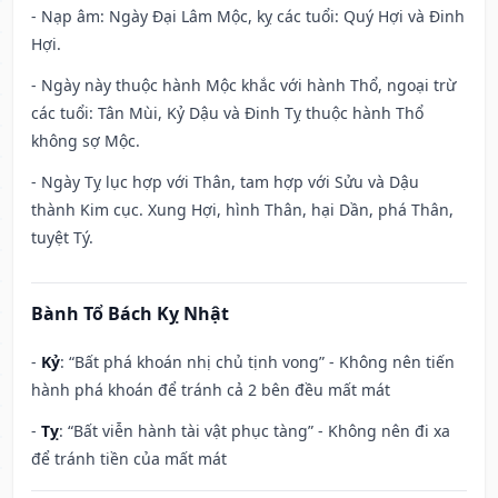
- Nạp âm: Ngày Đại Lâm Mộc, kỵ các tuổi: Quý Hợi và Đinh
Hợi.
- Ngày này thuộc hành Mộc khắc với hành Thổ, ngoại trừ
các tuổi: Tân Mùi, Kỷ Dậu và Đinh Tỵ thuộc hành Thổ
không sợ Mộc.
- Ngày Tỵ lục hợp với Thân, tam hợp với Sửu và Dậu
thành Kim cục. Xung Hợi, hình Thân, hại Dần, phá Thân,
tuyệt Tý.
Bành Tổ Bách Kỵ Nhật
-
Kỷ
: “Bất phá khoán nhị chủ tịnh vong” - Không nên tiến
hành phá khoán để tránh cả 2 bên đều mất mát
-
Tỵ
: “Bất viễn hành tài vật phục tàng” - Không nên đi xa
để tránh tiền của mất mát