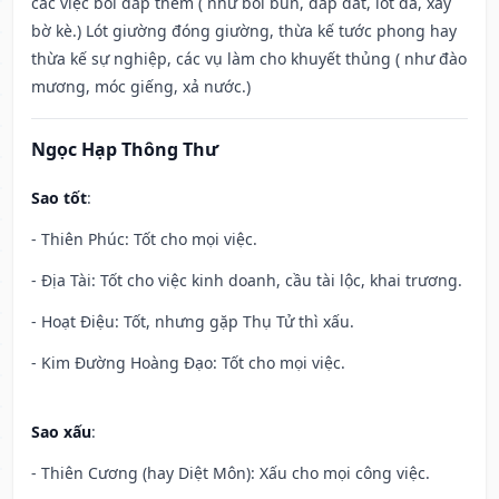
các việc bồi đắp thêm ( như bồi bùn, đắp đất, lót đá, xây
bờ kè.) Lót giường đóng giường, thừa kế tước phong hay
thừa kế sự nghiệp, các vụ làm cho khuyết thủng ( như đào
mương, móc giếng, xả nước.)
Ngọc Hạp Thông Thư
Sao tốt
:
- Thiên Phúc: Tốt cho mọi việc.
- Địa Tài: Tốt cho việc kinh doanh, cầu tài lộc, khai trương.
- Hoạt Điệu: Tốt, nhưng gặp Thụ Tử thì xấu.
- Kim Đường Hoàng Đạo: Tốt cho mọi việc.
Sao xấu
:
- Thiên Cương (hay Diệt Môn): Xấu cho mọi công việc.