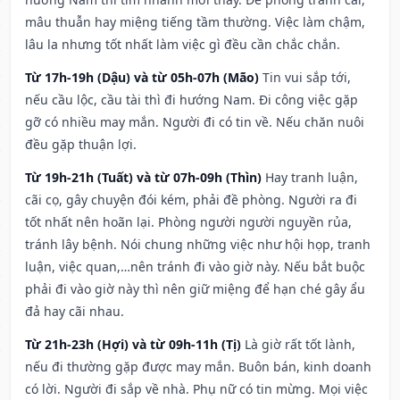
mâu thuẫn hay miệng tiếng tầm thường. Việc làm chậm,
lâu la nhưng tốt nhất làm việc gì đều cần chắc chắn.
Từ 17h-19h (Dậu) và từ 05h-07h (Mão)
Tin vui sắp tới,
nếu cầu lộc, cầu tài thì đi hướng Nam. Đi công việc gặp
gỡ có nhiều may mắn. Người đi có tin về. Nếu chăn nuôi
đều gặp thuận lợi.
Từ 19h-21h (Tuất) và từ 07h-09h (Thìn)
Hay tranh luận,
cãi cọ, gây chuyện đói kém, phải đề phòng. Người ra đi
tốt nhất nên hoãn lại. Phòng người người nguyền rủa,
tránh lây bệnh. Nói chung những việc như hội họp, tranh
luận, việc quan,…nên tránh đi vào giờ này. Nếu bắt buộc
phải đi vào giờ này thì nên giữ miệng để hạn ché gây ẩu
đả hay cãi nhau.
Từ 21h-23h (Hợi) và từ 09h-11h (Tị)
Là giờ rất tốt lành,
nếu đi thường gặp được may mắn. Buôn bán, kinh doanh
có lời. Người đi sắp về nhà. Phụ nữ có tin mừng. Mọi việc