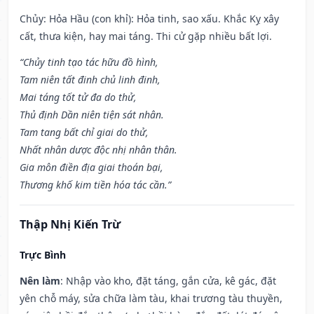
Chủy: Hỏa Hầu (con khỉ): Hỏa tinh, sao xấu. Khắc Kỵ xây
cất, thưa kiện, hay mai táng. Thi cử gặp nhiều bất lợi.
“Chủy tinh tạo tác hữu đồ hình,
Tam niên tất đinh chủ linh đinh,
Mai táng tốt tử đa do thử,
Thủ định Dần niên tiện sát nhân.
Tam tang bất chỉ giai do thử,
Nhất nhân dược độc nhị nhân thân.
Gia môn điền địa giai thoán bại,
Thương khố kim tiền hóa tác cần.”
Thập Nhị Kiến Trừ
Trực Bình
Nên làm
: Nhập vào kho, đặt táng, gắn cửa, kê gác, đặt
yên chỗ máy, sửa chữa làm tàu, khai trương tàu thuyền,