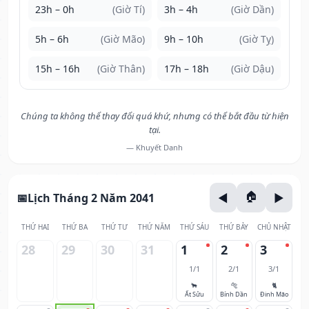
23h – 0h
(Giờ Tí)
3h – 4h
(Giờ Dần)
5h – 6h
(Giờ Mão)
9h – 10h
(Giờ Tỵ)
15h – 16h
(Giờ Thân)
17h – 18h
(Giờ Dậu)
Chúng ta không thể thay đổi quá khứ, nhưng có thể bắt đầu từ hiện
tại.
— Khuyết Danh
Lịch Tháng 2 Năm 2041
THỨ HAI
THỨ BA
THỨ TƯ
THỨ NĂM
THỨ SÁU
THỨ BẢY
CHỦ NHẬT
28
29
30
31
1
2
3
1/1
2/1
3/1
🐂
🐅
🐈
Ất Sửu
Bính Dần
Đinh Mão