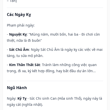
– 18h)
Các Ngày Kỵ
Phạm phải ngày:
-
Nguyệt Kỵ
: “Mùng năm, mười bốn, hai ba - Đi chơi còn
thiệt, nữa là đi buôn”
-
Sát Chủ Âm
: Ngày Sát Chủ Âm là ngày kỵ các việc về mai
táng, tu sửa mộ phần.
-
Kim Thần Thất Sát
: Tránh làm những công việc quan
trọng, đi xa, ký kết hợp đồng, hay bắt đầu dự án lớn...
Ngũ Hành
Ngày:
Kỷ Tỵ
- tức Chi sinh Can (Hỏa sinh Thổ), ngày này là
ngày cát (nghĩa nhật).