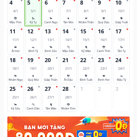
4
5
6
7
8
9
10
4/1
5/1
6/1
7/1
8/1
9/1
10/1
🐉
🐍
🐎
🐐
🐒
🐓
🐕
Mậu Thìn
Kỷ Tỵ
Canh Ngọ
Tân Mùi
Nhâm Thân
Quý Dậu
Giáp Tuất
11
12
13
14
15
16
17
11/1
12/1
13/1
14/1
15/1
16/1
17/1
🐖
🐀
🐂
🐅
🐈
🐉
🐍
Ất Hợi
Bính Tý
Đinh Sửu
Mậu Dần
Kỷ Mão
Canh Thìn
Tân Tỵ
18
19
20
21
22
23
24
18/1
19/1
20/1
21/1
22/1
23/1
24/1
🐎
🐐
🐒
🐓
🐕
🐖
🐀
Nhâm Ngọ
Quý Mùi
Giáp Thân
Ất Dậu
Bính Tuất
Đinh Hợi
Mậu Tý
25
26
27
28
1
2
3
25/1
26/1
27/1
28/1
🐂
🐅
🐈
🐉
Kỷ Sửu
Canh Dần
Tân Mão
Nhâm Thìn