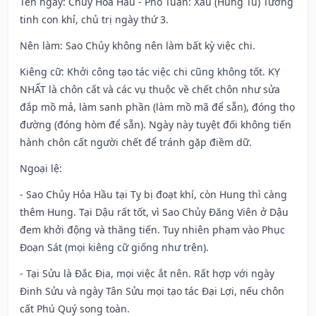
Tên ngày
: Chủy Hỏa Hầu - Phó Tuấn: Xấu (Hung Tú) Tướng
tinh con khỉ, chủ trị ngày thứ 3.
Nên làm
: Sao Chủy không nên làm bất kỳ việc chi.
Kiêng cữ
: Khởi công tạo tác việc chi cũng không tốt. KỴ
NHẤT là chôn cất và các vụ thuộc về chết chôn như sửa
đắp mồ mả, làm sanh phần (làm mồ mã để sẵn), đóng thọ
đường (đóng hòm để sẵn). Ngày này tuyệt đối không tiến
hành chôn cất người chết để tránh gặp điềm dữ.
Ngoại lệ
:
- Sao Chủy Hỏa Hầu tại Tỵ bị đoạt khí, còn Hung thì càng
thêm Hung. Tại Dậu rất tốt, vì Sao Chủy Đăng Viên ở Dậu
đem khởi động và thăng tiến. Tuy nhiên phạm vào Phục
Đoạn Sát (mọi kiêng cữ giống như trên).
- Tại Sửu là Đắc Địa, mọi việc ắt nên. Rất hợp với ngày
Đinh Sửu và ngày Tân Sửu mọi tạo tác Đại Lợi, nếu chôn
cất Phú Quý song toàn.