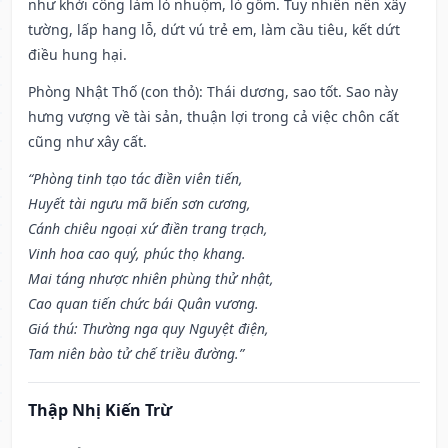
như khởi công làm lò nhuộm, lò gốm. Tuy nhiên nên xây
tường, lấp hang lỗ, dứt vú trẻ em, làm cầu tiêu, kết dứt
điều hung hại.
Phòng Nhật Thố (con thỏ): Thái dương, sao tốt. Sao này
hưng vượng về tài sản, thuận lợi trong cả việc chôn cất
cũng như xây cất.
“Phòng tinh tạo tác điền viên tiến,
Huyết tài ngưu mã biến sơn cương,
Cánh chiêu ngoại xứ điền trang trạch,
Vinh hoa cao quý, phúc thọ khang.
Mai táng nhược nhiên phùng thử nhật,
Cao quan tiến chức bái Quân vương.
Giá thú: Thường nga quy Nguyệt điện,
Tam niên bào tử chế triều đường.”
Thập Nhị Kiến Trừ