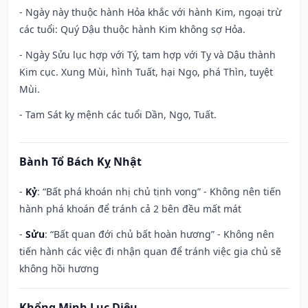
- Ngày này thuộc hành Hỏa khắc với hành Kim, ngoại trừ
các tuổi: Quý Dậu thuộc hành Kim không sợ Hỏa.
- Ngày Sửu lục hợp với Tý, tam hợp với Tỵ và Dậu thành
Kim cục. Xung Mùi, hình Tuất, hại Ngọ, phá Thìn, tuyệt
Mùi.
- Tam Sát kỵ mệnh các tuổi Dần, Ngọ, Tuất.
Bành Tổ Bách Kỵ Nhật
-
Kỷ
: “Bất phá khoán nhị chủ tịnh vong” - Không nên tiến
hành phá khoán để tránh cả 2 bên đều mất mát
-
Sửu
: “Bất quan đới chủ bất hoàn hương” - Không nên
tiến hành các việc đi nhận quan để tránh việc gia chủ sẽ
không hồi hương
Khổng Minh Lục Diệu