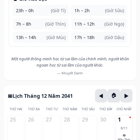
23h – 0h
(Giờ Tí)
1h – 2h
(Giờ Sửu)
7h – 8h
(Giờ Thìn)
11h – 12h
(Giờ Ngọ)
13h – 14h
(Giờ Mùi)
17h – 18h
(Giờ Dậu)
Một người thông minh học từ sai lầm của chính mình, người khôn
ngoan học từ sai lầm của người khác.
— Khuyết Danh
Lịch Tháng 12 Năm 2041
THỨ HAI
THỨ BA
THỨ TƯ
THỨ NĂM
THỨ SÁU
THỨ BẢY
CHỦ NHẬT
25
26
27
28
29
30
1
8/11
🐉
Mậu Thìn