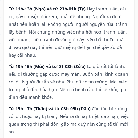
Từ 11h-13h (Ngọ) và từ 23h-01h (Tý)
Hay tranh luận, cãi
cọ, gây chuyện đói kém, phải đề phòng. Người ra đi tốt
nhất nên hoãn lại. Phòng người người nguyền rủa, tránh
lây bệnh. Nói chung những việc như hội họp, tranh luận,
việc quan,…nên tránh đi vào giờ này. Nếu bắt buộc phải
đi vào giờ này thì nên giữ miệng để hạn ché gây ẩu đả
hay cãi nhau.
Từ 13h-15h (Mùi) và từ 01-03h (Sửu)
Là giờ rất tốt lành,
nếu đi thường gặp được may mắn. Buôn bán, kinh doanh
có lời. Người đi sắp về nhà. Phụ nữ có tin mừng. Mọi việc
trong nhà đều hòa hợp. Nếu có bệnh cầu thì sẽ khỏi, gia
đình đều mạnh khỏe.
Từ 15h-17h (Thân) và từ 03h-05h (Dần)
Cầu tài thì không
có lợi, hoặc hay bị trái ý. Nếu ra đi hay thiệt, gặp nạn, việc
quan trọng thì phải đòn, gặp ma quỷ nên cúng tế thì mới
an.