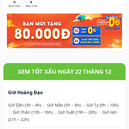
🐓
🐕
Đinh Dậu
Mậu Tuất
XEM TỐT XẤU NGÀY 22 THÁNG 12
Giờ Hoàng Đạo
Giờ Dần (3h – 4h)
;
Giờ Mão (5h – 6h)
;
Giờ Tỵ (9h – 10h)
;
Giờ Thân (15h – 16h)
;
Giờ Tuất (19h – 20h)
;
Giờ Hợi
(21h – 22h)