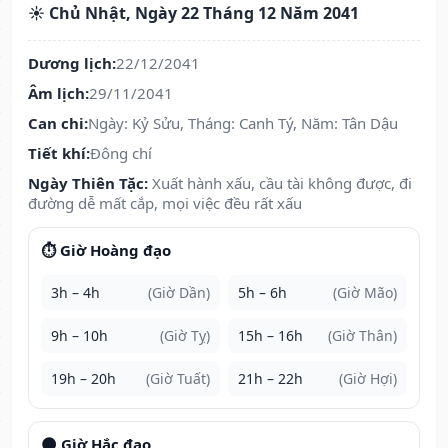
☀️ Chủ Nhật, Ngày 22 Tháng 12 Năm 2041
Dương lịch:
22/12/2041
Âm lịch:
29/11/2041
Can chi:
Ngày: Kỷ Sửu, Tháng: Canh Tý, Năm: Tân Dậu
Tiết khí:
Đông chí
Ngày Thiên Tặc:
Xuất hành xấu, cầu tài không được, đi
đường dễ mất cắp, mọi việc đều rất xấu
⏱️ Giờ Hoàng đạo
3h – 4h
(Giờ Dần)
5h – 6h
(Giờ Mão)
9h – 10h
(Giờ Tỵ)
15h – 16h
(Giờ Thân)
19h – 20h
(Giờ Tuất)
21h – 22h
(Giờ Hợi)
🌑 Giờ Hắc đạo