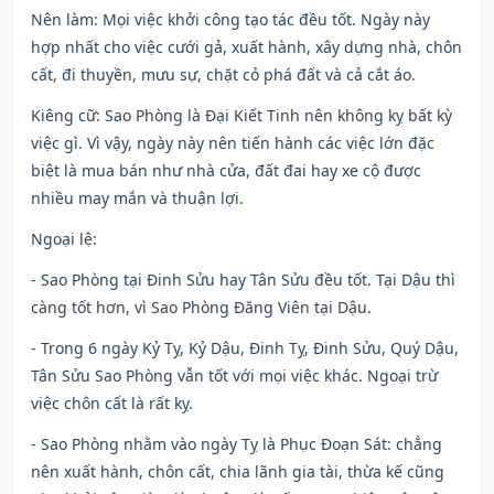
Nên làm
: Mọi việc khởi công tạo tác đều tốt. Ngày này
hợp nhất cho việc cưới gả, xuất hành, xây dựng nhà, chôn
cất, đi thuyền, mưu sự, chặt cỏ phá đất và cả cắt áo.
Kiêng cữ
: Sao Phòng là Đại Kiết Tinh nên không kỵ bất kỳ
việc gì. Vì vậy, ngày này nên tiến hành các việc lớn đặc
biệt là mua bán như nhà cửa, đất đai hay xe cộ được
nhiều may mắn và thuận lợi.
Ngoại lệ
:
- Sao Phòng tại Đinh Sửu hay Tân Sửu đều tốt. Tại Dậu thì
càng tốt hơn, vì Sao Phòng Đăng Viên tại Dậu.
- Trong 6 ngày Kỷ Tỵ, Kỷ Dậu, Đinh Tỵ, Đinh Sửu, Quý Dậu,
Tân Sửu Sao Phòng vẫn tốt với mọi việc khác. Ngoại trừ
việc chôn cất là rất kỵ.
- Sao Phòng nhằm vào ngày Tỵ là Phục Đoạn Sát: chẳng
nên xuất hành, chôn cất, chia lãnh gia tài, thừa kế cũng