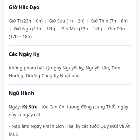
Giờ Hắc Đạo
Giờ Tí (23h – 0h)
;
Giờ Sửu (1h – 2h)
;
Giờ Thìn (7h – 8h)
;
Giờ Ngọ (11h – 12h)
;
Giờ Mùi (13h – 14h)
;
Giờ Dậu
(17h – 18h)
Các Ngày Kỵ
Không phạm bất kỳ ngày Nguyệt kỵ, Nguyệt tận, Tam
Nương, Dương Công Kỵ Nhật nào.
Ngũ Hành
Ngày:
Kỷ Sửu
- tức Can Chi tương đồng (cùng Thổ), ngày
này là ngày cát.
- Nạp âm: Ngày Phích Lịch Hỏa, kỵ các tuổi: Quý Mùi và Ất
Mùi.