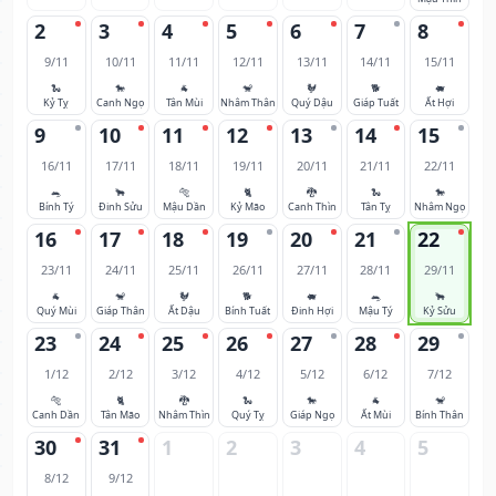
2
3
4
5
6
7
8
9/11
10/11
11/11
12/11
13/11
14/11
15/11
🐍
🐎
🐐
🐒
🐓
🐕
🐖
Kỷ Tỵ
Canh Ngọ
Tân Mùi
Nhâm Thân
Quý Dậu
Giáp Tuất
Ất Hợi
9
10
11
12
13
14
15
16/11
17/11
18/11
19/11
20/11
21/11
22/11
🐀
🐂
🐅
🐈
🐉
🐍
🐎
Bính Tý
Đinh Sửu
Mậu Dần
Kỷ Mão
Canh Thìn
Tân Tỵ
Nhâm Ngọ
16
17
18
19
20
21
22
23/11
24/11
25/11
26/11
27/11
28/11
29/11
🐐
🐒
🐓
🐕
🐖
🐀
🐂
Quý Mùi
Giáp Thân
Ất Dậu
Bính Tuất
Đinh Hợi
Mậu Tý
Kỷ Sửu
23
24
25
26
27
28
29
1/12
2/12
3/12
4/12
5/12
6/12
7/12
🐅
🐈
🐉
🐍
🐎
🐐
🐒
Canh Dần
Tân Mão
Nhâm Thìn
Quý Tỵ
Giáp Ngọ
Ất Mùi
Bính Thân
30
31
1
2
3
4
5
8/12
9/12