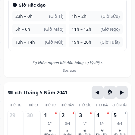
🌑 Giờ Hắc đạo
23h – 0h
(Giờ Tí)
1h – 2h
(Giờ Sửu)
5h – 6h
(Giờ Mão)
11h – 12h
(Giờ Ngọ)
13h – 14h
(Giờ Mùi)
19h – 20h
(Giờ Tuất)
Sự khôn ngoan bắt đầu bằng sự kỳ diệu.
— Socrates
Lịch Tháng 5 Năm 2041
THỨ HAI
THỨ BA
THỨ TƯ
THỨ NĂM
THỨ SÁU
THỨ BẢY
CHỦ NHẬT
29
30
1
2
3
4
5
2/4
3/4
4/4
5/4
6/4
🐎
🐐
🐒
🐓
🐕
Giáp Ngọ
Ất Mùi
Bính Thân
Đinh Dậu
Mậu Tuất