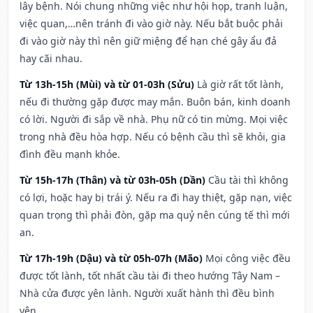
lây bệnh. Nói chung những việc như hội họp, tranh luận,
việc quan,…nên tránh đi vào giờ này. Nếu bắt buộc phải
đi vào giờ này thì nên giữ miệng để hạn ché gây ẩu đả
hay cãi nhau.
Từ 13h-15h (Mùi) và từ 01-03h (Sửu)
Là giờ rất tốt lành,
nếu đi thường gặp được may mắn. Buôn bán, kinh doanh
có lời. Người đi sắp về nhà. Phụ nữ có tin mừng. Mọi việc
trong nhà đều hòa hợp. Nếu có bệnh cầu thì sẽ khỏi, gia
đình đều mạnh khỏe.
Từ 15h-17h (Thân) và từ 03h-05h (Dần)
Cầu tài thì không
có lợi, hoặc hay bị trái ý. Nếu ra đi hay thiệt, gặp nạn, việc
quan trọng thì phải đòn, gặp ma quỷ nên cúng tế thì mới
an.
Từ 17h-19h (Dậu) và từ 05h-07h (Mão)
Mọi công việc đều
được tốt lành, tốt nhất cầu tài đi theo hướng Tây Nam –
Nhà cửa được yên lành. Người xuất hành thì đều bình
yên.