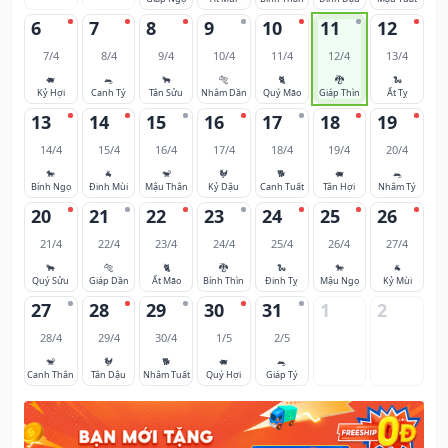
6
7
8
9
10
11
12
7/4
8/4
9/4
10/4
11/4
12/4
13/4
🐖
🐀
🐂
🐅
🐈
🐉
🐍
Kỷ Hợi
Canh Tý
Tân Sửu
Nhâm Dần
Quý Mão
Giáp Thìn
Ất Tỵ
13
14
15
16
17
18
19
14/4
15/4
16/4
17/4
18/4
19/4
20/4
🐎
🐐
🐒
🐓
🐕
🐖
🐀
Bính Ngọ
Đinh Mùi
Mậu Thân
Kỷ Dậu
Canh Tuất
Tân Hợi
Nhâm Tý
20
21
22
23
24
25
26
21/4
22/4
23/4
24/4
25/4
26/4
27/4
🐂
🐅
🐈
🐉
🐍
🐎
🐐
Quý Sửu
Giáp Dần
Ất Mão
Bính Thìn
Đinh Tỵ
Mậu Ngọ
Kỷ Mùi
27
28
29
30
31
1
2
28/4
29/4
30/4
1/5
2/5
🐒
🐓
🐕
🐖
🐀
Canh Thân
Tân Dậu
Nhâm Tuất
Quý Hợi
Giáp Tý