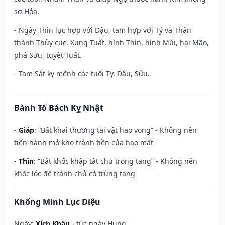
sợ Hỏa.
- Ngày Thìn lục hợp với Dậu, tam hợp với Tý và Thân
thành Thủy cục. Xung Tuất, hình Thìn, hình Mùi, hại Mão,
phá Sửu, tuyệt Tuất.
- Tam Sát kỵ mệnh các tuổi Tỵ, Dậu, Sửu.
Bành Tổ Bách Kỵ Nhật
-
Giáp
: “Bất khai thương tài vật hao vong” - Không nên
tiến hành mở kho tránh tiền của hao mất
-
Thìn
: “Bất khốc khấp tất chủ trọng tang” - Không nên
khóc lóc để tránh chủ có trùng tang
Khổng Minh Lục Diệu
Ngày:
Xích Khẩu
- tức ngày Hung.