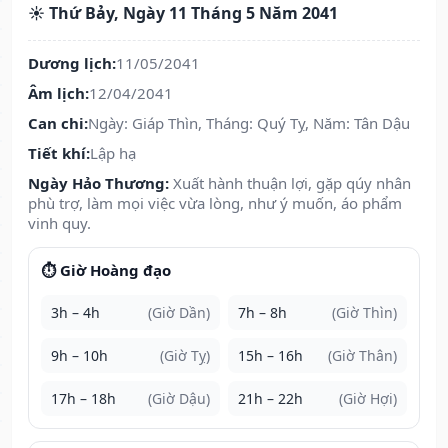
☀️ Thứ Bảy, Ngày 11 Tháng 5 Năm 2041
Dương lịch:
11/05/2041
Âm lịch:
12/04/2041
Can chi:
Ngày: Giáp Thìn, Tháng: Quý Tỵ, Năm: Tân Dậu
Tiết khí:
Lập hạ
Ngày Hảo Thương:
Xuất hành thuận lợi, gặp qúy nhân
phù trợ, làm mọi việc vừa lòng, như ý muốn, áo phẩm
vinh quy.
⏱️ Giờ Hoàng đạo
3h – 4h
(Giờ Dần)
7h – 8h
(Giờ Thìn)
9h – 10h
(Giờ Tỵ)
15h – 16h
(Giờ Thân)
17h – 18h
(Giờ Dậu)
21h – 22h
(Giờ Hợi)