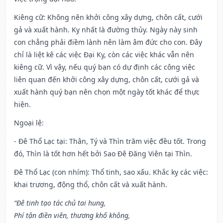
Kiêng cữ
: Không nên khởi công xây dựng, chôn cất, cưới
gả và xuất hành. Kỵ nhất là đường thủy. Ngày này sinh
con chẳng phải điềm lành nên làm âm đức cho con. Đây
chỉ là liệt kê các việc Đại Kỵ, còn các việc khác vẫn nên
kiêng cữ. Vì vậy, nếu quý bạn có dự định các công việc
liên quan đến khởi công xây dựng, chôn cất, cưới gả và
xuất hành quý bạn nên chọn một ngày tốt khác để thực
hiện.
Ngoại lệ
:
- Đê Thổ Lạc tại: Thân, Tý và Thìn trăm việc đều tốt. Trong
đó, Thìn là tốt hơn hết bởi Sao Đê Đăng Viên tại Thìn.
Đê Thổ Lạc (con nhím): Thổ tinh, sao xấu. Khắc kỵ các việc:
khai trương, động thổ, chôn cất và xuất hành.
“Đê tinh tạo tác chủ tai hung,
Phí tận điền viên, thương khố không,