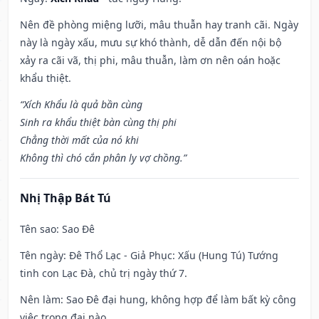
Nên đề phòng miệng lưỡi, mâu thuẫn hay tranh cãi. Ngày
này là ngày xấu, mưu sự khó thành, dễ dẫn đến nội bộ
xảy ra cãi vã, thị phi, mâu thuẫn, làm ơn nên oán hoặc
khẩu thiệt.
“Xích Khẩu là quả bần cùng
Sinh ra khẩu thiệt bàn cùng thị phi
Chẳng thời mất của nó khi
Không thì chó cắn phân ly vợ chồng.”
Nhị Thập Bát Tú
Tên sao
: Sao Đê
Tên ngày
: Đê Thổ Lạc - Giả Phục: Xấu (Hung Tú) Tướng
tinh con Lạc Đà, chủ trị ngày thứ 7.
Nên làm
: Sao Đê đại hung, không hợp để làm bất kỳ công
việc trọng đại nào.