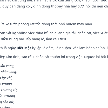
 kể việc chi cũng hại. Hại nhất là trổ cửa dựng cửa, tháo nước, việ
ếu quý bạn đang có ý định động thổ xây nhà hay cưới hỏi thì nên c
hừa kế tước phong rất tốt, đồng thời phó nhiệm may mắn.
ạn Sát kỵ những việc thừa kế, chia lãnh gia tài, chôn cất, việc xuấ
 điều hung hại, lấp hang lỗ, làm cầu tiêu.
ch là ngày
Diệt Một
kỵ lập lò gốm, lò nhuộm, vào làm hành chính, l
: Kim tinh, sao xấu. chôn cất thuận lợi trong việc. Ngược lại bất l
nhân vong,
 nhân lang,
 lộc chí,
ân vương.
 thương tử,
ửu trường.
g sản nữ,
g uông.”