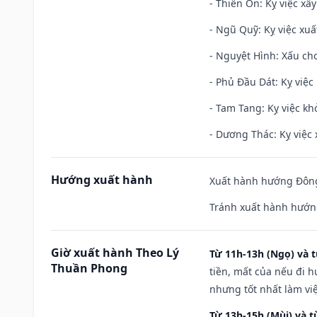
- Thiên Ôn: Kỵ việc xâ
- Ngũ Quỹ: Kỵ việc xuấ
- Nguyệt Hình: Xấu cho
- Phủ Đầu Dát: Kỵ việc 
- Tam Tang: Kỵ việc khở
- Dương Thác: Kỵ việc x
Hướng xuất hành
Xuất hành hướng Đông
Tránh xuất hành hướn
Giờ xuất hành Theo Lý
Từ 11h-13h (Ngọ) và t
Thuần Phong
tiền, mất của nếu đi 
nhưng tốt nhất làm vi
Từ 13h-15h (Mùi) và t