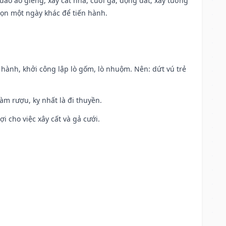
c đào ao giếng, xây cất nhà, cưới gả, động đất, xây tường
họn một ngày khác để tiến hành.
t hành, khởi công lập lò gốm, lò nhuộm. Nên: dứt vú trẻ
àm rượu, kỵ nhất là đi thuyền.
ợi cho việc xây cất và gả cưới.