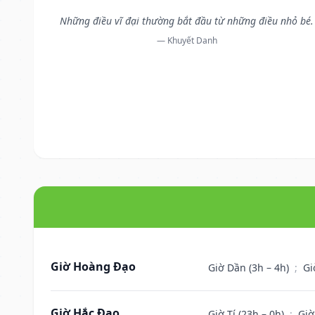
Những điều vĩ đại thường bắt đầu từ những điều nhỏ bé.
— Khuyết Danh
Giờ Hoàng Đạo
Giờ Dần (3h – 4h)
;
Gi
Giờ Hắc Đạo
Giờ Tí (23h – 0h)
;
Giờ