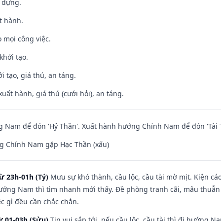
y dựng.
t hành.
 mọi công việc.
khởi tạo.
i tạo, giá thú, an táng.
uất hành, giá thú (cưới hỏi), an táng.
 Nam để đón 'Hỷ Thần'. Xuất hành hướng Chính Nam để đón 'Tài 
g Chính Nam gặp Hạc Thần (xấu)
ừ 23h-01h (Tý)
Mưu sự khó thành, cầu lộc, cầu tài mờ mịt. Kiện cáo
hướng Nam thì tìm nhanh mới thấy. Đề phòng tranh cãi, mâu thuẫn
ệc gì đều cần chắc chắn.
ừ 01-03h (Sửu)
Tin vui sắp tới, nếu cầu lộc, cầu tài thì đi hướng 