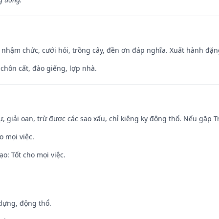
 nhậm chức, cưới hỏi, trồng cây, đền ơn đáp nghĩa. Xuất hành đặng 
 chôn cất, đào giếng, lợp nhà.
tự, giải oan, trừ được các sao xấu, chỉ kiêng kỵ động thổ. Nếu gặp Tr
o mọi việc.
o: Tốt cho mọi việc.
 dựng, động thổ.