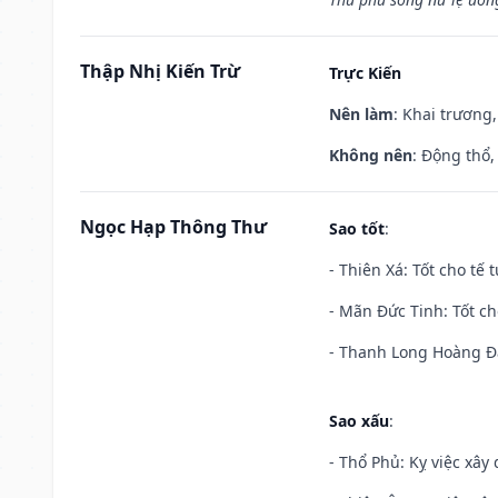
Thập Nhị Kiến Trừ
Trực Kiến
Nên làm
: Khai trương,
Không nên
: Động thổ,
Ngọc Hạp Thông Thư
Sao tốt
:
- Thiên Xá: Tốt cho tế 
- Mãn Đức Tinh: Tốt ch
- Thanh Long Hoàng Đạ
Sao xấu
:
- Thổ Phủ: Kỵ việc xây