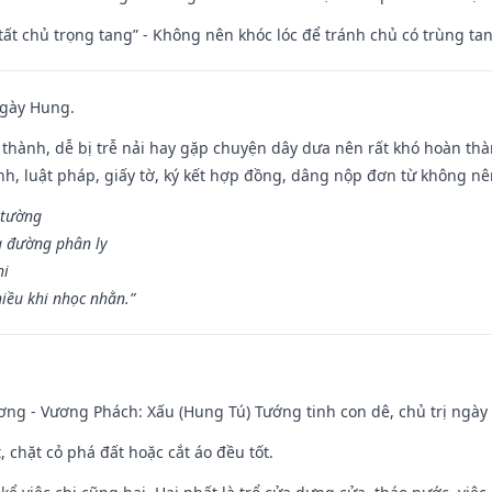
 tất chủ trọng tang” - Không nên khóc lóc để tránh chủ có trùng ta
ngày Hung.
 thành, dễ bị trễ nải hay gặp chuyện dây dưa nên rất khó hoàn th
ính, luật pháp, giấy tờ, ký kết hợp đồng, dâng nộp đơn từ không nên
 tường
a đường phân ly
hi
iều khi nhọc nhằn.”
ng - Vương Phách: Xấu (Hung Tú) Tướng tinh con dê, chủ trị ngày 
t, chặt cỏ phá đất hoặc cắt áo đều tốt.