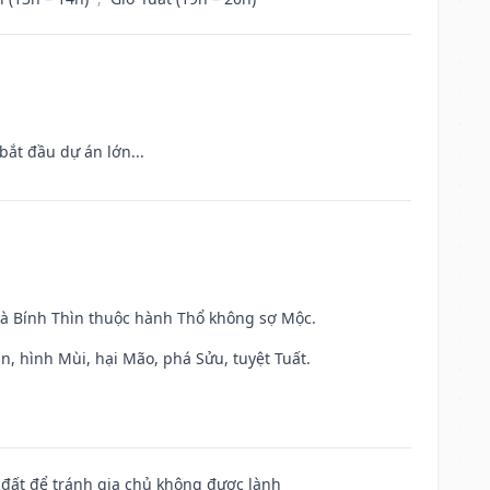
bắt đầu dự án lớn...
và Bính Thìn thuộc hành Thổ không sợ Mộc.
n, hình Mùi, hại Mão, phá Sửu, tuyệt Tuất.
n đất để tránh gia chủ không được lành