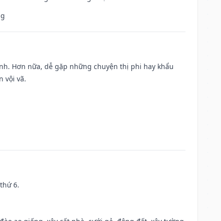
ng
ành. Hơn nữa, dễ gặp những chuyện thị phi hay khẩu
 vội vã.
thứ 6.