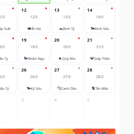
12
13
14
1/3
12/3
13/3
14/3
🐖
🐀
🐂
áp Tuất
Ất Hợi
Bính Tý
Đinh Sửu
19
20
21
8/3
19/3
20/3
21/3
🐎
🐐
🐒
ân Tỵ
Nhâm Ngọ
Quý Mùi
Giáp Thân
26
27
28
5/3
26/3
27/3
28/3
🐂
🐅
🐈
ậu Tý
Kỷ Sửu
Canh Dần
Tân Mão
3
4
5