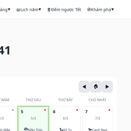
háng
📖
Lịch năm
🧧
Đếm ngược Tết
🧭
Khám phá
▼
▼
▼
41
 NĂM
THỨ SÁU
THỨ BẢY
CHỦ NHẬT
5
6
7
4/3
5/3
6/3
7/3
🐉
🐍
🐎
nh Mão
Mậu Thìn
Kỷ Tỵ
Canh Ngọ