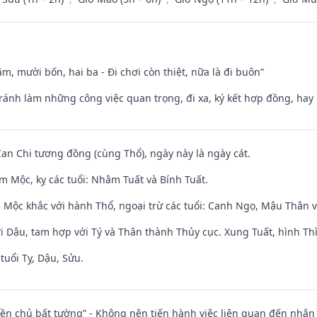
m, mười bốn, hai ba - Đi chơi còn thiệt, nữa là đi buôn”
Tránh làm những công việc quan trọng, đi xa, ký kết hợp đồng, hay 
Can Chi tương đồng (cùng Thổ), ngày này là ngày cát.
m Mộc, kỵ các tuổi: Nhâm Tuất và Bính Tuất.
 Mộc khắc với hành Thổ, ngoại trừ các tuổi: Canh Ngọ, Mậu Thân 
i Dậu, tam hợp với Tý và Thân thành Thủy cục. Xung Tuất, hình Thì
tuổi Tỵ, Dậu, Sửu.
điền chủ bất tường” - Không nên tiến hành việc liên quan đến nhậ