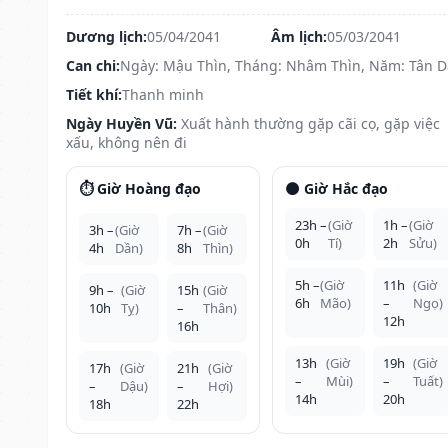
Dương lịch:
05/04/2041
Âm lịch:
05/03/2041
Can chi:
Ngày: Mậu Thìn, Tháng: Nhâm Thìn, Năm: Tân 
Tiết khí:
Thanh minh
Ngày Huyền Vũ:
Xuất hành thường gặp cãi cọ, gặp việc
xấu, không nên đi
⏱️ Giờ Hoàng đạo
🌑 Giờ Hắc đạo
23h –
(Giờ
1h –
(Giờ
3h –
(Giờ
7h –
(Giờ
0h
Tí)
2h
Sửu)
4h
Dần)
8h
Thìn)
5h –
(Giờ
11h
(Giờ
9h –
(Giờ
15h
(Giờ
6h
Mão)
–
Ngọ)
10h
Tỵ)
–
Thân)
12h
16h
13h
(Giờ
19h
(Giờ
17h
(Giờ
21h
(Giờ
–
Mùi)
–
Tuất)
–
Dậu)
–
Hợi)
14h
20h
18h
22h