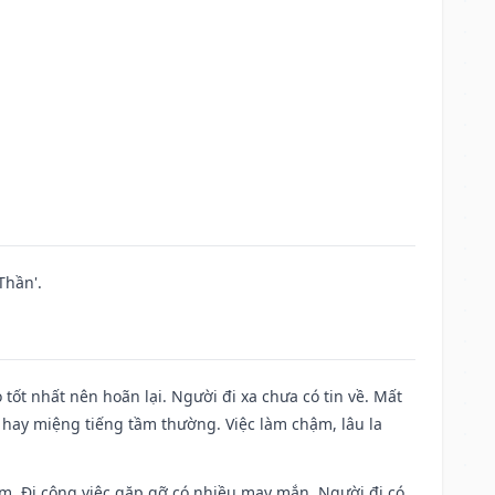
Thần'.
 tốt nhất nên hoãn lại. Người đi xa chưa có tin về. Mất
 hay miệng tiếng tầm thường. Việc làm chậm, lâu la
Nam. Đi công việc gặp gỡ có nhiều may mắn. Người đi có