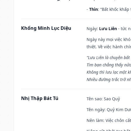
-
Thìn
: “Bất khốc khấp
Khổng Minh Lục Diệu
Ngày:
Lưu Liên
- tức 
Ngày này mọi việc khó
thiệt. Về việc hành ch
“Lưu Liên là chuyện bất
Tìm bạn chẳng thấy nử
Không thì lưu lạc một k
Nhiều đường trắc trở nh
Nhị Thập Bát Tú
Tên sao
: Sao Quỷ
Tên ngày
: Quỷ Kim Dươ
Nên làm
: Việc chôn cấ