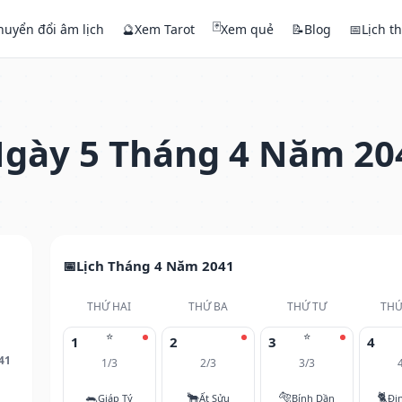
🃏
huyển đổi âm lịch
🔮
Xem Tarot
Xem quẻ
📝
Blog
📅
Lịch t
gày 5 Tháng 4 Năm 20
Lịch Tháng 4 Năm 2041
THỨ HAI
THỨ BA
THỨ TƯ
THỨ
⭐
⭐
1
2
3
4
41
1/3
2/3
3/3
🐀
🐂
🐅
🐈
Giáp Tý
Ất Sửu
Bính Dần
Đi