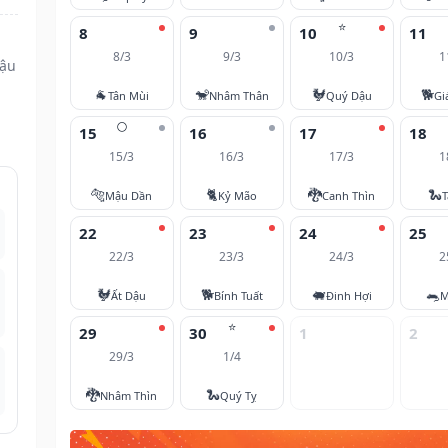
⭐
8
9
10
11
8/3
9/3
10/3
1
Dậu
🐐
🐒
🐓
🐕
Tân Mùi
Nhâm Thân
Quý Dậu
Gi
🌕
15
16
17
18
15/3
16/3
17/3
1
🐅
🐈
🐉
🐍
Mậu Dần
Kỷ Mão
Canh Thìn
T
22
23
24
25
22/3
23/3
24/3
2
🐓
🐕
🐖
🐀
Ất Dậu
Bính Tuất
Đinh Hợi
M
⭐
29
30
1
2
29/3
1/4
🐉
🐍
Nhâm Thìn
Quý Tỵ