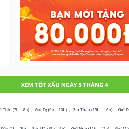
XEM TỐT XẤU NGÀY 5 THÁNG 4
ờ Thìn (7h – 8h)
;
Giờ Tỵ (9h – 10h)
;
Giờ Thân (15h – 16h)
;
Giờ D
 Sửu (1h – 2h)
;
Giờ Mão (5h – 6h)
;
Giờ Ngọ (11h – 12h)
;
Giờ Mù