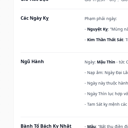
Các Ngày Kỵ
Phạm phải ngày:
-
Nguyệt Kỵ
: “Mùng nă
-
Kim Thần Thất Sát
: 
Ngũ Hành
Ngày:
Mậu Thìn
- tức 
- Nạp âm: Ngày Đại Lâ
- Ngày này thuộc hành
- Ngày Thìn lục hợp vớ
- Tam Sát kỵ mệnh các 
Bành Tổ Bách Kỵ Nhật
-
Mậu
: “Bất thụ điền 