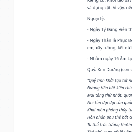
Kiêng cữ
: Khởi tạo bất
và dựng cột. Vì vậy, n
Ngoại lệ
:
- Ngày Tý Đăng Viên t
- Ngày Thân là Phục Đo
em, xây tường, kết dứt
- Nhằm ngày 16 Âm Lị
Quỷ: Kim Dương (con dê)
“Quỷ tinh khởi tạo tất 
Đường tiền bất kiến chủ
Mai táng thử nhật, quan
Nhi tôn đại đại cận qu
Khai môn phóng thủy tu
Hôn nhân phu thê bất c
Tu thổ trúc tường thươn
Thủ phù song nữ lệ uôn