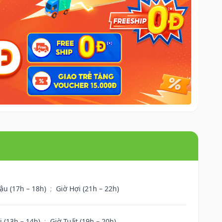
ậu (17h – 18h)
;
Giờ Hợi (21h – 22h)
i (13h – 14h)
;
Giờ Tuất (19h – 20h)