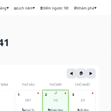
háng
📖
Lịch năm
🧧
Đếm ngược Tết
🧭
Khám phá
▼
▼
▼
41
 NĂM
THỨ SÁU
THỨ BẢY
CHỦ NHẬT
🌙
1
2
3
29/1
1/2
2/2
🐍
🐎
🐐
Quý Tỵ
Giáp Ngọ
Ất Mùi