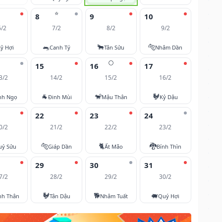
⭐
8
9
10
6/2
7/2
8/2
9/2
🐀
🐂
🐅
ỷ Hợi
Canh Tý
Tân Sửu
Nhâm Dần
🌕
15
16
17
3/2
14/2
15/2
16/2
🐐
🐒
🐓
nh Ngọ
Đinh Mùi
Mậu Thân
Kỷ Dậu
22
23
24
0/2
21/2
22/2
23/2
🐅
🐈
🐉
uý Sửu
Giáp Dần
Ất Mão
Bính Thìn
29
30
31
7/2
28/2
29/2
30/2
🐓
🐕
🐖
nh Thân
Tân Dậu
Nhâm Tuất
Quý Hợi