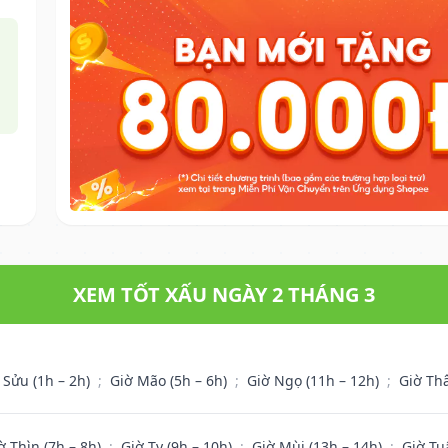
XEM TỐT XẤU NGÀY 2 THÁNG 3
 Sửu (1h – 2h)
;
Giờ Mão (5h – 6h)
;
Giờ Ngọ (11h – 12h)
;
Giờ Th
ờ Thìn (7h – 8h)
;
Giờ Tỵ (9h – 10h)
;
Giờ Mùi (13h – 14h)
;
Giờ Tu