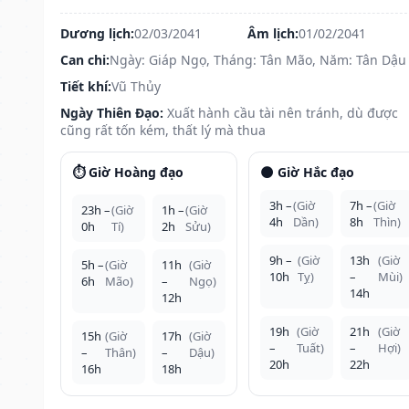
Dương lịch:
02/03/2041
Âm lịch:
01/02/2041
Can chi:
Ngày: Giáp Ngọ, Tháng: Tân Mão, Năm: Tân Dậu
Tiết khí:
Vũ Thủy
Ngày Thiên Đạo:
Xuất hành cầu tài nên tránh, dù được
cũng rất tốn kém, thất lý mà thua
⏱️ Giờ Hoàng đạo
🌑 Giờ Hắc đạo
3h –
(Giờ
7h –
(Giờ
23h –
(Giờ
1h –
(Giờ
4h
Dần)
8h
Thìn)
0h
Tí)
2h
Sửu)
9h –
(Giờ
13h
(Giờ
5h –
(Giờ
11h
(Giờ
10h
Tỵ)
–
Mùi)
6h
Mão)
–
Ngọ)
14h
12h
19h
(Giờ
21h
(Giờ
15h
(Giờ
17h
(Giờ
–
Tuất)
–
Hợi)
–
Thân)
–
Dậu)
20h
22h
16h
18h