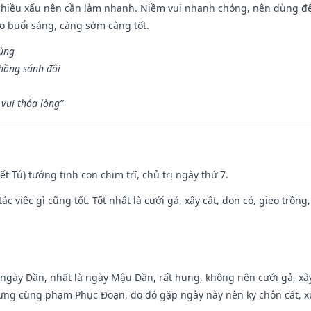
chiều xấu nên cần làm nhanh. Niềm vui nhanh chóng, nên dùng để 
ào buổi sáng, càng sớm càng tốt.
hùng
hồng sánh đôi
vui thỏa lòng”
Kiết Tú) tướng tinh con chim trĩ, chủ trị ngày thứ 7.
tác việc gì cũng tốt. Tốt nhất là cưới gả, xây cất, dọn cỏ, gieo trồng,
ại ngày Dần, nhất là ngày Mậu Dần, rất hung, không nên cưới gả, x
ưng cũng phạm Phục Đoạn, do đó gặp ngày này nên kỵ chôn cất, xuấ