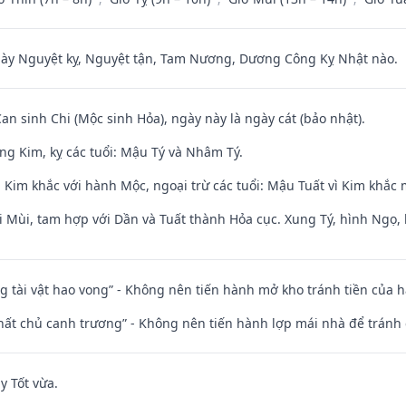
 Nguyệt kỵ, Nguyệt tận, Tam Nương, Dương Công Kỵ Nhật nào.
Can sinh Chi (Mộc sinh Hỏa), ngày này là ngày cát (bảo nhật).
ng Kim, kỵ các tuổi: Mậu Tý và Nhâm Tý.
 Kim khắc với hành Mộc, ngoại trừ các tuổi: Mậu Tuất vì Kim khắc 
i Mùi, tam hợp với Dần và Tuất thành Hỏa cục. Xung Tý, hình Ngọ, 
ng tài vật hao vong” - Không nên tiến hành mở kho tránh tiền của 
 thất chủ canh trương” - Không nên tiến hành lợp mái nhà để tránh 
y Tốt vừa.