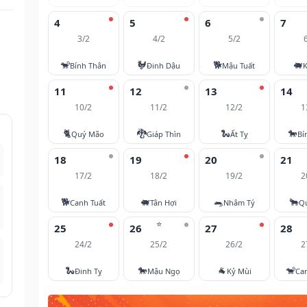
4
5
6
7
3/2
4/2
5/2
🐒
🐓
🐕
🐖
Bính Thân
Đinh Dậu
Mậu Tuất
K
11
12
13
14
10/2
11/2
12/2
1
🐈
🐉
🐍
🐎
Quý Mão
Giáp Thìn
Ất Tỵ
Bí
18
19
20
21
17/2
18/2
19/2
2
🐕
🐖
🐀
🐂
Canh Tuất
Tân Hợi
Nhâm Tý
Q
⭐
25
26
27
28
24/2
25/2
26/2
2
🐍
🐎
🐐
🐒
Đinh Tỵ
Mậu Ngọ
Kỷ Mùi
Ca