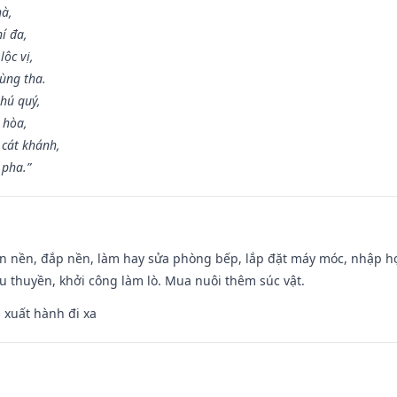
hà,
í đa,
ộc vị,
ùng tha.
hú quý,
 hòa,
 cát khánh,
 pha.”
an nền, đắp nền, làm hay sửa phòng bếp, lắp đặt máy móc, nhập họ
u thuyền, khởi công làm lò. Mua nuôi thêm súc vật.
, xuất hành đi xa