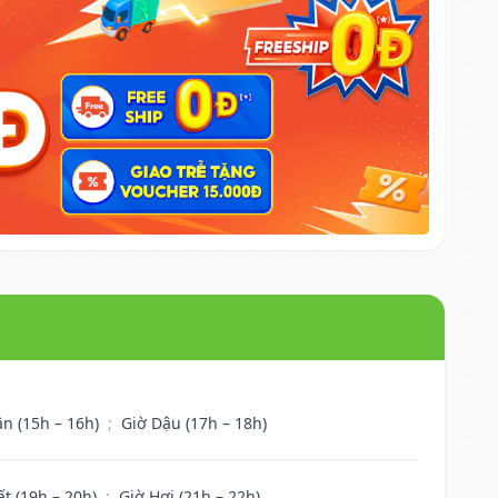
ân (15h – 16h)
;
Giờ Dậu (17h – 18h)
ất (19h – 20h)
;
Giờ Hợi (21h – 22h)