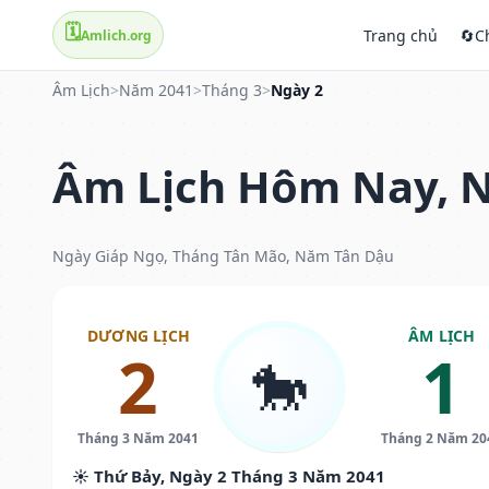
🗓️
Trang chủ
🔄
C
Amlich.org
Âm Lịch
>
Năm 2041
>
Tháng 3
>
Ngày 2
Âm Lịch Hôm Nay, N
Ngày Giáp Ngọ, Tháng Tân Mão, Năm Tân Dậu
DƯƠNG LỊCH
ÂM LỊCH
2
1
🐎
Tháng 3 Năm 2041
Tháng 2 Năm 20
☀️ Thứ Bảy, Ngày 2 Tháng 3 Năm 2041