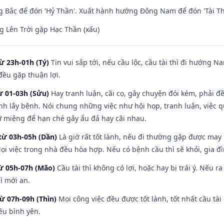
 Bắc để đón 'Hỷ Thần'. Xuất hành hướng Đông Nam để đón 'Tài Th
 Lên Trời gặp Hạc Thần (xấu)
ừ 23h-01h (Tý)
Tin vui sắp tới, nếu cầu lộc, cầu tài thì đi hướng 
đều gặp thuận lợi.
ừ 01-03h (Sửu)
Hay tranh luận, cãi cọ, gây chuyện đói kém, phải đ
nh lây bệnh. Nói chung những việc như hội họp, tranh luận, việc q
iữ miệng để hạn ché gây ẩu đả hay cãi nhau.
từ 03h-05h (Dần)
Là giờ rất tốt lành, nếu đi thường gặp được may
ọi việc trong nhà đều hòa hợp. Nếu có bệnh cầu thì sẽ khỏi, gia 
từ 05h-07h (Mão)
Cầu tài thì không có lợi, hoặc hay bị trái ý. Nếu r
ì mới an.
từ 07h-09h (Thìn)
Mọi công việc đều được tốt lành, tốt nhất cầu t
ều bình yên.