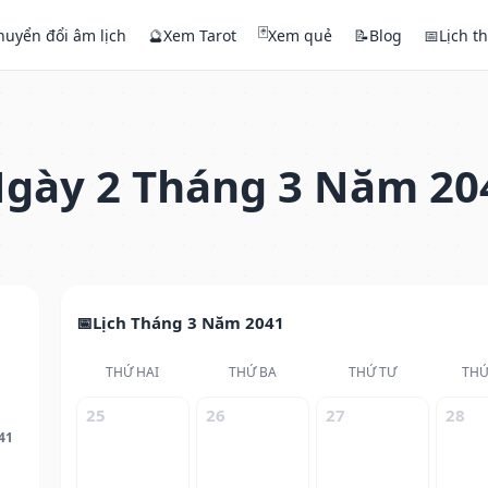
🃏
huyển đổi âm lịch
🔮
Xem Tarot
Xem quẻ
📝
Blog
📅
Lịch t
gày 2 Tháng 3 Năm 20
Lịch Tháng 3 Năm 2041
THỨ HAI
THỨ BA
THỨ TƯ
THỨ
25
26
27
28
41