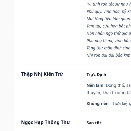
“Vị tinh tạo tác sự như 
Phú quý, vinh hoa, hỷ kh
Mai táng tiến lâm quan l
Tam tai, cửu họa bất ph
Hôn nhân ngộ thử gia p
Phu phụ tề mi, vĩnh bảo
Tòng thử môn đình sinh
Nhi tôn đại đại bảo kim
Thập Nhị Kiến Trừ
Trực Định
Nên làm
: Động thổ, s
thuyền, khai trương tà
Không nên
: Thưa kiện
Ngọc Hạp Thông Thư
Sao tốt
: