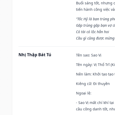
Buổi sáng tốt, nhưng 
tiến hành công việc v
“Tốc Hỷ là bạn trùng p
Gặp trùng gặp bạn vợ c
Có tài có lộc hẳn hoi
Cầu gì cũng được mừng 
Nhị Thập Bát Tú
Tên sao
: Sao Vị
Tên ngày
: Vị Thổ Trĩ (
Nên làm
: Khởi tạo tạo 
Kiêng cữ
: Đi thuyền
Ngoại lệ
:
- Sao Vị mất chí khí t
cầu công danh tốt, nh