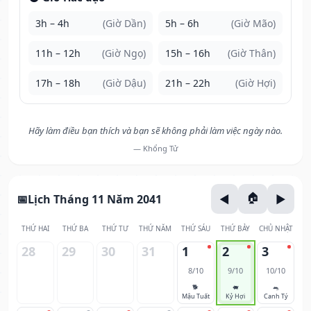
3h – 4h
(Giờ Dần)
5h – 6h
(Giờ Mão)
11h – 12h
(Giờ Ngọ)
15h – 16h
(Giờ Thân)
17h – 18h
(Giờ Dậu)
21h – 22h
(Giờ Hợi)
Hãy làm điều bạn thích và bạn sẽ không phải làm việc ngày nào.
— Khổng Tử
Lịch Tháng 11 Năm 2041
THỨ HAI
THỨ BA
THỨ TƯ
THỨ NĂM
THỨ SÁU
THỨ BẢY
CHỦ NHẬT
28
29
30
31
1
2
3
8/10
9/10
10/10
🐕
🐖
🐀
Mậu Tuất
Kỷ Hợi
Canh Tý