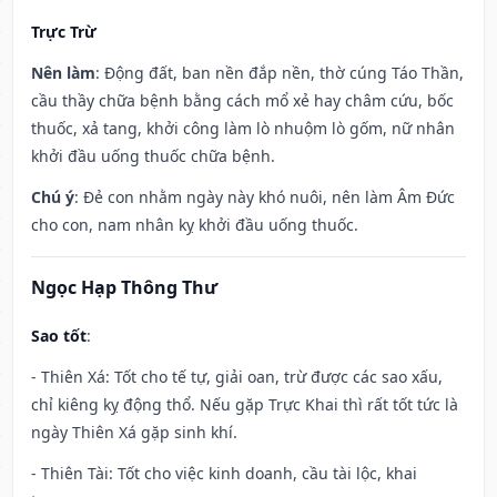
Trực Trừ
Nên làm
: Động đất, ban nền đắp nền, thờ cúng Táo Thần,
cầu thầy chữa bệnh bằng cách mổ xẻ hay châm cứu, bốc
thuốc, xả tang, khởi công làm lò nhuộm lò gốm, nữ nhân
khởi đầu uống thuốc chữa bệnh.
Chú ý
: Đẻ con nhằm ngày này khó nuôi, nên làm Âm Đức
cho con, nam nhân kỵ khởi đầu uống thuốc.
Ngọc Hạp Thông Thư
Sao tốt
:
- Thiên Xá: Tốt cho tế tự, giải oan, trừ được các sao xấu,
chỉ kiêng kỵ động thổ. Nếu gặp Trực Khai thì rất tốt tức là
ngày Thiên Xá gặp sinh khí.
- Thiên Tài: Tốt cho việc kinh doanh, cầu tài lộc, khai