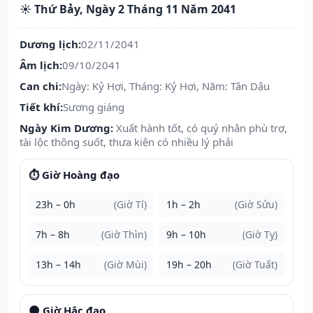
☀️ Thứ Bảy, Ngày 2 Tháng 11 Năm 2041
Dương lịch:
02/11/2041
Âm lịch:
09/10/2041
Can chi:
Ngày: Kỷ Hợi, Tháng: Kỷ Hợi, Năm: Tân Dậu
Tiết khí:
Sương giáng
Ngày Kim Dương:
Xuất hành tốt, có quý nhân phù trợ,
tài lộc thông suốt, thưa kiện có nhiều lý phải
⏱️ Giờ Hoàng đạo
23h – 0h
(Giờ Tí)
1h – 2h
(Giờ Sửu)
7h – 8h
(Giờ Thìn)
9h – 10h
(Giờ Tỵ)
13h – 14h
(Giờ Mùi)
19h – 20h
(Giờ Tuất)
🌑 Giờ Hắc đạo