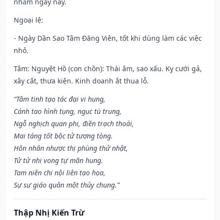
nhằm ngày này.
Ngoại lệ
:
- Ngày Dần Sao Tâm Đăng Viên, tốt khi dùng làm các việc
nhỏ.
Tâm: Nguyệt Hồ (con chồn): Thái âm, sao xấu. Kỵ cưới gả,
xây cất, thưa kiện. Kinh doanh ắt thua lỗ.
“Tâm tinh tạo tác đại vi hung,
Cánh tao hình tụng, ngục tù trung,
Ngỗ nghịch quan phi, điền trạch thoái,
Mai táng tốt bộc tử tương tòng.
Hôn nhân nhược thị phùng thử nhật,
Tử tử nhi vong tự mãn hung.
Tam niên chi nội liên tạo họa,
Sự sự giáo quân một thủy chung.”
Thập Nhị Kiến Trừ