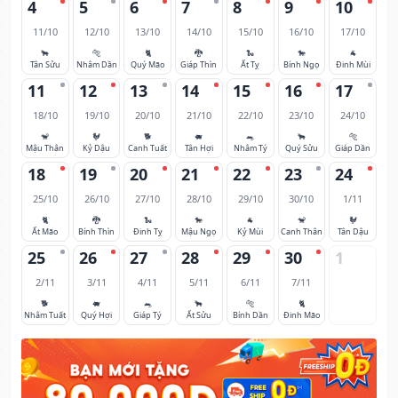
4
5
6
7
8
9
10
11/10
12/10
13/10
14/10
15/10
16/10
17/10
🐂
🐅
🐈
🐉
🐍
🐎
🐐
Tân Sửu
Nhâm Dần
Quý Mão
Giáp Thìn
Ất Tỵ
Bính Ngọ
Đinh Mùi
11
12
13
14
15
16
17
18/10
19/10
20/10
21/10
22/10
23/10
24/10
🐒
🐓
🐕
🐖
🐀
🐂
🐅
Mậu Thân
Kỷ Dậu
Canh Tuất
Tân Hợi
Nhâm Tý
Quý Sửu
Giáp Dần
18
19
20
21
22
23
24
25/10
26/10
27/10
28/10
29/10
30/10
1/11
🐈
🐉
🐍
🐎
🐐
🐒
🐓
Ất Mão
Bính Thìn
Đinh Tỵ
Mậu Ngọ
Kỷ Mùi
Canh Thân
Tân Dậu
25
26
27
28
29
30
1
2/11
3/11
4/11
5/11
6/11
7/11
🐕
🐖
🐀
🐂
🐅
🐈
Nhâm Tuất
Quý Hợi
Giáp Tý
Ất Sửu
Bính Dần
Đinh Mão