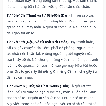
mâu thuẫn hay miệng tiếng tầm thường. Việc làm chậm,
lâu la nhưng tốt nhất làm việc gì đều cần chắc chắn.
Từ 15h-17h (Thân) và từ 03h-05h (Dần)
Tin vui sắp tới,
nếu cầu lộc, cầu tài thì đi hướng Nam. Đi công việc gặp
gỡ có nhiều may mắn. Người đi có tin về. Nếu chăn nuôi
đều gặp thuận lợi.
Từ 17h-19h (Dậu) và từ 05h-07h (Mão)
Hay tranh luận,
cãi cọ, gây chuyện đói kém, phải đề phòng. Người ra đi
tốt nhất nên hoãn lại. Phòng người người nguyền rủa,
tránh lây bệnh. Nói chung những việc như hội họp, tranh
luận, việc quan,…nên tránh đi vào giờ này. Nếu bắt buộc
phải đi vào giờ này thì nên giữ miệng để hạn ché gây ẩu
đả hay cãi nhau.
Từ 19h-21h (Tuất) và từ 07h-09h (Thìn)
Là giờ rất tốt
lành, nếu đi thường gặp được may mắn. Buôn bán, kinh
doanh có lời. Người đi sắp về nhà. Phụ nữ có tin mừng.
Mọi việc trong nhà đều hòa hợp. Nếu có bệnh cầu thì sẽ