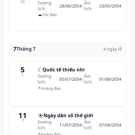
23
Dương
Âm
28/06/2054
|
23/05/2054
lịch:
lịch:
☁
Hắc đạo
7
Tháng 7
4 ngày lễ
5
☾
Quốc tế thiếu nhi
1
Dương
Âm
05/07/2054
|
01/06/2054
lịch:
lịch:
⭐
Hoàng đạo
11
☀️
Ngày dân số thế giới
7
Dương
Âm
11/07/2054
|
07/06/2054
lịch:
lịch:
⭐
Hoàng đạo