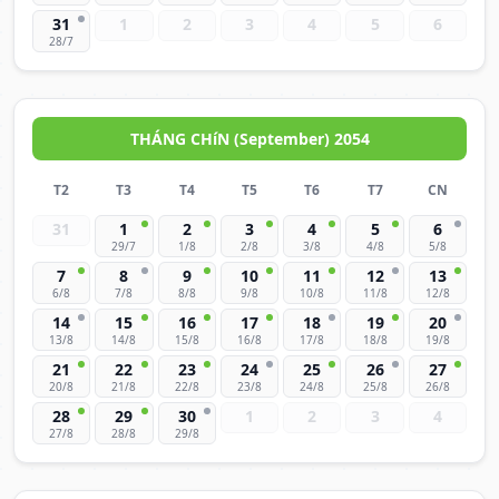
31
1
2
3
4
5
6
28/7
THÁNG CHíN (September) 2054
T2
T3
T4
T5
T6
T7
CN
31
1
2
3
4
5
6
29/7
1/8
2/8
3/8
4/8
5/8
7
8
9
10
11
12
13
6/8
7/8
8/8
9/8
10/8
11/8
12/8
14
15
16
17
18
19
20
13/8
14/8
15/8
16/8
17/8
18/8
19/8
21
22
23
24
25
26
27
20/8
21/8
22/8
23/8
24/8
25/8
26/8
28
29
30
1
2
3
4
27/8
28/8
29/8