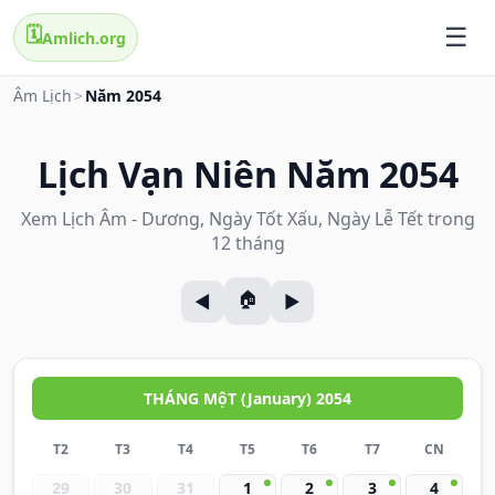
🗓️
Amlich.org
Âm Lịch
>
Năm 2054
Lịch Vạn Niên Năm 2054
Xem Lịch Âm - Dương, Ngày Tốt Xấu, Ngày Lễ Tết trong
12 tháng
THÁNG MộT (January) 2054
T2
T3
T4
T5
T6
T7
CN
29
30
31
1
2
3
4