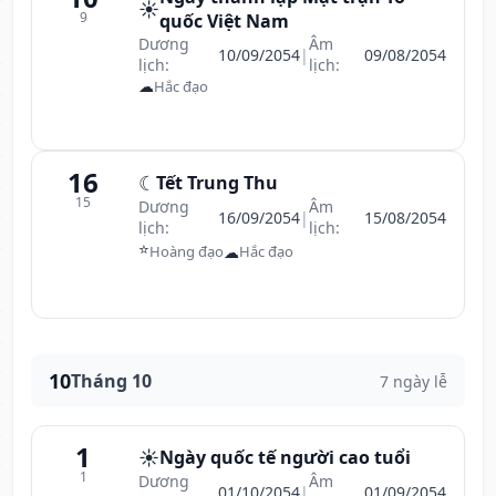
☀️
9
quốc Việt Nam
Dương
Âm
10/09/2054
|
09/08/2054
lịch:
lịch:
☁
Hắc đạo
16
☾
Tết Trung Thu
15
Dương
Âm
16/09/2054
|
15/08/2054
lịch:
lịch:
⭐
☁
Hoàng đạo
Hắc đạo
10
Tháng 10
7 ngày lễ
1
☀️
Ngày quốc tế người cao tuổi
1
Dương
Âm
01/10/2054
|
01/09/2054