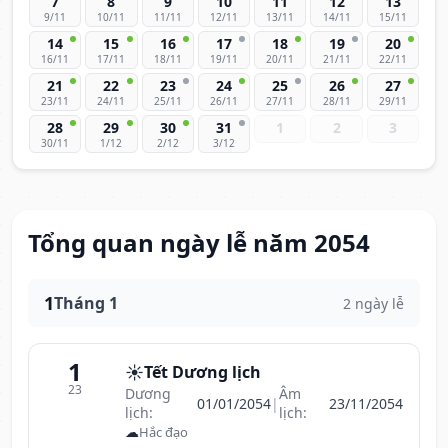
7
8
9
10
11
12
13
9/11
10/11
11/11
12/11
13/11
14/11
15/11
14
15
16
17
18
19
20
16/11
17/11
18/11
19/11
20/11
21/11
22/11
21
22
23
24
25
26
27
23/11
24/11
25/11
26/11
27/11
28/11
29/11
28
29
30
31
1
2
3
30/11
1/12
2/12
3/12
Tổng quan ngày lễ năm 2054
1
Tháng 1
2 ngày lễ
1
☀️
Tết Dương lịch
23
Dương
Âm
01/01/2054
|
23/11/2054
lịch:
lịch:
☁
Hắc đạo