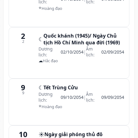
lịch:
lịch:
⭐
Hoàng đạo
2
Quốc khánh (1945)/ Ngày Chủ
☾
2
tịch Hồ Chí Minh qua đời (1969)
Dương
Âm
02/10/2054
|
02/09/2054
lịch:
lịch:
☁
Hắc đạo
9
☾
Tết Trùng Cửu
9
Dương
Âm
09/10/2054
|
09/09/2054
lịch:
lịch:
⭐
Hoàng đạo
10
☀️
Ngày giải phóng thủ đô