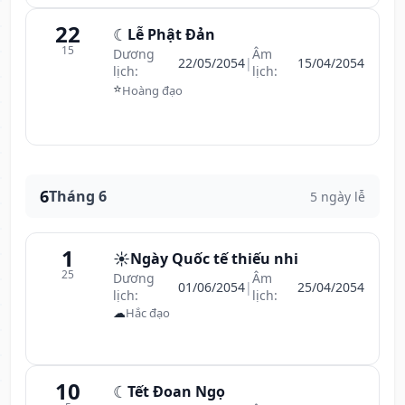
22
☾
Lễ Phật Đản
15
Dương
Âm
22/05/2054
|
15/04/2054
lịch:
lịch:
⭐
Hoàng đạo
6
Tháng 6
5 ngày lễ
1
☀️
Ngày Quốc tế thiếu nhi
25
Dương
Âm
01/06/2054
|
25/04/2054
lịch:
lịch:
☁
Hắc đạo
10
☾
Tết Đoan Ngọ