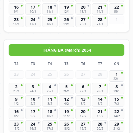
16
17
18
19
20
21
22
9/1
10/1
11/1
12/1
13/1
14/1
15/1
23
24
25
26
27
28
1
16/1
17/1
18/1
19/1
20/1
21/1
THÁNG BA (March) 2054
T2
T3
T4
T5
T6
T7
CN
23
24
25
26
27
28
1
22/1
2
3
4
5
6
7
8
23/1
24/1
25/1
26/1
27/1
28/1
29/1
9
10
11
12
13
14
15
1/2
2/2
3/2
4/2
5/2
6/2
7/2
16
17
18
19
20
21
22
8/2
9/2
10/2
11/2
12/2
13/2
14/2
23
24
25
26
27
28
29
15/2
16/2
17/2
18/2
19/2
20/2
21/2