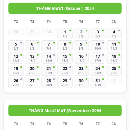
THÁNG MườI (October) 2054
T2
T3
T4
T5
T6
T7
CN
28
29
30
1
2
3
4
1/9
2/9
3/9
4/9
5
6
7
8
9
10
11
5/9
6/9
7/9
8/9
9/9
10/9
11/9
12
13
14
15
16
17
18
12/9
13/9
14/9
15/9
16/9
17/9
18/9
19
20
21
22
23
24
25
19/9
20/9
21/9
22/9
23/9
24/9
25/9
26
27
28
29
30
31
1
26/9
27/9
28/9
29/9
30/9
1/10
THÁNG MườI MộT (November) 2054
T2
T3
T4
T5
T6
T7
CN