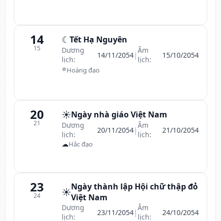
14
☾
Tết Hạ Nguyên
15
Dương
Âm
14/11/2054
|
15/10/2054
lịch:
lịch:
⭐
Hoàng đạo
20
☀️
Ngày nhà giáo Việt Nam
21
Dương
Âm
20/11/2054
|
21/10/2054
lịch:
lịch:
☁
Hắc đạo
23
Ngày thành lập Hội chữ thập đỏ
☀️
24
Việt Nam
Dương
Âm
23/11/2054
|
24/10/2054
lịch:
lịch: