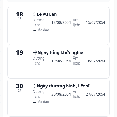
18
☾
Lễ Vu Lan
15
Dương
Âm
18/08/2054
|
15/07/2054
lịch:
lịch:
☁
Hắc đạo
19
☀️
Ngày tổng khởi nghĩa
16
Dương
Âm
19/08/2054
|
16/07/2054
lịch:
lịch:
30
☾
Ngày thương binh, liệt sĩ
27
Dương
Âm
30/08/2054
|
27/07/2054
lịch:
lịch:
☁
Hắc đạo