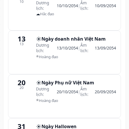
10
Dương
Âm
10/10/2054
|
10/09/2054
lịch:
lịch:
☁
Hắc đạo
13
☀️
Ngày doanh nhân Việt Nam
13
Dương
Âm
13/10/2054
|
13/09/2054
lịch:
lịch:
⭐
Hoàng đạo
20
☀️
Ngày Phụ nữ Việt Nam
20
Dương
Âm
20/10/2054
|
20/09/2054
lịch:
lịch:
⭐
Hoàng đạo
31
☀️
Ngày Hallowen