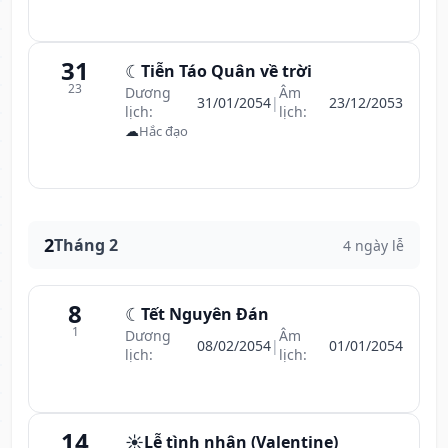
31
☾
Tiễn Táo Quân về trời
23
Dương
Âm
31/01/2054
|
23/12/2053
lịch:
lịch:
☁
Hắc đạo
2
Tháng 2
4 ngày lễ
8
☾
Tết Nguyên Đán
1
Dương
Âm
08/02/2054
|
01/01/2054
lịch:
lịch:
14
☀️
Lễ tình nhân (Valentine)