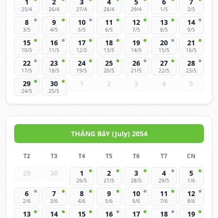
1
2
3
4
5
6
7
25/4
26/4
27/4
28/4
29/4
1/5
2/5
8
9
10
11
12
13
14
3/5
4/5
5/5
6/5
7/5
8/5
9/5
15
16
17
18
19
20
21
10/5
11/5
12/5
13/5
14/5
15/5
16/5
22
23
24
25
26
27
28
17/5
18/5
19/5
20/5
21/5
22/5
23/5
29
30
1
2
3
4
5
24/5
25/5
THÁNG BảY (July) 2054
T2
T3
T4
T5
T6
T7
CN
29
30
1
2
3
4
5
26/5
27/5
28/5
29/5
1/6
6
7
8
9
10
11
12
2/6
3/6
4/6
5/6
6/6
7/6
8/6
13
14
15
16
17
18
19