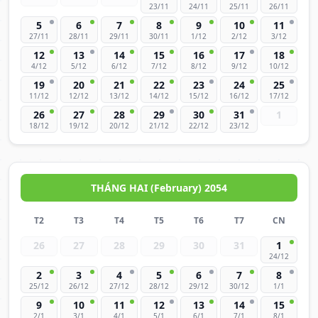
23/11
24/11
25/11
26/11
5
6
7
8
9
10
11
27/11
28/11
29/11
30/11
1/12
2/12
3/12
12
13
14
15
16
17
18
4/12
5/12
6/12
7/12
8/12
9/12
10/12
19
20
21
22
23
24
25
11/12
12/12
13/12
14/12
15/12
16/12
17/12
26
27
28
29
30
31
1
18/12
19/12
20/12
21/12
22/12
23/12
THÁNG HAI (February) 2054
T2
T3
T4
T5
T6
T7
CN
26
27
28
29
30
31
1
24/12
2
3
4
5
6
7
8
25/12
26/12
27/12
28/12
29/12
30/12
1/1
9
10
11
12
13
14
15
2/1
3/1
4/1
5/1
6/1
7/1
8/1