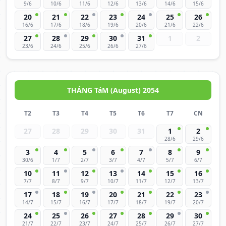
9/6
10/6
11/6
12/6
13/6
14/6
15/6
20
21
22
23
24
25
26
16/6
17/6
18/6
19/6
20/6
21/6
22/6
27
28
29
30
31
1
2
23/6
24/6
25/6
26/6
27/6
THÁNG TáM (August) 2054
T2
T3
T4
T5
T6
T7
CN
27
28
29
30
31
1
2
28/6
29/6
3
4
5
6
7
8
9
30/6
1/7
2/7
3/7
4/7
5/7
6/7
10
11
12
13
14
15
16
7/7
8/7
9/7
10/7
11/7
12/7
13/7
17
18
19
20
21
22
23
14/7
15/7
16/7
17/7
18/7
19/7
20/7
24
25
26
27
28
29
30
21/7
22/7
23/7
24/7
25/7
26/7
27/7