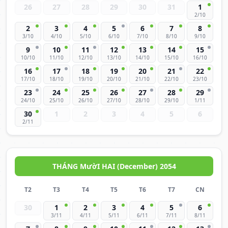
26
27
28
29
30
31
1
2/10
2
3
4
5
6
7
8
3/10
4/10
5/10
6/10
7/10
8/10
9/10
9
10
11
12
13
14
15
10/10
11/10
12/10
13/10
14/10
15/10
16/10
16
17
18
19
20
21
22
17/10
18/10
19/10
20/10
21/10
22/10
23/10
23
24
25
26
27
28
29
24/10
25/10
26/10
27/10
28/10
29/10
1/11
30
1
2
3
4
5
6
2/11
THÁNG MườI HAI (December) 2054
T2
T3
T4
T5
T6
T7
CN
30
1
2
3
4
5
6
3/11
4/11
5/11
6/11
7/11
8/11