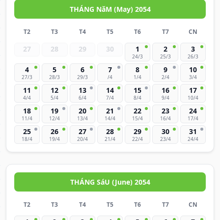
THÁNG NăM (May) 2054
T2
T3
T4
T5
T6
T7
CN
27
28
29
30
1
2
3
24/3
25/3
26/3
4
5
6
7
8
9
10
27/3
28/3
29/3
/4
1/4
2/4
3/4
11
12
13
14
15
16
17
4/4
5/4
6/4
7/4
8/4
9/4
10/4
18
19
20
21
22
23
24
11/4
12/4
13/4
14/4
15/4
16/4
17/4
25
26
27
28
29
30
31
18/4
19/4
20/4
21/4
22/4
23/4
24/4
THÁNG SáU (June) 2054
T2
T3
T4
T5
T6
T7
CN