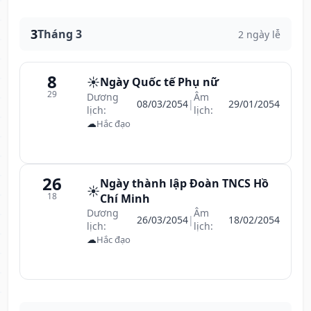
3
Tháng 3
2 ngày lễ
8
☀️
Ngày Quốc tế Phụ nữ
29
Dương
Âm
08/03/2054
|
29/01/2054
lịch:
lịch:
☁
Hắc đạo
26
Ngày thành lập Đoàn TNCS Hồ
☀️
18
Chí Minh
Dương
Âm
26/03/2054
|
18/02/2054
lịch:
lịch:
☁
Hắc đạo