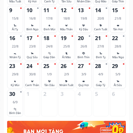
Mậu Tuất
Kỷ Hợi
Canh Tý
Tân Sửu
Nhâm Dần
Quý Mão
Giáp Thìn
9
10
11
12
13
14
15
15/8
16/8
17/8
18/8
19/8
20/8
21/8
🐍
🐎
🐐
🐒
🐓
🐕
🐖
Ất Tỵ
Bính Ngọ
Đinh Mùi
Mậu Thân
Kỷ Dậu
Canh Tuất
Tân Hợi
16
17
18
19
20
21
22
22/8
23/8
24/8
25/8
26/8
27/8
28/8
🐀
🐂
🐅
🐈
🐉
🐍
🐎
Nhâm Tý
Quý Sửu
Giáp Dần
Ất Mão
Bính Thìn
Đinh Tỵ
Mậu Ngọ
23
24
25
26
27
28
29
29/8
30/8
1/9
2/9
3/9
4/9
5/9
🐐
🐒
🐓
🐕
🐖
🐀
🐂
Kỷ Mùi
Canh Thân
Tân Dậu
Nhâm Tuất
Quý Hợi
Giáp Tý
Ất Sửu
30
1
2
3
4
5
6
6/9
🐅
Bính Dần