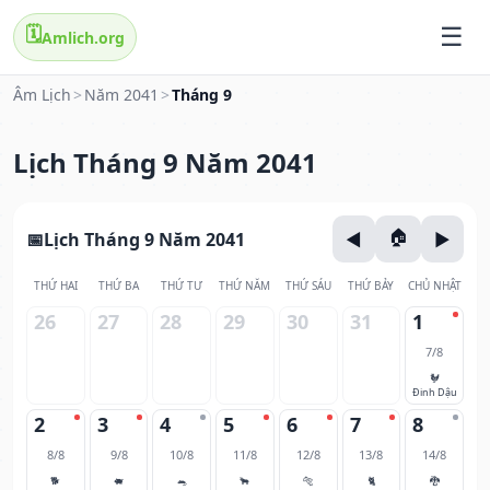
🗓️
Amlich.org
Âm Lịch
>
Năm 2041
>
Tháng 9
Lịch Tháng 9 Năm 2041
Lịch Tháng 9 Năm 2041
THỨ HAI
THỨ BA
THỨ TƯ
THỨ NĂM
THỨ SÁU
THỨ BẢY
CHỦ NHẬT
26
27
28
29
30
31
1
7/8
🐓
Đinh Dậu
2
3
4
5
6
7
8
8/8
9/8
10/8
11/8
12/8
13/8
14/8
🐕
🐖
🐀
🐂
🐅
🐈
🐉