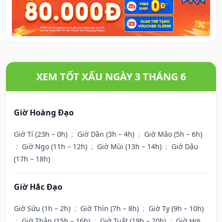
XEM TỐT XẤU NGÀY 3 THÁNG 6
Giờ Hoàng Đạo
Giờ Tí (23h – 0h)
;
Giờ Dần (3h – 4h)
;
Giờ Mão (5h – 6h)
;
Giờ Ngọ (11h – 12h)
;
Giờ Mùi (13h – 14h)
;
Giờ Dậu
(17h – 18h)
Giờ Hắc Đạo
Giờ Sửu (1h – 2h)
;
Giờ Thìn (7h – 8h)
;
Giờ Tỵ (9h – 10h)
;
Giờ Thân (15h – 16h)
;
Giờ Tuất (19h – 20h)
;
Giờ Hợi