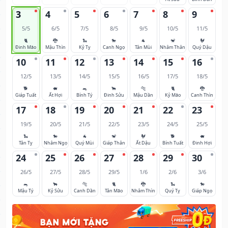
3
4
5
6
7
8
9
5/5
6/5
7/5
8/5
9/5
10/5
11/5
🐈
🐉
🐍
🐎
🐐
🐒
🐓
Đinh Mão
Mậu Thìn
Kỷ Tỵ
Canh Ngọ
Tân Mùi
Nhâm Thân
Quý Dậu
10
11
12
13
14
15
16
12/5
13/5
14/5
15/5
16/5
17/5
18/5
🐕
🐖
🐀
🐂
🐅
🐈
🐉
Giáp Tuất
Ất Hợi
Bính Tý
Đinh Sửu
Mậu Dần
Kỷ Mão
Canh Thìn
17
18
19
20
21
22
23
19/5
20/5
21/5
22/5
23/5
24/5
25/5
🐍
🐎
🐐
🐒
🐓
🐕
🐖
Tân Tỵ
Nhâm Ngọ
Quý Mùi
Giáp Thân
Ất Dậu
Bính Tuất
Đinh Hợi
24
25
26
27
28
29
30
26/5
27/5
28/5
29/5
1/6
2/6
3/6
🐀
🐂
🐅
🐈
🐉
🐍
🐎
Mậu Tý
Kỷ Sửu
Canh Dần
Tân Mão
Nhâm Thìn
Quý Tỵ
Giáp Ngọ