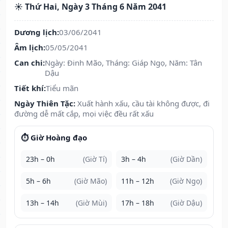
☀️ Thứ Hai, Ngày 3 Tháng 6 Năm 2041
Dương lịch:
03/06/2041
Âm lịch:
05/05/2041
Can chi:
Ngày: Đinh Mão, Tháng: Giáp Ngọ, Năm: Tân
Dậu
Tiết khí:
Tiểu mãn
Ngày Thiên Tặc:
Xuất hành xấu, cầu tài không được, đi
đường dễ mất cắp, mọi việc đều rất xấu
⏱️ Giờ Hoàng đạo
23h – 0h
(Giờ Tí)
3h – 4h
(Giờ Dần)
5h – 6h
(Giờ Mão)
11h – 12h
(Giờ Ngọ)
13h – 14h
(Giờ Mùi)
17h – 18h
(Giờ Dậu)