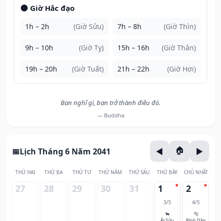
🌑 Giờ Hắc đạo
1h – 2h
(Giờ Sửu)
7h – 8h
(Giờ Thìn)
9h – 10h
(Giờ Tỵ)
15h – 16h
(Giờ Thân)
19h – 20h
(Giờ Tuất)
21h – 22h
(Giờ Hợi)
Bạn nghĩ gì, bạn trở thành điều đó.
— Buddha
Lịch Tháng 6 Năm 2041
THỨ HAI
THỨ BA
THỨ TƯ
THỨ NĂM
THỨ SÁU
THỨ BẢY
CHỦ NHẬT
27
28
29
30
31
1
2
3/5
4/5
🐂
🐅
Ất Sửu
Bính Dần