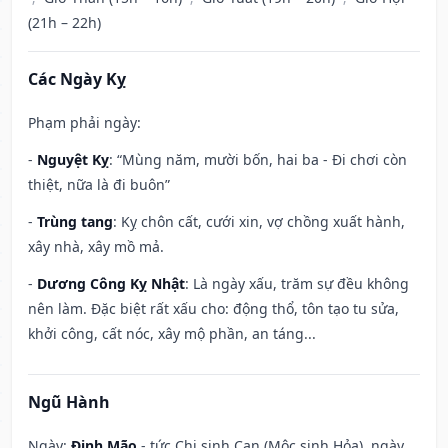
(21h – 22h)
Các Ngày Kỵ
Phạm phải ngày:
-
Nguyệt Kỵ
: “Mùng năm, mười bốn, hai ba - Đi chơi còn
thiệt, nữa là đi buôn”
-
Trùng tang
: Kỵ chôn cất, cưới xin, vợ chồng xuất hành,
xây nhà, xây mồ mả.
-
Dương Công Kỵ Nhật
: Là ngày xấu, trăm sự đều không
nên làm. Đặc biệt rất xấu cho: động thổ, tôn tạo tu sửa,
khởi công, cất nóc, xây mộ phần, an táng...
Ngũ Hành
Ngày:
Đinh Mão
- tức Chi sinh Can (Mộc sinh Hỏa), ngày