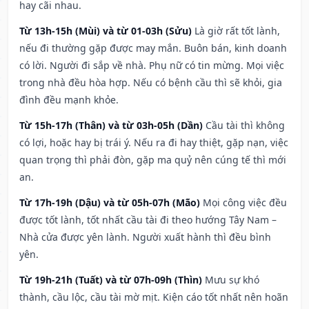
hay cãi nhau.
Từ 13h-15h (Mùi) và từ 01-03h (Sửu)
Là giờ rất tốt lành,
nếu đi thường gặp được may mắn. Buôn bán, kinh doanh
có lời. Người đi sắp về nhà. Phụ nữ có tin mừng. Mọi việc
trong nhà đều hòa hợp. Nếu có bệnh cầu thì sẽ khỏi, gia
đình đều mạnh khỏe.
Từ 15h-17h (Thân) và từ 03h-05h (Dần)
Cầu tài thì không
có lợi, hoặc hay bị trái ý. Nếu ra đi hay thiệt, gặp nạn, việc
quan trọng thì phải đòn, gặp ma quỷ nên cúng tế thì mới
an.
Từ 17h-19h (Dậu) và từ 05h-07h (Mão)
Mọi công việc đều
được tốt lành, tốt nhất cầu tài đi theo hướng Tây Nam –
Nhà cửa được yên lành. Người xuất hành thì đều bình
yên.
Từ 19h-21h (Tuất) và từ 07h-09h (Thìn)
Mưu sự khó
thành, cầu lộc, cầu tài mờ mịt. Kiện cáo tốt nhất nên hoãn