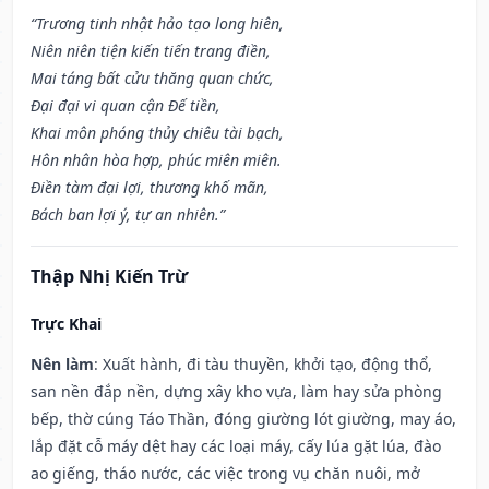
“Trương tinh nhật hảo tạo long hiên,
Niên niên tiện kiến tiến trang điền,
Mai táng bất cửu thăng quan chức,
Đại đại vi quan cận Đế tiền,
Khai môn phóng thủy chiêu tài bạch,
Hôn nhân hòa hợp, phúc miên miên.
Điền tàm đại lợi, thương khố mãn,
Bách ban lợi ý, tự an nhiên.”
Thập Nhị Kiến Trừ
Trực Khai
Nên làm
: Xuất hành, đi tàu thuyền, khởi tạo, động thổ,
san nền đắp nền, dựng xây kho vựa, làm hay sửa phòng
bếp, thờ cúng Táo Thần, đóng giường lót giường, may áo,
lắp đặt cỗ máy dệt hay các loại máy, cấy lúa gặt lúa, đào
ao giếng, tháo nước, các việc trong vụ chăn nuôi, mở