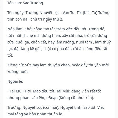
Tên sao
: Sao Trương
Tên ngày
: Trương Nguyệt Lộc - Vạn Tu: Tốt (Kiết Tú) Tướng
tinh con nai, chủ trị ngày thứ 2.
Nên làm
: Khởi công tạo tác trăm việc đều tốt. Trong đó,
tốt nhất là che mái dựng hiên, xây cất nhà, trổ cửa dựng
cửa, cưới gả, chôn cất, hay làm ruộng, nuôi tằm , làm thuỷ
lợi, đặt táng kê gác, chặt cỏ phá đất, cắt áo cũng đều rất
tốt.
Kiêng cữ
: Sửa hay làm thuyền chèo, hoặc đẩy thuyền mới
xuống nước.
Ngoại lệ
:
- Tại Mùi, Hợi, Mão đều tốt. Tại Mùi: đăng viên rất tốt
nhưng phạm vào Phục Đoạn (Kiêng cữ như trên).
Trương: Nguyệt Lộc (con nai): Nguyệt tinh, sao tốt. Việc
mai táng và hôn nhân thuận lợi.