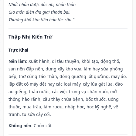
Nhất nhân dược độc nhị nhân thân.
Gia môn điền địa giai thoán bại,
Thương khố kim tiền hóa tác cần.”
Thập Nhị Kiến Trừ
Trực Khai
Nên làm
: Xuất hành, đi tàu thuyền, khởi tạo, động thổ,
san nền đắp nền, dựng xây kho vựa, làm hay sửa phòng
bếp, thờ cúng Táo Thần, đóng giường lót giường, may áo,
lắp đặt cỗ máy dệt hay các loại máy, cấy lúa gặt lúa, đào
ao giếng, tháo nước, các việc trong vụ chăn nuôi, mở
thông hào rãnh, cầu thầy chữa bệnh, bốc thuốc, uống
thuốc, mua trâu, làm rượu, nhập học, học kỹ nghệ, vẽ
tranh, tu sửa cây cối.
Không nên
: Chôn cất