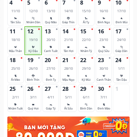
4
5
6
7
8
9
10
11/10
12/10
13/10
14/10
15/10
16/10
17/10
🐂
🐅
🐈
🐉
🐍
🐎
🐐
Tân Sửu
Nhâm Dần
Quý Mão
Giáp Thìn
Ất Tỵ
Bính Ngọ
Đinh Mùi
11
12
13
14
15
16
17
18/10
19/10
20/10
21/10
22/10
23/10
24/10
🐒
🐓
🐕
🐖
🐀
🐂
🐅
Mậu Thân
Kỷ Dậu
Canh Tuất
Tân Hợi
Nhâm Tý
Quý Sửu
Giáp Dần
18
19
20
21
22
23
24
25/10
26/10
27/10
28/10
29/10
30/10
1/11
🐈
🐉
🐍
🐎
🐐
🐒
🐓
Ất Mão
Bính Thìn
Đinh Tỵ
Mậu Ngọ
Kỷ Mùi
Canh Thân
Tân Dậu
25
26
27
28
29
30
1
2/11
3/11
4/11
5/11
6/11
7/11
🐕
🐖
🐀
🐂
🐅
🐈
Nhâm Tuất
Quý Hợi
Giáp Tý
Ất Sửu
Bính Dần
Đinh Mão