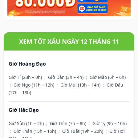
XEM TỐT XẤU NGÀY 12 THÁNG 11
Giờ Hoàng Đạo
Giờ Tí (23h – 0h)
;
Giờ Dần (3h – 4h)
;
Giờ Mão (5h – 6h)
;
Giờ Ngọ (11h – 12h)
;
Giờ Mùi (13h – 14h)
;
Giờ Dậu
(17h – 18h)
Giờ Hắc Đạo
Giờ Sửu (1h – 2h)
;
Giờ Thìn (7h – 8h)
;
Giờ Tỵ (9h – 10h)
;
Giờ Thân (15h – 16h)
;
Giờ Tuất (19h – 20h)
;
Giờ Hợi