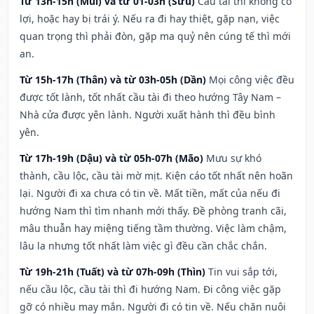
Từ 13h-15h (Mùi) và từ 01-03h (Sửu)
Cầu tài thì không có
lợi, hoặc hay bị trái ý. Nếu ra đi hay thiệt, gặp nạn, việc
quan trọng thì phải đòn, gặp ma quỷ nên cúng tế thì mới
an.
Từ 15h-17h (Thân) và từ 03h-05h (Dần)
Mọi công việc đều
được tốt lành, tốt nhất cầu tài đi theo hướng Tây Nam –
Nhà cửa được yên lành. Người xuất hành thì đều bình
yên.
Từ 17h-19h (Dậu) và từ 05h-07h (Mão)
Mưu sự khó
thành, cầu lộc, cầu tài mờ mịt. Kiện cáo tốt nhất nên hoãn
lại. Người đi xa chưa có tin về. Mất tiền, mất của nếu đi
hướng Nam thì tìm nhanh mới thấy. Đề phòng tranh cãi,
mâu thuẫn hay miệng tiếng tầm thường. Việc làm chậm,
lâu la nhưng tốt nhất làm việc gì đều cần chắc chắn.
Từ 19h-21h (Tuất) và từ 07h-09h (Thìn)
Tin vui sắp tới,
nếu cầu lộc, cầu tài thì đi hướng Nam. Đi công việc gặp
gỡ có nhiều may mắn. Người đi có tin về. Nếu chăn nuôi