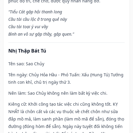
phúc độ trì, che chở, được quý nhân nâng đỡ.
“Tiểu Cát gặp hội thanh long
Cầu tài cầu lộc ở trong quẻ này
Cầu tài toại ý vui vầy
Bình an vô sự gặp thầy, gặp quen.”
Nhị Thập Bát Tú
Tên sao
: Sao Chủy
Tên ngày
: Chủy Hỏa Hầu - Phó Tuấn: Xấu (Hung Tú) Tướng
tinh con khỉ, chủ trị ngày thứ 3.
Nên làm
: Sao Chủy không nên làm bất kỳ việc chi.
Kiêng cữ
: Khởi công tạo tác việc chi cũng không tốt. KỴ
NHẤT là chôn cất và các vụ thuộc về chết chôn như sửa
đắp mồ mả, làm sanh phần (làm mồ mã để sẵn), đóng thọ
đường (đóng hòm để sẵn). Ngày này tuyệt đối không tiến