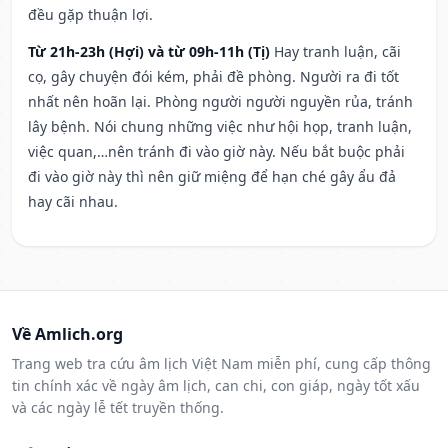
đều gặp thuận lợi.
Từ 21h-23h (Hợi) và từ 09h-11h (Tị)
Hay tranh luận, cãi
cọ, gây chuyện đói kém, phải đề phòng. Người ra đi tốt
nhất nên hoãn lại. Phòng người người nguyền rủa, tránh
lây bệnh. Nói chung những việc như hội họp, tranh luận,
việc quan,…nên tránh đi vào giờ này. Nếu bắt buộc phải
đi vào giờ này thì nên giữ miệng để hạn ché gây ẩu đả
hay cãi nhau.
Về Amlich.org
Trang web tra cứu âm lịch Việt Nam miễn phí, cung cấp thông
tin chính xác về ngày âm lịch, can chi, con giáp, ngày tốt xấu
và các ngày lễ tết truyền thống.