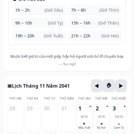
1h – 2h
(Giờ Sửu)
7h – 8h
(Giờ Thìn)
9h – 10h
(Giờ Tỵ)
15h – 16h
(Giờ Thân)
19h – 20h
(Giờ Tuất)
21h – 22h
(Giờ Hợi)
Muốn biết giá trị của một giây, hãy hỏi người vừa bỏ lỡ chuyến bay.
— Tục ngữ
Lịch Tháng 11 Năm 2041
THỨ HAI
THỨ BA
THỨ TƯ
THỨ NĂM
THỨ SÁU
THỨ BẢY
CHỦ NHẬT
28
29
30
31
1
2
3
8/10
9/10
10/10
🐕
🐖
🐀
Mậu Tuất
Kỷ Hợi
Canh Tý