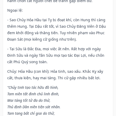
hành chôn cất người chết để tránh gặp điềm dữ.
Ngoại lệ
:
- Sao Chủy Hỏa Hầu tại Tỵ bị đoạt khí, còn Hung thì càng
thêm Hung. Tại Dậu rất tốt, vì Sao Chủy Đăng Viên ở Dậu
đem khởi động và thăng tiến. Tuy nhiên phạm vào Phục
Đoạn Sát (mọi kiêng cữ giống như trên).
- Tại Sửu là Đắc Địa, mọi việc ắt nên. Rất hợp với ngày
Đinh Sửu và ngày Tân Sửu mọi tạo tác Đại Lợi, nếu chôn
cất Phú Quý song toàn.
Chủy: Hỏa Hầu (con khỉ): Hỏa tinh, sao xấu. Khắc Kỵ xây
cất, thưa kiện, hay mai táng. Thi cử gặp nhiều bất lợi.
“Chủy tinh tạo tác hữu đồ hình,
Tam niên tất đinh chủ linh đinh,
Mai táng tốt tử đa do thử,
Thủ định Dần niên tiện sát nhân.
Tam tang bất chỉ giai do thử,