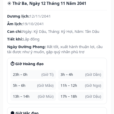
☀️ Thứ Ba, Ngày 12 Tháng 11 Năm 2041
Dương lịch:
12/11/2041
Âm lịch:
19/10/2041
Can chi:
Ngày: Kỷ Dậu, Tháng: Kỷ Hợi, Năm: Tân Dậu
Tiết khí:
Lập đông
Ngày Đường Phong:
Rất tốt, xuất hành thuận lợi, cầu
tài được như ý muốn, gặp quý nhân phù trợ
⏱️ Giờ Hoàng đạo
23h – 0h
(Giờ Tí)
3h – 4h
(Giờ Dần)
5h – 6h
(Giờ Mão)
11h – 12h
(Giờ Ngọ)
13h – 14h
(Giờ Mùi)
17h – 18h
(Giờ Dậu)
🌑 Giờ Hắc đạo