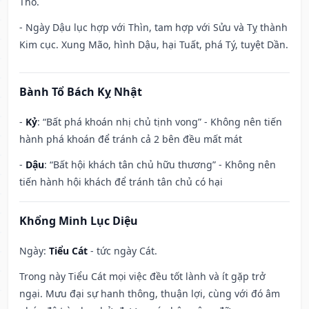
Thổ.
- Ngày Dậu lục hợp với Thìn, tam hợp với Sửu và Tỵ thành
Kim cục. Xung Mão, hình Dậu, hại Tuất, phá Tý, tuyệt Dần.
Bành Tổ Bách Kỵ Nhật
-
Kỷ
: “Bất phá khoán nhị chủ tịnh vong” - Không nên tiến
hành phá khoán để tránh cả 2 bên đều mất mát
-
Dậu
: “Bất hội khách tân chủ hữu thương” - Không nên
tiến hành hội khách để tránh tân chủ có hại
Khổng Minh Lục Diệu
Ngày:
Tiểu Cát
- tức ngày Cát.
Trong này Tiểu Cát mọi việc đều tốt lành và ít gặp trở
ngại. Mưu đại sự hanh thông, thuận lợi, cùng với đó âm