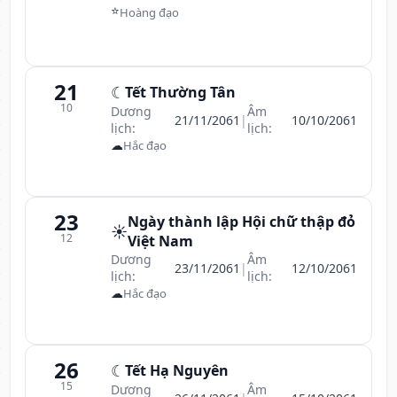
⭐
Hoàng đạo
21
☾
Tết Thường Tân
10
Dương
Âm
21/11/2061
|
10/10/2061
lịch:
lịch:
☁
Hắc đạo
23
Ngày thành lập Hội chữ thập đỏ
☀️
12
Việt Nam
Dương
Âm
23/11/2061
|
12/10/2061
lịch:
lịch:
☁
Hắc đạo
26
☾
Tết Hạ Nguyên
15
Dương
Âm