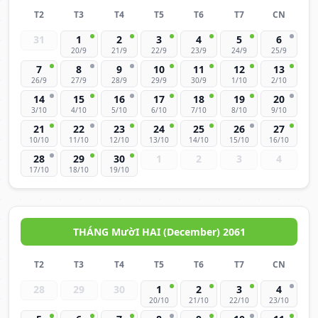
T2
T3
T4
T5
T6
T7
CN
31
1
2
3
4
5
6
20/9
21/9
22/9
23/9
24/9
25/9
7
8
9
10
11
12
13
26/9
27/9
28/9
29/9
30/9
1/10
2/10
14
15
16
17
18
19
20
3/10
4/10
5/10
6/10
7/10
8/10
9/10
21
22
23
24
25
26
27
10/10
11/10
12/10
13/10
14/10
15/10
16/10
28
29
30
1
2
3
4
17/10
18/10
19/10
THÁNG MườI HAI (December) 2061
T2
T3
T4
T5
T6
T7
CN
28
29
30
1
2
3
4
20/10
21/10
22/10
23/10