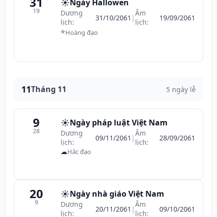
31
☀️
Ngày Hallowen
19
Dương
Âm
31/10/2061
|
19/09/2061
lịch:
lịch:
⭐
Hoàng đạo
11
Tháng 11
5 ngày lễ
9
☀️
Ngày pháp luật Việt Nam
28
Dương
Âm
09/11/2061
|
28/09/2061
lịch:
lịch:
☁
Hắc đạo
20
☀️
Ngày nhà giáo Việt Nam
9
Dương
Âm
20/11/2061
|
09/10/2061
lịch:
lịch: