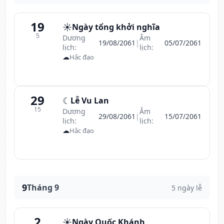
19
☀️
Ngày tổng khởi nghĩa
5
Dương
Âm
19/08/2061
|
05/07/2061
lịch:
lịch:
☁
Hắc đạo
29
☾
Lễ Vu Lan
15
Dương
Âm
29/08/2061
|
15/07/2061
lịch:
lịch:
☁
Hắc đạo
9
Tháng 9
5 ngày lễ
2
☀️
Ngày Quốc Khánh