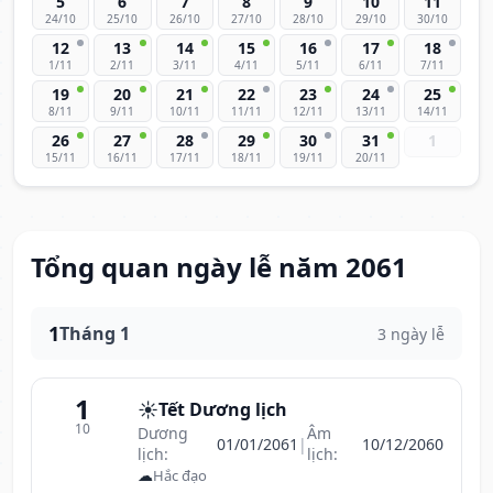
5
6
7
8
9
10
11
24/10
25/10
26/10
27/10
28/10
29/10
30/10
12
13
14
15
16
17
18
1/11
2/11
3/11
4/11
5/11
6/11
7/11
19
20
21
22
23
24
25
8/11
9/11
10/11
11/11
12/11
13/11
14/11
26
27
28
29
30
31
1
15/11
16/11
17/11
18/11
19/11
20/11
Tổng quan ngày lễ năm 2061
1
Tháng 1
3 ngày lễ
1
☀️
Tết Dương lịch
10
Dương
Âm
01/01/2061
|
10/12/2060
lịch:
lịch:
☁
Hắc đạo