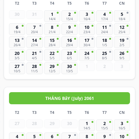
T2
T3
T4
T5
T6
T7
CN
30
31
1
2
3
4
5
14/4
15/4
16/4
17/4
18/4
6
7
8
9
10
11
12
19/4
20/4
21/4
22/4
23/4
24/4
25/4
13
14
15
16
17
18
19
26/4
27/4
28/4
29/4
30/4
1/5
2/5
20
21
22
23
24
25
26
3/5
4/5
5/5
6/5
7/5
8/5
9/5
27
28
29
30
1
2
3
10/5
11/5
12/5
13/5
THÁNG BảY (July) 2061
T2
T3
T4
T5
T6
T7
CN
27
28
29
30
1
2
3
14/5
15/5
16/5
4
5
6
7
8
9
10