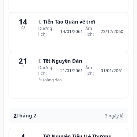
14
☾
Tiễn Táo Quân về trời
23
Dương
Âm
14/01/2061
|
23/12/2060
lịch:
lịch:
21
☾
Tết Nguyên Đán
1
Dương
Âm
21/01/2061
|
01/01/2061
lịch:
lịch:
⭐
Hoàng đạo
2
Tháng 2
3 ngày lễ
4
Tết Nguyên Tiêu (Lễ Thượng