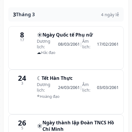
3
Tháng 3
4 ngày lễ
8
☀️
Ngày Quốc tế Phụ nữ
17
Dương
Âm
08/03/2061
|
17/02/2061
lịch:
lịch:
☁
Hắc đạo
24
☾
Tết Hàn Thực
3
Dương
Âm
24/03/2061
|
03/03/2061
lịch:
lịch:
⭐
Hoàng đạo
26
Ngày thành lập Đoàn TNCS Hồ
☀️
5
Chí Minh