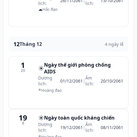
26/11/2061
|
15/10/2061
lịch:
lịch:
☁
Hắc đạo
12
Tháng 12
4 ngày lễ
1
Ngày thế giới phòng chống
☀️
20
AIDS
Dương
Âm
01/12/2061
|
20/10/2061
lịch:
lịch:
⭐
Hoàng đạo
19
☀️
Ngày toàn quốc kháng chiến
8
Dương
Âm
19/12/2061
|
08/11/2061
lịch:
lịch:
⭐
Hoàng đạo