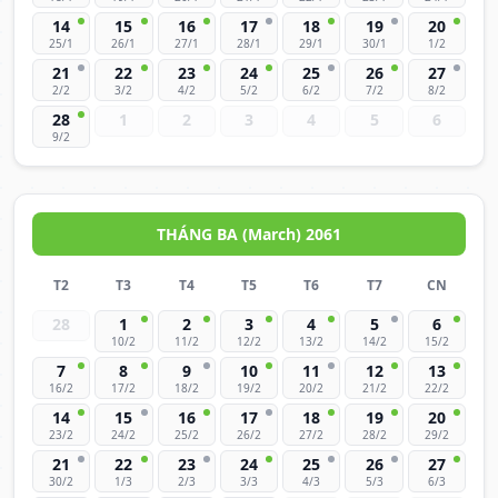
14
15
16
17
18
19
20
25/1
26/1
27/1
28/1
29/1
30/1
1/2
21
22
23
24
25
26
27
2/2
3/2
4/2
5/2
6/2
7/2
8/2
28
1
2
3
4
5
6
9/2
THÁNG BA (March) 2061
T2
T3
T4
T5
T6
T7
CN
28
1
2
3
4
5
6
10/2
11/2
12/2
13/2
14/2
15/2
7
8
9
10
11
12
13
16/2
17/2
18/2
19/2
20/2
21/2
22/2
14
15
16
17
18
19
20
23/2
24/2
25/2
26/2
27/2
28/2
29/2
21
22
23
24
25
26
27
30/2
1/3
2/3
3/3
4/3
5/3
6/3