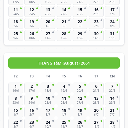
17/5
18/5
19/5
20/5
21/5
22/5
23/5
11
12
13
14
15
16
17
24/5
25/5
26/5
27/5
28/5
29/5
1/6
18
19
20
21
22
23
24
2/6
3/6
4/6
5/6
6/6
7/6
8/6
25
26
27
28
29
30
31
9/6
10/6
11/6
12/6
13/6
14/6
15/6
THÁNG TáM (August) 2061
T2
T3
T4
T5
T6
T7
CN
1
2
3
4
5
6
7
16/6
17/6
18/6
19/6
20/6
21/6
22/6
8
9
10
11
12
13
14
23/6
24/6
25/6
26/6
27/6
28/6
29/6
15
16
17
18
19
20
21
1/7
2/7
3/7
4/7
5/7
6/7
7/7
22
23
24
25
26
27
28
8/7
9/7
10/7
11/7
12/7
13/7
14/7