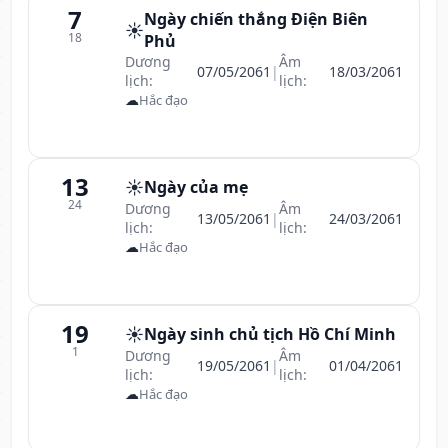
7
Ngày chiến thắng Điện Biên
☀️
18
Phủ
Dương
Âm
07/05/2061
|
18/03/2061
lịch:
lịch:
☁
Hắc đạo
13
☀️
Ngày của mẹ
24
Dương
Âm
13/05/2061
|
24/03/2061
lịch:
lịch:
☁
Hắc đạo
19
☀️
Ngày sinh chủ tịch Hồ Chí Minh
1
Dương
Âm
19/05/2061
|
01/04/2061
lịch:
lịch:
☁
Hắc đạo