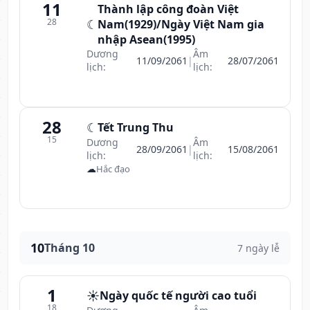
11
Thành lập công đoàn Việt
28
☾
Nam(1929)/Ngày Việt Nam gia
nhập Asean(1995)
Dương
Âm
11/09/2061
|
28/07/2061
lịch:
lịch:
28
☾
Tết Trung Thu
15
Dương
Âm
28/09/2061
|
15/08/2061
lịch:
lịch:
☁
Hắc đạo
10
Tháng 10
7 ngày lễ
1
☀️
Ngày quốc tế người cao tuổi
18