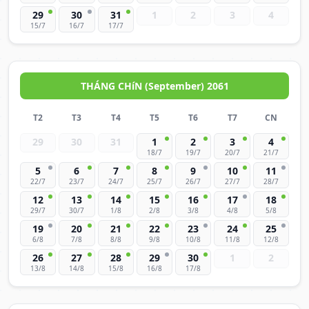
29
30
31
1
2
3
4
15/7
16/7
17/7
THÁNG CHíN (September) 2061
T2
T3
T4
T5
T6
T7
CN
29
30
31
1
2
3
4
18/7
19/7
20/7
21/7
5
6
7
8
9
10
11
22/7
23/7
24/7
25/7
26/7
27/7
28/7
12
13
14
15
16
17
18
29/7
30/7
1/8
2/8
3/8
4/8
5/8
19
20
21
22
23
24
25
6/8
7/8
8/8
9/8
10/8
11/8
12/8
26
27
28
29
30
1
2
13/8
14/8
15/8
16/8
17/8