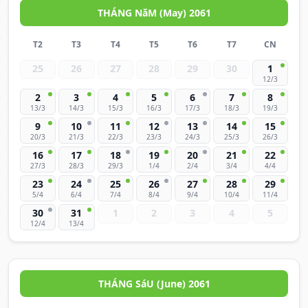
THÁNG NăM (May) 2061
T2
T3
T4
T5
T6
T7
CN
25
26
27
28
29
30
1
12/3
2
3
4
5
6
7
8
13/3
14/3
15/3
16/3
17/3
18/3
19/3
9
10
11
12
13
14
15
20/3
21/3
22/3
23/3
24/3
25/3
26/3
16
17
18
19
20
21
22
27/3
28/3
29/3
1/4
2/4
3/4
4/4
23
24
25
26
27
28
29
5/4
6/4
7/4
8/4
9/4
10/4
11/4
30
31
1
2
3
4
5
12/4
13/4
THÁNG SáU (June) 2061