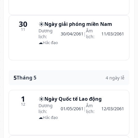
30
☀️
Ngày giải phóng miền Nam
11
Dương
Âm
30/04/2061
|
11/03/2061
lịch:
lịch:
☁
Hắc đạo
5
Tháng 5
4 ngày lễ
1
☀️
Ngày Quốc tế Lao động
12
Dương
Âm
01/05/2061
|
12/03/2061
lịch:
lịch:
☁
Hắc đạo