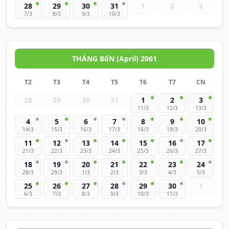
28
29
30
31
1
2
3
7/3
8/3
9/3
10/3
THÁNG BốN (April) 2061
T2
T3
T4
T5
T6
T7
CN
28
29
30
31
1
2
3
11/3
12/3
13/3
4
5
6
7
8
9
10
14/3
15/3
16/3
17/3
18/3
19/3
20/3
11
12
13
14
15
16
17
21/3
22/3
23/3
24/3
25/3
26/3
27/3
18
19
20
21
22
23
24
28/3
29/3
1/3
2/3
3/3
4/3
5/3
25
26
27
28
29
30
1
6/3
7/3
8/3
9/3
10/3
11/3