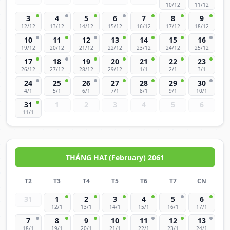
10/12
11/12
3
4
5
6
7
8
9
12/12
13/12
14/12
15/12
16/12
17/12
18/12
10
11
12
13
14
15
16
19/12
20/12
21/12
22/12
23/12
24/12
25/12
17
18
19
20
21
22
23
26/12
27/12
28/12
29/12
1/1
2/1
3/1
24
25
26
27
28
29
30
4/1
5/1
6/1
7/1
8/1
9/1
10/1
31
1
2
3
4
5
6
11/1
THÁNG HAI (February) 2061
T2
T3
T4
T5
T6
T7
CN
31
1
2
3
4
5
6
12/1
13/1
14/1
15/1
16/1
17/1
7
8
9
10
11
12
13
18/1
19/1
20/1
21/1
22/1
23/1
24/1