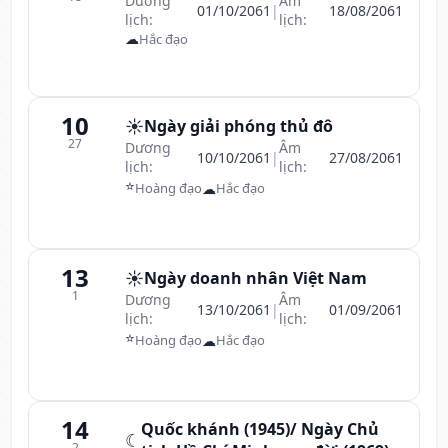
Dương
Âm
01/10/2061
|
18/08/2061
lịch:
lịch:
☁
Hắc đạo
10
☀️
Ngày giải phóng thủ đô
27
Dương
Âm
10/10/2061
|
27/08/2061
lịch:
lịch:
⭐
☁
Hoàng đạo
Hắc đạo
13
☀️
Ngày doanh nhân Việt Nam
1
Dương
Âm
13/10/2061
|
01/09/2061
lịch:
lịch:
⭐
☁
Hoàng đạo
Hắc đạo
14
Quốc khánh (1945)/ Ngày Chủ
☾
2