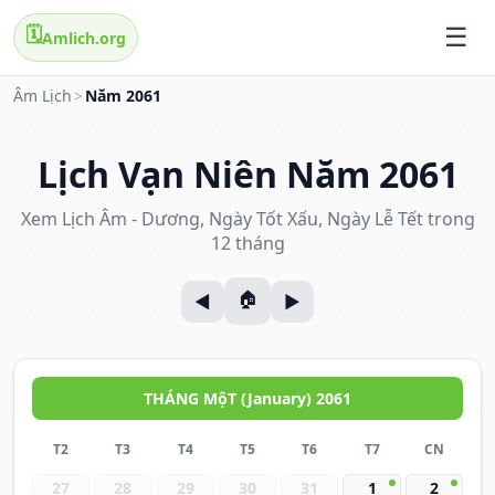
🗓️
Amlich.org
Âm Lịch
>
Năm 2061
Lịch Vạn Niên Năm 2061
Xem Lịch Âm - Dương, Ngày Tốt Xấu, Ngày Lễ Tết trong
12 tháng
THÁNG MộT (January) 2061
T2
T3
T4
T5
T6
T7
CN
27
28
29
30
31
1
2