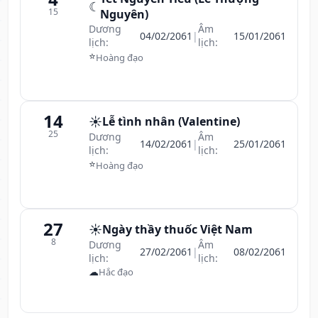
☾
15
Nguyên)
Dương
Âm
04/02/2061
|
15/01/2061
lịch:
lịch:
⭐
Hoàng đạo
14
☀️
Lễ tình nhân (Valentine)
25
Dương
Âm
14/02/2061
|
25/01/2061
lịch:
lịch:
⭐
Hoàng đạo
27
☀️
Ngày thầy thuốc Việt Nam
8
Dương
Âm
27/02/2061
|
08/02/2061
lịch:
lịch:
☁
Hắc đạo