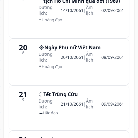
tịch Hồ Chí Minh qua đời (1969)
Dương
Âm
14/10/2061
|
02/09/2061
lịch:
lịch:
⭐
Hoàng đạo
20
☀️
Ngày Phụ nữ Việt Nam
8
Dương
Âm
20/10/2061
|
08/09/2061
lịch:
lịch:
⭐
Hoàng đạo
21
☾
Tết Trùng Cửu
9
Dương
Âm
21/10/2061
|
09/09/2061
lịch:
lịch:
☁
Hắc đạo