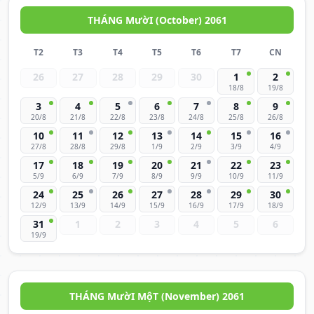
THÁNG MườI (October) 2061
T2
T3
T4
T5
T6
T7
CN
26
27
28
29
30
1
2
18/8
19/8
3
4
5
6
7
8
9
20/8
21/8
22/8
23/8
24/8
25/8
26/8
10
11
12
13
14
15
16
27/8
28/8
29/8
1/9
2/9
3/9
4/9
17
18
19
20
21
22
23
5/9
6/9
7/9
8/9
9/9
10/9
11/9
24
25
26
27
28
29
30
12/9
13/9
14/9
15/9
16/9
17/9
18/9
31
1
2
3
4
5
6
19/9
THÁNG MườI MộT (November) 2061