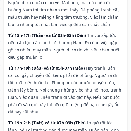
Người đi xa chưa có tin về. Mất tiền, mất của nếu đi
hướng Nam thì tìm nhanh mới thấy. Đề phòng tranh cãi,
mâu thuẫn hay miệng tiếng tầm thường. Việc làm chậm,
lâu la nhưng tốt nhất làm việc gì đều cần chắc chắn.
Từ 15h-17h (Thân) và từ 03h-05h (Dần)
Tin vui sắp tới,
nếu cầu lộc, cầu tài thì đi hướng Nam. Đi công việc gặp
gỡ có nhiều may mắn. Người đi có tin về. Nếu chăn nuôi
đều gặp thuận lợi.
Từ 17h-19h (Dậu) và từ 05h-07h (Mão)
Hay tranh luận,
cãi cọ, gây chuyện đói kém, phải đề phòng. Người ra đi
tốt nhất nên hoãn lại. Phòng người người nguyền rủa,
tránh lây bệnh. Nói chung những việc như hội họp, tranh
luận, việc quan,…nên tránh đi vào giờ này. Nếu bắt buộc
phải đi vào giờ này thì nên giữ miệng để hạn ché gây ẩu
đả hay cãi nhau.
Từ 19h-21h (Tuất) và từ 07h-09h (Thìn)
Là giờ rất tốt
lành, nếu đi thường gặp được may mắn. Buôn bán, kinh