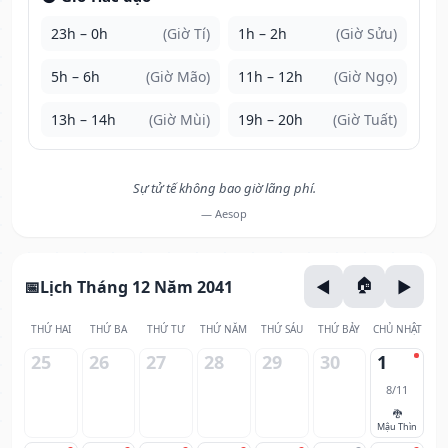
23h – 0h
(Giờ Tí)
1h – 2h
(Giờ Sửu)
5h – 6h
(Giờ Mão)
11h – 12h
(Giờ Ngọ)
13h – 14h
(Giờ Mùi)
19h – 20h
(Giờ Tuất)
Sự tử tế không bao giờ lãng phí.
— Aesop
Lịch Tháng 12 Năm 2041
THỨ HAI
THỨ BA
THỨ TƯ
THỨ NĂM
THỨ SÁU
THỨ BẢY
CHỦ NHẬT
25
26
27
28
29
30
1
8/11
🐉
Mậu Thìn