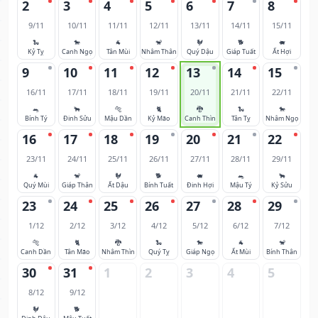
2
3
4
5
6
7
8
9/11
10/11
11/11
12/11
13/11
14/11
15/11
🐍
🐎
🐐
🐒
🐓
🐕
🐖
Kỷ Tỵ
Canh Ngọ
Tân Mùi
Nhâm Thân
Quý Dậu
Giáp Tuất
Ất Hợi
9
10
11
12
13
14
15
16/11
17/11
18/11
19/11
20/11
21/11
22/11
🐀
🐂
🐅
🐈
🐉
🐍
🐎
Bính Tý
Đinh Sửu
Mậu Dần
Kỷ Mão
Canh Thìn
Tân Tỵ
Nhâm Ngọ
16
17
18
19
20
21
22
23/11
24/11
25/11
26/11
27/11
28/11
29/11
🐐
🐒
🐓
🐕
🐖
🐀
🐂
Quý Mùi
Giáp Thân
Ất Dậu
Bính Tuất
Đinh Hợi
Mậu Tý
Kỷ Sửu
23
24
25
26
27
28
29
1/12
2/12
3/12
4/12
5/12
6/12
7/12
🐅
🐈
🐉
🐍
🐎
🐐
🐒
Canh Dần
Tân Mão
Nhâm Thìn
Quý Tỵ
Giáp Ngọ
Ất Mùi
Bính Thân
30
31
1
2
3
4
5
8/12
9/12
🐓
🐕