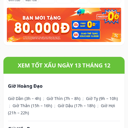
Đinh Dậu
Mậu Tuất
XEM TỐT XẤU NGÀY 13 THÁNG 12
Giờ Hoàng Đạo
Giờ Dần (3h – 4h)
;
Giờ Thìn (7h – 8h)
;
Giờ Tỵ (9h – 10h)
;
Giờ Thân (15h – 16h)
;
Giờ Dậu (17h – 18h)
;
Giờ Hợi
(21h – 22h)