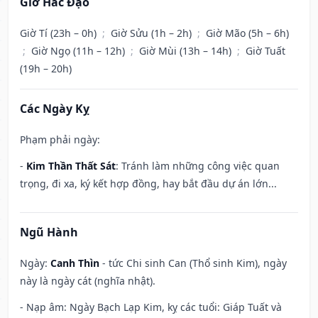
Giờ Hắc Đạo
Giờ Tí (23h – 0h)
;
Giờ Sửu (1h – 2h)
;
Giờ Mão (5h – 6h)
;
Giờ Ngọ (11h – 12h)
;
Giờ Mùi (13h – 14h)
;
Giờ Tuất
(19h – 20h)
Các Ngày Kỵ
Phạm phải ngày:
-
Kim Thần Thất Sát
: Tránh làm những công việc quan
trọng, đi xa, ký kết hợp đồng, hay bắt đầu dự án lớn...
Ngũ Hành
Ngày:
Canh Thìn
- tức Chi sinh Can (Thổ sinh Kim), ngày
này là ngày cát (nghĩa nhật).
- Nạp âm: Ngày Bạch Lạp Kim, kỵ các tuổi: Giáp Tuất và