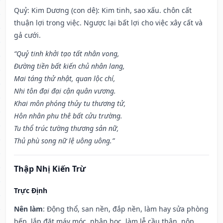
Quỷ: Kim Dương (con dê): Kim tinh, sao xấu. chôn cất
thuận lợi trong việc. Ngược lại bất lợi cho việc xây cất và
gả cưới.
“Quỷ tinh khởi tạo tất nhân vong,
Đường tiền bất kiến chủ nhân lang,
Mai táng thử nhật, quan lộc chí,
Nhi tôn đại đại cận quân vương.
Khai môn phóng thủy tu thương tử,
Hôn nhân phu thê bất cửu trường.
Tu thổ trúc tường thương sản nữ,
Thủ phù song nữ lệ uông uông.”
Thập Nhị Kiến Trừ
Trực Định
Nên làm
: Động thổ, san nền, đắp nền, làm hay sửa phòng
bếp, lắp đặt máy móc, nhập học, làm lễ cầu thân, nộp