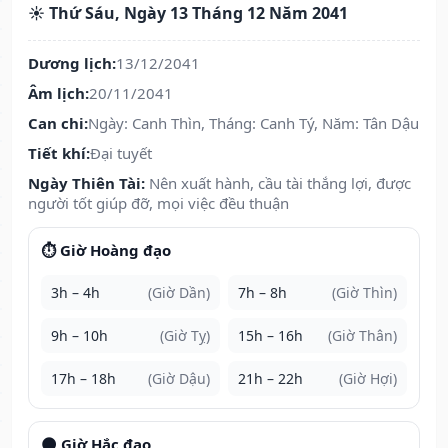
☀️ Thứ Sáu, Ngày 13 Tháng 12 Năm 2041
Dương lịch:
13/12/2041
Âm lịch:
20/11/2041
Can chi:
Ngày: Canh Thìn, Tháng: Canh Tý, Năm: Tân Dậu
Tiết khí:
Đại tuyết
Ngày Thiên Tài:
Nên xuất hành, cầu tài thắng lợi, được
người tốt giúp đỡ, mọi việc đều thuận
⏱️ Giờ Hoàng đạo
3h – 4h
(Giờ Dần)
7h – 8h
(Giờ Thìn)
9h – 10h
(Giờ Tỵ)
15h – 16h
(Giờ Thân)
17h – 18h
(Giờ Dậu)
21h – 22h
(Giờ Hợi)
🌑 Giờ Hắc đạo