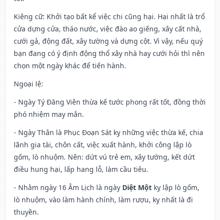
Kiêng cữ
: Khởi tạo bất kể việc chi cũng hại. Hại nhất là trổ
cửa dựng cửa, tháo nước, việc đào ao giếng, xây cất nhà,
cưới gả, động đất, xây tường và dựng cột. Vì vậy, nếu quý
bạn đang có ý định động thổ xây nhà hay cưới hỏi thì nên
chọn một ngày khác để tiến hành.
Ngoại lệ
:
- Ngày Tý Đăng Viên thừa kế tước phong rất tốt, đồng thời
phó nhiệm may mắn.
- Ngày Thân là Phục Đoạn Sát kỵ những việc thừa kế, chia
lãnh gia tài, chôn cất, việc xuất hành, khởi công lập lò
gốm, lò nhuộm. Nên: dứt vú trẻ em, xây tường, kết dứt
điều hung hại, lấp hang lỗ, làm cầu tiêu.
- Nhằm ngày 16 Âm Lịch là ngày
Diệt Một
kỵ lập lò gốm,
lò nhuộm, vào làm hành chính, làm rượu, kỵ nhất là đi
thuyền.