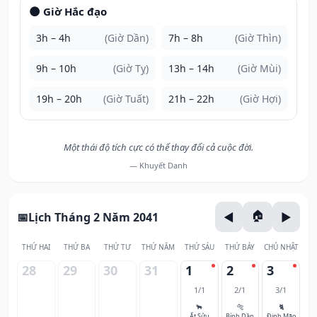
🌑 Giờ Hắc đạo
3h – 4h
(Giờ Dần)
7h – 8h
(Giờ Thìn)
9h – 10h
(Giờ Tỵ)
13h – 14h
(Giờ Mùi)
19h – 20h
(Giờ Tuất)
21h – 22h
(Giờ Hợi)
Một thái độ tích cực có thể thay đổi cả cuộc đời.
— Khuyết Danh
Lịch Tháng 2 Năm 2041
THỨ HAI
THỨ BA
THỨ TƯ
THỨ NĂM
THỨ SÁU
THỨ BẢY
CHỦ NHẬT
28
29
30
31
1
2
3
1/1
2/1
3/1
🐂
🐅
🐈
Ất Sửu
Bính Dần
Đinh Mão