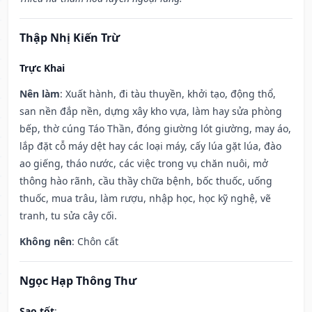
Thập Nhị Kiến Trừ
Trực Khai
Nên làm
: Xuất hành, đi tàu thuyền, khởi tạo, động thổ,
san nền đắp nền, dựng xây kho vựa, làm hay sửa phòng
bếp, thờ cúng Táo Thần, đóng giường lót giường, may áo,
lắp đặt cỗ máy dệt hay các loại máy, cấy lúa gặt lúa, đào
ao giếng, tháo nước, các việc trong vụ chăn nuôi, mở
thông hào rãnh, cầu thầy chữa bệnh, bốc thuốc, uống
thuốc, mua trâu, làm rượu, nhập học, học kỹ nghệ, vẽ
tranh, tu sửa cây cối.
Không nên
: Chôn cất
Ngọc Hạp Thông Thư
Sao tốt
: