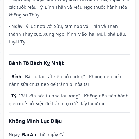
các tuổi: Mậu Tý, Bính Thân và Mậu Ngọ thuộc hành Hỏa
không sợ Thủy.
- Ngày Tý lục hợp với Sửu, tam hợp với Thìn và Thân
thành Thủy cục. Xung Ngọ, hình Mão, hại Mùi, phá Dậu,
tuyệt Tỵ.
Bành Tổ Bách Kỵ Nhật
-
Bính
: “Bất tu táo tất kiến hỏa ương” - Không nên tiến
hành sửa chữa bếp để tránh bị hỏa tai
-
Tý
: “Bất vấn bốc tự nhạ tai ương” - Không nên tiến hành
gieo quẻ hỏi việc để tránh tự rước lấy tai ương
Khổng Minh Lục Diệu
Ngày:
Đại An
- tức ngày Cát.