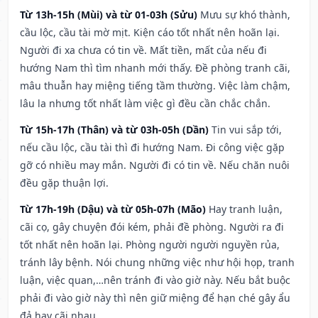
Từ 13h-15h (Mùi) và từ 01-03h (Sửu)
Mưu sự khó thành,
cầu lộc, cầu tài mờ mịt. Kiện cáo tốt nhất nên hoãn lại.
Người đi xa chưa có tin về. Mất tiền, mất của nếu đi
hướng Nam thì tìm nhanh mới thấy. Đề phòng tranh cãi,
mâu thuẫn hay miệng tiếng tầm thường. Việc làm chậm,
lâu la nhưng tốt nhất làm việc gì đều cần chắc chắn.
Từ 15h-17h (Thân) và từ 03h-05h (Dần)
Tin vui sắp tới,
nếu cầu lộc, cầu tài thì đi hướng Nam. Đi công việc gặp
gỡ có nhiều may mắn. Người đi có tin về. Nếu chăn nuôi
đều gặp thuận lợi.
Từ 17h-19h (Dậu) và từ 05h-07h (Mão)
Hay tranh luận,
cãi cọ, gây chuyện đói kém, phải đề phòng. Người ra đi
tốt nhất nên hoãn lại. Phòng người người nguyền rủa,
tránh lây bệnh. Nói chung những việc như hội họp, tranh
luận, việc quan,…nên tránh đi vào giờ này. Nếu bắt buộc
phải đi vào giờ này thì nên giữ miệng để hạn ché gây ẩu
đả hay cãi nhau.