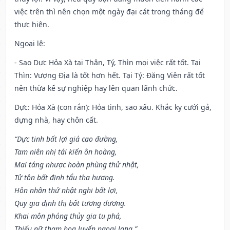
việc trên thì nên chọn một ngày đại cát trong tháng để
thực hiện.
Ngoại lệ
:
- Sao Dực Hỏa Xà tại Thân, Tý, Thìn mọi việc rất tốt. Tại
Thìn: Vượng Địa là tốt hơn hết. Tại Tý: Đăng Viên rất tốt
nên thừa kế sự nghiệp hay lên quan lãnh chức.
Dực: Hỏa Xà (con rắn): Hỏa tinh, sao xấu. Khắc kỵ cưới gả,
dựng nhà, hay chôn cất.
“Dực tinh bất lợi giá cao đường,
Tam niên nhị tái kiến ôn hoàng,
Mai táng nhược hoàn phùng thử nhật,
Tử tôn bất định tẩu tha hương.
Hôn nhân thử nhật nghi bất lợi,
Quy gia định thị bất tương đương.
Khai môn phóng thủy gia tu phá,
Thiếu nữ tham hoa luyến ngoại lang.”