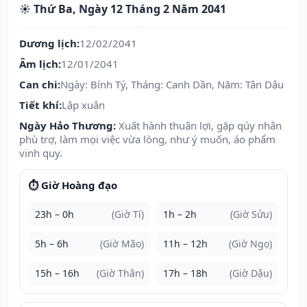
☀️ Thứ Ba, Ngày 12 Tháng 2 Năm 2041
Dương lịch:
12/02/2041
Âm lịch:
12/01/2041
Can chi:
Ngày: Bính Tý, Tháng: Canh Dần, Năm: Tân Dậu
Tiết khí:
Lập xuân
Ngày Hảo Thương:
Xuất hành thuận lợi, gặp qúy nhân
phù trợ, làm mọi việc vừa lòng, như ý muốn, áo phẩm
vinh quy.
⏱️ Giờ Hoàng đạo
23h – 0h
(Giờ Tí)
1h – 2h
(Giờ Sửu)
5h – 6h
(Giờ Mão)
11h – 12h
(Giờ Ngọ)
15h – 16h
(Giờ Thân)
17h – 18h
(Giờ Dậu)