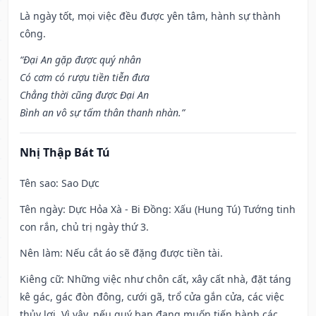
Là ngày tốt, mọi việc đều được yên tâm, hành sự thành
công.
“Đại An gặp được quý nhân
Có cơm có rượu tiền tiễn đưa
Chẳng thời cũng được Đại An
Bình an vô sự tấm thân thanh nhàn.”
Nhị Thập Bát Tú
Tên sao
: Sao Dực
Tên ngày
: Dực Hỏa Xà - Bi Đồng: Xấu (Hung Tú) Tướng tinh
con rắn, chủ trị ngày thứ 3.
Nên làm
: Nếu cắt áo sẽ đặng được tiền tài.
Kiêng cữ
: Những việc như chôn cất, xây cất nhà, đặt táng
kê gác, gác đòn đông, cưới gã, trổ cửa gắn cửa, các việc
thủy lợi. Vì vậy, nếu quý bạn đang muốn tiến hành các