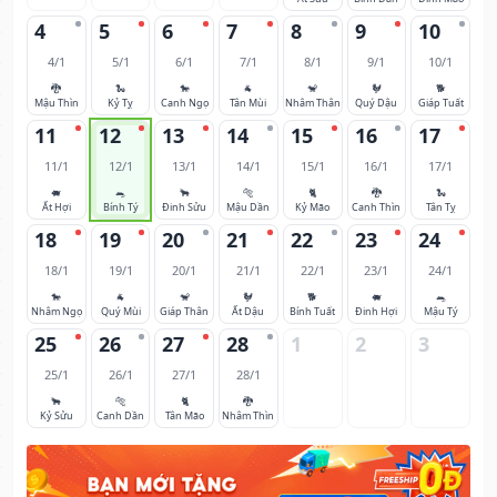
4
5
6
7
8
9
10
4/1
5/1
6/1
7/1
8/1
9/1
10/1
🐉
🐍
🐎
🐐
🐒
🐓
🐕
Mậu Thìn
Kỷ Tỵ
Canh Ngọ
Tân Mùi
Nhâm Thân
Quý Dậu
Giáp Tuất
11
12
13
14
15
16
17
11/1
12/1
13/1
14/1
15/1
16/1
17/1
🐖
🐀
🐂
🐅
🐈
🐉
🐍
Ất Hợi
Bính Tý
Đinh Sửu
Mậu Dần
Kỷ Mão
Canh Thìn
Tân Tỵ
18
19
20
21
22
23
24
18/1
19/1
20/1
21/1
22/1
23/1
24/1
🐎
🐐
🐒
🐓
🐕
🐖
🐀
Nhâm Ngọ
Quý Mùi
Giáp Thân
Ất Dậu
Bính Tuất
Đinh Hợi
Mậu Tý
25
26
27
28
1
2
3
25/1
26/1
27/1
28/1
🐂
🐅
🐈
🐉
Kỷ Sửu
Canh Dần
Tân Mão
Nhâm Thìn