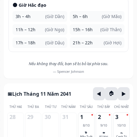
🌑 Giờ Hắc đạo
3h – 4h
(Giờ Dần)
5h – 6h
(Giờ Mão)
11h – 12h
(Giờ Ngọ)
15h – 16h
(Giờ Thân)
17h – 18h
(Giờ Dậu)
21h – 22h
(Giờ Hợi)
Nếu không thay đổi, bạn sẽ bị bỏ lại phía sau.
— Spencer Johnson
Lịch Tháng 11 Năm 2041
THỨ HAI
THỨ BA
THỨ TƯ
THỨ NĂM
THỨ SÁU
THỨ BẢY
CHỦ NHẬT
28
29
30
31
1
2
3
8/10
9/10
10/10
🐕
🐖
🐀
Mậu Tuất
Kỷ Hợi
Canh Tý