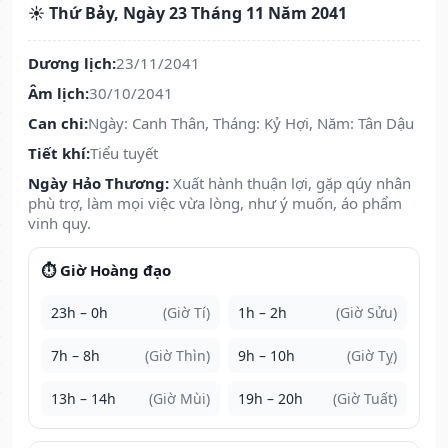
☀️ Thứ Bảy, Ngày 23 Tháng 11 Năm 2041
Dương lịch:
23/11/2041
Âm lịch:
30/10/2041
Can chi:
Ngày: Canh Thân, Tháng: Kỷ Hợi, Năm: Tân Dậu
Tiết khí:
Tiểu tuyết
Ngày Hảo Thương:
Xuất hành thuận lợi, gặp qúy nhân
phù trợ, làm mọi việc vừa lòng, như ý muốn, áo phẩm
vinh quy.
⏱️ Giờ Hoàng đạo
23h – 0h
(Giờ Tí)
1h – 2h
(Giờ Sửu)
7h – 8h
(Giờ Thìn)
9h – 10h
(Giờ Tỵ)
13h – 14h
(Giờ Mùi)
19h – 20h
(Giờ Tuất)