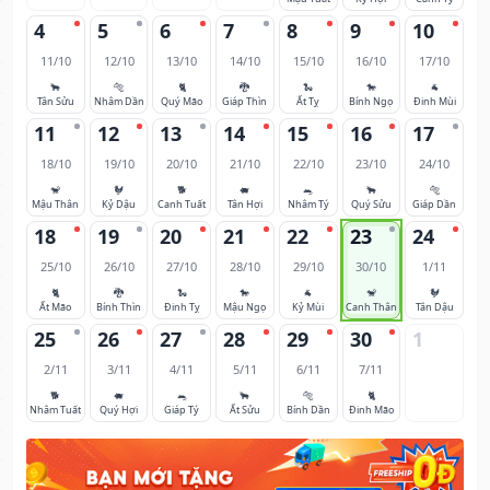
4
5
6
7
8
9
10
11/10
12/10
13/10
14/10
15/10
16/10
17/10
🐂
🐅
🐈
🐉
🐍
🐎
🐐
Tân Sửu
Nhâm Dần
Quý Mão
Giáp Thìn
Ất Tỵ
Bính Ngọ
Đinh Mùi
11
12
13
14
15
16
17
18/10
19/10
20/10
21/10
22/10
23/10
24/10
🐒
🐓
🐕
🐖
🐀
🐂
🐅
Mậu Thân
Kỷ Dậu
Canh Tuất
Tân Hợi
Nhâm Tý
Quý Sửu
Giáp Dần
18
19
20
21
22
23
24
25/10
26/10
27/10
28/10
29/10
30/10
1/11
🐈
🐉
🐍
🐎
🐐
🐒
🐓
Ất Mão
Bính Thìn
Đinh Tỵ
Mậu Ngọ
Kỷ Mùi
Canh Thân
Tân Dậu
25
26
27
28
29
30
1
2/11
3/11
4/11
5/11
6/11
7/11
🐕
🐖
🐀
🐂
🐅
🐈
Nhâm Tuất
Quý Hợi
Giáp Tý
Ất Sửu
Bính Dần
Đinh Mão