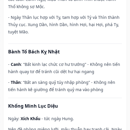
Thổ không sợ Mộc.
- Ngày Thân lục hợp với Tỵ, tam hợp với Tý và Thìn thành
Thủy cục. Xung Dần, hình Dần, hình Hợi, hại Hợi, phá Tỵ,
tuyệt Mão.
Bành Tổ Bách Kỵ Nhật
-
Canh
: “Bất kinh lạc chức cơ hư trướng” - Không nên tiến
hành quay tơ để tránh cũi dệt hư hại ngang
-
Thân
: “Bất an sàng quỷ túy nhập phòng” - Không nên
tiến hành kê giường để tránh quỷ ma vào phòng
Khổng Minh Lục Diệu
Ngày:
Xích Khẩu
- tức ngày Hung.
Nên đề phòng miệng lưỡi, mâu thuẫn hay tranh cãi. Ngày