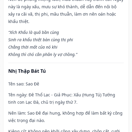
này là ngày xấu, mưu sự khó thành, dễ dẫn đến nội bộ
xảy ra cãi vã, thị phi, mâu thuẫn, làm ơn nên oán hoặc
khẩu thiệt.
“Xích Khẩu là quả bần cùng
Sinh ra khẩu thiệt bàn cùng thị phi
Chẳng thời mất của nó khi
Không thì chó cắn phân ly vợ chồng.”
Nhị Thập Bát Tú
Tên sao
: Sao Đê
Tên ngày
: Đê Thổ Lạc - Giả Phục: Xấu (Hung Tú) Tướng
tinh con Lạc Đà, chủ trị ngày thứ 7.
Nên làm
: Sao Đê đại hung, không hợp để làm bất kỳ công
việc trọng đại nào.
Kiêng cữ
: Không nên khởi công xây dựng, chôn cất, cưới