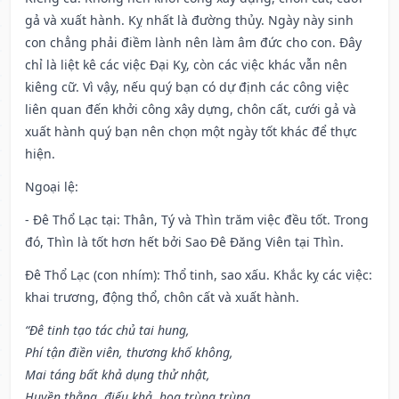
gả và xuất hành. Kỵ nhất là đường thủy. Ngày này sinh
con chẳng phải điềm lành nên làm âm đức cho con. Đây
chỉ là liệt kê các việc Đại Kỵ, còn các việc khác vẫn nên
kiêng cữ. Vì vậy, nếu quý bạn có dự định các công việc
liên quan đến khởi công xây dựng, chôn cất, cưới gả và
xuất hành quý bạn nên chọn một ngày tốt khác để thực
hiện.
Ngoại lệ
:
- Đê Thổ Lạc tại: Thân, Tý và Thìn trăm việc đều tốt. Trong
đó, Thìn là tốt hơn hết bởi Sao Đê Đăng Viên tại Thìn.
Đê Thổ Lạc (con nhím): Thổ tinh, sao xấu. Khắc kỵ các việc:
khai trương, động thổ, chôn cất và xuất hành.
“Đê tinh tạo tác chủ tai hung,
Phí tận điền viên, thương khố không,
Mai táng bất khả dụng thử nhật,
Huyền thằng, điếu khả, họa trùng trùng,