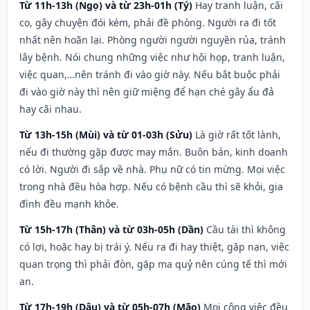
Từ 11h-13h (Ngọ) và từ 23h-01h (Tý)
Hay tranh luận, cãi
cọ, gây chuyện đói kém, phải đề phòng. Người ra đi tốt
nhất nên hoãn lại. Phòng người người nguyền rủa, tránh
lây bệnh. Nói chung những việc như hội họp, tranh luận,
việc quan,…nên tránh đi vào giờ này. Nếu bắt buộc phải
đi vào giờ này thì nên giữ miệng để hạn ché gây ẩu đả
hay cãi nhau.
Từ 13h-15h (Mùi) và từ 01-03h (Sửu)
Là giờ rất tốt lành,
nếu đi thường gặp được may mắn. Buôn bán, kinh doanh
có lời. Người đi sắp về nhà. Phụ nữ có tin mừng. Mọi việc
trong nhà đều hòa hợp. Nếu có bệnh cầu thì sẽ khỏi, gia
đình đều mạnh khỏe.
Từ 15h-17h (Thân) và từ 03h-05h (Dần)
Cầu tài thì không
có lợi, hoặc hay bị trái ý. Nếu ra đi hay thiệt, gặp nạn, việc
quan trọng thì phải đòn, gặp ma quỷ nên cúng tế thì mới
an.
Từ 17h-19h (Dậu) và từ 05h-07h (Mão)
Mọi công việc đều