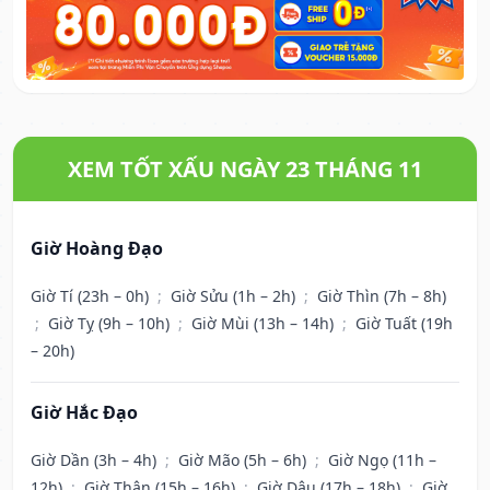
XEM TỐT XẤU NGÀY 23 THÁNG 11
Giờ Hoàng Đạo
Giờ Tí (23h – 0h)
;
Giờ Sửu (1h – 2h)
;
Giờ Thìn (7h – 8h)
;
Giờ Tỵ (9h – 10h)
;
Giờ Mùi (13h – 14h)
;
Giờ Tuất (19h
– 20h)
Giờ Hắc Đạo
Giờ Dần (3h – 4h)
;
Giờ Mão (5h – 6h)
;
Giờ Ngọ (11h –
12h)
;
Giờ Thân (15h – 16h)
;
Giờ Dậu (17h – 18h)
;
Giờ