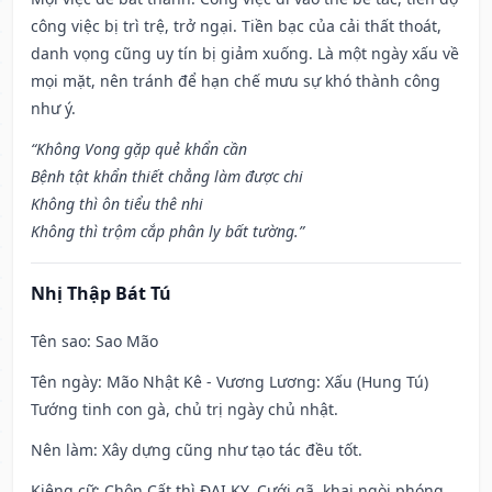
công việc bị trì trệ, trở ngại. Tiền bạc của cải thất thoát,
danh vọng cũng uy tín bị giảm xuống. Là một ngày xấu về
mọi mặt, nên tránh để hạn chế mưu sự khó thành công
như ý.
“Không Vong gặp quẻ khẩn cần
Bệnh tật khẩn thiết chẳng làm được chi
Không thì ôn tiểu thê nhi
Không thì trộm cắp phân ly bất tường.”
Nhị Thập Bát Tú
Tên sao
: Sao Mão
Tên ngày
: Mão Nhật Kê - Vương Lương: Xấu (Hung Tú)
Tướng tinh con gà, chủ trị ngày chủ nhật.
Nên làm
: Xây dựng cũng như tạo tác đều tốt.
Kiêng cữ
: Chôn Cất thì ĐẠI KỴ. Cưới gã, khai ngòi phóng