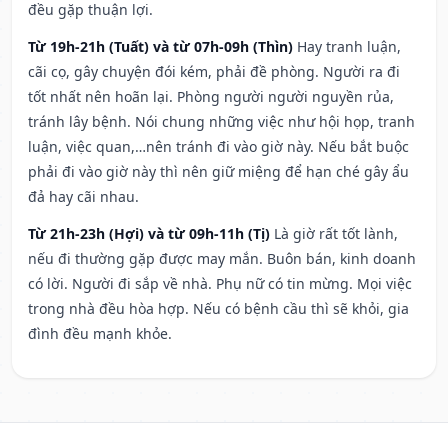
đều gặp thuận lợi.
Từ 19h-21h (Tuất) và từ 07h-09h (Thìn)
Hay tranh luận,
cãi cọ, gây chuyện đói kém, phải đề phòng. Người ra đi
tốt nhất nên hoãn lại. Phòng người người nguyền rủa,
tránh lây bệnh. Nói chung những việc như hội họp, tranh
luận, việc quan,…nên tránh đi vào giờ này. Nếu bắt buộc
phải đi vào giờ này thì nên giữ miệng để hạn ché gây ẩu
đả hay cãi nhau.
Từ 21h-23h (Hợi) và từ 09h-11h (Tị)
Là giờ rất tốt lành,
nếu đi thường gặp được may mắn. Buôn bán, kinh doanh
có lời. Người đi sắp về nhà. Phụ nữ có tin mừng. Mọi việc
trong nhà đều hòa hợp. Nếu có bệnh cầu thì sẽ khỏi, gia
đình đều mạnh khỏe.