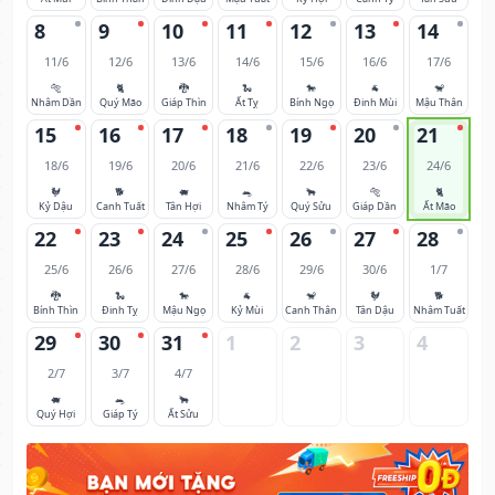
8
9
10
11
12
13
14
11/6
12/6
13/6
14/6
15/6
16/6
17/6
🐅
🐈
🐉
🐍
🐎
🐐
🐒
Nhâm Dần
Quý Mão
Giáp Thìn
Ất Tỵ
Bính Ngọ
Đinh Mùi
Mậu Thân
15
16
17
18
19
20
21
18/6
19/6
20/6
21/6
22/6
23/6
24/6
🐓
🐕
🐖
🐀
🐂
🐅
🐈
Kỷ Dậu
Canh Tuất
Tân Hợi
Nhâm Tý
Quý Sửu
Giáp Dần
Ất Mão
22
23
24
25
26
27
28
25/6
26/6
27/6
28/6
29/6
30/6
1/7
🐉
🐍
🐎
🐐
🐒
🐓
🐕
Bính Thìn
Đinh Tỵ
Mậu Ngọ
Kỷ Mùi
Canh Thân
Tân Dậu
Nhâm Tuất
29
30
31
1
2
3
4
2/7
3/7
4/7
🐖
🐀
🐂
Quý Hợi
Giáp Tý
Ất Sửu