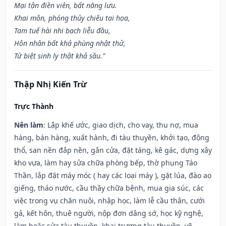
Mại tận điền viên, bất năng lưu.
Khai môn, phóng thủy chiêu tai họa,
Tam tuế hài nhi bạch liễu đầu,
Hôn nhân bất khả phùng nhật thử,
Tử biệt sinh ly thật khả sầu.”
Thập Nhị Kiến Trừ
Trực Thành
Nên làm
: Lập khế ước, giao dịch, cho vay, thu nợ, mua
hàng, bán hàng, xuất hành, đi tàu thuyền, khởi tạo, động
thổ, san nền đắp nền, gắn cửa, đặt táng, kê gác, dựng xây
kho vựa, làm hay sửa chữa phòng bếp, thờ phụng Táo
Thần, lắp đặt máy móc ( hay các loại máy ), gặt lúa, đào ao
giếng, tháo nước, cầu thầy chữa bệnh, mua gia súc, các
việc trong vụ chăn nuôi, nhập học, làm lễ cầu thân, cưới
gả, kết hôn, thuê người, nộp đơn dâng sớ, học kỹ nghệ,
làm hoặc sửa tàu thuyền, khai trương tàu thuyền, vẽ