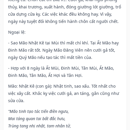
thủy, khai trương, xuất hành, đóng giường lót giường, trổ
cửa dựng cửa kỵ. Các việc khác đều không hay. Vì vậy,
ngày này tuyệt đối không tiến hành chôn cất người chết.
Ngoại lệ
:
- Sao Mão Nhật Kê tại Mùi thì mất chí khí. Tại Ất Mão hay
Đinh Mão rất tốt. Ngày Mão Đăng Viên nên cưới gả tốt,
ngày Quý Mão nếu tạo tác thì mất tiền của.
- Hợp với 8 ngày là Ất Mùi, Đinh Mùi, Tân Mùi, Ất Mão,
Đinh Mão, Tân Mão, Ất Hợi và Tân Hợi.
Mão: Nhật Kê (con gà): Nhật tinh, sao xấu. Tốt nhất cho
việc xây cất. Khắc kỵ việc cưới gả, an táng, gắn cũng như
sửa cửa.
“Mão tinh tạo tác tiến điền ngưu,
Mai táng quan tai bất đắc hưu,
Trùng tang nhị nhật, tam nhân tử,