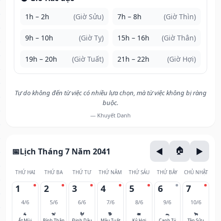
1h – 2h
(Giờ Sửu)
7h – 8h
(Giờ Thìn)
9h – 10h
(Giờ Tỵ)
15h – 16h
(Giờ Thân)
19h – 20h
(Giờ Tuất)
21h – 22h
(Giờ Hợi)
Tự do không đến từ việc có nhiều lựa chọn, mà từ việc không bị ràng
buộc.
— Khuyết Danh
Lịch Tháng 7 Năm 2041
THỨ HAI
THỨ BA
THỨ TƯ
THỨ NĂM
THỨ SÁU
THỨ BẢY
CHỦ NHẬT
1
2
3
4
5
6
7
4/6
5/6
6/6
7/6
8/6
9/6
10/6
🐐
🐒
🐓
🐕
🐖
🐀
🐂
Ất Mùi
Bính Thân
Đinh Dậu
Mậu Tuất
Kỷ Hợi
Canh Tý
Tân Sửu