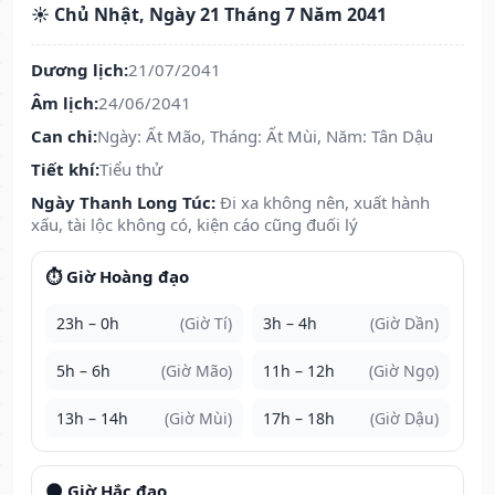
☀️ Chủ Nhật, Ngày 21 Tháng 7 Năm 2041
Dương lịch:
21/07/2041
Âm lịch:
24/06/2041
Can chi:
Ngày: Ất Mão, Tháng: Ất Mùi, Năm: Tân Dậu
Tiết khí:
Tiểu thử
Ngày Thanh Long Túc:
Đi xa không nên, xuất hành
xấu, tài lộc không có, kiện cáo cũng đuối lý
⏱️ Giờ Hoàng đạo
23h – 0h
(Giờ Tí)
3h – 4h
(Giờ Dần)
5h – 6h
(Giờ Mão)
11h – 12h
(Giờ Ngọ)
13h – 14h
(Giờ Mùi)
17h – 18h
(Giờ Dậu)
🌑 Giờ Hắc đạo