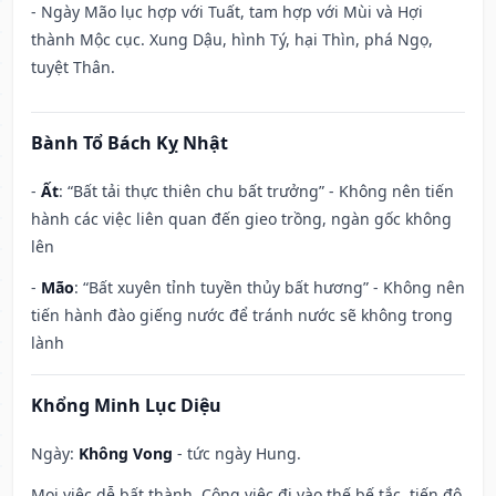
- Ngày Mão lục hợp với Tuất, tam hợp với Mùi và Hợi
thành Mộc cục. Xung Dậu, hình Tý, hại Thìn, phá Ngọ,
tuyệt Thân.
Bành Tổ Bách Kỵ Nhật
-
Ất
: “Bất tải thực thiên chu bất trưởng” - Không nên tiến
hành các việc liên quan đến gieo trồng, ngàn gốc không
lên
-
Mão
: “Bất xuyên tỉnh tuyền thủy bất hương” - Không nên
tiến hành đào giếng nước để tránh nước sẽ không trong
lành
Khổng Minh Lục Diệu
Ngày:
Không Vong
- tức ngày Hung.
Mọi việc dễ bất thành. Công việc đi vào thế bế tắc, tiến độ