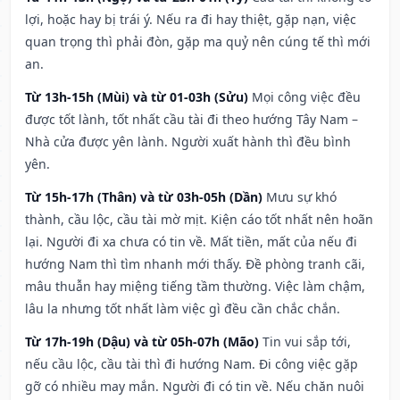
lợi, hoặc hay bị trái ý. Nếu ra đi hay thiệt, gặp nạn, việc
quan trọng thì phải đòn, gặp ma quỷ nên cúng tế thì mới
an.
Từ 13h-15h (Mùi) và từ 01-03h (Sửu)
Mọi công việc đều
được tốt lành, tốt nhất cầu tài đi theo hướng Tây Nam –
Nhà cửa được yên lành. Người xuất hành thì đều bình
yên.
Từ 15h-17h (Thân) và từ 03h-05h (Dần)
Mưu sự khó
thành, cầu lộc, cầu tài mờ mịt. Kiện cáo tốt nhất nên hoãn
lại. Người đi xa chưa có tin về. Mất tiền, mất của nếu đi
hướng Nam thì tìm nhanh mới thấy. Đề phòng tranh cãi,
mâu thuẫn hay miệng tiếng tầm thường. Việc làm chậm,
lâu la nhưng tốt nhất làm việc gì đều cần chắc chắn.
Từ 17h-19h (Dậu) và từ 05h-07h (Mão)
Tin vui sắp tới,
nếu cầu lộc, cầu tài thì đi hướng Nam. Đi công việc gặp
gỡ có nhiều may mắn. Người đi có tin về. Nếu chăn nuôi