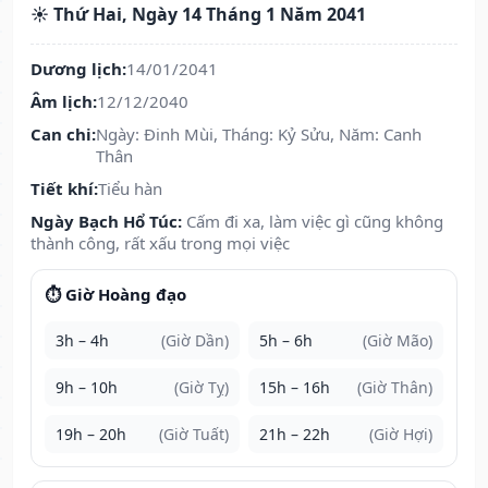
☀️ Thứ Hai, Ngày 14 Tháng 1 Năm 2041
Dương lịch:
14/01/2041
Âm lịch:
12/12/2040
Can chi:
Ngày: Đinh Mùi, Tháng: Kỷ Sửu, Năm: Canh
Thân
Tiết khí:
Tiểu hàn
Ngày Bạch Hổ Túc:
Cấm đi xa, làm việc gì cũng không
thành công, rất xấu trong mọi việc
⏱️ Giờ Hoàng đạo
3h – 4h
(Giờ Dần)
5h – 6h
(Giờ Mão)
9h – 10h
(Giờ Tỵ)
15h – 16h
(Giờ Thân)
19h – 20h
(Giờ Tuất)
21h – 22h
(Giờ Hợi)