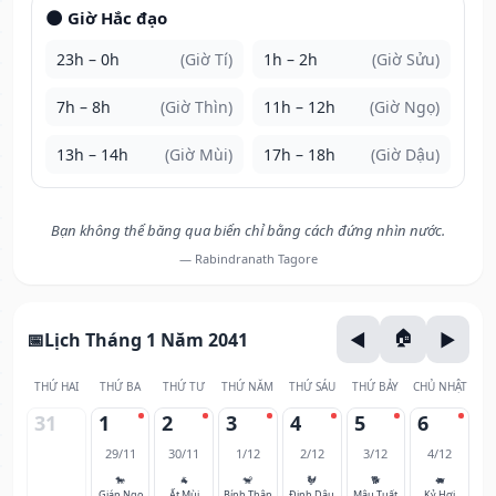
🌑 Giờ Hắc đạo
23h – 0h
(Giờ Tí)
1h – 2h
(Giờ Sửu)
7h – 8h
(Giờ Thìn)
11h – 12h
(Giờ Ngọ)
13h – 14h
(Giờ Mùi)
17h – 18h
(Giờ Dậu)
Bạn không thể băng qua biển chỉ bằng cách đứng nhìn nước.
— Rabindranath Tagore
Lịch Tháng 1 Năm 2041
THỨ HAI
THỨ BA
THỨ TƯ
THỨ NĂM
THỨ SÁU
THỨ BẢY
CHỦ NHẬT
31
1
2
3
4
5
6
29/11
30/11
1/12
2/12
3/12
4/12
🐎
🐐
🐒
🐓
🐕
🐖
Giáp Ngọ
Ất Mùi
Bính Thân
Đinh Dậu
Mậu Tuất
Kỷ Hợi