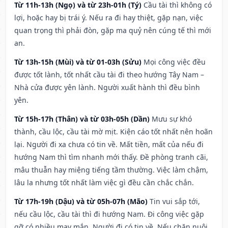
Từ 11h-13h (Ngọ) và từ 23h-01h (Tý)
Cầu tài thì không có
lợi, hoặc hay bị trái ý. Nếu ra đi hay thiệt, gặp nạn, việc
quan trọng thì phải đòn, gặp ma quỷ nên cúng tế thì mới
an.
Từ 13h-15h (Mùi) và từ 01-03h (Sửu)
Mọi công việc đều
được tốt lành, tốt nhất cầu tài đi theo hướng Tây Nam –
Nhà cửa được yên lành. Người xuất hành thì đều bình
yên.
Từ 15h-17h (Thân) và từ 03h-05h (Dần)
Mưu sự khó
thành, cầu lộc, cầu tài mờ mịt. Kiện cáo tốt nhất nên hoãn
lại. Người đi xa chưa có tin về. Mất tiền, mất của nếu đi
hướng Nam thì tìm nhanh mới thấy. Đề phòng tranh cãi,
mâu thuẫn hay miệng tiếng tầm thường. Việc làm chậm,
lâu la nhưng tốt nhất làm việc gì đều cần chắc chắn.
Từ 17h-19h (Dậu) và từ 05h-07h (Mão)
Tin vui sắp tới,
nếu cầu lộc, cầu tài thì đi hướng Nam. Đi công việc gặp
gỡ có nhiều may mắn. Người đi có tin về. Nếu chăn nuôi