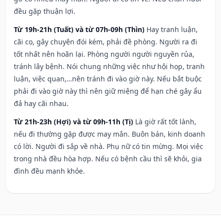
đều gặp thuận lợi.
Từ 19h-21h (Tuất) và từ 07h-09h (Thìn)
Hay tranh luận,
cãi cọ, gây chuyện đói kém, phải đề phòng. Người ra đi
tốt nhất nên hoãn lại. Phòng người người nguyền rủa,
tránh lây bệnh. Nói chung những việc như hội họp, tranh
luận, việc quan,…nên tránh đi vào giờ này. Nếu bắt buộc
phải đi vào giờ này thì nên giữ miệng để hạn ché gây ẩu
đả hay cãi nhau.
Từ 21h-23h (Hợi) và từ 09h-11h (Tị)
Là giờ rất tốt lành,
nếu đi thường gặp được may mắn. Buôn bán, kinh doanh
có lời. Người đi sắp về nhà. Phụ nữ có tin mừng. Mọi việc
trong nhà đều hòa hợp. Nếu có bệnh cầu thì sẽ khỏi, gia
đình đều mạnh khỏe.