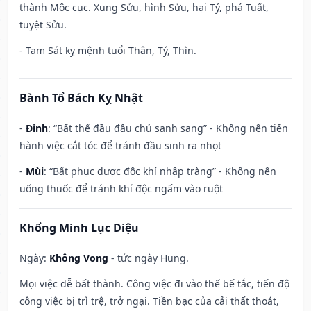
thành Mộc cục. Xung Sửu, hình Sửu, hại Tý, phá Tuất,
tuyệt Sửu.
- Tam Sát kỵ mệnh tuổi Thân, Tý, Thìn.
Bành Tổ Bách Kỵ Nhật
-
Đinh
: “Bất thế đầu đầu chủ sanh sang” - Không nên tiến
hành việc cắt tóc để tránh đầu sinh ra nhọt
-
Mùi
: “Bất phục dược độc khí nhập tràng” - Không nên
uống thuốc để tránh khí độc ngấm vào ruột
Khổng Minh Lục Diệu
Ngày:
Không Vong
- tức ngày Hung.
Mọi việc dễ bất thành. Công việc đi vào thế bế tắc, tiến độ
công việc bị trì trệ, trở ngại. Tiền bạc của cải thất thoát,