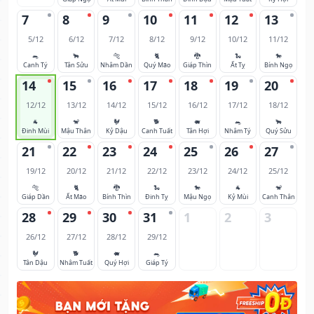
7
8
9
10
11
12
13
5/12
6/12
7/12
8/12
9/12
10/12
11/12
🐀
🐂
🐅
🐈
🐉
🐍
🐎
Canh Tý
Tân Sửu
Nhâm Dần
Quý Mão
Giáp Thìn
Ất Tỵ
Bính Ngọ
14
15
16
17
18
19
20
12/12
13/12
14/12
15/12
16/12
17/12
18/12
🐐
🐒
🐓
🐕
🐖
🐀
🐂
Đinh Mùi
Mậu Thân
Kỷ Dậu
Canh Tuất
Tân Hợi
Nhâm Tý
Quý Sửu
21
22
23
24
25
26
27
19/12
20/12
21/12
22/12
23/12
24/12
25/12
🐅
🐈
🐉
🐍
🐎
🐐
🐒
Giáp Dần
Ất Mão
Bính Thìn
Đinh Tỵ
Mậu Ngọ
Kỷ Mùi
Canh Thân
28
29
30
31
1
2
3
26/12
27/12
28/12
29/12
🐓
🐕
🐖
🐀
Tân Dậu
Nhâm Tuất
Quý Hợi
Giáp Tý