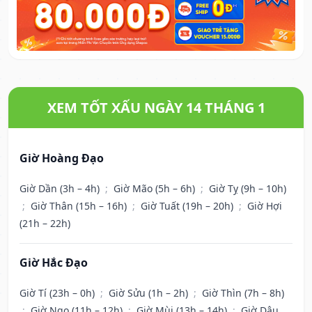
XEM TỐT XẤU NGÀY 14 THÁNG 1
Giờ Hoàng Đạo
Giờ Dần (3h – 4h)
;
Giờ Mão (5h – 6h)
;
Giờ Tỵ (9h – 10h)
;
Giờ Thân (15h – 16h)
;
Giờ Tuất (19h – 20h)
;
Giờ Hợi
(21h – 22h)
Giờ Hắc Đạo
Giờ Tí (23h – 0h)
;
Giờ Sửu (1h – 2h)
;
Giờ Thìn (7h – 8h)
;
Giờ Ngọ (11h – 12h)
;
Giờ Mùi (13h – 14h)
;
Giờ Dậu