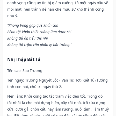
danh vọng cũng uy tín bị giảm xuống. Là một ngày xấu về
mọi mặt, nên tránh để hạn chế mưu sự khó thành công
như ý.
“Không Vong gặp quẻ khẩn cần
Bệnh tật khẩn thiết chẳng làm được chi
Không thì ôn tiểu thê nhi
Không thì trộm cắp phân ly bất tường.”
Nhị Thập Bát Tú
Tên sao
: Sao Trương
Tên ngày
: Trương Nguyệt Lộc - Vạn Tu: Tốt (Kiết Tú) Tướng
tinh con nai, chủ trị ngày thứ 2.
Nên làm
: Khởi công tạo tác trăm việc đều tốt. Trong đó,
tốt nhất là che mái dựng hiên, xây cất nhà, trổ cửa dựng
cửa, cưới gả, chôn cất, hay làm ruộng, nuôi tằm , làm thuỷ
lợi, đặt táng kê gác, chặt cỏ phá đất, cắt áo cũng đều rất