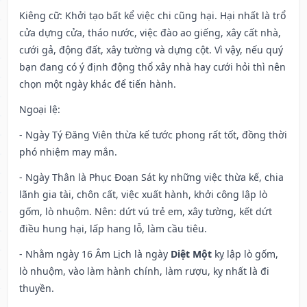
Kiêng cữ
: Khởi tạo bất kể việc chi cũng hại. Hại nhất là trổ
cửa dựng cửa, tháo nước, việc đào ao giếng, xây cất nhà,
cưới gả, động đất, xây tường và dựng cột. Vì vậy, nếu quý
bạn đang có ý định động thổ xây nhà hay cưới hỏi thì nên
chọn một ngày khác để tiến hành.
Ngoại lệ
:
- Ngày Tý Đăng Viên thừa kế tước phong rất tốt, đồng thời
phó nhiệm may mắn.
- Ngày Thân là Phục Đoạn Sát kỵ những việc thừa kế, chia
lãnh gia tài, chôn cất, việc xuất hành, khởi công lập lò
gốm, lò nhuộm. Nên: dứt vú trẻ em, xây tường, kết dứt
điều hung hại, lấp hang lỗ, làm cầu tiêu.
- Nhằm ngày 16 Âm Lịch là ngày
Diệt Một
kỵ lập lò gốm,
lò nhuộm, vào làm hành chính, làm rượu, kỵ nhất là đi
thuyền.