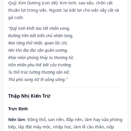
Quỷ: Kim Dương (con dê): Kim tinh, sao xấu. chôn cất
thuận lợi trong việc. Ngược lại bất lợi cho việc xây cất và
gả cưới.
“Quỷ tinh khởi tạo tất nhân vong,
Đường tiền bất kiến chủ nhân lang,
Mai táng thử nhật, quan lộc chí,
Nhi tôn đại đại cận quân vương.
Khai môn phóng thủy tu thương tử,
Hôn nhân phu thê bất cửu trường.
Tu thổ trúc tường thương sản nữ,
Thủ phù song nữ lệ uông uông.”
Thập Nhị Kiến Trừ
Trực Định
Nên làm
: Động thổ, san nền, đắp nền, làm hay sửa phòng
bếp, lắp đặt máy móc, nhập học, làm lễ cầu thân, nộp