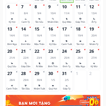
6
7
8
9
10
11
12
7/4
8/4
9/4
10/4
11/4
12/4
13/4
🐖
🐀
🐂
🐅
🐈
🐉
🐍
Kỷ Hợi
Canh Tý
Tân Sửu
Nhâm Dần
Quý Mão
Giáp Thìn
Ất Tỵ
13
14
15
16
17
18
19
14/4
15/4
16/4
17/4
18/4
19/4
20/4
🐎
🐐
🐒
🐓
🐕
🐖
🐀
Bính Ngọ
Đinh Mùi
Mậu Thân
Kỷ Dậu
Canh Tuất
Tân Hợi
Nhâm Tý
20
21
22
23
24
25
26
21/4
22/4
23/4
24/4
25/4
26/4
27/4
🐂
🐅
🐈
🐉
🐍
🐎
🐐
Quý Sửu
Giáp Dần
Ất Mão
Bính Thìn
Đinh Tỵ
Mậu Ngọ
Kỷ Mùi
27
28
29
30
31
1
2
28/4
29/4
30/4
1/5
2/5
🐒
🐓
🐕
🐖
🐀
Canh Thân
Tân Dậu
Nhâm Tuất
Quý Hợi
Giáp Tý