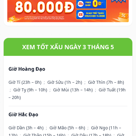
XEM TỐT XẤU NGÀY 3 THÁNG 5
Giờ Hoàng Đạo
Giờ Tí (23h – 0h)
;
Giờ Sửu (1h – 2h)
;
Giờ Thìn (7h – 8h)
;
Giờ Tỵ (9h – 10h)
;
Giờ Mùi (13h – 14h)
;
Giờ Tuất (19h
– 20h)
Giờ Hắc Đạo
Giờ Dần (3h – 4h)
;
Giờ Mão (5h – 6h)
;
Giờ Ngọ (11h –
12h)
;
Giờ Thân (15h – 16h)
;
Giờ Dậu (17h – 18h)
;
Giờ