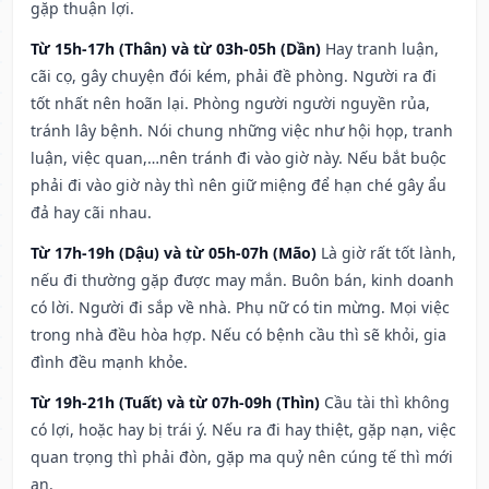
gặp thuận lợi.
Từ 15h-17h (Thân) và từ 03h-05h (Dần)
Hay tranh luận,
cãi cọ, gây chuyện đói kém, phải đề phòng. Người ra đi
tốt nhất nên hoãn lại. Phòng người người nguyền rủa,
tránh lây bệnh. Nói chung những việc như hội họp, tranh
luận, việc quan,…nên tránh đi vào giờ này. Nếu bắt buộc
phải đi vào giờ này thì nên giữ miệng để hạn ché gây ẩu
đả hay cãi nhau.
Từ 17h-19h (Dậu) và từ 05h-07h (Mão)
Là giờ rất tốt lành,
nếu đi thường gặp được may mắn. Buôn bán, kinh doanh
có lời. Người đi sắp về nhà. Phụ nữ có tin mừng. Mọi việc
trong nhà đều hòa hợp. Nếu có bệnh cầu thì sẽ khỏi, gia
đình đều mạnh khỏe.
Từ 19h-21h (Tuất) và từ 07h-09h (Thìn)
Cầu tài thì không
có lợi, hoặc hay bị trái ý. Nếu ra đi hay thiệt, gặp nạn, việc
quan trọng thì phải đòn, gặp ma quỷ nên cúng tế thì mới
an.