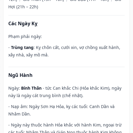
Hợi (21h – 22h)
Các Ngày Kỵ
Phạm phải ngày:
-
Trùng tang
: Kỵ chôn cất, cưới xin, vợ chồng xuất hành,
xây nhà, xây mồ mả.
Ngũ Hành
Ngày:
Bính Thân
- tức Can khắc Chi (Hỏa khắc Kim), ngày
này là ngày cát trung bình (chế nhật).
- Nạp âm: Ngày Sơn Hạ Hỏa, kỵ các tuổi: Canh Dần và
Nhâm Dần.
- Ngày này thuộc hành Hỏa khắc với hành Kim, ngoại trừ
các tuổi: Nhâm Thân và Giáp Ngọ thuộc hành Kim không