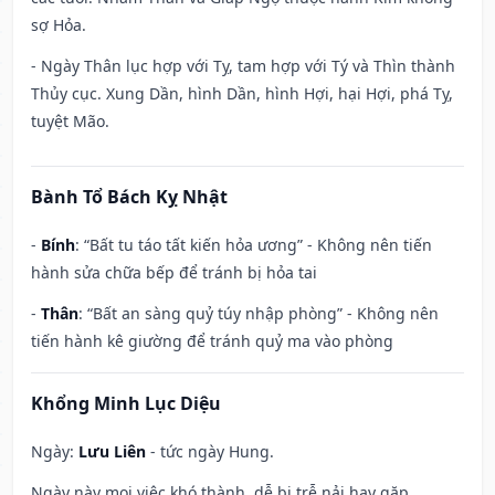
sợ Hỏa.
- Ngày Thân lục hợp với Tỵ, tam hợp với Tý và Thìn thành
Thủy cục. Xung Dần, hình Dần, hình Hợi, hại Hợi, phá Tỵ,
tuyệt Mão.
Bành Tổ Bách Kỵ Nhật
-
Bính
: “Bất tu táo tất kiến hỏa ương” - Không nên tiến
hành sửa chữa bếp để tránh bị hỏa tai
-
Thân
: “Bất an sàng quỷ túy nhập phòng” - Không nên
tiến hành kê giường để tránh quỷ ma vào phòng
Khổng Minh Lục Diệu
Ngày:
Lưu Liên
- tức ngày Hung.
Ngày này mọi việc khó thành, dễ bị trễ nải hay gặp