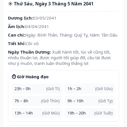
☀️ Thứ Sáu, Ngày 3 Tháng 5 Năm 2041
Dương lịch:
03/05/2041
Âm lịch:
04/04/2041
Can chi:
Ngày: Bính Thân, Tháng: Quý Tỵ, Năm: Tân Dậu
Tiết khí:
Cốc vũ
Ngày Thuần Dương:
Xuất hành tốt, lúc về cũng tốt,
nhiều thuận lợi, được người tốt giúp đỡ, cầu tài được
như ý muốn, tranh luận thường thắng lợi
⏱️ Giờ Hoàng đạo
23h – 0h
(Giờ Tí)
1h – 2h
(Giờ Sửu)
7h – 8h
(Giờ Thìn)
9h – 10h
(Giờ Tỵ)
13h – 14h
(Giờ Mùi)
19h – 20h
(Giờ Tuất)