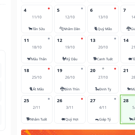
4
5
6
7
11/10
12/10
13/10
1
🐂
🐅
🐈
🐉
Tân Sửu
Nhâm Dần
Quý Mão
Gi
11
12
13
14
18/10
19/10
20/10
2
🐒
🐓
🐕
🐖
Mậu Thân
Kỷ Dậu
Canh Tuất
T
⭐
18
19
20
21
25/10
26/10
27/10
2
🐈
🐉
🐍
🐎
Ất Mão
Bính Thìn
Đinh Tỵ
M
25
26
27
28
2/11
3/11
4/11
5
🐕
🐖
🐀
🐂
Nhâm Tuất
Quý Hợi
Giáp Tý
Ấ