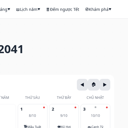
háng
📖
Lịch năm
🧧
Đếm ngược Tết
🧭
Khám phá
▼
▼
▼
2041
 NĂM
THỨ SÁU
THỨ BẢY
CHỦ NHẬT
⭐
1
2
3
8/10
9/10
10/10
🐕
🐖
🐀
Mậu Tuất
Kỷ Hợi
Canh Tý