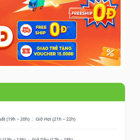
uất (19h – 20h)
;
Giờ Hợi (21h – 22h)
i (13h – 14h)
;
Giờ Dậu (17h – 18h)