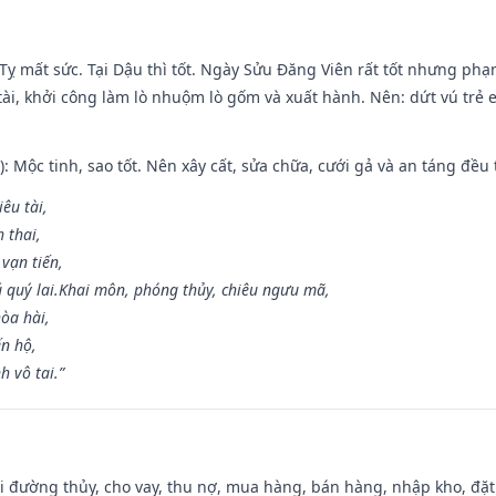
 Tỵ mất sức. Tại Dậu thì tốt. Ngày Sửu Đăng Viên rất tốt nhưng ph
 tài, khởi công làm lò nhuộm lò gốm và xuất hành. Nên: dứt vú trẻ e
: Mộc tinh, sao tốt. Nên xây cất, sửa chữa, cưới gả và an táng đều 
iêu tài,
 thai,
 vạn tiến,
ú quý lai.Khai môn, phóng thủy, chiêu ngưu mã,
òa hài,
ến hộ,
h vô tai.”
đi đường thủy, cho vay, thu nợ, mua hàng, bán hàng, nhập kho, đặt