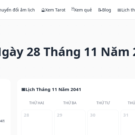
🃏
huyển đổi âm lịch
🔮
Xem Tarot
Xem quẻ
📝
Blog
📅
Lịch t
gày 28 Tháng 11 Năm 
Lịch Tháng 11 Năm 2041
THỨ HAI
THỨ BA
THỨ TƯ
THỨ
28
29
30
31
041