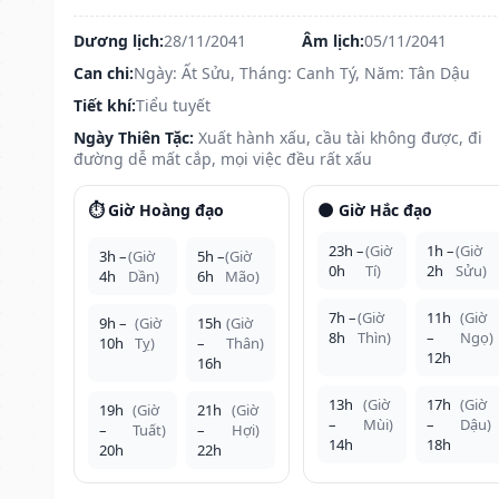
Dương lịch:
28/11/2041
Âm lịch:
05/11/2041
Can chi:
Ngày: Ất Sửu, Tháng: Canh Tý, Năm: Tân Dậu
Tiết khí:
Tiểu tuyết
Ngày Thiên Tặc:
Xuất hành xấu, cầu tài không được, đi
đường dễ mất cắp, mọi việc đều rất xấu
⏱️ Giờ Hoàng đạo
🌑 Giờ Hắc đạo
23h –
(Giờ
1h –
(Giờ
3h –
(Giờ
5h –
(Giờ
0h
Tí)
2h
Sửu)
4h
Dần)
6h
Mão)
7h –
(Giờ
11h
(Giờ
9h –
(Giờ
15h
(Giờ
8h
Thìn)
–
Ngọ)
10h
Tỵ)
–
Thân)
12h
16h
13h
(Giờ
17h
(Giờ
19h
(Giờ
21h
(Giờ
–
Mùi)
–
Dậu)
–
Tuất)
–
Hợi)
14h
18h
20h
22h