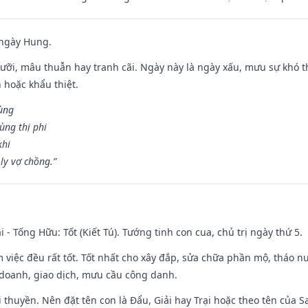
 ngày Hung.
ỡi, mâu thuẫn hay tranh cãi. Ngày này là ngày xấu, mưu sự khó thà
 hoặc khẩu thiệt.
cùng
ùng thị phi
khi
ly vợ chồng.”
i - Tống Hữu: Tốt (Kiết Tú). Tướng tinh con cua, chủ trị ngày thứ 5.
m việc đều rất tốt. Tốt nhất cho xây đắp, sửa chữa phần mộ, tháo nư
 doanh, giao dịch, mưu cầu công danh.
 đi thuyền. Nên đặt tên con là Đẩu, Giải hay Trại hoặc theo tên của