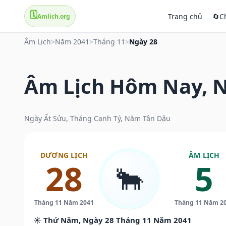
🗓️
Trang chủ
🔄
C
Amlich.org
Âm Lịch
>
Năm 2041
>
Tháng 11
>
Ngày 28
Âm Lịch Hôm Nay, N
Ngày Ất Sửu, Tháng Canh Tý, Năm Tân Dậu
DƯƠNG LỊCH
ÂM LỊCH
28
5
🐂
Tháng 11 Năm 2041
Tháng 11 Năm 2
☀️ Thứ Năm, Ngày 28 Tháng 11 Năm 2041