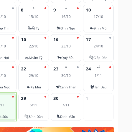
⭐
⭐
8
9
10
4/10
15/10
16/10
17/10
🐍
🐎
🐐
áp Thìn
Ất Tỵ
Bính Ngọ
Đinh Mùi
15
16
17
1/10
22/10
23/10
24/10
🐀
🐂
🐅
ân Hợi
Nhâm Tý
Quý Sửu
Giáp Dần
⭐
🌙
22
23
24
8/10
29/10
30/10
1/11
🐐
🐒
🐓
ậu Ngọ
Kỷ Mùi
Canh Thân
Tân Dậu
29
30
1
/11
6/11
7/11
🐅
🐈
t Sửu
Bính Dần
Đinh Mão