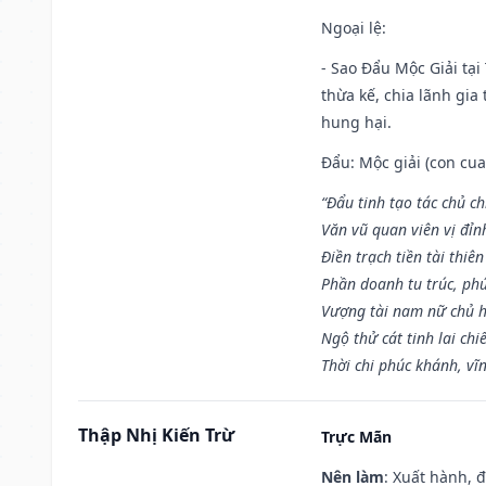
Ngoại lệ
:
- Sao Đẩu Mộc Giải tại
thừa kế, chia lãnh gia
hung hại.
Đẩu: Mộc giải (con cua)
“Đẩu tinh tạo tác chủ ch
Văn vũ quan viên vị đỉnh
Điền trạch tiền tài thiên
Phần doanh tu trúc, ph
Vượng tài nam nữ chủ h
Ngộ thử cát tinh lai chi
Thời chi phúc khánh, vĩn
Thập Nhị Kiến Trừ
Trực Mãn
Nên làm
: Xuất hành, 