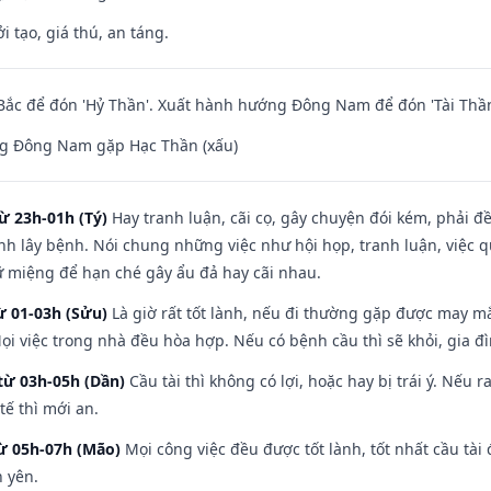
i tạo, giá thú, an táng.
ắc để đón 'Hỷ Thần'. Xuất hành hướng Đông Nam để đón 'Tài Thần
g Đông Nam gặp Hạc Thần (xấu)
ừ 23h-01h (Tý)
Hay tranh luận, cãi cọ, gây chuyện đói kém, phải đ
nh lây bệnh. Nói chung những việc như hội họp, tranh luận, việc q
iữ miệng để hạn ché gây ẩu đả hay cãi nhau.
ừ 01-03h (Sửu)
Là giờ rất tốt lành, nếu đi thường gặp được may mắ
ọi việc trong nhà đều hòa hợp. Nếu có bệnh cầu thì sẽ khỏi, gia 
từ 03h-05h (Dần)
Cầu tài thì không có lợi, hoặc hay bị trái ý. Nếu r
ế thì mới an.
từ 05h-07h (Mão)
Mọi công việc đều được tốt lành, tốt nhất cầu tà
h yên.