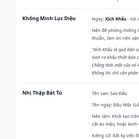
Khổng Minh Lục Diệu
Ngày:
Xích Khẩu
- tức
Nên đề phòng miệng lư
thuẫn, làm ơn nên oán
“Xích Khẩu là quả bần 
Sinh ra khẩu thiệt bàn c
Chẳng thời mất của nó 
Không thì chó cắn phân 
Nhị Thập Bát Tú
Tên sao
: Sao Đẩu
Tên ngày
: Đẩu Mộc Giả
Nên làm
: Khởi tạo tră
cắt áo mão, hoặc kinh
Kiêng cữ
: Rất kỵ việc