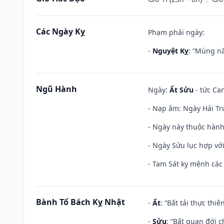
Các Ngày Kỵ
Phạm phải ngày:
-
Nguyệt Kỵ
: “Mùng nă
Ngũ Hành
Ngày:
Ất Sửu
- tức Can
- Nạp âm: Ngày Hải Tru
- Ngày này thuộc hành 
- Ngày Sửu lục hợp với
- Tam Sát kỵ mệnh các 
Bành Tổ Bách Kỵ Nhật
-
Ất
: “Bất tải thực th
-
Sửu
: “Bất quan đới 