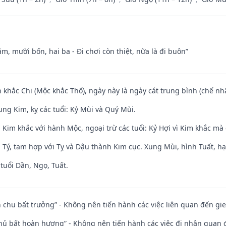
m, mười bốn, hai ba - Đi chơi còn thiệt, nữa là đi buôn”
 khắc Chi (Mộc khắc Thổ), ngày này là ngày cát trung bình (chế nhậ
ng Kim, kỵ các tuổi: Kỷ Mùi và Quý Mùi.
Kim khắc với hành Mộc, ngoại trừ các tuổi: Kỷ Hợi vì Kim khắc mà 
 Tý, tam hợp với Tỵ và Dậu thành Kim cục. Xung Mùi, hình Tuất, hạ
tuổi Dần, Ngọ, Tuất.
iên chu bất trưởng” - Không nên tiến hành các việc liên quan đến g
chủ bất hoàn hương” - Không nên tiến hành các việc đi nhận quan 