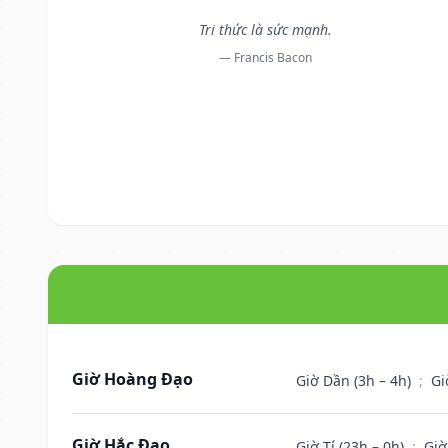
Tri thức là sức mạnh.
— Francis Bacon
Giờ Hoàng Đạo
Giờ Dần (3h – 4h)
;
Gi
Giờ Hắc Đạo
Giờ Tí (23h – 0h)
;
Giờ