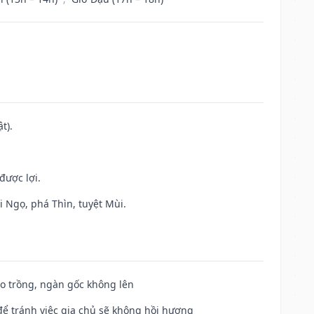
t).
được lợi.
i Ngọ, phá Thìn, tuyệt Mùi.
ieo trồng, ngàn gốc không lên
để tránh việc gia chủ sẽ không hồi hương