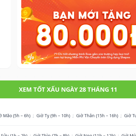
XEM TỐT XẤU NGÀY 28 THÁNG 11
ờ Mão (5h – 6h)
;
Giờ Tỵ (9h – 10h)
;
Giờ Thân (15h – 16h)
;
Giờ T
 Sửu (1h – 2h)
;
Giờ Thìn (7h – 8h)
;
Giờ Ngọ (11h – 12h)
;
Giờ Mù