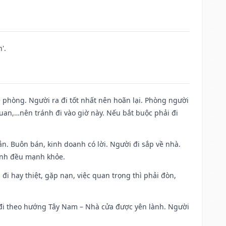
'.
ề phòng. Người ra đi tốt nhất nên hoãn lại. Phòng người
uan,…nên tránh đi vào giờ này. Nếu bắt buộc phải đi
n. Buôn bán, kinh doanh có lời. Người đi sắp về nhà.
đình đều mạnh khỏe.
a đi hay thiệt, gặp nạn, việc quan trọng thì phải đòn,
i đi theo hướng Tây Nam – Nhà cửa được yên lành. Người