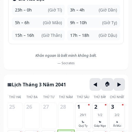
23h – 0h
(Giờ Tí)
3h – 4h
(Giờ Dần)
5h – 6h
(Giờ Mão)
9h – 10h
(Giờ Tỵ)
15h – 16h
(Giờ Thân)
17h – 18h
(Giờ Dậu)
Khôn ngoan là biết mình không biết.
— Socrates
Lịch Tháng 3 Năm 2041
THỨ HAI
THỨ BA
THỨ TƯ
THỨ NĂM
THỨ SÁU
THỨ BẢY
CHỦ NHẬT
25
26
27
28
1
2
3
29/1
1/2
2/2
🐍
🐎
🐐
Quý Tỵ
Giáp Ngọ
Ất Mùi