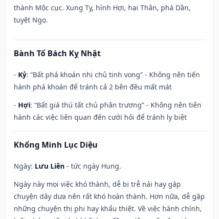
thành Mộc cục. Xung Tỵ, hình Hợi, hại Thân, phá Dần,
tuyệt Ngọ.
Bành Tổ Bách Kỵ Nhật
-
Kỷ
: “Bất phá khoán nhị chủ tịnh vong” - Không nên tiến
hành phá khoán để tránh cả 2 bên đều mất mát
-
Hợi
: “Bất giá thú tất chủ phân trương” - Không nên tiến
hành các việc liên quan đến cưới hỏi để tránh ly biệt
Khổng Minh Lục Diệu
Ngày:
Lưu Liên
- tức ngày Hung.
Ngày này mọi việc khó thành, dễ bị trễ nải hay gặp
chuyện dây dưa nên rất khó hoàn thành. Hơn nữa, dễ gặp
những chuyện thị phi hay khẩu thiệt. Về việc hành chính,