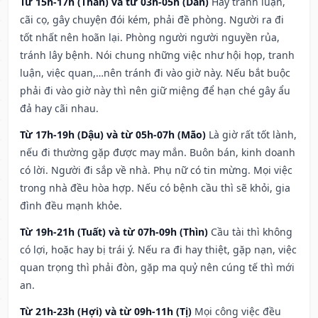
Từ 15h-17h (Thân) và từ 03h-05h (Dần)
Hay tranh luận,
cãi cọ, gây chuyện đói kém, phải đề phòng. Người ra đi
tốt nhất nên hoãn lại. Phòng người người nguyền rủa,
tránh lây bệnh. Nói chung những việc như hội họp, tranh
luận, việc quan,…nên tránh đi vào giờ này. Nếu bắt buộc
phải đi vào giờ này thì nên giữ miệng để hạn ché gây ẩu
đả hay cãi nhau.
Từ 17h-19h (Dậu) và từ 05h-07h (Mão)
Là giờ rất tốt lành,
nếu đi thường gặp được may mắn. Buôn bán, kinh doanh
có lời. Người đi sắp về nhà. Phụ nữ có tin mừng. Mọi việc
trong nhà đều hòa hợp. Nếu có bệnh cầu thì sẽ khỏi, gia
đình đều mạnh khỏe.
Từ 19h-21h (Tuất) và từ 07h-09h (Thìn)
Cầu tài thì không
có lợi, hoặc hay bị trái ý. Nếu ra đi hay thiệt, gặp nạn, việc
quan trọng thì phải đòn, gặp ma quỷ nên cúng tế thì mới
an.
Từ 21h-23h (Hợi) và từ 09h-11h (Tị)
Mọi công việc đều