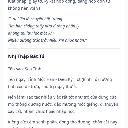
luật pháp, giấy tờ, ký kết hợp đồng, dâng nộp đơn từ
không nên vội vã.
“Lưu Liên là chuyện bất tường
Tìm bạn chẳng thấy nửa đường phân ly
Không thì lưu lạc một khi
Nhiều đường trắc trở nhiều khi nhọc nhằn.”
Nhị Thập Bát Tú
Tên sao
: Sao Tỉnh
Tên ngày
: Tỉnh Mộc Hãn - Diêu Kỳ: Tốt (Bình Tú) Tướng
tinh con dê trừu, chủ trị ngày thứ 5.
Nên làm
: Tạo tác nhiều việc rất tốt như trổ cửa dựng cửa,
mở thông đường nước, đào mương móc giếng, đi thuyền,
xây cất, nhậm chức hoặc nhập học.
Kiêng cữ
: Làm sanh phần, đóng thọ đường, chôn cất hay