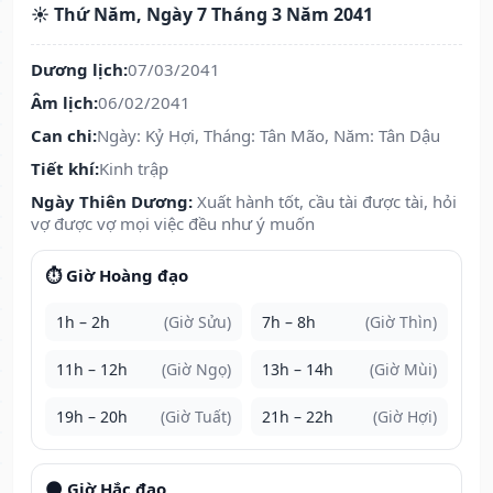
☀️ Thứ Năm, Ngày 7 Tháng 3 Năm 2041
Dương lịch:
07/03/2041
Âm lịch:
06/02/2041
Can chi:
Ngày: Kỷ Hợi, Tháng: Tân Mão, Năm: Tân Dậu
Tiết khí:
Kinh trập
Ngày Thiên Dương:
Xuất hành tốt, cầu tài được tài, hỏi
vợ được vợ mọi việc đều như ý muốn
⏱️ Giờ Hoàng đạo
1h – 2h
(Giờ Sửu)
7h – 8h
(Giờ Thìn)
11h – 12h
(Giờ Ngọ)
13h – 14h
(Giờ Mùi)
19h – 20h
(Giờ Tuất)
21h – 22h
(Giờ Hợi)
🌑 Giờ Hắc đạo