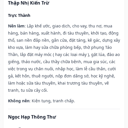
Thập Nhị Kiến Trừ
Trực Thành
Nên làm
: Lập khế ước, giao dịch, cho vay, thu nợ, mua
hàng, bán hàng, xuất hành, đi tàu thuyền, khởi tạo, động
thổ, san nền đắp nền, gắn cửa, đặt táng, kê gác, dựng xây
kho vựa, làm hay sửa chữa phòng bếp, thờ phụng Táo
Thần, lắp đặt máy móc ( hay các loại máy ), gặt lúa, đào ao
giếng, tháo nước, cầu thầy chữa bệnh, mua gia súc, các
việc trong vụ chăn nuôi, nhập học, làm lễ cầu thân, cưới
gả, kết hôn, thuê người, nộp đơn dâng sớ, học kỹ nghệ,
làm hoặc sửa tàu thuyền, khai trương tàu thuyền, vẽ
tranh, tu sửa cây cối.
Không nên
: Kiện tụng, tranh chấp.
Ngọc Hạp Thông Thư