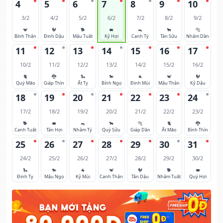
4
5
6
7
8
9
10
3/2
4/2
5/2
6/2
7/2
8/2
9/2
🐒
🐓
🐕
🐖
🐀
🐂
🐅
Bính Thân
Đinh Dậu
Mậu Tuất
Kỷ Hợi
Canh Tý
Tân Sửu
Nhâm Dần
11
12
13
14
15
16
17
10/2
11/2
12/2
13/2
14/2
15/2
16/2
🐈
🐉
🐍
🐎
🐐
🐒
🐓
Quý Mão
Giáp Thìn
Ất Tỵ
Bính Ngọ
Đinh Mùi
Mậu Thân
Kỷ Dậu
18
19
20
21
22
23
24
17/2
18/2
19/2
20/2
21/2
22/2
23/2
🐕
🐖
🐀
🐂
🐅
🐈
🐉
Canh Tuất
Tân Hợi
Nhâm Tý
Quý Sửu
Giáp Dần
Ất Mão
Bính Thìn
25
26
27
28
29
30
31
24/2
25/2
26/2
27/2
28/2
29/2
30/2
🐍
🐎
🐐
🐒
🐓
🐕
🐖
Đinh Tỵ
Mậu Ngọ
Kỷ Mùi
Canh Thân
Tân Dậu
Nhâm Tuất
Quý Hợi