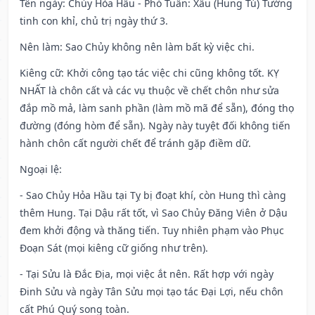
Tên ngày
: Chủy Hỏa Hầu - Phó Tuấn: Xấu (Hung Tú) Tướng
tinh con khỉ, chủ trị ngày thứ 3.
Nên làm
: Sao Chủy không nên làm bất kỳ việc chi.
Kiêng cữ
: Khởi công tạo tác việc chi cũng không tốt. KỴ
NHẤT là chôn cất và các vụ thuộc về chết chôn như sửa
đắp mồ mả, làm sanh phần (làm mồ mã để sẵn), đóng thọ
đường (đóng hòm để sẵn). Ngày này tuyệt đối không tiến
hành chôn cất người chết để tránh gặp điềm dữ.
Ngoại lệ
:
- Sao Chủy Hỏa Hầu tại Tỵ bị đoạt khí, còn Hung thì càng
thêm Hung. Tại Dậu rất tốt, vì Sao Chủy Đăng Viên ở Dậu
đem khởi động và thăng tiến. Tuy nhiên phạm vào Phục
Đoạn Sát (mọi kiêng cữ giống như trên).
- Tại Sửu là Đắc Địa, mọi việc ắt nên. Rất hợp với ngày
Đinh Sửu và ngày Tân Sửu mọi tạo tác Đại Lợi, nếu chôn
cất Phú Quý song toàn.