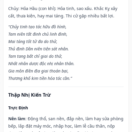
Chủy: Hỏa Hầu (con khỉ): Hỏa tinh, sao xấu. Khắc Kỵ xây
cất, thưa kiện, hay mai táng. Thi cử gặp nhiều bất lợi.
“Chủy tinh tạo tác hữu đồ hình,
Tam niên tất đinh chủ linh đinh,
Mai táng tốt tử đa do thử,
Thủ định Dần niên tiện sát nhân.
Tam tang bất chỉ giai do thử,
Nhất nhân dược độc nhị nhân thân.
Gia môn điền địa giai thoán bại,
Thương khố kim tiền hóa tác cần.”
Thập Nhị Kiến Trừ
Trực Định
Nên làm
: Động thổ, san nền, đắp nền, làm hay sửa phòng
bếp, lắp đặt máy móc, nhập học, làm lễ cầu thân, nộp