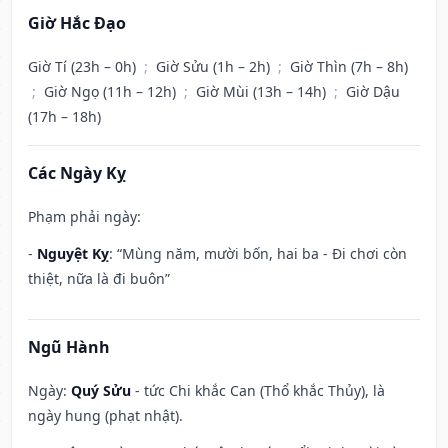
Giờ Hắc Đạo
Giờ Tí (23h – 0h)
;
Giờ Sửu (1h – 2h)
;
Giờ Thìn (7h – 8h)
;
Giờ Ngọ (11h – 12h)
;
Giờ Mùi (13h – 14h)
;
Giờ Dậu
(17h – 18h)
Các Ngày Kỵ
Phạm phải ngày:
-
Nguyệt Kỵ
: “Mùng năm, mười bốn, hai ba - Đi chơi còn
thiệt, nữa là đi buôn”
Ngũ Hành
Ngày:
Quý Sửu
- tức Chi khắc Can (Thổ khắc Thủy), là
ngày hung (phạt nhật).