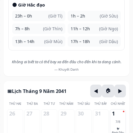
🌑 Giờ Hắc đạo
23h – 0h
(Giờ Tí)
1h – 2h
(Giờ Sửu)
7h – 8h
(Giờ Thìn)
11h – 12h
(Giờ Ngọ)
13h – 14h
(Giờ Mùi)
17h – 18h
(Giờ Dậu)
Không ai biết ta có thể bay xa đến đâu cho đến khi ta dang cánh.
— Khuyết Danh
Lịch Tháng 9 Năm 2041
THỨ HAI
THỨ BA
THỨ TƯ
THỨ NĂM
THỨ SÁU
THỨ BẢY
CHỦ NHẬT
26
27
28
29
30
31
1
7/8
🐓
Đinh Dậu