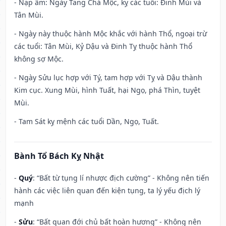
- Nạp âm: Ngày Tang Chá Mộc, kỵ các tuổi: Đinh Mùi và
Tân Mùi.
- Ngày này thuộc hành Mộc khắc với hành Thổ, ngoại trừ
các tuổi: Tân Mùi, Kỷ Dậu và Đinh Tỵ thuộc hành Thổ
không sợ Mộc.
- Ngày Sửu lục hợp với Tý, tam hợp với Tỵ và Dậu thành
Kim cục. Xung Mùi, hình Tuất, hại Ngọ, phá Thìn, tuyệt
Mùi.
- Tam Sát kỵ mệnh các tuổi Dần, Ngọ, Tuất.
Bành Tổ Bách Kỵ Nhật
-
Quý
: “Bất từ tụng lí nhược địch cường” - Không nên tiến
hành các việc liên quan đến kiện tụng, ta lý yếu địch lý
mạnh
-
Sửu
: “Bất quan đới chủ bất hoàn hương” - Không nên