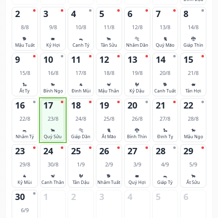
2
3
4
5
6
7
8
8/8
9/8
10/8
11/8
12/8
13/8
14/8
🐕
🐖
🐀
🐂
🐅
🐈
🐉
Mậu Tuất
Kỷ Hợi
Canh Tý
Tân Sửu
Nhâm Dần
Quý Mão
Giáp Thìn
9
10
11
12
13
14
15
15/8
16/8
17/8
18/8
19/8
20/8
21/8
🐍
🐎
🐐
🐒
🐓
🐕
🐖
Ất Tỵ
Bính Ngọ
Đinh Mùi
Mậu Thân
Kỷ Dậu
Canh Tuất
Tân Hợi
16
17
18
19
20
21
22
22/8
23/8
24/8
25/8
26/8
27/8
28/8
🐀
🐂
🐅
🐈
🐉
🐍
🐎
Nhâm Tý
Quý Sửu
Giáp Dần
Ất Mão
Bính Thìn
Đinh Tỵ
Mậu Ngọ
23
24
25
26
27
28
29
29/8
30/8
1/9
2/9
3/9
4/9
5/9
🐐
🐒
🐓
🐕
🐖
🐀
🐂
Kỷ Mùi
Canh Thân
Tân Dậu
Nhâm Tuất
Quý Hợi
Giáp Tý
Ất Sửu
30
1
2
3
4
5
6
6/9