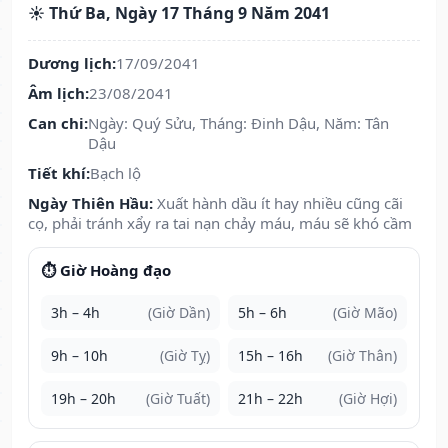
☀️ Thứ Ba, Ngày 17 Tháng 9 Năm 2041
Dương lịch:
17/09/2041
Âm lịch:
23/08/2041
Can chi:
Ngày: Quý Sửu, Tháng: Đinh Dậu, Năm: Tân
Dậu
Tiết khí:
Bạch lộ
Ngày Thiên Hầu:
Xuất hành dầu ít hay nhiều cũng cãi
cọ, phải tránh xẩy ra tai nạn chảy máu, máu sẽ khó cầm
⏱️ Giờ Hoàng đạo
3h – 4h
(Giờ Dần)
5h – 6h
(Giờ Mão)
9h – 10h
(Giờ Tỵ)
15h – 16h
(Giờ Thân)
19h – 20h
(Giờ Tuất)
21h – 22h
(Giờ Hợi)