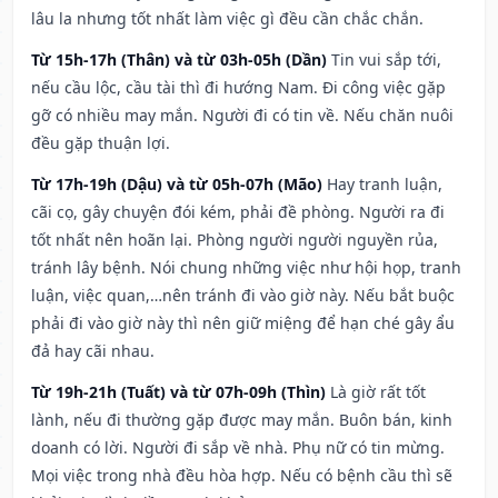
lâu la nhưng tốt nhất làm việc gì đều cần chắc chắn.
Từ 15h-17h (Thân) và từ 03h-05h (Dần)
Tin vui sắp tới,
nếu cầu lộc, cầu tài thì đi hướng Nam. Đi công việc gặp
gỡ có nhiều may mắn. Người đi có tin về. Nếu chăn nuôi
đều gặp thuận lợi.
Từ 17h-19h (Dậu) và từ 05h-07h (Mão)
Hay tranh luận,
cãi cọ, gây chuyện đói kém, phải đề phòng. Người ra đi
tốt nhất nên hoãn lại. Phòng người người nguyền rủa,
tránh lây bệnh. Nói chung những việc như hội họp, tranh
luận, việc quan,…nên tránh đi vào giờ này. Nếu bắt buộc
phải đi vào giờ này thì nên giữ miệng để hạn ché gây ẩu
đả hay cãi nhau.
Từ 19h-21h (Tuất) và từ 07h-09h (Thìn)
Là giờ rất tốt
lành, nếu đi thường gặp được may mắn. Buôn bán, kinh
doanh có lời. Người đi sắp về nhà. Phụ nữ có tin mừng.
Mọi việc trong nhà đều hòa hợp. Nếu có bệnh cầu thì sẽ