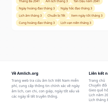
Tháng Ba 2041
Âm lịch tháng 3
Tân Dậu năm 2041
Ngày hoàng đạo tháng 3
Ngày hắc đạo tháng 3
Lịch âm tháng 3
Chuẩn bị Tết
Xem ngày tốt tháng 3
Cung hoàng đạo tháng 3
Lịch vạn niên tháng 3
Về Amlich.org
Liên kết 
Trang web tra cứu âm lịch Việt Nam miễn
Trang chủ
Chuyển đổi 
phí, cung cấp thông tin chính xác về ngày
Gieo quẻ hỏ
âm lịch, can chi, con giáp, ngày tốt xấu và
Lịch năm 2
các ngày lễ tết truyền thống.
Lịch tháng 