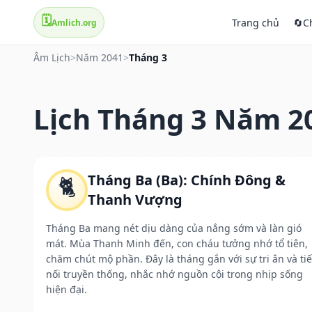
🗓️
Trang chủ
🔄
C
Amlich.org
Âm Lịch
>
Năm 2041
>
Tháng 3
Lịch Tháng 3 Năm 2
Tháng Ba (Ba): Chính Đông &
🐈
Thanh Vượng
Tháng Ba mang nét dịu dàng của nắng sớm và làn gió
mát. Mùa Thanh Minh đến, con cháu tưởng nhớ tổ tiên,
chăm chút mộ phần. Đây là tháng gắn với sự tri ân và ti
nối truyền thống, nhắc nhớ nguồn cội trong nhịp sống
hiện đại.