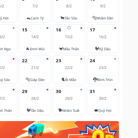
6/2
7/2
8/2
9/2
🐀
🐂
🐅
ỷ Hợi
Canh Tý
Tân Sửu
Nhâm Dần
🌕
15
16
17
3/2
14/2
15/2
16/2
🐐
🐒
🐓
nh Ngọ
Đinh Mùi
Mậu Thân
Kỷ Dậu
22
23
24
0/2
21/2
22/2
23/2
🐅
🐈
🐉
uý Sửu
Giáp Dần
Ất Mão
Bính Thìn
29
30
31
7/2
28/2
29/2
30/2
🐓
🐕
🐖
nh Thân
Tân Dậu
Nhâm Tuất
Quý Hợi