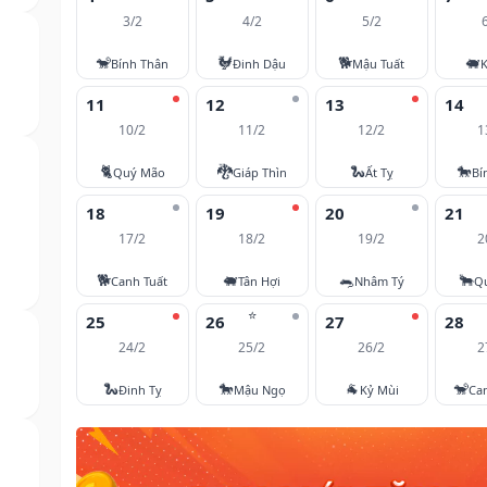
3/2
4/2
5/2
🐒
🐓
🐕
🐖
Bính Thân
Đinh Dậu
Mậu Tuất
K
11
12
13
14
10/2
11/2
12/2
1
🐈
🐉
🐍
🐎
Quý Mão
Giáp Thìn
Ất Tỵ
Bí
18
19
20
21
17/2
18/2
19/2
2
🐕
🐖
🐀
🐂
Canh Tuất
Tân Hợi
Nhâm Tý
Q
⭐
25
26
27
28
24/2
25/2
26/2
2
🐍
🐎
🐐
🐒
Đinh Tỵ
Mậu Ngọ
Kỷ Mùi
Ca