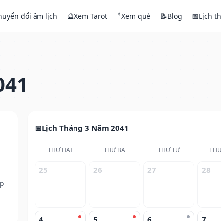
🃏
huyển đổi âm lịch
🔮
Xem Tarot
Xem quẻ
📝
Blog
📅
Lịch t
041
Lịch Tháng 3 Năm 2041
THỨ HAI
THỨ BA
THỨ TƯ
THỨ
25
26
27
28
ếp
4
5
6
7