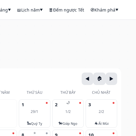
háng
📖
Lịch năm
🧧
Đếm ngược Tết
🧭
Khám phá
▼
▼
▼
 NĂM
THỨ SÁU
THỨ BẢY
CHỦ NHẬT
🌙
1
2
3
29/1
1/2
2/2
🐍
🐎
🐐
Quý Tỵ
Giáp Ngọ
Ất Mùi
⭐
8
9
10