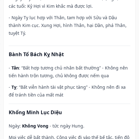
các tuổi: Kỷ Hợi vì Kim khắc mà được lợi.
- Ngày Tỵ lục hợp với Thân, tam hợp với Sửu và Dậu
thành Kim cục. Xung Hợi, hình Thân, hại Dần, phá Thân,
tuyệt Tý.
Bành Tổ Bách Kỵ Nhật
-
Tân
: “Bất hợp tương chủ nhân bất thường” - Không nên
tiến hành trộn tương, chủ không được nếm qua
-
Tỵ
: “Bất viễn hành tài vật phục tàng” - Không nên đi xa
để tránh tiền của mất mát
Khổng Minh Lục Diệu
Ngày:
Không Vong
- tức ngày Hung.
Mọi việc dễ bất thành. Công việc đi vào thế bế tắc, tiến độ