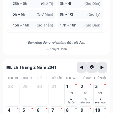
23h – 0h
(Giờ Tí)
3h – 4h
(Giờ Dần)
5h – 6h
(Giờ Mão)
9h – 10h
(Giờ Tỵ)
15h – 16h
(Giờ Thân)
17h – 18h
(Giờ Dậu)
Bạn xứng đáng với những điều tốt đẹp.
— Khuyết Danh
Lịch Tháng 2 Năm 2041
THỨ HAI
THỨ BA
THỨ TƯ
THỨ NĂM
THỨ SÁU
THỨ BẢY
CHỦ NHẬT
28
29
30
31
1
2
3
1/1
2/1
3/1
🐂
🐅
🐈
Ất Sửu
Bính Dần
Đinh Mão
4
5
6
7
8
9
10