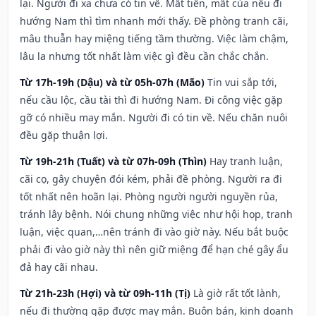
lại. Người đi xa chưa có tin về. Mất tiền, mất của nếu đi
hướng Nam thì tìm nhanh mới thấy. Đề phòng tranh cãi,
mâu thuẫn hay miệng tiếng tầm thường. Việc làm chậm,
lâu la nhưng tốt nhất làm việc gì đều cần chắc chắn.
Từ 17h-19h (Dậu) và từ 05h-07h (Mão)
Tin vui sắp tới,
nếu cầu lộc, cầu tài thì đi hướng Nam. Đi công việc gặp
gỡ có nhiều may mắn. Người đi có tin về. Nếu chăn nuôi
đều gặp thuận lợi.
Từ 19h-21h (Tuất) và từ 07h-09h (Thìn)
Hay tranh luận,
cãi cọ, gây chuyện đói kém, phải đề phòng. Người ra đi
tốt nhất nên hoãn lại. Phòng người người nguyền rủa,
tránh lây bệnh. Nói chung những việc như hội họp, tranh
luận, việc quan,…nên tránh đi vào giờ này. Nếu bắt buộc
phải đi vào giờ này thì nên giữ miệng để hạn ché gây ẩu
đả hay cãi nhau.
Từ 21h-23h (Hợi) và từ 09h-11h (Tị)
Là giờ rất tốt lành,
nếu đi thường gặp được may mắn. Buôn bán, kinh doanh