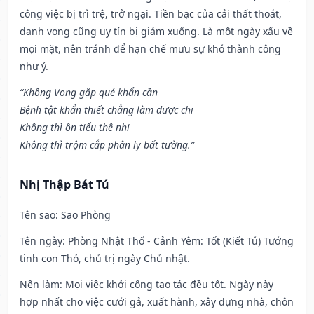
công việc bị trì trệ, trở ngại. Tiền bạc của cải thất thoát,
danh vọng cũng uy tín bị giảm xuống. Là một ngày xấu về
mọi mặt, nên tránh để hạn chế mưu sự khó thành công
như ý.
“Không Vong gặp quẻ khẩn cần
Bệnh tật khẩn thiết chẳng làm được chi
Không thì ôn tiểu thê nhi
Không thì trộm cắp phân ly bất tường.”
Nhị Thập Bát Tú
Tên sao
: Sao Phòng
Tên ngày
: Phòng Nhật Thố - Cảnh Yêm: Tốt (Kiết Tú) Tướng
tinh con Thỏ, chủ trị ngày Chủ nhật.
Nên làm
: Mọi việc khởi công tạo tác đều tốt. Ngày này
hợp nhất cho việc cưới gả, xuất hành, xây dựng nhà, chôn