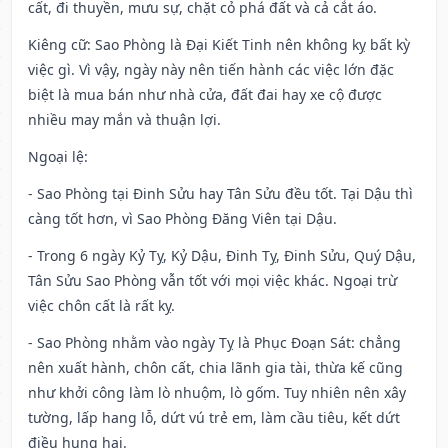
cất, đi thuyền, mưu sự, chặt cỏ phá đất và cả cắt áo.
Kiêng cữ
: Sao Phòng là Đại Kiết Tinh nên không kỵ bất kỳ
việc gì. Vì vậy, ngày này nên tiến hành các việc lớn đặc
biệt là mua bán như nhà cửa, đất đai hay xe cộ được
nhiều may mắn và thuận lợi.
Ngoại lệ
:
- Sao Phòng tại Đinh Sửu hay Tân Sửu đều tốt. Tại Dậu thì
càng tốt hơn, vì Sao Phòng Đăng Viên tại Dậu.
- Trong 6 ngày Kỷ Tỵ, Kỷ Dậu, Đinh Tỵ, Đinh Sửu, Quý Dậu,
Tân Sửu Sao Phòng vẫn tốt với mọi việc khác. Ngoại trừ
việc chôn cất là rất kỵ.
- Sao Phòng nhằm vào ngày Tỵ là Phục Đoạn Sát: chẳng
nên xuất hành, chôn cất, chia lãnh gia tài, thừa kế cũng
như khởi công làm lò nhuộm, lò gốm. Tuy nhiên nên xây
tường, lấp hang lỗ, dứt vú trẻ em, làm cầu tiêu, kết dứt
điều hung hại.