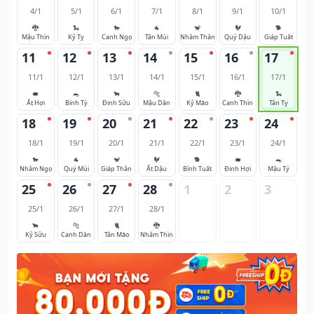
4/1
5/1
6/1
7/1
8/1
9/1
10/1
🐉
🐍
🐎
🐐
🐒
🐓
🐕
Mậu Thìn
Kỷ Tỵ
Canh Ngọ
Tân Mùi
Nhâm Thân
Quý Dậu
Giáp Tuất
11
12
13
14
15
16
17
11/1
12/1
13/1
14/1
15/1
16/1
17/1
🐖
🐀
🐂
🐅
🐈
🐉
🐍
Ất Hợi
Bính Tý
Đinh Sửu
Mậu Dần
Kỷ Mão
Canh Thìn
Tân Tỵ
18
19
20
21
22
23
24
18/1
19/1
20/1
21/1
22/1
23/1
24/1
🐎
🐐
🐒
🐓
🐕
🐖
🐀
Nhâm Ngọ
Quý Mùi
Giáp Thân
Ất Dậu
Bính Tuất
Đinh Hợi
Mậu Tý
25
26
27
28
1
2
3
25/1
26/1
27/1
28/1
🐂
🐅
🐈
🐉
Kỷ Sửu
Canh Dần
Tân Mão
Nhâm Thìn