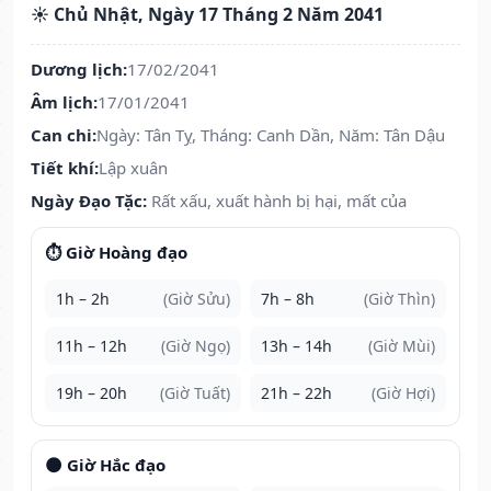
☀️ Chủ Nhật, Ngày 17 Tháng 2 Năm 2041
Dương lịch:
17/02/2041
Âm lịch:
17/01/2041
Can chi:
Ngày: Tân Tỵ, Tháng: Canh Dần, Năm: Tân Dậu
Tiết khí:
Lập xuân
Ngày Đạo Tặc:
Rất xấu, xuất hành bị hại, mất của
⏱️ Giờ Hoàng đạo
1h – 2h
(Giờ Sửu)
7h – 8h
(Giờ Thìn)
11h – 12h
(Giờ Ngọ)
13h – 14h
(Giờ Mùi)
19h – 20h
(Giờ Tuất)
21h – 22h
(Giờ Hợi)
🌑 Giờ Hắc đạo