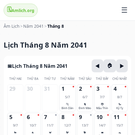
🗓️
Amlich.org
Âm Lịch
>
Năm 2041
>
Tháng 8
Lịch Tháng 8 Năm 2041
Lịch Tháng 8 Năm 2041
THỨ HAI
THỨ BA
THỨ TƯ
THỨ NĂM
THỨ SÁU
THỨ BẢY
CHỦ NHẬT
29
30
31
1
2
3
4
5/7
6/7
7/7
8/7
🐅
🐈
🐉
🐍
Bính Dần
Đinh Mão
Mậu Thìn
Kỷ Tỵ
5
6
7
8
9
10
11
9/7
10/7
11/7
12/7
13/7
14/7
15/7
🐎
🐐
🐒
🐓
🐕
🐖
🐀