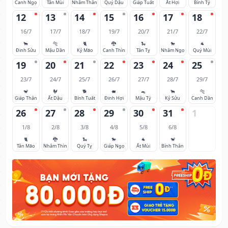
Canh Ngọ
Tân Mùi
Nhâm Thân
Quý Dậu
Giáp Tuất
Ất Hợi
Bính Tý
12
13
14
15
16
17
18
16/7
17/7
18/7
19/7
20/7
21/7
22/7
🐂
🐅
🐈
🐉
🐍
🐎
🐐
Đinh Sửu
Mậu Dần
Kỷ Mão
Canh Thìn
Tân Tỵ
Nhâm Ngọ
Quý Mùi
19
20
21
22
23
24
25
23/7
24/7
25/7
26/7
27/7
28/7
29/7
🐒
🐓
🐕
🐖
🐀
🐂
🐅
Giáp Thân
Ất Dậu
Bính Tuất
Đinh Hợi
Mậu Tý
Kỷ Sửu
Canh Dần
26
27
28
29
30
31
1
1/8
2/8
3/8
4/8
5/8
6/8
🐈
🐉
🐍
🐎
🐐
🐒
Tân Mão
Nhâm Thìn
Quý Tỵ
Giáp Ngọ
Ất Mùi
Bính Thân